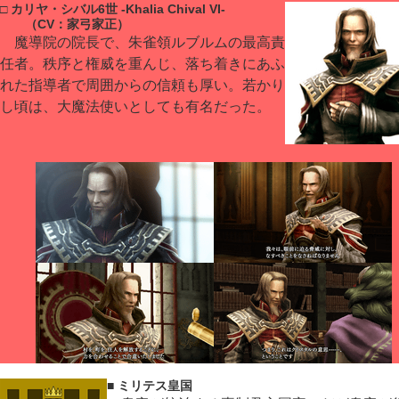
□ カリヤ・シバル6世 -Khalia Chival VI-
（CV：家弓家正）
魔導院の院長で、朱雀領ルブルムの最高責
任者。秩序と権威を重んじ、落ち着きにあふ
れた指導者で周囲からの信頼も厚い。若かり
し頃は、大魔法使いとしても有名だった。
■ ミリテス皇国