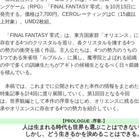
ングゲーム（RPG）「FINAL FANTASY 零式」を10月13日に
発売する。価格は7,700円。CEROレーティングはC（15歳以
上対象）。UMD2枚組。
「FINAL FANTASY 零式」は、東方国家群「オリエンス」に
存在する4つのクリスタルを巡り、各クリスタルを擁する4つ
の勢力の衝突を描く作品。主人公たちは、4つの勢力のうちの
1つである朱雀領「ルブルム」に属し、魔導院とよばれる組織
の中で多くの訓練生たちがアギトの候補生となるべく日々鍛錬
を積んでいる。
本稿では、これまでに公開されてきた本作の情報をまとめた
特集記事を計4回に渡り展開していく。第1回目となる今回
は、世界観編として本作の序章をはじめ、オリエンスに残る伝
承やオリエンスに存在する4つの勢力を紹介していく。
【PROLOGUE -序章-】
人は生まれる時代も世界も選ぶことはできな
しかし、どう生きるかを決めることはできる