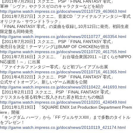
【2011年7月29日】スクエニ、PSP「FINAL FANTASY 零式」
軍神「シヴァ」やクラスゼロのキャラクターなどを紹介
http://game.watch.impress.co.jp/docs/news/20110729_463663.html
【2011年7月27日】スクエニ、音楽CD「ファイナルファンタジー零式
オリジナル・サウンドトラック」
「FINAL FANTASY 零式」の楽曲を収録し10月12日に発売。初回生産
限定盤も同時発売
http://game.watch.impress.co.jp/docs/news/20110727_463354.html
【2011年7月20日】スクエニ、PSP「FINAL FANTASY 零式」
発売日を決定！テーマソングはBUMP OF CHICKENが担当
http://game.watch.impress.co.jp/docs/news/20110720_461755.html
【2011年7月16日】スクエニ、「お台場合衆国2011 ～ぼくらがNIPPO
N応援団！～」に出展
「ファイナルファンタジー零式」など初プレイアブル出展
http://game.watch.impress.co.jp/docs/news/20110716_461365.html
【2011年4月22日】スクエニ、PSP「FINAL FANTASY 零式」
公式サイトオープン。新しいゲーム画面を公開
http://game.watch.impress.co.jp/docs/news/20110422_441693.html
【2011年2月1日】スクエニ、PSP「FINAL FANTASY 零式」
クリスタルを巡る戦争に投入された若き戦士たちの物語
http://game.watch.impress.co.jp/docs/news/20110201_424049.html
【2011年1月19日】「SQUARE ENIX 1st Production Department Prem
iere」開催
「キングダム ハーツ」から「FF ヴェルサスXIII」まで多数のタイトル
をプレゼン！
http://game.watch.impress.co.jp/docs/news/20110119_421174.html