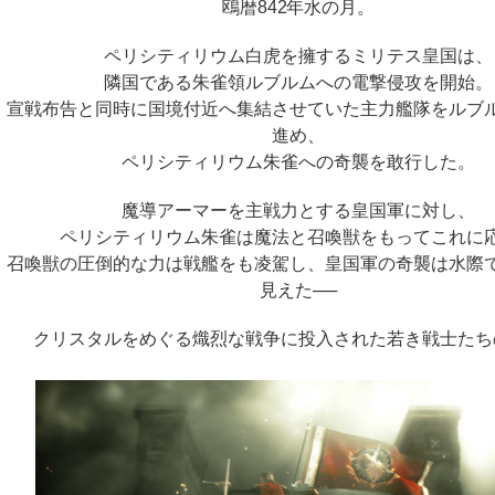
鴎暦842年水の月。
ペリシティリウム白虎を擁するミリテス皇国は、
隣国である朱雀領ルブルムへの電撃侵攻を開始。
宣戦布告と同時に国境付近へ集結させていた主力艦隊をルブ
進め、
ペリシティリウム朱雀への奇襲を敢行した。
魔導アーマーを主戦力とする皇国軍に対し、
ペリシティリウム朱雀は魔法と召喚獣をもってこれに
召喚獣の圧倒的な力は戦艦をも凌駕し、皇国軍の奇襲は水際
見えた──
クリスタルをめぐる熾烈な戦争に投入された若き戦士たち