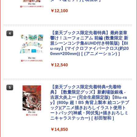
￥3,523
【純正品】DualSense ワイヤレスコン
B-C ケーブル
ニンテンドープリペイド番号 9000円|オ
4
4
ELDEN RING Tarnished Edition 【Swit
3
トローラー ミッドナイト ブラック(CFI-
ンラインコード版
ch2】 POT-P-AAF6C
￥12,100
ZCT2J01)
￥2,618
￥9,000
￥7,757
【中古】カセキホリダー ムゲンギア
￥10,737
4
劇場版「鬼滅の刃」無限城編 第一章 猗
4
窩座再来 完全生産限定版 [Blu-ray]
【楽天ブックス限定先着特典】最終楽章
4
￥531
響け！ユーフォニアム 前編 (数量限定 新
【純正品】Xbox ワイヤレス コントロー
ニンテンドープリペイド番号 5000円|オ
5
5
規シーンコンテ集&UHD付き特装版)【Bl
￥8,698
【純正品】DualSense ワイヤレスコン
ラー (カーボンブラック)
ンラインコード版
5
ダービースタリオン2 【Switch2】 POT-
u-ray】(マイクロファイバークロス(約20
4
トローラー(CFI-ZCT2J)
P-AB73A
0mm×200mm)) [ (アニメーション) ]
￥8,020
￥5,000
￥10,737
￥8,582
￥12,540
【中古】アルティメット ヒッツ ドラッ
5
【Amazon.co.jp限定】劇場版モノノ怪
グ オン ドラグーン2 -封印の紅, 背徳の
5
第三章 蛇神 (オリジナル特典:オリジナル
黒-
巾着＋メーカー特典:【坤と離】二振りの
剣、十翼より来たる！スタジオ描き下ろ
【楽天ブックス限定先着特典+先着特
￥809
5
しイラストボード付) [Blu-ray]
【新品】【NS2】コットンロックウィズ
5
典】【数量限定グッズ】新劇場版銀魂 -
ユー コットンシリーズ35周年記念特別限
吉原大炎上ー (完全生産限定版)【Blu-ra
定版 [Switch2版][在庫品]
￥9,900
y】(800p 超！B5 角背上製本 絵コンテブ
ック)(アニメ描きおろしイラスト使用ト
￥11,010
ートバッグ(神威・阿伏兎)+描きおろしミ
ニキャラステッカー) [ 杉田智和 ]
￥14,850