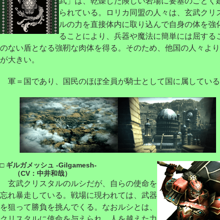
武」は、乾燥した険しい岩場に要塞のごとく
られている。ロリカ同盟の人々は、玄武クリ
ルの力を直接体内に取り込んで自身の体を強
ることにより、兵器や魔法に簡単には屈する
のない盾となる強靭な肉体を得る。そのため、他国の人々より
が大きい。
軍＝国であり、国民のほぼ全員が騎士として国に属している
□ ギルガメッシュ -Gilgamesh-
（CV：中井和哉）
玄武クリスタルのルシだが、自らの使命を
忘れ暴走している。戦場に現われては、武器
を狙って勝負を挑んでくる。なおルシとは、
クリスタルに使命を与えられ、人を越えた力