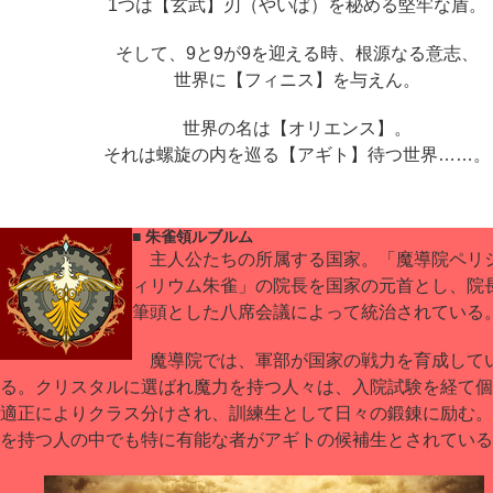
1つは【玄武】刃（やいば）を秘める堅牢な盾。
そして、9と9が9を迎える時、根源なる意志、
世界に【フィニス】を与えん。
世界の名は【オリエンス】。
それは螺旋の内を巡る【アギト】待つ世界……。
■ 朱雀領ルブルム
主人公たちの所属する国家。「魔導院ペリ
ィリウム朱雀」の院長を国家の元首とし、院
筆頭とした八席会議によって統治されている
魔導院では、軍部が国家の戦力を育成して
る。クリスタルに選ばれ魔力を持つ人々は、入院試験を経て個
適正によりクラス分けされ、訓練生として日々の鍛錬に励む。
を持つ人の中でも特に有能な者がアギトの候補生とされている