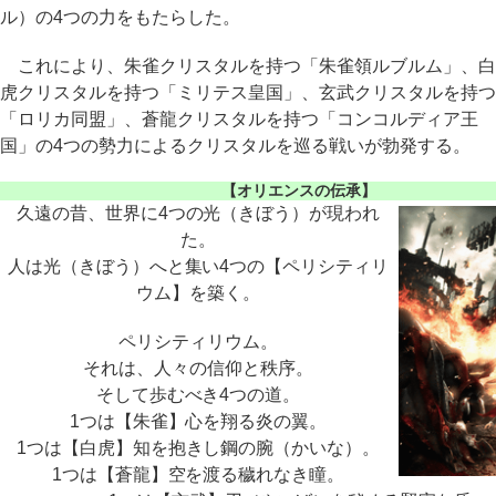
ル）の4つの力をもたらした。
これにより、朱雀クリスタルを持つ「朱雀領ルブルム」、白
虎クリスタルを持つ「ミリテス皇国」、玄武クリスタルを持つ
「ロリカ同盟」、蒼龍クリスタルを持つ「コンコルディア王
国」の4つの勢力によるクリスタルを巡る戦いが勃発する。
【オリエンスの伝承】
久遠の昔、世界に4つの光（きぼう）が現われ
た。
人は光（きぼう）へと集い4つの【ペリシティリ
ウム】を築く。
ペリシティリウム。
それは、人々の信仰と秩序。
そして歩むべき4つの道。
1つは【朱雀】心を翔る炎の翼。
1つは【白虎】知を抱きし鋼の腕（かいな）。
1つは【蒼龍】空を渡る穢れなき瞳。