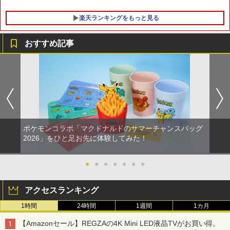
楽天ランキングをもっと見る
おすすめ記事
ポケモンコラボ「マクドナルドのサマーチャンスバッグ
2026」をひと足お先に体験してみた！
●
●
●
●
●
●
●
アクセスランキング
1時間
24時間
1週間
1カ月
【Amazonセール】REGZAの4K Mini LED液晶TVがお買い得。