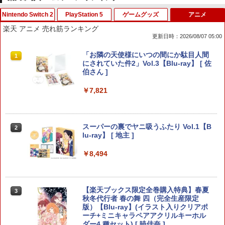
Nintendo Switch 2
PlayStation 5
ゲームグッズ
アニメ
スプラトゥーン レイダース|オンライン
PlayStation 5 デジタル・エディション
【純正品】Xbox ワイヤレス コントロー
【Amazon.co.jp限定】劇場版モノノ怪
1
1
1
1
楽天 アニメ 売れ筋ランキング
コード版
日本語専用 Console Language: Japan
ラー + USB-C® ケーブル
第三章 蛇神 (Amazon.co.jp限定オリジ
更新日時：2026/08/07 05:00
ese only (CFI-2200B01)
ナル三方背収納ケース付きコレクション)
(オリジナル特典:オリジナル巾着＋メー
￥5,832
￥8,300
PlayVital 新型Switch2対応 親指グリッ
【中古】四女神オンライン CYBER DIM
「お隣の天使様にいつの間にか駄目人間
カー特典:【坤と離】二振りの剣、十翼よ
1
1
1
￥55,000
プキャップ 4個セット ジョイコン対応シ
ENSION NEPTUNE - PS4
にされていた件2」Vol.3【Blu-ray】 [ 佐
り来たる！スタジオ描き下ろしイラスト
リコン素材 快適フィット スイッチ2対応
伯さん ]
ボード付) [Blu-ray]
滑り止めスティックカバー
￥350
Xbox プリペイドカード 5,000円 デジタ
2
￥7,821
￥10,780
スプラトゥーン レイダース -Switch2
Beast of Reincarnation -PS5 【特典】
ルコード 【旧 Xbox ギフトカード】 [オ
2
2
￥990
プロダクトコード 封入
ンラインコード]
￥6,455
￥7,286
￥5,000
【中古】おいでよ どうぶつの森
スーパーの裏でヤニ吸うふたり Vol.1【B
2
劇場版「鬼滅の刃」無限城編 第一章 猗
2
2
【当店独自で＋P10倍★要エントリー】
lu-ray】 [ 地主 ]
窩座再来 通常版 [Blu-ray]
2
【新品即納】[ACC][Switch2] まるごと
￥350
収納バッグ for Nintendo Swich 2(ニン
￥8,494
￥3,964
【純正品】Xbox ワイヤレス コントロー
3
テンドースイッチ2) メタモン 任天堂ラ
Nintendo Switch 2(日本語・国内専用)
【純正品】ディスクドライブ(CFI-ZDD1
3
ラー (ロボット ホワイト)
3
イセンス商品 HORI(NSX-164)(2026071
J) PlayStation 5
6)
￥55,603
￥7,681
【楽天ブックス限定全巻購入特典】春夏
￥11,849
【中古】アイドルマスター アニメ& G4
3
3
￥6,980
劇場版「鬼滅の刃」無限城編 第一章 猗
秋冬代行者 春の舞 四（完全生産限定
U!パック VOL.4
3
窩座再来 通常版 [DVD]
版）【Blu-ray】(イラスト入りクリアポ
ーチ+ミニキャラペアアクリルキーホル
￥426
【純正品】Xbox 充電式バッテリー + US
4
ダー4 種セット) [ 暁佳奈 ]