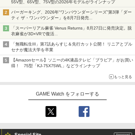
55V型、65V型、75V型の2026年モデルがラインナップ
バーガーキング、2026年“ワンパウンダーシリーズ”第3弾「ダー
ティ ザ・ワンパウンダー」を8月7日発売
「特製ガーリックマヨソース」を使用した超大型チーズバーガー
「スーパーリアル麻雀 Venus Returns」8月27日に発売決定。脱
衣麻雀が3D×VRで復活
発売から2週間は20%オフになるセールが実施
「無職転生III」第7話あらすじ＆先行カット公開！ リニアとプル
セナが魔法大学を卒業
【Amazonセール】ソニーの4K液晶テレビ「ブラビア」がお買い
得！ 75型「KJ-75X75WL」などラインナップ
もっと見る
GAME Watch をフォローする
Special Site