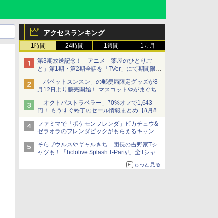
アクセスランキング
1時間
24時間
1週間
1カ月
第3期放送記念！ アニメ「薬屋のひとりご
と」第1期・第2期全話を「TVer」にて期間限定
で順次無料配信開始
「パペットスンスン」の郵便局限定グッズが8
月12日より販売開始！ マスコットやがまぐち、
レターセットなどが登場
「オクトパストラベラー」70%オフで1,643
円！ もうすぐ終了のセール情報まとめ【8月8日
更新】
ファミマで「ポケモンフレンダ」ピカチュウ&
ニンテンドーeショップでは「大神 絶景版」が
ゼラオラのフレンダピックがもらえるキャンペ
67%オフで990円
ーン開催！
そらザウルスやギャルきち、団長の吉野家Tシ
ャツも！「hololive Splash T-Party!」全Tシャツ
ラインナップ公開＆オンライン販売開始
もっと見る