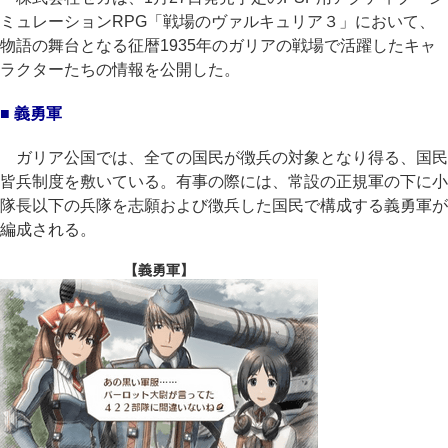
ミュレーションRPG「戦場のヴァルキュリア３」において、
物語の舞台となる征暦1935年のガリアの戦場で活躍したキャ
ラクターたちの情報を公開した。
■ 義勇軍
ガリア公国では、全ての国民が徴兵の対象となり得る、国民
皆兵制度を敷いている。有事の際には、常設の正規軍の下に小
隊長以下の兵隊を志願および徴兵した国民で構成する義勇軍が
編成される。
【義勇軍】