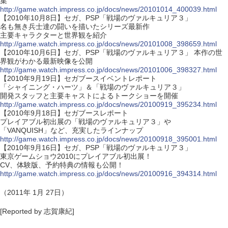
集
http://game.watch.impress.co.jp/docs/news/20101014_400039.html
【2010年10月8日】セガ、PSP「戦場のヴァルキュリア３」
名も無き兵士達の闘いを描いたシリーズ最新作
主要キャラクターと世界観を紹介
http://game.watch.impress.co.jp/docs/news/20101008_398659.html
【2010年10月6日】セガ、PSP「戦場のヴァルキュリア３」 本作の世
界観がわかる最新映像を公開
http://game.watch.impress.co.jp/docs/news/20101006_398327.html
【2010年9月19日】セガブースイベントレポート
「シャイニング・ハーツ」＆「戦場のヴァルキュリア３」
開発スタッフと主要キャストによるトークショーを開催
http://game.watch.impress.co.jp/docs/news/20100919_395234.html
【2010年9月18日】セガブースレポート
プレイアブル初出展の「戦場のヴァルキュリア３」や
「VANQUISH」など、充実したラインナップ
http://game.watch.impress.co.jp/docs/news/20100918_395001.html
【2010年9月16日】セガ、PSP「戦場のヴァルキュリア３」
東京ゲームショウ2010にプレイアブル初出展！
CV、体験版、予約特典の情報も公開！
http://game.watch.impress.co.jp/docs/news/20100916_394314.html
（2011年 1月 27日）
[Reported by 志賀康紀]