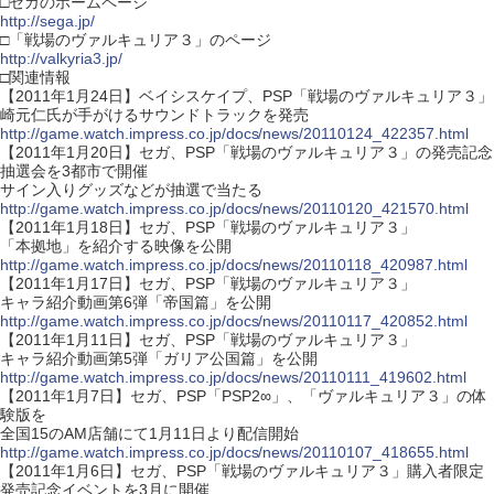
□セガのホームページ
http://sega.jp/
□「戦場のヴァルキュリア３」のページ
http://valkyria3.jp/
□関連情報
【2011年1月24日】ベイシスケイプ、PSP「戦場のヴァルキュリア３」
崎元仁氏が手がけるサウンドトラックを発売
http://game.watch.impress.co.jp/docs/news/20110124_422357.html
【2011年1月20日】セガ、PSP「戦場のヴァルキュリア３」の発売記念
抽選会を3都市で開催
サイン入りグッズなどが抽選で当たる
http://game.watch.impress.co.jp/docs/news/20110120_421570.html
【2011年1月18日】セガ、PSP「戦場のヴァルキュリア３」
「本拠地」を紹介する映像を公開
http://game.watch.impress.co.jp/docs/news/20110118_420987.html
【2011年1月17日】セガ、PSP「戦場のヴァルキュリア３」
キャラ紹介動画第6弾「帝国篇」を公開
http://game.watch.impress.co.jp/docs/news/20110117_420852.html
【2011年1月11日】セガ、PSP「戦場のヴァルキュリア３」
キャラ紹介動画第5弾「ガリア公国篇」を公開
http://game.watch.impress.co.jp/docs/news/20110111_419602.html
【2011年1月7日】セガ、PSP「PSP2∞」、「ヴァルキュリア３」の体
験版を
全国15のAM店舗にて1月11日より配信開始
http://game.watch.impress.co.jp/docs/news/20110107_418655.html
【2011年1月6日】セガ、PSP「戦場のヴァルキュリア３」購入者限定
発売記念イベントを3月に開催