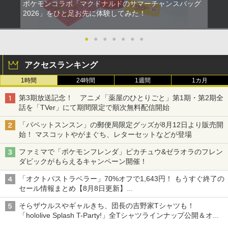
ポケモンコラボ「マクドナルドのサマーチャンスバッグ
￥3,523
RIDE 6
【特典】ドラゴンクエストモンスターズ
猫物語 黒 つばさファミリー 上・下 セッ
2
2026」をひと足お先に体験してみた！
2
2
4 枯れ木の国のビアンカ・フローラ S
＼マラソン限定★エントリーでP10倍／S
ト 全巻 完全生産限定版 物語シリーズ
2
witch2版(【早期購入封入特典】冒険ス
team Deck OLED / LCD フィルム 保護
【Blu-ray】
￥5,901
【純正品】Xbox ワイヤレス コントロー
3
タートダッシュセット)
フィルム ガラスフィルム 本体 保護 フィ
●
●
●
●
●
●
●
ラー (カーボンブラック)
ルム シート 液晶保護 ガラス スチーム ス
￥320
【Amazon.co.jp限定】劇場版モノノ怪
3
チームデック OLED スチームデック LC
￥7,623
第三章 蛇神 (Amazon.co.jp限定オリジ
￥8,020
D ガイド枠 指紋防止
アクセスランキング
ナル三方背収納ケース付きコレクション)
(オリジナル特典:オリジナル巾着＋メー
1時間
24時間
1週間
1カ月
【特典】ファイナルファンタジー レゾナ
￥998
カー特典:【坤と離】二振りの剣、十翼よ
3
【中古】【Blu−ray】ファイナルファン
3
ンス PS5版(【初回封入特典】魔導船＆
り来たる！スタジオ描き下ろしイラスト
ゼルダの伝説 ブレス オブ ザ ワイルド
タジーVII アドベントチルドレン コン
3
第3期放送記念！ アニメ「薬屋のひとりごと」第1期・第2期全
【純正品】Xbox 充電式バッテリー + US
4
かけだし騎士の応援パック・かけだし騎
ボード付) [Blu-ray]
Nintendo Switch 2 Edition
プリート 初回限定版 PS3版「ファイ
B-C ケーブル
話を「TVer」にて期間限定で順次無料配信開始
士のスタートダッシュパック)
ナルファンタジーXIII」体験版・スリー
Nintendo Switch2 専用 スリムハードポ
ブケース付 / アニメ
￥10,780
￥7,680
3
「パペットスンスン」の郵便局限定グッズが8月12日より販売開
￥2,618
￥6,526
ーチ 収納ケース ハードケース ポーチ 収
始！ マスコットやがまぐち、レターセットなどが登場
納バッグ 耐衝撃 スイッチ2 キャリングケ
￥540
ース 軽量 ◇ALW-PU-001
ファミマで「ポケモンフレンダ」ピカチュウ&ゼラオラのフレン
劇場版「鬼滅の刃」無限城編 第一章 猗
4
ダピックがもらえるキャンペーン開催！
【特典】MARVEL Tōkon: Fighting So
￥1,680
窩座再来 完全生産限定版 [Blu-ray]
任天堂 【Switch2】ゼルダの伝説 ブレス
4
4
【国内正規品】Thrustmaster スラスト
5
uls(【早期購入封入特典】ロビーのアイ
オブ ザ ワイルド Nintendo Switch 2 Ed
【中古】うどんの国の金色毛鞠 第一巻/
4
「オクトパストラベラー」70%オフで1,643円！ もうすぐ終了の
マスター TH8S シフター - PC、PS4、P
テムセット)
ition [NXS-P-AAAAH NSW2 ゼルダノデ
Blu−ray Disc/VPXY-71489
￥8,698
S5、PS5 Pro、Xbox One、Xbox Serie
セール情報まとめ【8月8日更新】
ンセツ ブレス オブ ザ ワイルド]
s X|S 対応の高精度 H パターン シフター
ニンテンドーeショップでは「大神 絶景版」が67%オフで990円
￥6,782
[Switch 2] ぽこ あ ポケモン エキスパン
￥749
4
そらザウルスやギャルきち、団長の吉野家Tシャツも！
ションパス（ダウンロード版）※3,200
￥7,710
￥14,141
「hololive Splash T-Party!」全Tシャツラインナップ公開＆オン
ポイントまでご利用可
ライン販売開始