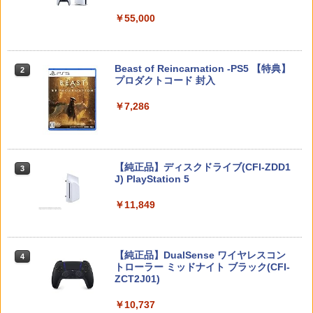
￥5,832
￥55,000
スプラトゥーン レイダース -Switch2
Beast of Reincarnation -PS5 【特典】
2
2
プロダクトコード 封入
￥6,447
￥7,286
Nintendo Switch 2(日本語・国内専用)
【純正品】ディスクドライブ(CFI-ZDD1
3
3
J) PlayStation 5
￥55,491
￥11,849
【純正品】DualSense ワイヤレスコン
ニンテンドープリペイド番号 9000円|オ
4
4
トローラー ミッドナイト ブラック(CFI-
ンラインコード版
ZCT2J01)
￥9,000
￥10,737