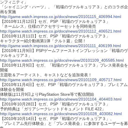
ンフィニティ」
「シャイニング・ハーツ」、「戦場のヴァルキュリア３」とのコラボ企
画を実施
http://game.watch.impress.co.jp/docs/news/20101115_406994.html
【2010年11月12日】セガ、PSP「戦場のヴァルキュリア３」
「ネームレス」仕様のアクセサリーセットを同時発売
http://game.watch.impress.co.jp/docs/news/20101112_406521.html
【2010年11月11日】セガ、PSP「戦場のヴァルキュリア３」
キャラクター紹介動画第1弾「クルト篇」公開！
http://game.watch.impress.co.jp/docs/news/20101111_406199.html
【2010年11月9日】PSPゲームファーストインプレッション「戦場のヴ
ァルキュリア３」
http://game.watch.impress.co.jp/docs/review/20101109_405585.html
【2010年11月9日】セガ、「戦場のヴァルキュリア３」プレス発表会を
開催
主題歌＆アーティスト、キャストなどを追加発表！
http://game.watch.impress.co.jp/docs/news/20101109_405717.html
【2010年11月4日】セガ、PSP「戦場のヴァルキュリア３」プレミアム
体験会を開催
体験版は11月9日よりPlayStation Store等で配信開始
http://game.watch.impress.co.jp/docs/news/20101104_404403.html
【2010年10月28日】セガ、PSP「戦場のヴァルキュリア３」
予約特典は「ガリアシークレットドキュメント FILE 422」
http://game.watch.impress.co.jp/docs/news/20101028_403082.html
【2010年10月14日】セガ、PSP「戦場のヴァルキュリア３」、
「プレミアム先行体験会」と「プレス発表会」に参加するユーザーを募