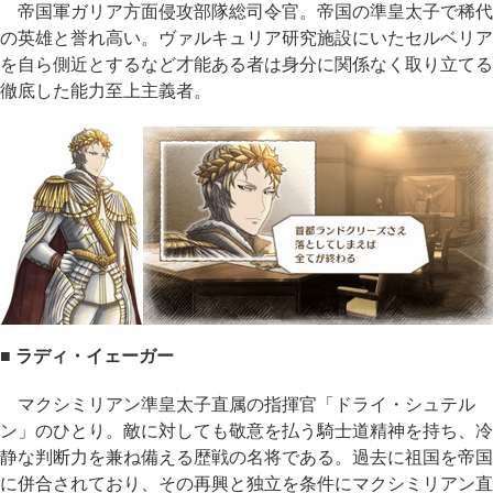
帝国軍ガリア方面侵攻部隊総司令官。帝国の準皇太子で稀代
の英雄と誉れ高い。ヴァルキュリア研究施設にいたセルベリア
を自ら側近とするなど才能ある者は身分に関係なく取り立てる
徹底した能力至上主義者。
■ ラディ・イェーガー
マクシミリアン準皇太子直属の指揮官「ドライ・シュテル
ン」のひとり。敵に対しても敬意を払う騎士道精神を持ち、冷
静な判断力を兼ね備える歴戦の名将である。過去に祖国を帝国
に併合されており、その再興と独立を条件にマクシミリアン直