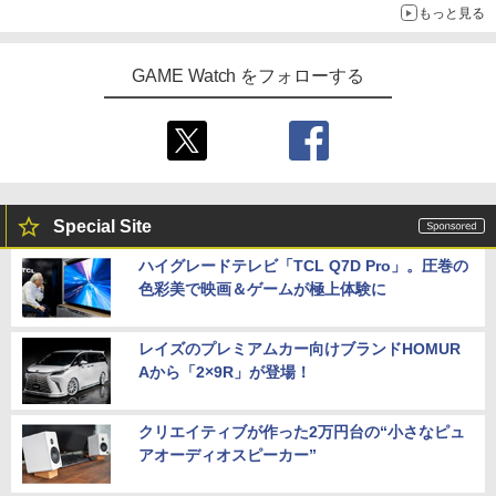
『映画 ラブライブ！蓮ノ空女学院スクー
5
もっと見る
ルアイドルクラブ Bloom Garden Part
【特典】トゥームレイダー：レガシー・
￥4,400
5
y』Blu-ray（特装限定版）
オブ・アトランティス(【早期購入同梱特
鬼武者 Way of the Sword 【Switch2】
【送料無料】劇場版「鬼滅の刃」無限城
5
5
典】コスチューム「ララ・クロフト・サ
POT-P-ABNMA
編 第一章 猗窩座再来(通常版)【Blu-ra
GAME Watch をフォローする
バイバー(仮)」（ゲーム内コンテンツ）)
y】/アニメーション[Blu-ray]【返品種別
￥8,589
A】
レトロフリーク レッド×ホワイト ( レト
￥7,730
5
￥7,012
ロゲーム互換機 )（ コントローラーアダ
プターセット ）CY-RF-RW HDMI出力 ど
￥4,400
こでもセーブ 互換機種 FC SFC SNES G
B GBC GBA MD GEN PCE TG-16 PCE
SG
Special Site
￥25,300
ハイグレードテレビ「TCL Q7D Pro」。圧巻の
色彩美で映画＆ゲームが極上体験に
レイズのプレミアムカー向けブランドHOMUR
Aから「2×9R」が登場！
クリエイティブが作った2万円台の“小さなピュ
アオーディオスピーカー”