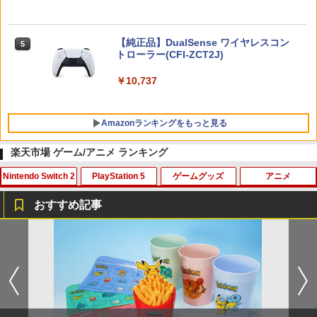
ニンテンドープリペイド番号 5000円|オ
5
【純正品】DualSense ワイヤレスコン
ンラインコード版
5
トローラー(CFI-ZCT2J)
￥5,000
￥10,737
Amazonランキングをもっと見る
楽天市場 ゲーム/アニメ ランキング
Nintendo Switch 2
PlayStation 5
ゲームグッズ
アニメ
【純正品】Xbox ワイヤレス コントロー
劇場版「鬼滅の刃」無限城編 第一章 猗
1
1
ラー + USB-C® ケーブル
窩座再来 通常版 [Blu-ray]
おすすめ記事
￥8,300
￥3,982
ホリ ワイヤレスホリパッド TURBO for
シティーズ：スカイライン リマスター
PS Vita 2000 アナログスティック・スラ
【中古】おそ松さん 第五松（初回生産
1
1
1
1
Nintendo Switch 2 ルビーマゼンタ [N
ジャパン・スペシャル・エディション
イドパッド修理用基板 部品 パーツ L R
限定版 Blu-ray DISC）/Blu−ray Dis
SX-134]
互換 黒 ブラック オリジナルウエス スラ
c/EYXA-10744
イドパッド
￥5,591
【純正品】Xbox ワイヤレス コントロー
2
￥7,580
￥272
劇場版「鬼滅の刃」無限城編 第一章 猗
ラー (ロボット ホワイト)
2
￥750
窩座再来 通常版 [DVD]
￥7,681