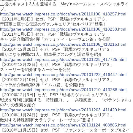
主役のキャスト3人も登場する「May`n×ネームレス・スペシャルライ
ブ」
http://game.watch.impress.co.jp/docs/news/20110106_418257.html
【2011年1月6日】セガ、PSP「戦場のヴァルキュリア３」
帝国軍に属する伝説のヴァルキュリア“セルベリア”登場！
http://game.watch.impress.co.jp/docs/news/20110106_418238.html
【2011年1月6日】セガ、PSP「戦場のヴァルキュリア３」
キャラ紹介動画第4弾「カラミティ・レーヴェン篇」を公開
http://game.watch.impress.co.jp/docs/news/20110106_418216.html
【2010年12月28日】セガ、PSP「戦場のヴァルキュリア３」
頼りになる仲間の1人、戦車長グスルグと調達屋を紹介
http://game.watch.impress.co.jp/docs/news/20101228_417725.html
【2010年12月22日】セガ、PSP「戦場のヴァルキュリア３」
ストーリーを紹介するムービーを公開
http://game.watch.impress.co.jp/docs/news/20101222_416447.html
【2010年12月10日】セガ、PSP「戦場のヴァルキュリア３」
キャラ紹介動画第3弾「イムカ篇」を公開ほか
http://game.watch.impress.co.jp/docs/news/20101210_413268.html
【2010年12月3日】セガ、PSP「戦場のヴァルキュリア３」
戦況を有利に展開する「特殊能力」、「兵種変更」、「ポテンシャル」
の3つの要素を紹介
http://game.watch.impress.co.jp/docs/news/20101203_411420.html
【2010年11月24日】セガ、PSP「戦場のヴァルキュリア３」
敵対する特殊部隊“カラミティ・レーヴェン”登場！
http://game.watch.impress.co.jp/docs/news/20101124_408885.html
【2010年11月15日】セガ、PSP「ファンタシースターポータブル2 イ