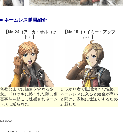
■ ネームレス隊員紹介
【No.24（アニカ・オルコッ
【No.15（エイミー・アップ
ト）】
ル）】
貪欲なまでに強さを求める少
しっかり者で世話焼きな性格。
女。ゴロツキに絡まれた際に傷
ネームレスに入ると給金が高い
害事件を起こし逮捕されネーム
と聞き、家族に仕送りするため
レスに送られた
志願した
(C) SEGA