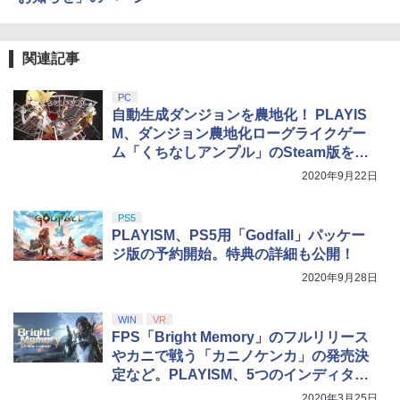
ZCT2J01)
￥9,000
￥10,737
劇場版「鬼滅の刃」無限城編 第一章 猗
4
関連記事
窩座再来 完全生産限定版 [Blu-ray]
【国内正規品】Thrustmaster スラスト
5
マスター TH8S シフター - PC、PS4、P
ニンテンドープリペイド番号 5000円|オ
PC
5
￥8,698
【純正品】DualSense ワイヤレスコン
S5、PS5 Pro、Xbox One、Xbox Serie
ンラインコード版
5
自動生成ダンジョンを農地化！ PLAYIS
トローラー(CFI-ZCT2J)
s X|S 対応の高精度 H パターン シフター
M、ダンジョン農地化ローグライクゲー
￥5,000
ム「くちなしアンプル」のSteam版を発
￥10,737
￥14,141
売決定
2020年9月22日
【Amazon.co.jp限定】劇場版モノノ怪
5
第三章 蛇神 (オリジナル特典:オリジナル
巾着＋メーカー特典:【坤と離】二振りの
PS5
剣、十翼より来たる！スタジオ描き下ろ
PLAYISM、PS5用「Godfall」パッケー
しイラストボード付) [DVD]
ジ版の予約開始。特典の詳細も公開！
￥8,800
2020年9月28日
WIN
VR
FPS「Bright Memory」のフルリリース
やカニで戦う「カニノケンカ」の発売決
定など。PLAYISM、5つのインディタイ
トル新情報を発表
2020年3月25日