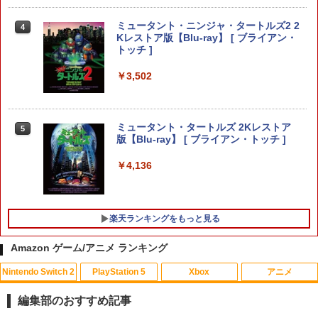
￥2,000
￥2,910
【楽天ブックス限定特典+特典】METAL
ミュータント・ニンジャ・タートルズ2 2
4
4
GEAR SOLID : MASTER COLLECTION
Kレストア版【Blu-ray】 [ ブライアン・
Vol.2 PS5版(2連アクリルキーホルダー
トッチ ]
+【早期購入封入特典】DLCチラシ)
ドラゴンクエストモンスターズ4 枯れ
4
[Switch] Nintendo Switch Online + 追
￥3,502
木の国のビアンカ・フローラ 【Switch
4
加パック個人プラン12か月（365日間）
￥6,600
2】 POT-P-ABLCA
利用券 （ダウンロード版） ※1,000ポ
イントまでご利用可
￥7,620
ミュータント・タートルズ 2Kレストア
5
￥5,900
【特典】Beast of Reincarnation(【永
版【Blu-ray】 [ ブライアン・トッチ ]
5
久封入特典】プロダクトコード)
￥4,136
ゼルダの伝説 ブレス オブ ザ ワイルド
5
￥7,632
Nintendo Switch 2 Edition
TAITO TAS-L-001 アーケードメモリー
5
ズVOL.1 Lite [イーグレットツー ミニ用
￥7,680
ソフト]
楽天ランキングをもっと見る
￥6,580
Amazon ゲーム/アニメ ランキング
Nintendo Switch 2
PlayStation 5
Xbox
アニメ
編集部のおすすめ記事