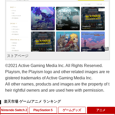
ストアページ
©2021 Active Gaming Media Inc. All Rights Reserved.
Playism, the Playism logo and other related images are re
gistered trademarks of Active Gaming Media Inc.
All other names, products and images are the property of t
heir rightful owners and are used here with permission.
楽天市場 ゲーム/アニメ ランキング
Nintendo Switch 2
PlayStation 5
ゲームグッズ
アニメ