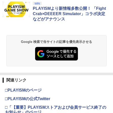
スプラトゥーン レイダース|オンライン
PlayStation 5 デジタル・エディション
【純正品】Xbox ワイヤレス コントロー
劇場版「鬼滅の刃」無限城編 第一章 猗
WIN
1
1
1
1
コード版
日本語専用 Console Language: Japan
ラー + USB-C® ケーブル
窩座再来 通常版 [Blu-ray]
PLAYISMより新情報多数公開！ 「Fight
ese only (CFI-2200B01)
Crab×DEEEER Simulator」コラボ決定
￥5,832
￥8,300
￥3,982
などがアナウンス
￥55,000
【純正品】Xbox ワイヤレス コントロー
2
スプラトゥーン レイダース -Switch2
劇場版「鬼滅の刃」無限城編 第一章 猗
Beast of Reincarnation -PS5 【特典】
ラー (ロボット ホワイト)
2
2
2
Google 検索で当サイトの記事を優先表示させる
窩座再来 通常版 [DVD]
プロダクトコード 封入
￥6,446
￥7,681
￥3,523
￥7,286
【純正品】Xbox ワイヤレス コントロー
3
ラー (カーボンブラック)
Nintendo Switch 2(日本語・国内専用)
【Amazon.co.jp限定】劇場版モノノ怪
【純正品】ディスクドライブ(CFI-ZDD1
3
3
3
第三章 蛇神 (Amazon.co.jp限定オリジ
J) PlayStation 5
関連リンク
￥8,020
ナル三方背収納ケース付きコレクション)
￥55,491
(オリジナル特典:オリジナル巾着＋メー
￥11,980
□PLAYISMのページ
カー特典:【坤と離】二振りの剣、十翼よ
り来たる！スタジオ描き下ろしイラスト
□PLAYISMの公式Twitter
【純正品】Xbox 充電式バッテリー + US
4
ボード付) [Blu-ray]
B-C ケーブル
□「【重要】PLAYISMストアおよび会員サービス終了の
【純正品】DualSense ワイヤレスコン
ニンテンドープリペイド番号 9000円|オ
4
4
￥10,780
トローラー ミッドナイト ブラック(CFI-
お知らせ」のページ
ンラインコード版
￥2,618