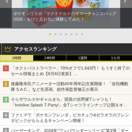
ポケモンコラボ「マクドナルドのサマーチャンスバッグ
2026」をひと足お先に体験してみた！
●
●
●
●
●
●
●
アクセスランキング
1時間
24時間
1週間
1カ月
「オクトパストラベラー」70%オフで1,643円！ もうすぐ終了の
セール情報まとめ【8月8日更新】
ニンテンドーeショップでは「大神 絶景版」が67%オフで990円
後藤隆幸氏アニメーター活動45年周年記念展開催！ 「攻殻機動
隊 S.A.C.」など生原画、総作画監督修正が展示
そらザウルスやギャルきち、団長の吉野家Tシャツも！
「hololive Splash T-Party!」全Tシャツラインナップ公開＆オン
ライン販売開始
ファミマで「ポケモンフレンダ」ピカチュウ&ゼラオラのフレン
ダピックがもらえるキャンペーン開催！
バーガーキング、2026年“ワンパウンダーシリーズ”第3弾「ダー