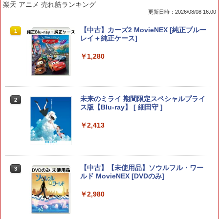
楽天 アニメ 売れ筋ランキング
更新日時：2026/08/08 16:00
【特典】ファイナルファンタジー レゾナ
CYBER ・ ブルーレイレンズクリーナー
【中古】ルイージマンション
【中古】カーズ2 MovieNEX [純正ブルー
1
1
1
1
ンス Switch2版(【初回封入特典】魔導
パワフル湿式タイプ ( PS5 / PS4 用)
レイ＋純正ケース]
船＆かけだし騎士の応援パック・かけだ
￥864
し騎士のスタートダッシュパック)
￥1,776
￥1,280
￥6,910
英雄伝説 創の軌跡 【PS5】 ELJM-3071
【8/11まで！抽選で最大全額ポイントバ
未来のミライ 期間限定スペシャルプライ
2
2
2
8
ック】 1ヶ月保証！ 8BitDo USB Wirele
ス版【Blu-ray】 [ 細田守 ]
Samsung microSD Express Card 256
2
ss Adapter 2 ワイヤレス USBアダプタ
GB for Nintendo Switch 2
ー2 アダプタ スイッチ 8bit Switch Pro
￥3,720
￥2,413
Windows Mac Raspbery Xbox Series
￥6,979
X＆S One コントローラー Bluetoothコ
ントローラー PS5 PS4
￥2,690
シティーズ：スカイライン リマスター
【中古】【未使用品】ソウルフル・ワー
3
3
ジャパン・スペシャル・エディション
ルド MovieNEX [DVDのみ]
【特典あり楽天1位】Switch2 ケース キ
3
ャリングケース ハードケース EVAハー
ドシェル 10ゲームカードスロット switc
￥5,591
￥2,980
h2 収納 Joy-Con収納対応 Nintendo Sw
【中古】Minecraft (マインクラフト) - S
3
itch2専用 撥水 ブラック/ホワイト
witch