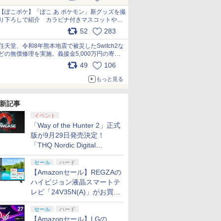
【ぽこポケ】「ぽこ あ ポケモン」新グッズを撮
り下ろしで紹介 カラビナ付きマスコットやス
クエアポーチが仲間入り
52
283
pic.x.com/XmVAgBxaW5
任天堂、令和8年熊本地震で被災したSwitch2な
どの無償修理を実施。義援金5,000万円の寄付
も発表 pic.x.com/BAYsMfUfUC
49
106
もっと見る
新記事
イベント
「Way of the Hunter 2」正式
版が9月29日発売決定！
「THQ Nordic Digital
Showcase 2026」まとめ
セール
ハード
【Amazonセール】REGZAの
ハイビジョン液晶スマートテ
レビ「24V35N(A)」がお買い
得！
セール
ハード
【Amazonセール】LGの