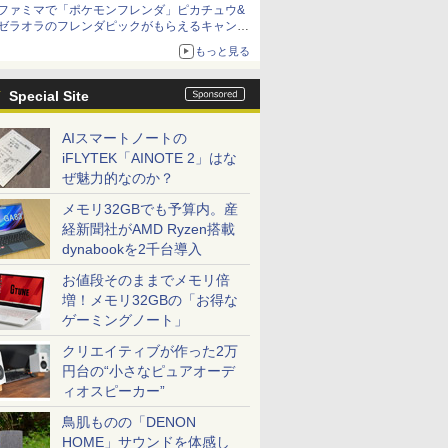
ファミマで「ポケモンフレンダ」ピカチュウ&
ゼラオラのフレンダピックがもらえるキャンペ
ーン開催！
もっと見る
Special Site
AIスマートノートの
iFLYTEK「AINOTE 2」はな
ぜ魅力的なのか？
メモリ32GBでも予算内。産
経新聞社がAMD Ryzen搭載
dynabookを2千台導入
お値段そのままでメモリ倍
増！メモリ32GBの「お得な
ゲーミングノート」
クリエイティブが作った2万
円台の“小さなピュアオーデ
ィオスピーカー”
鳥肌ものの「DENON
HOME」サウンドを体感し