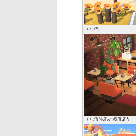
コメダ島
コメダ珈琲店あつ森店 店内