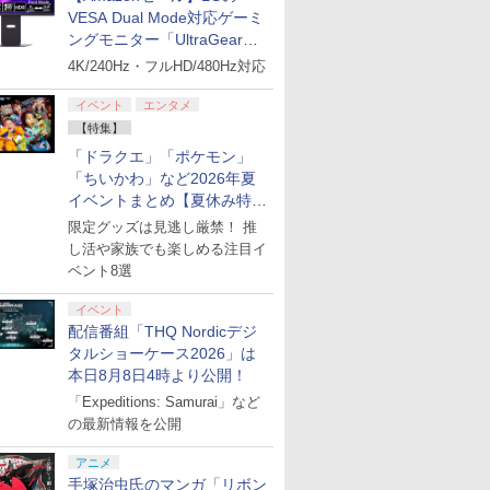
VESA Dual Mode対応ゲーミ
ングモニター「UltraGear
27G850A-B」がお買い得！
4K/240Hz・フルHD/480Hz対応
イベント
エンタメ
【特集】
「ドラクエ」「ポケモン」
「ちいかわ」など2026年夏
イベントまとめ【夏休み特
集】
限定グッズは見逃し厳禁！ 推
し活や家族でも楽しめる注目イ
ベント8選
イベント
配信番組「THQ Nordicデジ
タルショーケース2026」は
本日8月8日4時より公開！
「Expeditions: Samurai」など
の最新情報を公開
アニメ
手塚治虫氏のマンガ「リボン