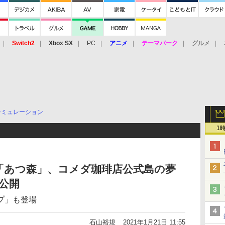
Switch2
Xbox SX
PC
アニメ
テーマパーク
グルメ
 Vita
3DS
アーケード
VR
シミュレーション
1
「あつ森」、コメダ珈琲店公式島の夢
り公開
プ」も登場
石山裕規
2021年1月21日 11:55