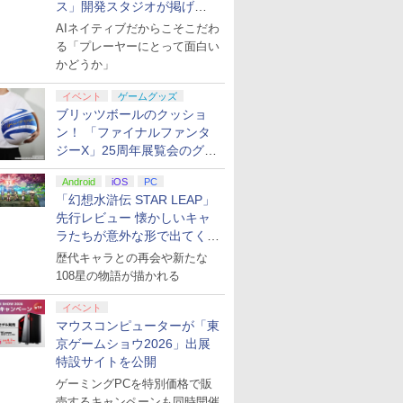
ス」開発スタジオが掲げ
る“AI活用の信念”とは？【講
AIネイティブだからこそこだわ
演レポート】
る「プレーヤーにとって面白い
かどうか」
イベント
ゲームグッズ
ブリッツボールのクッショ
ン！ 「ファイナルファンタ
ジーX」25周年展覧会のグッ
ズ情報が公開
Android
iOS
PC
「幻想水滸伝 STAR LEAP」
先行レビュー 懐かしいキャ
ラたちが意外な形で出てくる
シリーズ完全新作！
歴代キャラとの再会や新たな
108星の物語が描かれる
イベント
マウスコンピューターが「東
京ゲームショウ2026」出展
特設サイトを公開
ゲーミングPCを特別価格で販
売するキャンペーンも同時開催