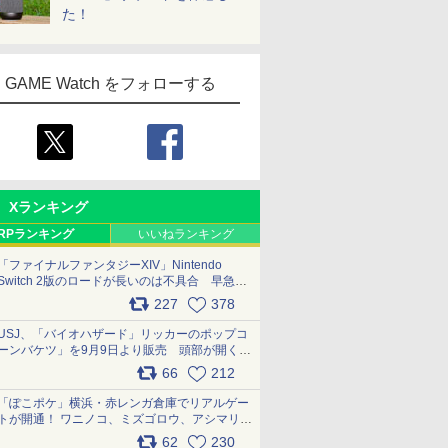
た！
GAME Watch をフォローする
Xランキング
RPランキング
いいねランキング
「ファイナルファンタジーXIV」Nintendo
Switch 2版のロードが長いのは不具合 早急に
アップデートできるよう対応中
227
378
pic.x.com/s9S3nRCAGa
USJ、「バイオハザード」リッカーのポップコ
ーンバケツ」を9月9日より販売 頭部が開く仕
組み。味は恐怖を堪のう「味噌フレーバー」
66
212
pic.x.com/81MuXGahVM
「ぽこポケ」横浜・赤レンガ倉庫でリアルゲー
トが開通！ ワニノコ、ミズゴロウ、アシマリ登
場シーンをレポート pic.x.com/LDgEByVl6D
62
230