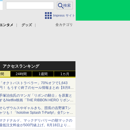
Impress サイト
全カテゴリ
エンタメ
グッズ
アクセスランキング
時間
24時間
1週間
1カ月
「オクトパストラベラー」70%オフで1,643
円！ もうすぐ終了のセール情報まとめ【8月8日
更新】
手塚治虫氏のマンガ「リボンの騎士」を原案と
ニンテンドーeショップでは「大神 絶景版」が
するNetflix映画「THE RIBBON HERO リボンヒ
67%オフで990円
ーロー」本日配信開始
そらザウルスやギャルきち、団長の吉野家Tシ
ャツも！「hololive Splash T-Party!」全Tシャツ
ラインナップ公開＆オンライン販売開始
マクドナルド、マックデリバリーの朝マックの
最低注文料金が500円値上げ。8月18日より
1,500円から受付