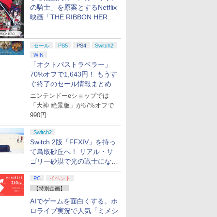
の騎士」を原案とするNetflix
映画「THE RIBBON HERO
リボンヒーロー」本日配信開
始
セール
PS5
PS4
Switch2
WIN
「オクトパストラベラー」
70%オフで1,643円！ もうす
ぐ終了のセール情報まとめ
【8月8日更新】
ニンテンドーeショップでは
「大神 絶景版」が67%オフで
990円
Switch2
Switch 2版「FFXIV」を持っ
て鳥取砂丘へ！ リアル・サ
ゴリー砂漠で光の戦士になっ
てみた
PC
イベント
【特別企画】
AIでゲームを面白くする。ホ
ロライブ実況で人気「ミメシ