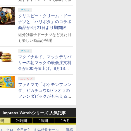
グルメ
クリスピー・クリーム・ドー
ナツと「ハリポタ」のコラボ
商品が8月21日より期間限定
で発売
組分け帽子ドーナツなど見た目
も楽しい商品が登場
グルメ
マクドナルド、マックデリバ
リーの朝マックの最低注文料
金が500円値上げ。8月18日
より1,500円から受付
エンタメ
ファミマで「ポケモンフレン
ダ」ピカチュウ&ゼラオラの
フレンダピックがもらえるキ
ャンペーン開催！
Impress Watchシリーズ 人気記事
時間
24時間
1週間
1カ月
ユニクロ、今日から「お盆特別セール」。涼感