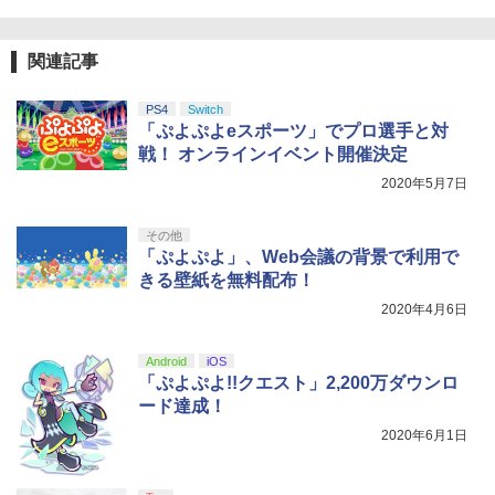
【純正品】Xbox ワイヤレス コントロー
4
￥3,523
【純正品】DualSense ワイヤレスコン
ラー (カーボンブラック)
4
トローラー ミッドナイト ブラック(CFI-
ZCT2J01)
関連記事
￥8,020
￥10,737
PS4
Switch
劇場版「鬼滅の刃」無限城編 第一章 猗
4
「ぷよぷよeスポーツ」でプロ選手と対
窩座再来 完全生産限定版 [Blu-ray]
【純正品】Xbox Elite ワイヤレス コン
5
戦！ オンラインイベント開催決定
トローラー Series 2 Core Edition (ホワ
￥8,698
【純正品】DualSense ワイヤレスコン
イト)
2020年5月7日
5
トローラー(CFI-ZCT2J)
￥18,500
その他
￥10,737
「ぷよぷよ」、Web会議の背景で利用で
【Amazon.co.jp限定】劇場版モノノ怪
5
きる壁紙を無料配布！
第三章 蛇神 (オリジナル特典:オリジナル
巾着＋メーカー特典:【坤と離】二振りの
2020年4月6日
剣、十翼より来たる！スタジオ描き下ろ
しイラストボード付) [DVD]
Android
iOS
「ぷよぷよ!!クエスト」2,200万ダウンロ
￥8,800
ード達成！
2020年6月1日