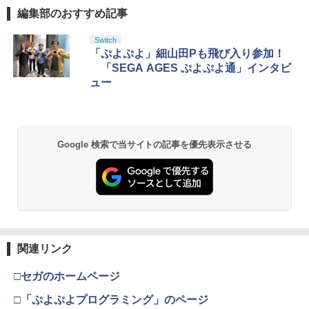
￥2,500
編集部のおすすめ記事
PlayStation 5 デジタル・エディション
【純正品】Xbox ワイヤレス コントロー
【Amazon.co.jp限定】劇場版モノノ怪
Switch
1
1
1
日本語専用 Console Language: Japan
ラー + USB-C® ケーブル
第三章 蛇神 (Amazon.co.jp限定オリジ
「ぷよぷよ」細山田Pも飛び入り参加！
ese only (CFI-2200B01)
ナル三方背収納ケース付きコレクション)
「SEGA AGES ぷよぷよ通」インタビ
(オリジナル特典:オリジナル巾着＋メー
￥8,300
ュー
カー特典:【坤と離】二振りの剣、十翼よ
￥55,000
り来たる！スタジオ描き下ろしイラスト
ボード付) [Blu-ray]
【純正品】Xbox ワイヤレス コントロー
2
￥10,780
Beast of Reincarnation -PS5 【特典】
ラー (ロボット ホワイト)
2
Google 検索で当サイトの記事を優先表示させる
プロダクトコード 封入
￥7,681
￥7,286
劇場版「鬼滅の刃」無限城編 第一章 猗
2
窩座再来 通常版 [Blu-ray]
【純正品】Xbox 充電式バッテリー + US
3
￥3,964
B-C ケーブル
【純正品】ディスクドライブ(CFI-ZDD1
3
J) PlayStation 5
関連リンク
￥2,618
￥11,849
□セガのホームページ
劇場版「鬼滅の刃」無限城編 第一章 猗
3
窩座再来 通常版 [DVD]
□「ぷよぷよプログラミング」のページ