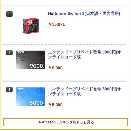
冷却ファン付き ゲームキューブコントロ
y】/アニメーション[Blu-ray]【返品種別
3est Switch2用 横置きドックスタンド
3
ーラー 接続 USB ハブ スイッチ2 アクセ
A】
[GU-S2F088]
サリー 周辺機器 SWITCH2 ◇AL-NS257
Nintendo Switch 2(日本語・国内専用)
3
1【メール便】
【中古】【18歳以上対象】BIOHAZARD
￥4,400
￥2,280
3
￥55,871
RE：2 Z Versionソフト:プレイステーシ
￥2,580
ョン5ソフト／アクション・ゲーム
￥2,170
おしり前マン～復活のおしり前帝国～ Bl
4
【当店独自で＋P10倍★要エントリー】
u-ray BOX【Blu-ray】 [ 谷口崇 ]
4
任天堂 amiibo マンタロー スプラトゥー
4
【中古】[Switch2] マリオテニス フィー
ニンテンドープリペイド番号 9000円|オ
4
ンシリーズ ※大量購入時には納期にお時
バー 任天堂(20260212)
ンラインコード版
￥6,864
間がかかる場合があります
【中古】ファイナルファンタジーVII リ
4
メイク インターグレードソフト:プレイ
￥6,980
￥9,000
￥2,600
ステーション5ソフト／ロールプレイン
グ・ゲーム
最終楽章 響け！ユーフォニアム 前編 (通
5
￥2,500
常版)【Blu-ray】 [ (アニメーション) ]
【楽天ブックス限定特典】ドンキーコン
ニンテンドープリペイド番号 5000円|オ
5
5
Switch2 ケース レザーケース スイッチ2
5
グ バナンザ(「スーパーマリオ」ステッ
ンラインコード版
Nintendo 対応 スイッチ スイッチツー
カー2種)
￥7,550
シンプル ミニマル PUレザー 革 カバー
￥5,000
ポーチ ストラップ付属 オシャレ ソフト
【中古】ファイナルファンタジーVII リ
￥7,902
5
収納 ガジェットケース クリスマス ギフ
メイク インターグレードソフト:プレイ
ト プレゼント 送料無料
ステーション5ソフト／ロールプレイン
Amazonランキングをもっと見る
グ・ゲーム
￥3,480