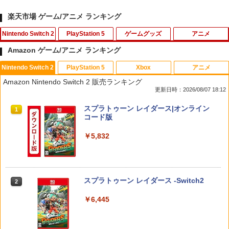
楽天市場 ゲーム/アニメ ランキング
Nintendo Switch 2
PlayStation 5
ゲームグッズ
アニメ
Amazon ゲーム/アニメ ランキング
Nintendo Switch 2
PlayStation 5
Xbox
アニメ
【楽天ブックス限定特典+特典】METAL
【複数購入で★最大約58％OFF】 ＼レ
GBC用 レトロコレクションケース 5枚
映画『THE FIRST SLAM DUNK』 STAN
1
1
1
1
Amazon Nintendo Switch 2 販売ランキング
GEAR SOLID : MASTER COLLECTION
ビュー特典付／PS5 コントローラー ステ
ゲームボーイ ソフト ケース ゲーム 収納
DARD EDITION【Blu-ray】（早期予約
更新日時：2026/08/07 18:12
Vol.2 Switch2版(2連アクリルキーホル
ィック キャップ カバー アナログスティ
ケース 高透明 簡単組立 PP素材 日本製 3
特典なし） [ 井上雄彦 ]
ダー+【早期購入封入特典】DLCチラシ)
ックカバー コントローラー カバー 10個
Aカンパニー RCC-GBCASE-5P 【メー
スプラトゥーン レイダース|オンライン
セット 交換用 PS4 DualSense Edge ジ
ル便送料無料】
1
￥3,850
コード版
ョイスティックキャップ グリップ 滑り
￥6,600
止め ホコリ防止 ブラック RPP RP1
￥880
￥5,832
￥480
新劇場版銀魂 -吉原大炎上ー (通常版)【B
2
【08/11発売★予約】[メール便OK]【新
lu-ray】 [ 杉田智和 ]
2
品】【NS2】The Elder Scrolls IV: Obli
3DO ファイアボール【新品】
2
vion Remastered - Deluxe Edition[予
￥4,118
スプラトゥーン レイダース -Switch2
2
約品]
【中古】Marvel’s Spider−Man： Miles
￥1,200
2
Morales Ultimate Edition (限定版)ソフ
￥6,445
ト:プレイステーション5ソフト／TV/映
￥6,810
画・ゲーム
【送料無料】劇場版「鬼滅の刃」無限城
3
Nintendo Switch2 専用 NGC+USB ハブ
3
￥1,620
編 第一章 猗窩座再来(通常版)【Blu-ra