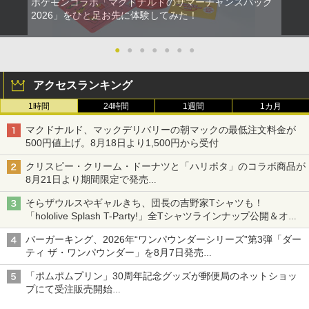
ポケモンコラボ「マクドナルドのサマーチャンスバッグ
2026」をひと足お先に体験してみた！
●
●
●
●
●
●
●
アクセスランキング
1時間
24時間
1週間
1カ月
マクドナルド、マックデリバリーの朝マックの最低注文料金が
500円値上げ。8月18日より1,500円から受付
クリスピー・クリーム・ドーナツと「ハリポタ」のコラボ商品が
8月21日より期間限定で発売
組分け帽子ドーナツなど見た目も楽しい商品が登場
そらザウルスやギャルきち、団長の吉野家Tシャツも！
「hololive Splash T-Party!」全Tシャツラインナップ公開＆オン
ライン販売開始
バーガーキング、2026年“ワンパウンダーシリーズ”第3弾「ダー
ティ ザ・ワンパウンダー」を8月7日発売
「特製ガーリックマヨソース」を使用した超大型チーズバーガー
「ポムポムプリン」30周年記念グッズが郵便局のネットショッ
プにて受注販売開始
「おもちもちもちクッション」など今年だけの限定商品が登場