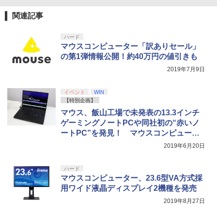
トローラー ミッドナイト ブラック(CFI-
ZCT2J01)
￥2,618
関連記事
￥10,737
劇場版「鬼滅の刃」無限城編 第一章 猗
4
ハード
窩座再来 完全生産限定版 [Blu-ray]
マウスコンピューター「訳ありセール」
【純正品】Xbox ワイヤレス コントロー
5
の第1弾情報公開！約40万円の値引きも
￥8,698
【純正品】DualSense ワイヤレスコン
ラー (カーボンブラック)
5
2019年7月9日
トローラー(CFI-ZCT2J)
￥8,020
￥10,737
イベント
WIN
【Amazon.co.jp限定】劇場版モノノ怪
【特別企画】
5
第三章 蛇神 (オリジナル特典:オリジナル
マウス、飯山工場で未発表の13.3インチ
巾着＋メーカー特典:【坤と離】二振りの
ゲーミングノートPCや同社初の“赤いノ
剣、十翼より来たる！スタジオ描き下ろ
ートPC”を発見！ マウスコンピュータ
しイラストボード付) [DVD]
ー飯山工場レポート
2019年6月20日
￥8,800
ハード
マウスコンピューター、23.6型VA方式採
用ワイド液晶ディスプレイ2機種を発売
2019年8月27日