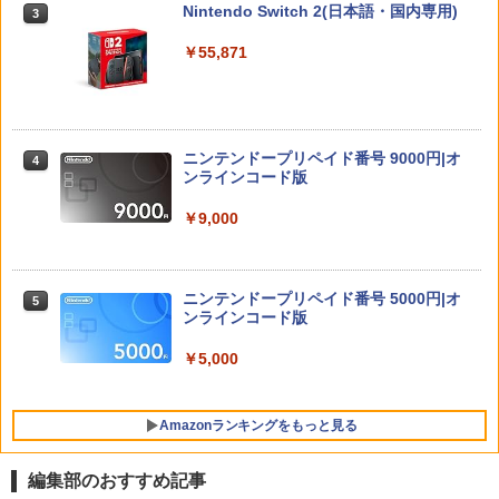
Nintendo Switch 2(日本語・国内専用)
￥1,380
3
スタジオ
￥55,871
￥987
【正規品】Mumba 収納バッグ Nintend
3
o Switch2対応 2025 防水 防塵 耐衝撃
エイムアップリング FPS EVOgames 日
3
大容量 ストラップ付き 便利 保護 軽量 ス
本製 天然ゴム 6個セット PS5 PS4 Switc
イッチ 2用 アクセサリー ケース Plus Ca
h プロコン PC コントローラー用 エイム
【中古】塔の上のラプンツェル 3D スー
4
rrycase【送料無料】【メール便】3層収
アシスト リング スポンジ リコイル制御
ニンテンドープリペイド番号 9000円|オ
パー・セット 【ブルーレイ】／中川翔子
4
納バッグ（Pro set）
操作性向上 ゲーミング
ンラインコード版
ブルーレイ／海外アニメ・定番スタジオ
￥4,199
￥1,980
￥9,000
￥1,199
スーパーボンバーマン コレクション Nin
グランツーリスモ7 PS5版
4
4
ニンテンドープリペイド番号 5000円|オ
【中古】魔女の宅急便 ブルーレイディス
5
5
tendo Switch 2 Edition
ンラインコード版
ク 【レンタル落ち】
￥3,779
￥5,920
￥5,000
￥3,002
Amazonランキングをもっと見る
オービタルズ Orbitals
【特典】クライムライト／CRYMELIGH
5
5
T PS5版(【予約外付特典】DLC2種セ
編集部のおすすめ記事
ット（アクセサリー「涙の理念」、アク
￥6,281