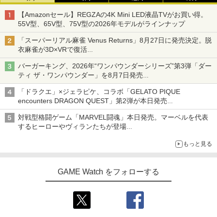
【Amazonセール】REGZAの4K Mini LED液晶TVがお買い得。
55V型、65V型、75V型の2026年モデルがラインナップ
「スーパーリアル麻雀 Venus Returns」8月27日に発売決定。脱
衣麻雀が3D×VRで復活
発売から2週間は20%オフになるセールが実施
バーガーキング、2026年“ワンパウンダーシリーズ”第3弾「ダー
ティ ザ・ワンパウンダー」を8月7日発売
「特製ガーリックマヨソース」を使用した超大型チーズバーガー
「ドラクエ」×ジェラピケ、コラボ「GELATO PIQUE
encounters DRAGON QUEST」第2弾が本日発売
アイスカップに入ったスライムやわたぼう、ベビーサタンなどが
対戦型格闘ゲーム「MARVEL闘魂」本日発売。マーベルを代表
オリジナルアートで登場
するヒーローやヴィランたちが登場
「GUILTY GEAR」などの格ゲーを手掛けるアークシステムワー
もっと見る
クスが開発
GAME Watch をフォローする