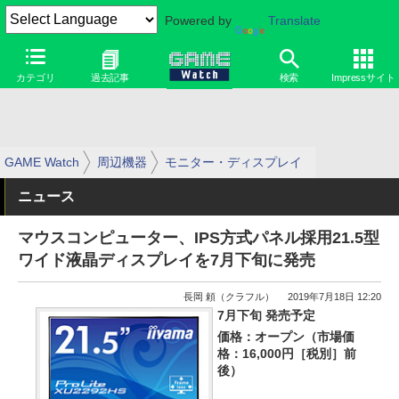
Powered by
Translate
カテゴリ
過去記事
検索
Impressサイト
GAME Watch
周辺機器
モニター・ディスプレイ
ニュース
マウスコンピューター、IPS方式パネル採用21.5型
ワイド液晶ディスプレイを7月下旬に発売
長岡 頼（クラフル）
2019年7月18日 12:20
7月下旬 発売予定
価格：オープン（市場価
格：16,000円［税別］前
後）