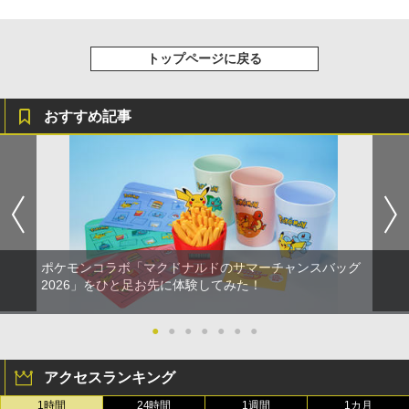
トップページに戻る
おすすめ記事
ポケモンコラボ「マクドナルドのサマーチャンスバッグ
2026」をひと足お先に体験してみた！
●
●
●
●
●
●
●
アクセスランキング
1時間
24時間
1週間
1カ月