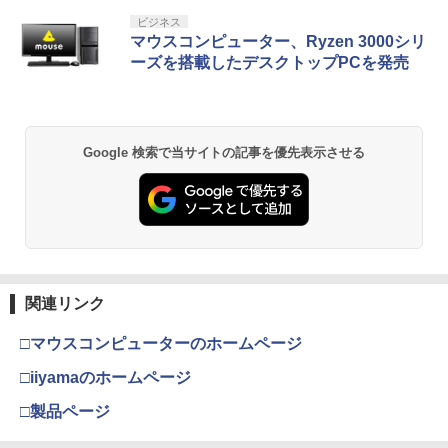
セサリー「はなまるじるし」 ）)
PlayStation 5 デジタル・エディション
【純正品】Xbox ワイヤレス コントロー
【Amazon.co.jp限定】劇場版モノノ怪
ビジネス
1
1
1
日本語専用 Console Language: Japan
ラー + USB-C® ケーブル
第三章 蛇神 (Amazon.co.jp限定オリジ
マウスコンピューター、Ryzen 3000シリ
￥3,852
ese only (CFI-2200B01)
ナル三方背収納ケース付きコレクション)
ーズを搭載したデスクトップPCを発売
(オリジナル特典:オリジナル巾着＋メー
￥8,300
カー特典:【坤と離】二振りの剣、十翼よ
￥55,000
り来たる！スタジオ描き下ろしイラスト
ボード付) [Blu-ray]
Xbox プリペイドカード 5,000円 デジタ
2
Google 検索で当サイトの記事を優先表示させる
￥10,780
Beast of Reincarnation -PS5 【特典】
ルコード 【旧 Xbox ギフトカード】 [オ
2
プロダクトコード 封入
ンラインコード]
￥7,286
￥5,000
劇場版「鬼滅の刃」無限城編 第一章 猗
2
窩座再来 通常版 [Blu-ray]
￥3,964
【純正品】Xbox ワイヤレス コントロー
3
関連リンク
【純正品】ディスクドライブ(CFI-ZDD1
ラー (ロボット ホワイト)
3
J) PlayStation 5
□マウスコンピューターのホームページ
￥7,681
￥11,849
劇場版「鬼滅の刃」無限城編 第一章 猗
□iiyamaのホームページ
3
窩座再来 通常版 [DVD]
□製品ページ
【純正品】Xbox 充電式バッテリー + US
4
￥3,523
【純正品】DualSense ワイヤレスコン
B-C ケーブル
4