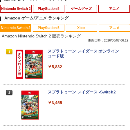
Nintendo Switch 2
PlayStation 5
ゲームグッズ
アニメ
Amazon ゲーム/アニメ ランキング
Nintendo Switch 2
PlayStation 5
Xbox
アニメ
【7週連続1位】inklink公式 Switch / Sw
PS5 コントローラー カバー PS5 コント
【中古】ナイトメアー・ビフォア・クリ
1
1
1
Amazon Nintendo Switch 2 販売ランキング
itch2 コントローラー 最新モデル 最新フ
ローラー 本体 保護 PS5 コントローラー
ス…コレクターズEDデジタルリマスター
更新日時：2026/08/07 06:12
ァームウェア プロコン プロコン2 プロコ
ケース PlayStation5 プレステ5 プレイ
版 【ブルーレイ】／クリス・サランドン
ントローラー スイッチ2 スイッチ Switc
ステーション5 コントローラー カバー 滑
ブルーレイ／海外アニメ・定番スタジオ
スプラトゥーン レイダース|オンライン
h コントローラー ワイヤレスコントロー
り止め 汚れ防止 耐衝撃 簡単装着 ソフト
1
コード版
ラー 連射機能 ワイヤレス switch2コン
ケース ソフトカバー シリコン素材 スキ
￥540
トローラ Switch2コントローラー
ン アクセサリー 送料無料
￥5,832
￥2,960
￥880
【中古】Mr．インクレディブル 【ブル
2
ーレイ】／クレイグ・T・ネルソンブル
ーレイ／海外アニメ・定番スタジオ
スプラトゥーン レイダース -Switch2
2
【顧客満足度98.3%】 Switch2 ケース
PS5 縦置きスタンド PlayStation5 / PS5
2
2
大容量 Switch2/Switch通常モデル/Swit
Slim / PS5 Pro 用 縦置き スタンド 円形
￥681
￥6,455
ch lite/Switch 有機ELモテルに対応 収納
安定感UP ブラック ブルー シルバー グ
バッグ 防水 防塵 耐衝撃 持ち運び便利 ポ
レー ゲームアクセサリー ◇ALW-P5216
ーチ スタンド/コントローラー/カード/ド
【メール便】 | プレーステーション プレ
ックなど収納可能 カバー 収納ボックス
イステーション プレステ プレステ5 プレ
【中古】白雪姫 ダイヤモンド・コレクシ
3
イステーション5 スタンド 収納
ョン 【ブルーレイ】／アドリアナ・カセ
￥2,880
ロッティブルーレイ／海外アニメ・定番