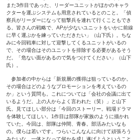
また3作目であった、リーダーユニットがほかのキャラ
クターを運ぶシステムも用意されているとのこと。「偵
察兵がリーダーになって狙撃兵を連れて行くこともでき
る。皆さんの戦略で、APが少ないユニットをいかに前線
に早く運ぶかを練っていただきたい」（山下氏）。ちな
みに今回戦車に対して迎撃してくるユニットがいるの
で、その場合はそのユニットを排除する必要があるそう
だ。「危ない面があるので気をつけてください」（山下
氏）。
参加者の中からは「新規層の獲得は狙っているのか。
その場合はどのようなプロモーションを考えているの
か」という質問も。これについては「会社の会議に出て
いるようだ。上の人からよく言われた（笑）」と山下
氏。見てほしい部分は「今回のストーリー。戦場ドラマ
を体験してほしい。1作目は部隊が家族のように描かれ
ていた。今回は、部隊は仲間、青春。部活みたいなも
の。僕らは若いです。つらいこんなんに向けて頑張ろう
みたいな。一体となって何かを成し遂げようということ