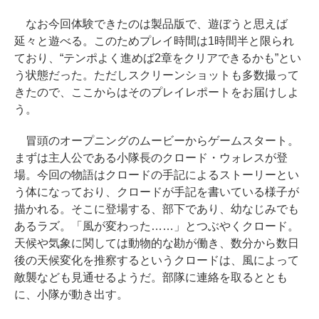
なお今回体験できたのは製品版で、遊ぼうと思えば
延々と遊べる。このためプレイ時間は1時間半と限られ
ており、“テンポよく進めば2章をクリアできるかも”とい
う状態だった。ただしスクリーンショットも多数撮って
きたので、ここからはそのプレイレポートをお届けしよ
う。
冒頭のオープニングのムービーからゲームスタート。
まずは主人公である小隊長のクロード・ウォレスが登
場。今回の物語はクロードの手記によるストーリーとい
う体になっており、クロードが手記を書いている様子が
描かれる。そこに登場する、部下であり、幼なじみでも
あるラズ。「風が変わった……」とつぶやくクロード。
天候や気象に関しては動物的な勘が働き、数分から数日
後の天候変化を推察するというクロードは、風によって
敵襲なども見通せるようだ。部隊に連絡を取るととも
に、小隊が動き出す。