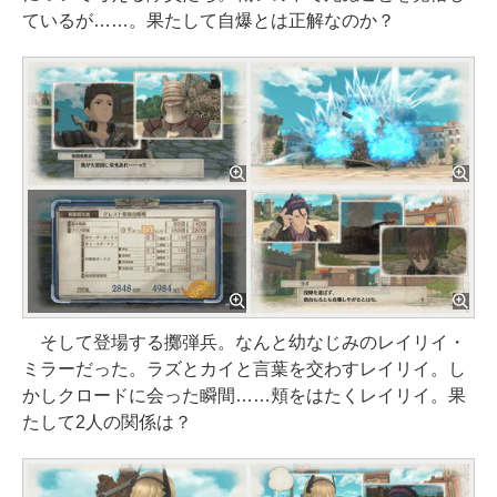
ているが……。果たして自爆とは正解なのか？
そして登場する擲弾兵。なんと幼なじみのレイリイ・
ミラーだった。ラズとカイと言葉を交わすレイリイ。し
かしクロードに会った瞬間……頬をはたくレイリイ。果
たして2人の関係は？