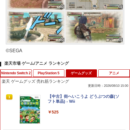
©SEGA
楽天市場 ゲーム/アニメ ランキング
Nintendo Switch 2
PlayStation 5
ゲームグッズ
アニメ
楽天 ゲームグッズ 売れ筋ランキング
更新日時：2026/08/10 15:00
●【中古】【Switch2】 信長の野望・新
【特典】MARVEL Tōkon: Fighting So
【中古】街へいこうよ どうぶつの森(ソ
1
1
1
生 with パワーアップキット Complete
uls(【早期購入封入特典】ロビーのアイ
フト単品) - Wii
Edition 【CERO A(全年齢対象)】
テムセット)
￥525
￥10,080
￥6,769