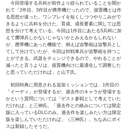
今回登場する兵科が前作より絞られていることを聞か
れて「2作目、3作目が携帯機だったので、据置機とは作
る思想が違った。ワンプレイを短くしつつやりこみがで
きるように兵科を分けた。育成、成長要素に関しては思
想を分けて考えている。今回は1作目にあたる5兵科に加
えて擲弾兵しかないじゃないかとみえるかもしれない
が、携帯機にあった機能で、例えば迫撃砲は迫撃兵とし
てして分けていたが、今回は対戦車兵が迫撃砲を持つこ
とができる。武器をチェンジできるので、やれることが
減ったと言うよりは、据置機向けに最適化して調整した
と思っていただければ」と山下氏。
初回特典に用意される追加ミッションでは、1作目の
「イーディ」が登場するが、過去作のキャラが登場する
かという質問については「ゲスト参戦として考えていた
だければ」と三神氏。「過去作との絡みについては限定
版に入っているDLCのみ。過去作を楽しみたい方は限定
版を楽しんでいただければ」（三神氏）。ちなみにボイ
スは新録したそうだ。