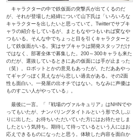
キャラクターの中で鉄仮面の突撃兵が出てくるのだ
が、それが登場した経緯について山下氏は「いろいろな
キャラクターを出したいと思っていて。Twitterでサブキ
ャラの紹介をしているが、まともなやつもいれば変なや
つもいる。そんな中でちょっと目を引くキャラクターと
して鉄仮面がいる。実はサブキャラは開発スタッフだけ
ではなく、部署全体で募集した。200～300キャラも来た
のだが、選抜しているときにあの仮面には手が止まった
（笑）。ロボットとかの意見もあったが。ただああやっ
てギャグっぽく見えながら悲しい過去がある。その2面
性も面白い。一発屋の出オチではない。ちなみに声優は
ものすごい人がやっている」。
最後に一言。「『戦場のヴァルキュリア』はNHNでや
ってもいたが、ナンバリングタイトルという形で久しぶ
りに出した。お待ちいただいていた方にはお待たせしま
したという気持ち。期待して待っているという人にはお
応えできるものになったと思う。体験した内容を面白か