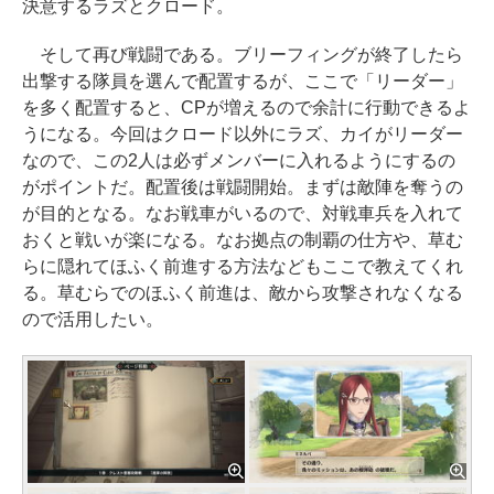
決意するラズとクロード。
そして再び戦闘である。ブリーフィングが終了したら
出撃する隊員を選んで配置するが、ここで「リーダー」
を多く配置すると、CPが増えるので余計に行動できるよ
うになる。今回はクロード以外にラズ、カイがリーダー
なので、この2人は必ずメンバーに入れるようにするの
がポイントだ。配置後は戦闘開始。まずは敵陣を奪うの
が目的となる。なお戦車がいるので、対戦車兵を入れて
おくと戦いが楽になる。なお拠点の制覇の仕方や、草む
らに隠れてほふく前進する方法などもここで教えてくれ
る。草むらでのほふく前進は、敵から攻撃されなくなる
ので活用したい。