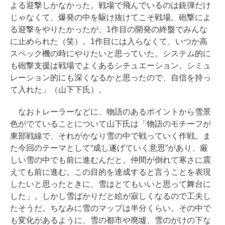
よる迎撃しかなかった。戦場で飛んでいるのは銃弾だけ
じゃなくて、爆発の中を駆け抜けてこそ戦場。砲撃によ
る迎撃をやりたかったが、1作目の開発の終盤でみんな
に止められた（笑）。1作目には入らなくて、いつか高
スペック機の時にやりたいと思っていた。システム的に
も砲撃支援は戦場でよくあるシチュエーション。シミュ
レーション的にも深くなるかと思ったので、自信を持っ
て入れた」（山下下氏）。
なおトレーラーなどに、物語のあるポイントから雪景
色がでていることについて山下氏は「物語のモチーフが
東部戦線で、それがかなり雪の中で戦っていく作戦。ま
た今回のテーマとして“成し遂げていく意思”があり、厳
しい雪の中でも前に進むんだと。仲間が倒れて寒さに震
えても前に進む。この目的を達成すると言うことを表現
したいと思ったときに、雪はとてもいいと思って舞台に
した」。しかし雪ばかりだと絵が寂しくなるので工夫し
たそうだ。ちなみに雪のマップは半分くらい。その中で
も変化があるように、雪の都市や廃墟、雪のがけの下な