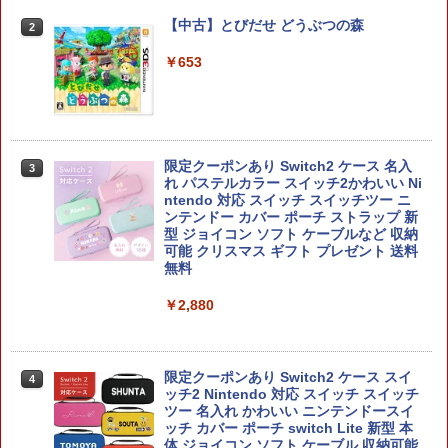
【中古】とびだせ どうぶつの森
【ダイヤ・プラチナ会員様限定！エント
【特典】トゥームレイダー：レガシー・
2
2
2
リーでポイント10倍！】【新品】任天堂
オブ・アトランティス(【早期購入同梱特
Nintendo Switch 2 Proコントローラー
典】コスチューム「ララ・クロフト・サ
￥653
BEE-A-FSSKA
バイバー(仮)」（ゲーム内コンテンツ）)
￥10,700
￥7,012
限定クーポンあり Switch2 ケース 名入
3
れ パステルカラー スイッチ2かわいい Ni
【顧客満足度98.3%】 Switch2 ケース
【特典】キャプテン翼2 WORLD FIGHT
3
3
ntendo 対応 スイッチ スイッチツー ニ
大容量 Switch2/Switch通常モデル/Swit
ERS PS5版(【早期購入封入特典】DLC
ンテンドー カバー ポーチ ストラップ 新
ch lite/Switch 有機ELモテルに対応 収納
+【前作購入者特典】ユニフォーム、ボ
型 ジョイコン ソフト ケーブルなど 収納
バッグ 防水 防塵 耐衝撃 持ち運び便利 ポ
ールカスタマイズ)
可能 クリスマス ギフト プレゼント 送料
ーチ スタンド/コントローラー/カード/ド
無料
ックなど収納可能 カバー 収納ボックス
￥7,199
￥2,880
￥2,880
カプコン 鬼武者 Way of the Sword【PS
4
5】 ELJM30821 [ELJM30821]
限定クーポンあり Switch2 ケース スイ
4
Joy-Con 2 充電グリップ
4
ッチ2 Nintendo 対応 スイッチ スイッチ
￥7,630
ツー 名入れ かわいい ニンテンドースイ
￥3,876
ッチ カバー ポーチ switch Lite 新型 本
体 ジョイコン ソフト ケーブル 収納可能