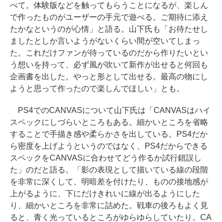
べて。体験版などを触ってもらうことになるが、楽しん
で作ったものがユーザーの手元で遊べる。ご期待に添え
たかなというのが心情」と語る。山下氏も「お待たせし
ましたとしか言いようがないくらい間が空いてしまっ
た。これだけファンが待っているのだから作りたいとい
う想いを持って、必ず風が吹いて新作が出せると何回も
企画書を出した。やっと形として出せる。最高の物にし
ようと思って作ったので楽しんでほしい」とも。
PS4でのCANVASについて山下氏は「CANVASはハイ
スペックにしづらいところもある。細かいところを省略
することで手描き感や柔らかさを出している。PS4だか
ら密度を上げようというのではなく、PS4だからできる
スペックをCANVASに合わせてどう作るか試行錯誤し
た」のだと語る。「影の表現として描いている線の段階
を非常に深くして、明暗差を付けたり、ものの接地感が
上がるように、下にだけきれいに線が出るようにした
り、細かいところを非常に詰めた。戦車の後ろもよく見
ると、青く光っているところがゆらゆらしていたり。CA