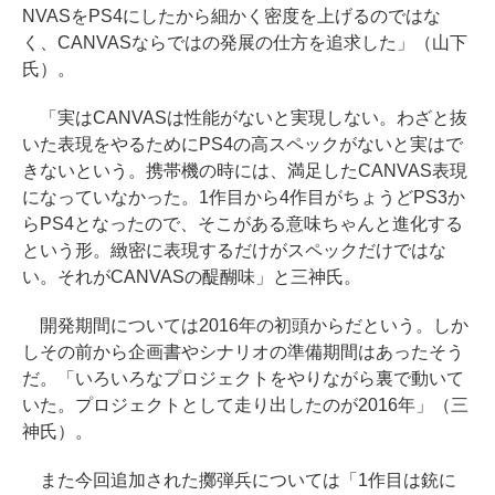
NVASをPS4にしたから細かく密度を上げるのではな
く、CANVASならではの発展の仕方を追求した」（山下
氏）。
「実はCANVASは性能がないと実現しない。わざと抜
いた表現をやるためにPS4の高スペックがないと実はで
きないという。携帯機の時には、満足したCANVAS表現
になっていなかった。1作目から4作目がちょうどPS3か
らPS4となったので、そこがある意味ちゃんと進化する
という形。緻密に表現するだけがスペックだけではな
い。それがCANVASの醍醐味」と三神氏。
開発期間については2016年の初頭からだという。しか
しその前から企画書やシナリオの準備期間はあったそう
だ。「いろいろなプロジェクトをやりながら裏で動いて
いた。プロジェクトとして走り出したのが2016年」（三
神氏）。
また今回追加された擲弾兵については「1作目は銃に