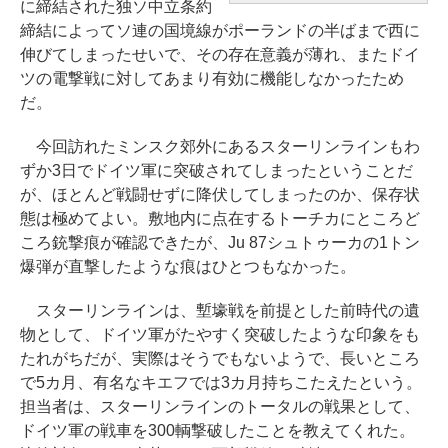
に締結された独ソ中立条約
締結によってソ連の国境線がポーランドの半ばまで西に
伸びてしまったせいで、その存在意義が薄れ、またドイ
ツの電撃戦に対してあまり有効に機能しなかったため
だ。
今回訪れたミンスク郊外にあるスターリンラインもわ
ずか3日でドイツ軍に突破されてしまったということだ
が、ほとんど戦闘せずに降伏してしまったのか、保存状
態は極めてよい。敷地内に点在するトーチカにところど
ころ銃撃痕が確認できたが、Ju 87シュトゥーカの1トン
爆弾が直撃したような痕はひとつもなかった。
スターリンラインは、塹壕戦を前提とした前時代の遺
物として、ドイツ軍がたやすく突破したような印象をも
たれがちだが、実際はそうでもないようで、長いところ
で5カ月、有名なキエフでは3カ月持ちこたえたという。
担当者は、スターリンラインのトータルの戦果として、
ドイツ軍の戦車を300輌撃破したことを教えてくれた。