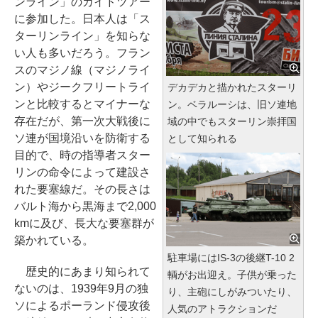
ンライン」のガイドツアー
に参加した。日本人は「ス
ターリンライン」を知らな
い人も多いだろう。フラン
スのマジノ線（マジノライ
ン）やジークフリートライ
デカデカと描かれたスターリ
ンと比較するとマイナーな
ン。ベラルーシは、旧ソ連地
存在だが、第一次大戦後に
域の中でもスターリン崇拝国
ソ連が国境沿いを防衛する
として知られる
目的で、時の指導者スター
リンの命令によって建設さ
れた要塞線だ。その長さは
バルト海から黒海まで2,000
kmに及び、長大な要塞群が
築かれている。
駐車場にはIS-3の後継T-10 2
歴史的にあまり知られて
輌がお出迎え。子供が乗った
ないのは、1939年9月の独
り、主砲にしがみついたり、
ソによるポーランド侵攻後
人気のアトラクションだ