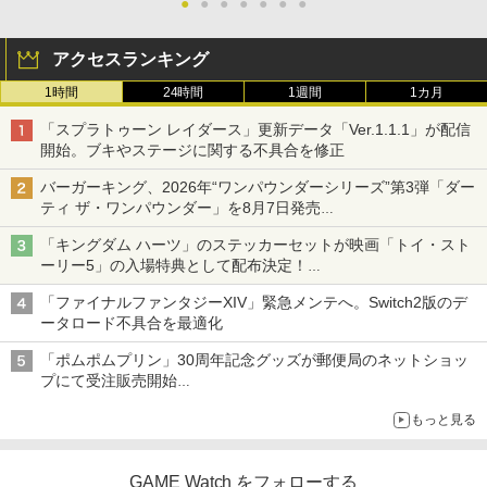
●
●
●
●
●
●
●
アクセスランキング
1時間
24時間
1週間
1カ月
「スプラトゥーン レイダース」更新データ「Ver.1.1.1」が配信
開始。ブキやステージに関する不具合を修正
バーガーキング、2026年“ワンパウンダーシリーズ”第3弾「ダー
ティ ザ・ワンパウンダー」を8月7日発売
「特製ガーリックマヨソース」を使用した超大型チーズバーガー
「キングダム ハーツ」のステッカーセットが映画「トイ・スト
ーリー5」の入場特典として配布決定！
本日8月7日より先着・数量限定で配布
「ファイナルファンタジーXIV」緊急メンテへ。Switch2版のデ
ータロード不具合を最適化
「ポムポムプリン」30周年記念グッズが郵便局のネットショッ
プにて受注販売開始
「おもちもちもちクッション」など今年だけの限定商品が登場
もっと見る
GAME Watch をフォローする