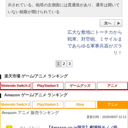
示されている。砲塔の左側面には貫通痕があり、通常は開いて
いない銃眼が開けられている
次へ
広大な敷地にトーチカから
戦車、対空砲、ミサイルま
であらゆる軍事兵器がズラ
リ！
1
2
3
楽天市場 ゲーム/アニメ ランキング
Nintendo Switch 2
PlayStation 5
ゲームグッズ
アニメ
Amazon ゲーム/アニメ ランキング
Nintendo Switch 2
PlayStation 5
Xbox
アニメ
任天堂 【Switch2】スーパーマリオブラ
PS5 縦置きスタンド PlayStation5 / PS5
【中古】マリオパーティDS
【お買い物マラソン！ポイント5倍★8/1
1
1
1
1
Amazon アニメ 販売ランキング
ザーズ ワンダー Nintendo Switch 2 Edi
Slim / PS5 Pro 用 縦置き スタンド 円形
1 01：59まで】 0174 中古BD＃ 魔法少
更新日時：2026/08/07 12:12
tion ＋ みんなでリンリンパーク [NXS-P
安定感UP ブラック ブルー シルバー グ
女まどか☆マギカ ポータブル スペシャ
￥251
-AQMXB NSW2 ス-パ-マリオブラザ-ズ
レー ゲームアクセサリー ◇ALW-P5216
ル映像収録 Blu-rayDisc
スプラトゥーン レイダース|オンライン
PlayStation 5 デジタル・エディション
【純正品】Xbox ワイヤレス コントロー
【Amazon.co.jp限定】劇場版モノノ怪