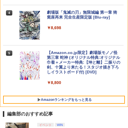
￥9,000
￥10,737
￥8,000
NewスーパーマリオブラザーズWii ノコ
劇場版「鬼滅の刃」無限城編 第一章 猗
5
4
【レビュー評価上昇中】 新型 PS5 Slim /
4
ノコエアホッケー
窩座再来 完全生産限定版 [Blu-ray]
PS5 Pro 冷却ファン PS5スリム用 冷却
劇場版「鬼滅の刃」無限城編 第一章 猗
5
ファン 自動温度検出 3段階風速調整 LED
【純正品】Xbox ワイヤレス コントロー
窩座再来(完全生産限定版)【Blu-ray】 [
ニンテンドープリペイド番号 5000円|オ
5
5
￥1,254
￥8,698
ライト USB付き 低騒音 急速冷却 放熱
【純正品】DualSense ワイヤレスコン
ラー (カーボンブラック)
吾峠呼世晴 ]
ンラインコード版
5
ELDEN RING Tarnished Edition Swit
5
プレステ5スリム用 ディスク/デジタル版
トローラー(CFI-ZCT2J)
ch2版
対応 PS5 周辺機器 PS5 Pro 新型PS5
￥8,020
￥8,690
￥5,000
￥10,737
￥8,298
￥2,580
【Amazon.co.jp限定】劇場版モノノ怪
5
第三章 蛇神 (オリジナル特典:オリジナル
巾着＋メーカー特典:【坤と離】二振りの
剣、十翼より来たる！スタジオ描き下ろ
【送料無料】【PS5/PS5 Slim/PS5 Pro対
5
しイラストボード付) [DVD]
応】PS5 Slim 横置きスタンド 放熱改善
転倒防止 地震対策 傷付き防止 新型PS5
￥8,800
スタンド PS5/PS5 スリム 通常版とデジ
タル版両対応 PS5周辺機器
￥3,576
Amazonランキングをもっと見る
編集部のおすすめ記事
イベント
WIN