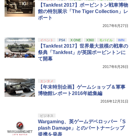
【Tankfest 2017】ボービントン戦車博物
館の特別展示「The Tiger Collection」レ
ポート
2017年6月27日
イベント
PS4
X ONE
X360
モバイル
WIN
【Tankfest 2017】世界最大規模の戦車の
祭典「Tankfest」が英国ボービントンに
て開幕
2017年6月26日
エンタメ
【年末特別企画】ゲームショップ＆軍事
博物館レポート2016年総集編
2016年12月31日
ビジネス
Wargaming、英ゲームデベロッパー「S
plash Damage」とのパートナーシップ
提携を発表