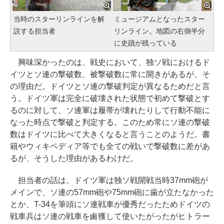
当時のスターリンラインを解
ミュージアムとなったスター
説する担当者
リンライン。地図の右側半分
に史蹟が残っている
興味深かったのは、戦史において、独ソ戦におけるド
イツとソ連の撃破数、被撃破数に常に開きがあるが、そ
の理由だ。ドイツとソ連の撃破判定が異なるためだと言
う。ドイツ軍は完全に破壊された状態で初めて撃破とす
るのに対して、ソ連軍は履帯が壊れたりして行動不能に
なった時点で撃破と判定する。このため常にソ連の撃破
数はドイツに比べて大きくなると言うことのようだ。書
籍やウィキペディア等でも全ての戦いで撃破数に差があ
るが、そうした理由があるわけだ。
担当者の話は、ドイツ軍は独ソ戦開戦当時37mm砲が
メインで、ソ連の57mm砲や75mm砲に歯が立たなかった
とか、T-34を筆頭にソ連戦車が優秀だったためドイツの
戦車兵はソ連の戦車を鹵獲して使いたがったがヒトラー