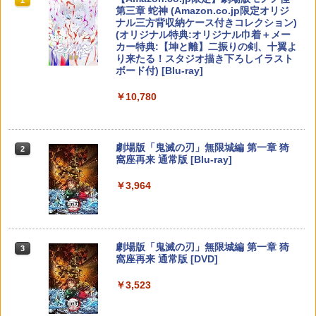
ワンダ- ミンナデリンリンパ-ク]
【メール便】 | プレーステーション プレ
1
1
1
1
コード版
日本語専用 Console Language: Japan
ラー + USB-C® ケーブル
第三章 蛇神 (Amazon.co.jp限定オリジ
イステーション プレステ プレステ5 プレ
￥550
ese only (CFI-2200B01)
ナル三方背収納ケース付きコレクション)
イステーション5 スタンド 収納
￥7,570
(オリジナル特典:オリジナル巾着＋メー
￥5,832
￥8,300
【中古】ガンダムアサルトサヴァイブ P
カー特典:【坤と離】二振りの剣、十翼よ
2
￥55,000
￥1,380
SP the Best
り来たる！スタジオ描き下ろしイラスト
真奈美&ナミ スプライト【Blu-ray】 [ 有
2
ボード付) [Blu-ray]
コナミデジタルエンタテインメント 【S
村しのぶ ]
2
￥406
Xbox プリペイドカード 5,000円 デジタ
witch】パワフルプロ野球2026-2027 [H
2
￥10,780
スプラトゥーン レイダース -Switch2
Beast of Reincarnation -PS5 【特典】
ルコード 【旧 Xbox ギフトカード】 [オ
2
AC-P-BQPYA NSW パワフルプロヤキュ
PS5（CFI-2000）用 ホコリキャッチャ
2
￥4,400
2
プロダクトコード 封入
ンラインコード]
ウ 2026-2027]
ーII（ブラック） ANS-PSV031BK GA45
￥6,455
73201420831 アンサー【ゲーム周辺機
【中古】【PS4】ファークライ5
3
器】【PS5-CFI-2XXXシリーズ専用（通
￥7,286
￥5,000
￥7,620
劇場版「鬼滅の刃」無限城編 第一章 猗
常版/デジタル・エディション）】
2
窩座再来 通常版 [Blu-ray]
￥843
機動戦士ガンダム 閃光のハサウェイ(4K
3
￥1,600
ULTRA HD Blu-ray)【4K ULTRA HD】 [
￥3,964
小野賢章 ]
【純正品】Xbox ワイヤレス コントロー
空の軌跡 the 2nd Nintendo Switch 2 E
3
3
Nintendo Switch 2(日本語・国内専用)
【純正品】ディスクドライブ(CFI-ZDD1
3
ラー (ロボット ホワイト)
3
dition 通常版 【Switch2】 NXS-P-BTW
J) PlayStation 5
MC
￥5,601
￥55,871
【8/4-11 当店P5倍!&マラソン!】PS5 縦
￥7,681
3
【セット商品】Minecraft ぷっくりっ
4
￥11,849
置き スタンド 転倒防止 地震対策 傷付き
￥7,696
たいシール クリーパー＆エンダーマン
劇場版「鬼滅の刃」無限城編 第一章 猗
3
防止 放熱改善 簡単取り付け Ps5 Slim/P
+ Minecraft ぷっくりったいシール モ
窩座再来 通常版 [DVD]
s5 Pro/Ps5 対応 プレイステーション5 P
舞台「忍たま乱太郎」～みんなニコニ
4
チーフ
layStation 5
コ、はい、どうぞ!の段～【Blu-ray】 [
【純正品】Xbox 充電式バッテリー + US
4
￥3,523
【純正品】DualSense ワイヤレスコン
早川維織 ]
B-C ケーブル
ニンテンドープリペイド番号 9000円|オ
4
【新品】Switch2 ゲームソフト ゼルダの
4
4
￥1,210
￥1,698
トローラー ミッドナイト ブラック(CFI-
ンラインコード版
伝説 ブレス オブ ザ ワイルド Nintendo
ZCT2J01)
Switch 2 Edition
￥8,580
￥2,618