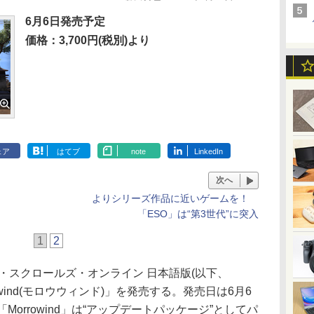
6月6日発売予定
価格：3,700円(税別)より
ェア
はてブ
note
LinkedIn
次へ
よりシリーズ作品に近いゲームを！
「ESO」は“第3世代”に突入
1
2
ー・スクロールズ・オンライン 日本語版(以下、
owind(モロウウィンド)」を発売する。発売日は6月6
「Morrowind」は“アップデートパッケージ”としてパ