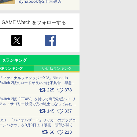
dynabookを2千台導入
GAME Watch をフォローする
Xランキング
RPランキング
いいねランキング
「ファイナルファンタジーXIV」Nintendo
Switch 2版のロードが長いのは不具合 早急に
アップデートできるよう対応中
225
378
pic.x.com/s9S3nRCAGa
Switch 2版「FFXIV」を持って鳥取砂丘へ！ リ
アル・サゴリー砂漠で光の戦士になってみた
pic.x.com/qyOfL2uv1n
145
337
USJ、「バイオハザード」リッカーのポップコ
ーンバケツ」を9月9日より販売 頭部が開く仕
組み。味は恐怖を堪のう「味噌フレーバー」
66
213
pic.x.com/81MuXGahVM