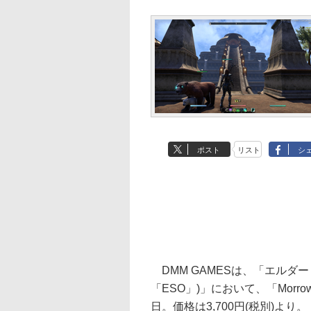
ポスト
リスト
シ
DMM GAMESは、「エルダ
「ESO」)」において、「Morr
日。価格は3,700円(税別)より。