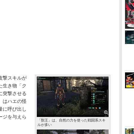
攻撃スキルが
た生き物「ク
に突撃させる
」はハエの怪
量に呼び出し
ージを与えら
「獣王」は、自然の力を使った戦闘系スキ
ルが多い