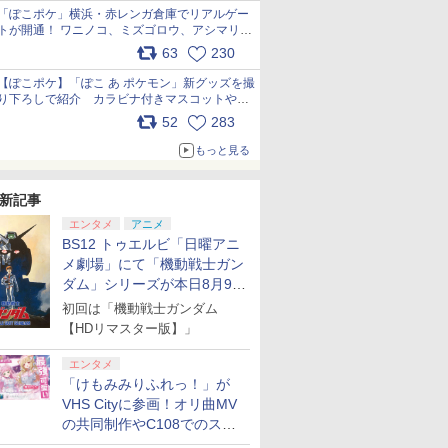
「ぽこポケ」横浜・赤レンガ倉庫でリアルゲー
トが開通！ ワニノコ、ミズゴロウ、アシマリ登
場シーンをレポート pic.x.com/LDgEByVl6D
63
230
【ぽこポケ】「ぽこ あ ポケモン」新グッズを撮
り下ろしで紹介 カラビナ付きマスコットやス
クエアポーチが仲間入り
52
283
pic.x.com/XmVAgBxaW5
もっと見る
新記事
エンタメ
アニメ
BS12 トゥエルビ「日曜アニ
メ劇場」にて「機動戦士ガン
ダム」シリーズが本日8月9日
から8週連続で放送
初回は「機動戦士ガンダム
【HDリマスター版】」
エンタメ
「けもみみりふれっ！」が
VHS Cityに参画！オリ曲MV
の共同制作やC108でのスペ
シャルコラボ広告を掲出