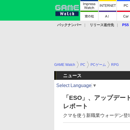
バックナンバー
リリース送付先
PS5
モバイル
eスポーツ
クラウド
PS
GAME Watch
PC
PCゲーム
RPG
ニュース
Select Language
▼
「ESO」、アップデート
レポート
クマを使う新職業ウォーデン登場！ E