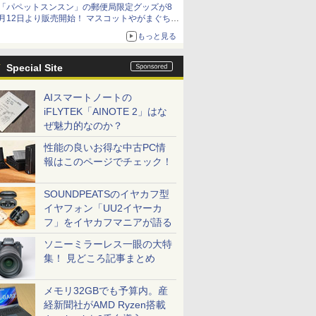
「パペットスンスン」の郵便局限定グッズが8
月12日より販売開始！ マスコットやがまぐち、
レターセットなどが登場
もっと見る
Special Site
AIスマートノートの
iFLYTEK「AINOTE 2」はな
ぜ魅力的なのか？
性能の良いお得な中古PC情
報はこのページでチェック！
SOUNDPEATSのイヤカフ型
イヤフォン「UU2イヤーカ
フ」をイヤカフマニアが語る
ソニーミラーレス一眼の大特
集！ 見どころ記事まとめ
メモリ32GBでも予算内。産
経新聞社がAMD Ryzen搭載