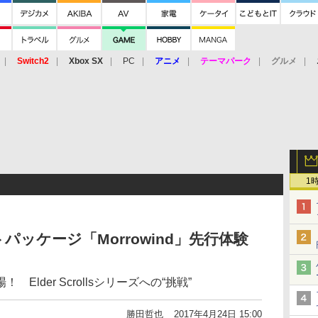
Switch2
Xbox SX
PC
アニメ
テーマパーク
グルメ
 Vita
3DS
アーケード
VR
1
パッケージ「Morrowind」先行体験
lder Scrollsシリーズへの“挑戦”
勝田哲也
2017年4月24日 15:00