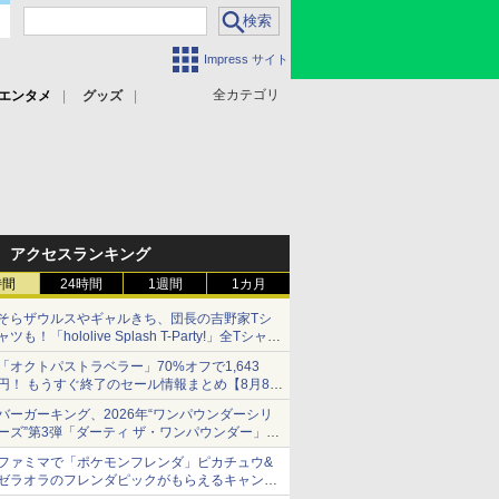
Impress サイト
全カテゴリ
エンタメ
グッズ
アクセスランキング
時間
24時間
1週間
1カ月
そらザウルスやギャルきち、団長の吉野家Tシ
ャツも！「hololive Splash T-Party!」全Tシャツ
ラインナップ公開＆オンライン販売開始
「オクトパストラベラー」70%オフで1,643
円！ もうすぐ終了のセール情報まとめ【8月8日
更新】
バーガーキング、2026年“ワンパウンダーシリ
ニンテンドーeショップでは「大神 絶景版」が
ーズ”第3弾「ダーティ ザ・ワンパウンダー」を
67%オフで990円
8月7日発売
ファミマで「ポケモンフレンダ」ピカチュウ&
「特製ガーリックマヨソース」を使用した超大
ゼラオラのフレンダピックがもらえるキャンペ
型チーズバーガー
ーン開催！