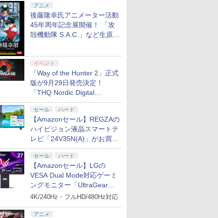
アニメ
後藤隆幸氏アニメーター活動
45年周年記念展開催！ 「攻
殻機動隊 S.A.C.」など生原
画、総作画監督修正が展示
イベント
「Way of the Hunter 2」正式
版が9月29日発売決定！
「THQ Nordic Digital
Showcase 2026」まとめ
セール
ハード
【Amazonセール】REGZAの
ハイビジョン液晶スマートテ
レビ「24V35N(A)」がお買い
得！
セール
ハード
【Amazonセール】LGの
VESA Dual Mode対応ゲーミ
ングモニター「UltraGear
27G850A-B」がお買い得！
4K/240Hz・フルHD/480Hz対応
アニメ