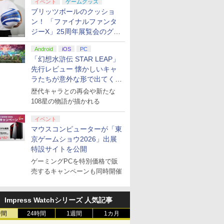
イベント
ゲームグッズ
ブリッツボールのクッショ
ン！ 「ファイナルファンタ
ジーX」25周年展覧会のグッ
ズ情報が公開
Android
iOS
PC
「幻想水滸伝 STAR LEAP」
先行レビュー 懐かしいキャ
ラたちが意外な形で出てくる
シリーズ完全新作！
歴代キャラとの再会や新たな
108星の物語が描かれる
イベント
マウスコンピューターが「東
京ゲームショウ2026」出展
特設サイトを公開
ゲーミングPCを特別価格で販
売するキャンペーンも同時開催
Impress Watchシリーズ 人気記事
時間
24時間
1週間
1カ月