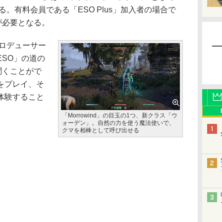
。有料会員である「ESO Plus」加入者の場合で
入が必要となる。
プロデューサー
SO」の道の
を聞くことがで
をプレイ、そ
体験すること
「Morrowind」の目玉の1つ、新クラス「ウ
ォーデン」。自然の力を使う魔法使いで、
クマを相棒として呼び出せる