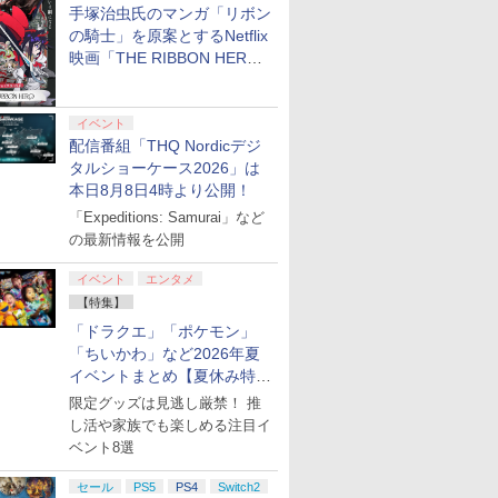
手塚治虫氏のマンガ「リボン
の騎士」を原案とするNetflix
映画「THE RIBBON HERO
リボンヒーロー」本日配信開
始
イベント
配信番組「THQ Nordicデジ
タルショーケース2026」は
本日8月8日4時より公開！
「Expeditions: Samurai」など
の最新情報を公開
イベント
エンタメ
【特集】
「ドラクエ」「ポケモン」
「ちいかわ」など2026年夏
イベントまとめ【夏休み特
集】
限定グッズは見逃し厳禁！ 推
し活や家族でも楽しめる注目イ
ベント8選
セール
PS5
PS4
Switch2