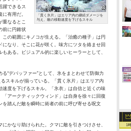
活躍できるス
復に有用だ。
「貫く氷片」はエリア内の継続ダメージを
与え、敵の移動速度を下げるスキル
が重なるとこ
の前に円錐状
、この範囲にキノコが生える。「治癒の種子」は円
ドになり、そこに花が咲く。味方にツタを絡ませ回
ルもある。ビジュアル的に楽しいヒーラーとして、
る“デバッファー”として、氷をまとわせて防御力
戦えるスキルが揃っている。「貫く氷片」はエリア内
動速度を下げるスキル。「氷衣」は自信と近くの味
。「アークティックウィンド」は自身を徐々に回復
ンを踏んだ敵を瞬時に術者の前に呼び寄せる呪文
にかなり助けられた。クマに敵を引きつけさせ、
1