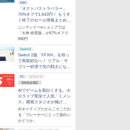
WIN
「オクトパストラベラー」
70%オフで1,643円！ もうす
ぐ終了のセール情報まとめ
【8月8日更新】
ニンテンドーeショップでは
「大神 絶景版」が67%オフで
990円
Switch2
Switch 2版「FFXIV」を持っ
て鳥取砂丘へ！ リアル・サ
ゴリー砂漠で光の戦士になっ
てみた
PC
イベント
【特別企画】
AIでゲームを面白くする。ホ
ロライブ実況で人気「ミメシ
ス」開発スタジオが掲げ
る“AI活用の信念”とは？【講
AIネイティブだからこそこだわ
演レポート】
る「プレーヤーにとって面白い
かどうか」