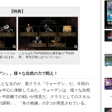
【特典】
プグレードコレ
こちらは3,700円(税別)の通常版の“予約特
盛り込まれ
典”。発売日後にはついていない
デン」。様々な自然の力で戦え！
な目玉となるのが、新クラス「ウォーデン」だ。今回の
を中心に体験してみた。ウォーデンは、様々な自然
～中距離での戦いが得意だ。クラスとしてのスキル
の調和」、「冬の抱擁」の3つが用意されている。