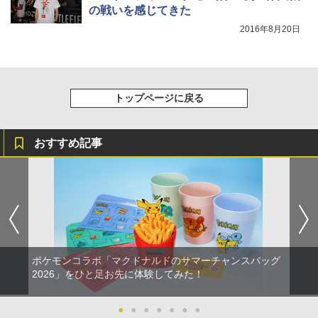
の戦いを感じてきた
2016年8月20日
トップページに戻る
おすすめ記事
ポケモンコラボ「マクドナルドのサマーチャンスバッグ
2026」をひと足お先に体験してみた！
●
●
●
●
●
●
●