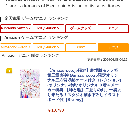
1 are trademarks of Electronic Arts Inc. or its subsidiaries.
楽天市場 ゲーム/アニメ ランキング
Nintendo Switch 2
PlayStation 5
ゲームグッズ
アニメ
Amazon ゲーム/アニメ ランキング
Nintendo Switch 2
PlayStation 5
Xbox
アニメ
※メール便発送※ 【新品】Nintendo S
グランツーリスモ7 PS5版
【中古】ソウルキャリバーII
アースノーマット コードレス 60日 本体
1
1
1
1
Amazon アニメ 販売ランキング
witch 2 真・三國無双 ORIGINS ［Switc
蚊除け 屋内 屋外 蚊 対策 駆除 蚊取り 無
更新日時：2026/08/08 00:12
h2版］
香料 送料無料
￥3,779
￥747
スプラトゥーン レイダース|オンライン
PlayStation 5 デジタル・エディション
【純正品】Xbox ワイヤレス コントロー
【Amazon.co.jp限定】劇場版モノノ怪
1
1
1
1
￥8,679
￥1,006
コード版
日本語専用 Console Language: Japan
ラー + USB-C® ケーブル
第三章 蛇神 (Amazon.co.jp限定オリジ
ese only (CFI-2200B01)
ナル三方背収納ケース付きコレクション)
(オリジナル特典:オリジナル巾着＋メー
￥5,832
￥8,300
カー特典:【坤と離】二振りの剣、十翼よ
￥55,000
Castlevania: Belmont's Curse Midnig
【中古】モンスターハンターダブルクロ
任天堂 マリオカート ワールド【Switch
【中古】借りぐらしのアリエッティ [レ
2
2
2
2
り来たる！スタジオ描き下ろしイラスト
ht Edition 【PS5】 VH015-J1
ス (【初回封入特典】『モンスターハン
2】 BEEPAAAAA [BEEPAAAAA]
ンタル落ち] [Blu-ray] [ブルーレイ]
ボード付) [Blu-ray]
ターダブルクロス』オリジナル「テー
マ」(2種)のダウンロード番号 同梱)
【純正品】Xbox ワイヤレス コントロー
￥4,207
2
￥8,960
￥1,640
￥10,780
スプラトゥーン レイダース -Switch2
Beast of Reincarnation -PS5 【特典】
ラー (ロボット ホワイト)
2
2
プロダクトコード 封入
￥924
￥6,449
￥7,681
￥7,286