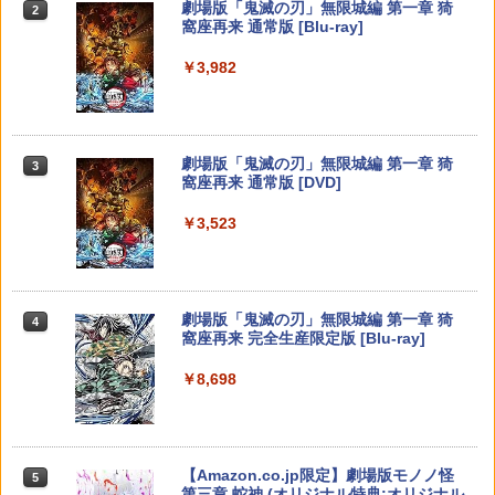
劇場版「鬼滅の刃」無限城編 第一章 猗
2
PS5冷却ファン PS5用 遠心式クーリング
任天堂 ファイアーエムブレム 万紫千紅
【中古】【未使用品】プレデター：バッ
3
3
3
窩座再来 通常版 [Blu-ray]
ファン 3風速調節 急速冷却 PlayStation
【Switch 2】 BEEPAACSA [BEEPAACS
【全品ポイント10倍！要エントリー】
ドランド [純正ブルーレイ＋純正ケース]
3
5 USBクーラー 装着簡単 排熱 熱対策 US
A]
【期間限定セール】ファミリーコンピュ
【純正品】Xbox ワイヤレス コントロー
3
￥3,982
Bポート 挿入起動 省スペース 耐久性 Pla
ータ ファミリーコンピュータ ゲームソ
ラー (カーボンブラック)
￥2,980
Nintendo Switch 2(日本語・国内専用)
yStation 5 Ultra HD Digital対応
【純正品】ディスクドライブ(CFI-ZDD1
3
フト ディグダグ2【中古】
3
￥8,970
J) PlayStation 5
￥8,020
￥55,871
￥4,599
￥1,660
￥11,849
劇場版「鬼滅の刃」無限城編 第一章 猗
3
【楽天ブックス限定先着特典】「超かぐ
スーパーボンバーマン コレクション Nin
4
4
窩座再来 通常版 [DVD]
や姫！」通常版【Blu-ray】(アクリルコ
tendo Switch 2 Edition 日本限定版
【純正品】Xbox 充電式バッテリー + US
4
PS5 ダストカバー PS5用 ケース PS5本
ースター) [ 夏吉ゆうこ ]
ProCase 【楽天1位】Switch 2 2025発
B-C ケーブル
4
4
￥3,523
体用埃カバー PS5周辺機器 透明 アクリ
【純正品】DualSense ワイヤレスコン
売 専用 ソフト TPU 半透明保護ケース 傷
ニンテンドープリペイド番号 9000円|オ
4
￥9,801
4
ルケース プレイステーション5 縦置用 ホ
トローラー ミッドナイト ブラック(CFI-
防止 衝撃吸収 保護カバー 人間工学に基
￥6,800
ンラインコード版
￥2,618
コリ防止 防塵 冷却 保護カバー 専用 ほこ
ZCT2J01)
づいたグリップデザイン 耐衝撃
り防止カバーps5 カバー ps5 対応
￥9,000
￥10,737
￥1,799
Joy-Con 2 (L) ブルー/(R) ライトイエロ
5
劇場版「鬼滅の刃」無限城編 第一章 猗
4
￥4,880
ヒプノシスマイク -Division Rap Battle-
ー
5
窩座再来 完全生産限定版 [Blu-ray]
11th LIVE ≪Final D.R.B≫Buster Bro
【国内正規品】Thrustmaster スラスト
5
s!!! ＆ Bad Ass Temple【Blu-ray】 [
マスター TH8S シフター - PC、PS4、P
ニンテンドープリペイド番号 5000円|オ
￥9,980
5
￥8,698
(V.A.) ]
【純正品】DualSense ワイヤレスコン
S5、PS5 Pro、Xbox One、Xbox Serie
Switch2 ケース 即納 パステルカラー か
ンラインコード版
5
5
DEATH STRANDING 2: ON THE BEAC
トローラー(CFI-ZCT2J)
s X|S 対応の高精度 H パターン シフター
わいい Nintendo スイッチ2 対応 スイッ
5
H
チ スイッチツー ニンテンドー カバー ポ
￥7,109
￥5,000
ーチ ストラップ 新型 ジョイコン ソフト
￥10,737
￥14,141
ケーブル 収納可能 クリスマス ギフト プ
￥4,889
【Amazon.co.jp限定】劇場版モノノ怪
5
レゼント 送料無料
第三章 蛇神 (オリジナル特典:オリジナル