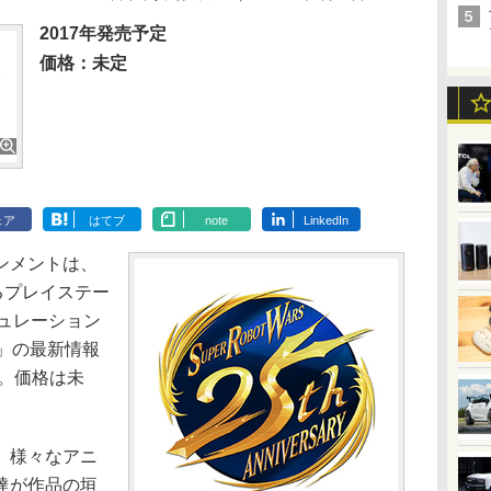
2017年発売予定
価格：未定
ェア
はてブ
note
LinkedIn
ンメントは、
るプレイステー
用シミュレーション
V」の最新情報
年。価格は未
、様々なアニ
達が作品の垣