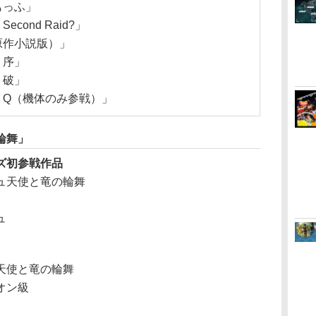
もっふ」
cond Raid?」
原作小説版）」
：序」
：破」
：Q（機体のみ参戦）」
輪舞」
ズ初参戦作品
ュ天使と竜の輪舞
ュ
天使と竜の輪舞
オン級