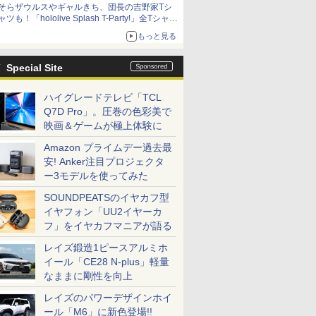
そらザウルスやギャルきち、団長の吉野家Tシ
ャツも！「hololive Splash T-Party!」全Tシャツ
ラインナップ公開＆オンライン販売開始
もっと見る
Special Site
ハイグレードテレビ「TCL
Q7D Pro」。圧巻の色彩美で
映画＆ゲームが極上体験に
Amazon プライムデー過去最
安! Anker注目プロジェクタ
ー3モデルを使ってみた
SOUNDPEATSのイヤカフ型
イヤフォン「UU2イヤーカ
フ」をイヤカフマニアが語る
レイズ鍛造1ピースアルミホ
イール「CE28 N-plus」軽量
なままに剛性を向上
レイズのパワーデザインホイ
ール「M6」に新色登場!!