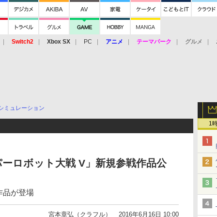
Switch2
Xbox SX
PC
アニメ
テーマパーク
グルメ
 Vita
3DS
アーケード
VR
シミュレーション
1
ーロボット大戦 V」新規参戦作品公
作品が登場
宮本章弘（クラフル）
2016年6月16日 10:00