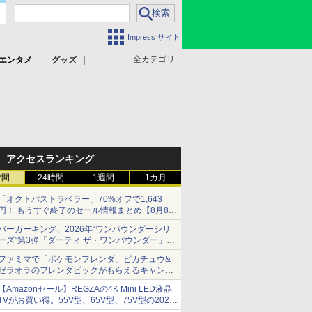
Impress サイト
全カテゴリ
エンタメ
グッズ
アクセスランキング
時間
24時間
1週間
1カ月
「オクトパストラベラー」70%オフで1,643
円！ もうすぐ終了のセール情報まとめ【8月8日
更新】
バーガーキング、2026年“ワンパウンダーシリ
ニンテンドーeショップでは「大神 絶景版」が
ーズ”第3弾「ダーティ ザ・ワンパウンダー」を
67%オフで990円
8月7日発売
ファミマで「ポケモンフレンダ」ピカチュウ&
「特製ガーリックマヨソース」を使用した超大
ゼラオラのフレンダピックがもらえるキャンペ
型チーズバーガー
ーン開催！
【Amazonセール】REGZAの4K Mini LED液晶
TVがお買い得。55V型、65V型、75V型の2026
年モデルがラインナップ