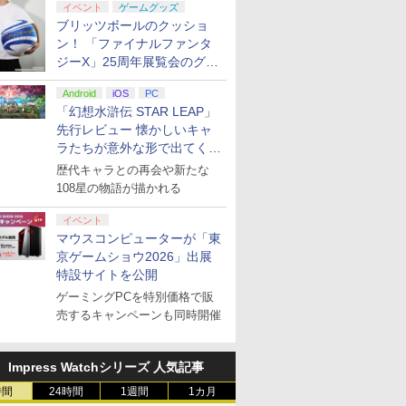
イベント
ゲームグッズ
ブリッツボールのクッショ
ン！ 「ファイナルファンタ
ジーX」25周年展覧会のグッ
ズ情報が公開
Android
iOS
PC
「幻想水滸伝 STAR LEAP」
先行レビュー 懐かしいキャ
ラたちが意外な形で出てくる
シリーズ完全新作！
歴代キャラとの再会や新たな
108星の物語が描かれる
イベント
マウスコンピューターが「東
京ゲームショウ2026」出展
特設サイトを公開
ゲーミングPCを特別価格で販
売するキャンペーンも同時開催
Impress Watchシリーズ 人気記事
時間
24時間
1週間
1カ月