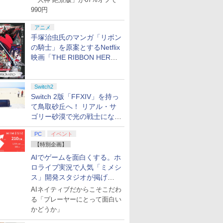
990円
アニメ
手塚治虫氏のマンガ「リボン
の騎士」を原案とするNetflix
映画「THE RIBBON HERO
リボンヒーロー」本日配信開
始
Switch2
Switch 2版「FFXIV」を持っ
て鳥取砂丘へ！ リアル・サ
ゴリー砂漠で光の戦士になっ
てみた
PC
イベント
【特別企画】
AIでゲームを面白くする。ホ
ロライブ実況で人気「ミメシ
ス」開発スタジオが掲げ
る“AI活用の信念”とは？【講
AIネイティブだからこそこだわ
演レポート】
る「プレーヤーにとって面白い
かどうか」