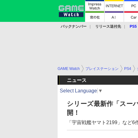
バックナンバー
リリース送付先
PS5
モバイル
eスポーツ
クラウド
PS
GAME Watch
プレイステーション
PS4
ニュース
Select Language
▼
シリーズ最新作「スーパ
開！
「宇宙戦艦ヤマト2199」など6