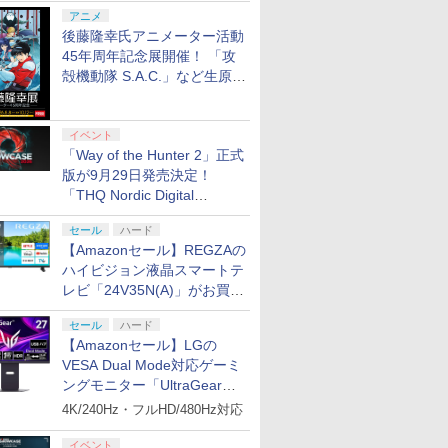
シャルコラボ広告を掲出
アニメ
後藤隆幸氏アニメーター活動
45年周年記念展開催！ 「攻
殻機動隊 S.A.C.」など生原
画、総作画監督修正が展示
イベント
「Way of the Hunter 2」正式
版が9月29日発売決定！
「THQ Nordic Digital
Showcase 2026」まとめ
セール
ハード
【Amazonセール】REGZAの
ハイビジョン液晶スマートテ
レビ「24V35N(A)」がお買い
得！
セール
ハード
【Amazonセール】LGの
VESA Dual Mode対応ゲーミ
ングモニター「UltraGear
27G850A-B」がお買い得！
4K/240Hz・フルHD/480Hz対応
イベント