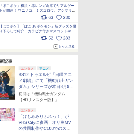
「ぽこポケ」横浜・赤レンガ倉庫でリアルゲー
トが開通！ ワニノコ、ミズゴロウ、アシマリ登
場シーンをレポート pic.x.com/LDgEByVl6D
63
230
【ぽこポケ】「ぽこ あ ポケモン」新グッズを撮
り下ろしで紹介 カラビナ付きマスコットやス
クエアポーチが仲間入り
52
283
pic.x.com/XmVAgBxaW5
もっと見る
新記事
エンタメ
アニメ
BS12 トゥエルビ「日曜アニ
メ劇場」にて「機動戦士ガン
ダム」シリーズが本日8月9日
から8週連続で放送
初回は「機動戦士ガンダム
【HDリマスター版】」
エンタメ
「けもみみりふれっ！」が
VHS Cityに参画！オリ曲MV
の共同制作やC108でのスペ