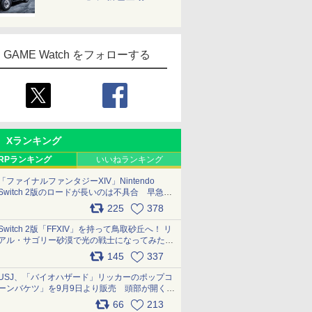
GAME Watch をフォローする
Xランキング
RPランキング
いいねランキング
「ファイナルファンタジーXIV」Nintendo
Switch 2版のロードが長いのは不具合 早急に
アップデートできるよう対応中
225
378
pic.x.com/s9S3nRCAGa
Switch 2版「FFXIV」を持って鳥取砂丘へ！ リ
アル・サゴリー砂漠で光の戦士になってみた
pic.x.com/qyOfL2uv1n
145
337
USJ、「バイオハザード」リッカーのポップコ
ーンバケツ」を9月9日より販売 頭部が開く仕
組み。味は恐怖を堪のう「味噌フレーバー」
66
213
pic.x.com/81MuXGahVM