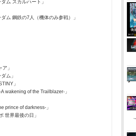
ダム スカルハート」
ダム 鋼鉄の7人（機体のみ参戦）」
ャア」
ンダム」
TINY」
ning of the Trailblazer-」
nce of darkness-」
ボ 世界最後の日」