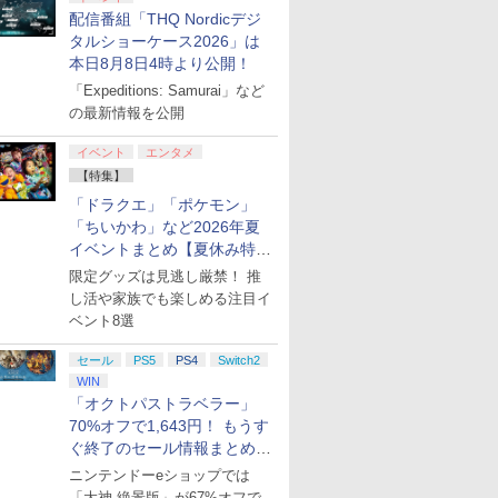
配信番組「THQ Nordicデジ
タルショーケース2026」は
本日8月8日4時より公開！
「Expeditions: Samurai」など
の最新情報を公開
イベント
エンタメ
【特集】
「ドラクエ」「ポケモン」
「ちいかわ」など2026年夏
イベントまとめ【夏休み特
集】
限定グッズは見逃し厳禁！ 推
し活や家族でも楽しめる注目イ
ベント8選
セール
PS5
PS4
Switch2
WIN
「オクトパストラベラー」
70%オフで1,643円！ もうす
ぐ終了のセール情報まとめ
【8月8日更新】
ニンテンドーeショップでは
「大神 絶景版」が67%オフで