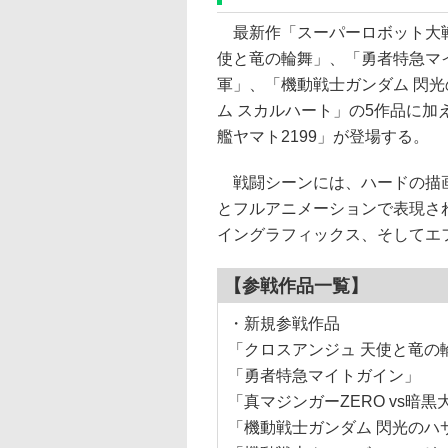
最新作「スーパーロボット大戦
使と竜の輪舞」、「勇者特急マイ
軍」、「機動戦士ガンダム 閃
ム スカルハート」の5作品に
艦ヤマト2199」が登場する。
戦闘シーンには、ハードの描画
とフルアニメーションで表現さ
イングラフィックス、そしてエ
【参戦作品一覧】
・新規参戦作品
「クロスアンジュ 天使と竜の
「勇者特急マイトガイン」
「真マジンガーZERO vs暗
「機動戦士ガンダム 閃光のハ