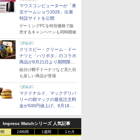
マウスコンピューターが「東
京ゲームショウ2026」出展
特設サイトを公開
ゲーミングPCを特別価格で販
売するキャンペーンも同時開催
グルメ
クリスピー・クリーム・ドー
ナツと「ハリポタ」のコラボ
商品が8月21日より期間限定
で発売
組分け帽子ドーナツなど見た目
も楽しい商品が登場
グルメ
マクドナルド、マックデリバ
リーの朝マックの最低注文料
金が500円値上げ。8月18日
より1,500円から受付
Impress Watchシリーズ 人気記事
時間
24時間
1週間
1カ月