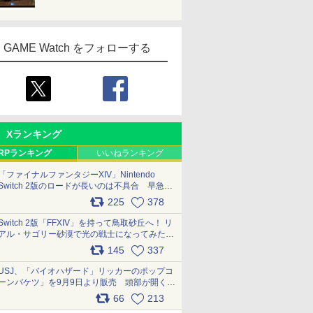
GAME Watch をフォローする
Xランキング
RPランキング
いいねランキング
「ファイナルファンタジーXIV」Nintendo
Switch 2版のロードが長いのは不具合 早急に
アップデートできるよう対応中
225
378
pic.x.com/s9S3nRCAGa
Switch 2版「FFXIV」を持って鳥取砂丘へ！ リ
アル・サゴリー砂漠で光の戦士になってみた
pic.x.com/qyOfL2uv1n
145
337
USJ、「バイオハザード」リッカーのポップコ
ーンバケツ」を9月9日より販売 頭部が開く仕
組み。味は恐怖を堪のう「味噌フレーバー」
66
213
pic.x.com/81MuXGahVM