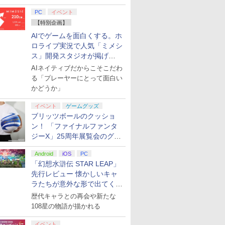
てみた
PC
イベント
【特別企画】
AIでゲームを面白くする。ホ
ロライブ実況で人気「ミメシ
ス」開発スタジオが掲げ
る“AI活用の信念”とは？【講
AIネイティブだからこそこだわ
演レポート】
る「プレーヤーにとって面白い
かどうか」
イベント
ゲームグッズ
ブリッツボールのクッショ
ン！ 「ファイナルファンタ
ジーX」25周年展覧会のグッ
ズ情報が公開
Android
iOS
PC
「幻想水滸伝 STAR LEAP」
先行レビュー 懐かしいキャ
ラたちが意外な形で出てくる
シリーズ完全新作！
歴代キャラとの再会や新たな
108星の物語が描かれる
イベント