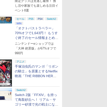
限定グッズは見逃し厳禁！ 推
し活や家族でも楽しめる注目イ
ベント8選
セール
PS5
PS4
Switch2
WIN
「オクトパストラベラー」
70%オフで1,643円！ もうす
ぐ終了のセール情報まとめ
【8月8日更新】
ニンテンドーeショップでは
「大神 絶景版」が67%オフで
990円
アニメ
手塚治虫氏のマンガ「リボン
の騎士」を原案とするNetflix
映画「THE RIBBON HERO
リボンヒーロー」本日配信開
始
Switch2
Switch 2版「FFXIV」を持っ
て鳥取砂丘へ！ リアル・サ
ゴリー砂漠で光の戦士になっ