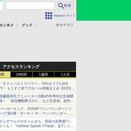
Impress サイト
全カテゴリ
エンタメ
グッズ
アクセスランキング
時間
24時間
1週間
1カ月
「オクトパストラベラー」70%オフで1,643
円！ もうすぐ終了のセール情報まとめ【8月8日
更新】
後藤隆幸氏アニメーター活動45年周年記念展開
ニンテンドーeショップでは「大神 絶景版」が
催！ 「攻殻機動隊 S.A.C.」など生原画、総作画
67%オフで990円
監督修正が展示
バーガーキング、2026年“ワンパウンダーシリ
ーズ”第3弾「ダーティ ザ・ワンパウンダー」を
8月7日発売
そらザウルスやギャルきち、団長の吉野家Tシ
「特製ガーリックマヨソース」を使用した超大
ャツも！「hololive Splash T-Party!」全Tシャツ
型チーズバーガー
ラインナップ公開＆オンライン販売開始