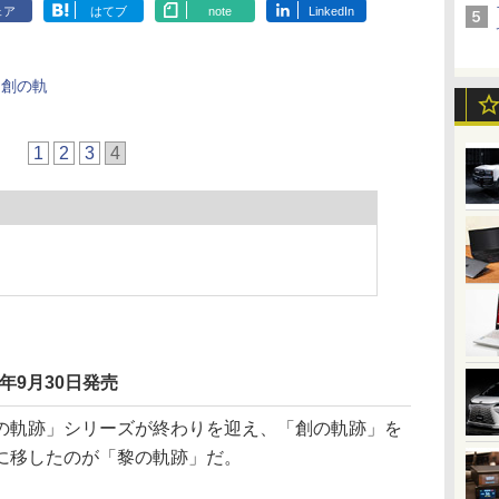
ェア
はてブ
note
LinkedIn
 創の軌
1
2
3
4
年9月30日発売
軌跡」シリーズが終わりを迎え、「創の軌跡」を
に移したのが「黎の軌跡」だ。