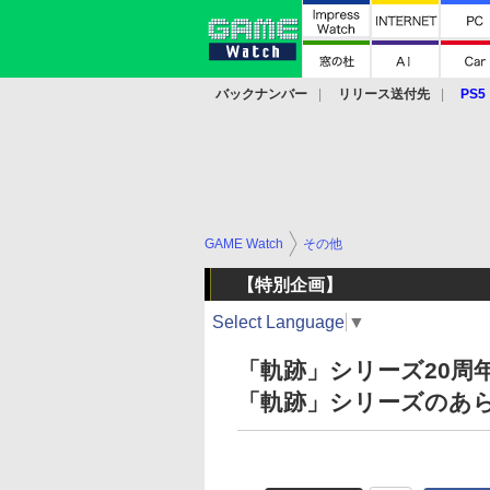
バックナンバー
リリース送付先
PS5
モバイル
eスポーツ
クラウド
PS
GAME Watch
その他
【特別企画】
Select Language
▼
「軌跡」シリーズ20周
「軌跡」シリーズのあ