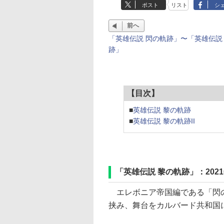
ポスト
リスト
シ
前へ
「英雄伝説 閃の軌跡」〜「英雄伝説
跡」
【目次】
■
英雄伝説 黎の軌跡
■
英雄伝説 黎の軌跡II
「英雄伝説 黎の軌跡」：2021
エレボニア帝国編である「閃の
挟み、舞台をカルバード共和国