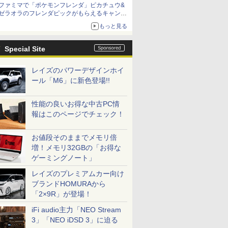
ファミマで「ポケモンフレンダ」ピカチュウ&
ゼラオラのフレンダピックがもらえるキャンペ
ーン開催！
もっと見る
Special Site
レイズのパワーデザインホイ
ール「M6」に新色登場!!
性能の良いお得な中古PC情
報はこのページでチェック！
お値段そのままでメモリ倍
増！メモリ32GBの「お得な
ゲーミングノート」
レイズのプレミアムカー向け
ブランドHOMURAから
「2×9R」が登場！
iFi audio主力「NEO Stream
3」「NEO iDSD 3」に迫る