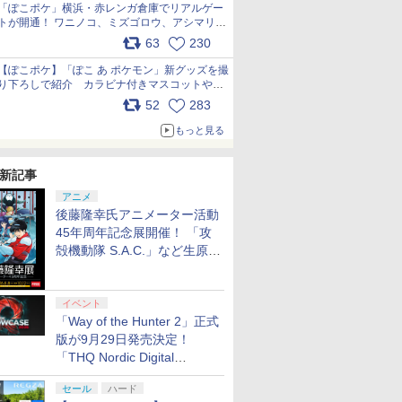
「ぽこポケ」横浜・赤レンガ倉庫でリアルゲー
トが開通！ ワニノコ、ミズゴロウ、アシマリ登
場シーンをレポート pic.x.com/LDgEByVl6D
63
230
【ぽこポケ】「ぽこ あ ポケモン」新グッズを撮
り下ろしで紹介 カラビナ付きマスコットやス
クエアポーチが仲間入り
52
283
pic.x.com/XmVAgBxaW5
もっと見る
新記事
アニメ
後藤隆幸氏アニメーター活動
45年周年記念展開催！ 「攻
殻機動隊 S.A.C.」など生原
画、総作画監督修正が展示
イベント
「Way of the Hunter 2」正式
版が9月29日発売決定！
「THQ Nordic Digital
Showcase 2026」まとめ
セール
ハード