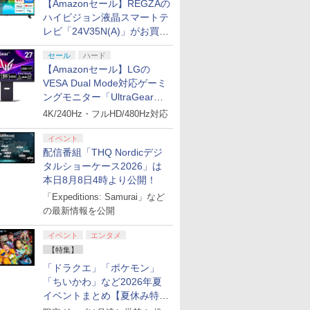
【Amazonセール】REGZAの
ハイビジョン液晶スマートテ
レビ「24V35N(A)」がお買い
得！
セール
ハード
【Amazonセール】LGの
VESA Dual Mode対応ゲーミ
ングモニター「UltraGear
27G850A-B」がお買い得！
4K/240Hz・フルHD/480Hz対応
イベント
配信番組「THQ Nordicデジ
タルショーケース2026」は
本日8月8日4時より公開！
「Expeditions: Samurai」など
の最新情報を公開
イベント
エンタメ
【特集】
「ドラクエ」「ポケモン」
「ちいかわ」など2026年夏
イベントまとめ【夏休み特
集】