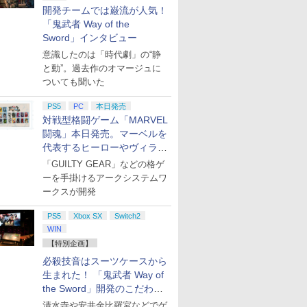
開発チームでは巌流が人気！
「鬼武者 Way of the
Sword」インタビュー
意識したのは「時代劇」の“静
と動”。過去作のオマージュに
ついても聞いた
PS5
PC
本日発売
対戦型格闘ゲーム「MARVEL
闘魂」本日発売。マーベルを
代表するヒーローやヴィラン
たちが登場
「GUILTY GEAR」などの格ゲ
ーを手掛けるアークシステムワ
ークスが開発
PS5
Xbox SX
Switch2
WIN
【特別企画】
必殺技音はスーツケースから
生まれた！ 「鬼武者 Way of
the Sword」開発のこだわり
を目撃！
清水寺や安井金比羅宮などでゲ