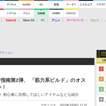
Switch2
Xbox SX
PC
アニメ
テーマパーク
グルメ
 Vita
3DS
アーケード
VR
アクション
1
初心者指南第2弾、 「筋力系ビルド」のオス
い！
！ 初心者に活用してほしいアイテムなども紹介
アサミリナ
2022年3月8日 11:51