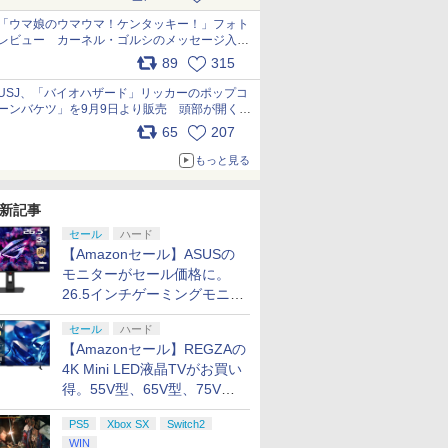
pic.x.com/s9S3nRCAGa
「ウマ娘のウマウマ！ケンタッキー！」フォト
レビュー カーネル・ゴルシのメッセージ入り
パッケージや描き下ろしトレカなどが登場
89
315
pic.x.com/PjnkR9vkXl
USJ、「バイオハザード」リッカーのポップコ
ーンバケツ」を9月9日より販売 頭部が開く仕
組み。味は恐怖を堪のう「味噌フレーバー」
65
207
pic.x.com/81MuXGahVM
もっと見る
新記事
セール
ハード
【Amazonセール】ASUSの
モニターがセール価格に。
26.5インチゲーミングモニタ
ー「ROG Strix OLED
セール
ハード
XG27ACDMS」限定モデルも
【Amazonセール】REGZAの
お買い得
4K Mini LED液晶TVがお買い
得。55V型、65V型、75V型
の2026年モデルがラインナ
PS5
Xbox SX
Switch2
ップ
WIN