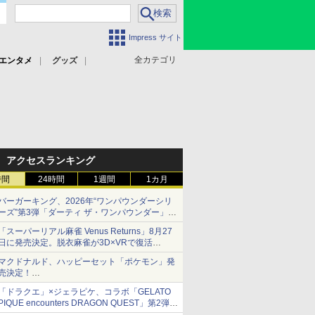
Impress サイト
全カテゴリ
エンタメ
グッズ
アクセスランキング
時間
24時間
1週間
1カ月
バーガーキング、2026年“ワンパウンダーシリ
ーズ”第3弾「ダーティ ザ・ワンパウンダー」を
8月7日発売
「スーパーリアル麻雀 Venus Returns」8月27
「特製ガーリックマヨソース」を使用した超大
日に発売決定。脱衣麻雀が3D×VRで復活
型チーズバーガー
発売から2週間は20%オフになるセールが実施
マクドナルド、ハッピーセット「ポケモン」発
売決定！
ポケモン30周年記念で30匹が大集合
「ドラクエ」×ジェラピケ、コラボ「GELATO
PIQUE encounters DRAGON QUEST」第2弾が
本日発売