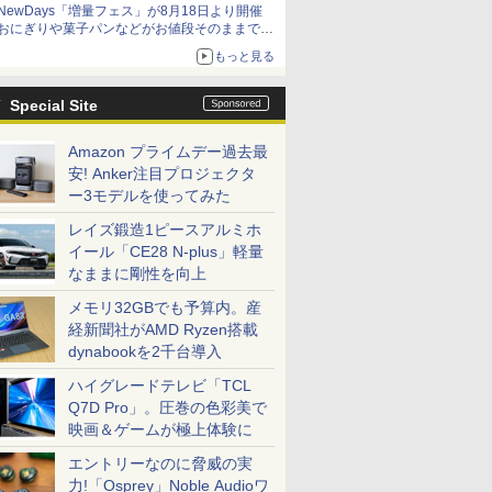
NewDays「増量フェス」が8月18日より開催
アイスカップに入ったスライムやわたぼう、ベ
おにぎりや菓子パンなどがお値段そのままで最
ビーサタンなどがオリジナルアートで登場
大50%増量！
もっと見る
Special Site
Amazon プライムデー過去最
安! Anker注目プロジェクタ
ー3モデルを使ってみた
レイズ鍛造1ピースアルミホ
イール「CE28 N-plus」軽量
なままに剛性を向上
メモリ32GBでも予算内。産
経新聞社がAMD Ryzen搭載
dynabookを2千台導入
ハイグレードテレビ「TCL
Q7D Pro」。圧巻の色彩美で
映画＆ゲームが極上体験に
エントリーなのに脅威の実
力!「Osprey」Noble Audioワ