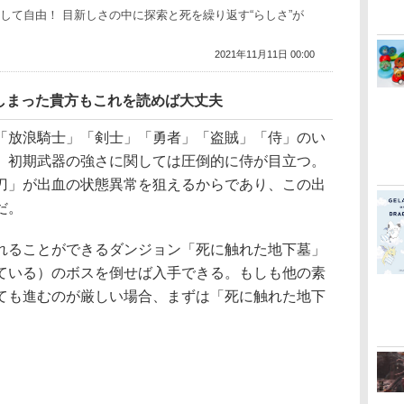
そして自由！ 目新しさの中に探索と死を繰り返す“らしさ”が
2021年11月11日 00:00
しまった貴方もこれを読めば大丈夫
放浪騎士」「剣士」「勇者」「盗賊」「侍」のい
、初期武器の強さに関しては圧倒的に侍が目立つ。
刀」が出血の状態異常を狙えるからであり、この出
だ。
ることができるダンジョン「死に触れた地下墓」
ている）のボスを倒せば入手できる。もしも他の素
ても進むのが厳しい場合、まずは「死に触れた地下
。