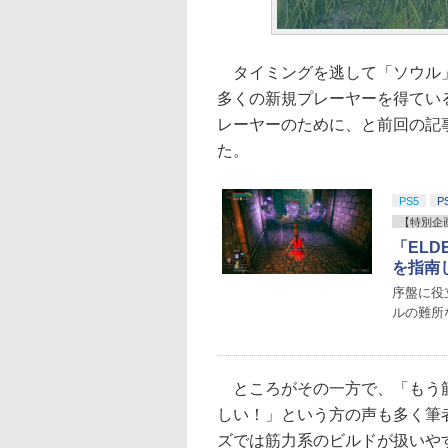
タイミングを逃して「ソウル」
多くの新規プレーヤーを得ている
レーヤーのために、と前回の記
た。
PS5
P
【特別企
「ELD
を指南
序盤に役
ルの難所
ところがその一方で、「もう筋
しい！」という方の声も多く筆
ズでは筋力系のビルドが扱いや