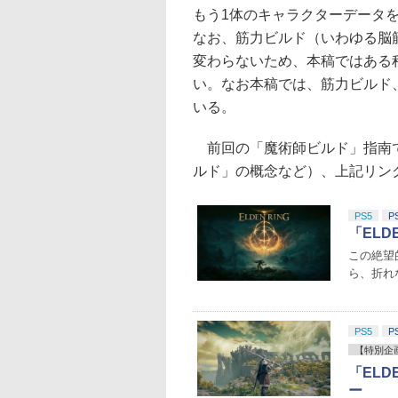
もう1体のキャラクターデータ
なお、筋力ビルド（いわゆる脳
変わらないため、本稿ではある
い。なお本稿では、筋力ビルド
いる。
前回の「魔術師ビルド」指南で
ルド」の概念など）、上記リン
PS5
P
「ELD
この絶望
ら、折れ
PS5
P
【特別企
「ELD
ー