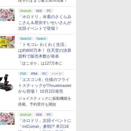
段そのままで最大50%増量！
Android
iOS
PC
「ホロドリ」水着のさくらみ
こさん＆星街すいせいさんが
次回イベントで登場！
Switch2
Switch
「トモコレ わくわく生活」
は約800万本！ 任天堂の決算
資料で販売本数が発表
「ぽこポケ」は127万本に
PS5
PS4
PC
ハード
「エスコン8」仕様のフライ
トスティックがThrustmaster
から登場！ 10月2日発売
ジョイスティックに振動機能を
搭載。予約受付も開始
Android
iOS
PC
「ホロドリ」次回イベントに
「miComet」参戦!? 本日18