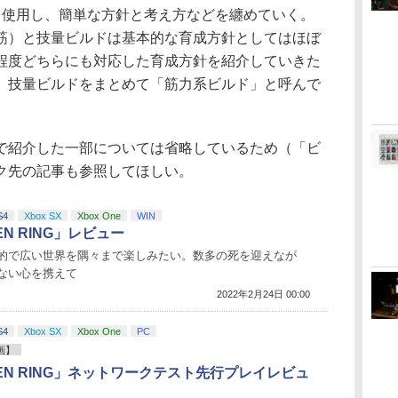
を使用し、簡単な方針と考え方などを纏めていく。
筋）と技量ビルドは基本的な育成方針としてはほぼ
程度どちらにも対応した育成方針を紹介していきた
、技量ビルドをまとめて「筋力系ビルド」と呼んで
紹介した一部については省略しているため（「ビ
ク先の記事も参照してほしい。
S4
Xbox SX
Xbox One
WIN
EN RING」レビュー
的で広い世界を隅々まで楽しみたい。数多の死を迎えなが
ない心を携えて
2022年2月24日 00:00
S4
Xbox SX
Xbox One
PC
画】
EN RING」ネットワークテスト先行プレイレビュ