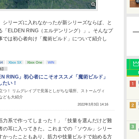
シリーズに入れなかったが新シリーズならば、と
「ELDEN RING（エルデンリング）」。そんなプ
事では初心者向け「魔術ビルド」について紹介し
S4
Xbox SX
Xbox One
WIN
画】
EN RING」初心者にこそオススメ「魔術ビルド」
したい！
立つ！ リムグレイブで見落としがちな場所、ストームヴィ
なども大紹介
2022年3月3日 14:16
力系で作ってしまった！」「技量を選んだけど難
者の耳に入ってきた。これまでの「ソウル」シリー
すかったこともあり、筋力や技量ビルドで始める方