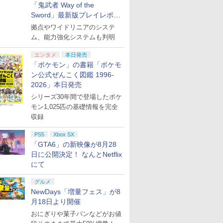
「鬼武者 Way of the
Sword」最新版プレイレポー
ト
拠点やワイドリニアのシステ
ム、能力強化システムも判明
エンタメ
本日発売
「ポケモン」の書籍「ポケモ
ン公式ぜんこく図鑑 1996-
2026」本日発売
シリーズ30年間で登場したポケ
モン1,025匹の基礎情報を完全
収録
PS5
Xbox SX
「GTA6」の新映像が8月28
日に公開決定！ なんとNetflix
にて
グルメ
NewDays「増量フェス」が8
月18日より開催
おにぎりや菓子パンなどがお値