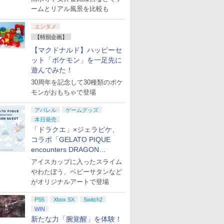
ームとリアル風景を比較も
エンタメ
【特別企画】
【マクドナルド】ハッピーセ
ット「ポケモン」を一足先に
遊んでみた！
30周年を記念して30種類のポケ
モンがおもちゃで登場
アパレル
ゲームグッズ
本日発売
「ドラクエ」×ジェラピケ、
コラボ「GELATO PIQUE
encounters DRAGON
QUEST」第2弾が本日発売
アイスカップに入ったスライム
やわたぼう、ベビーサタンなど
がオリジナルアートで登場
PS5
Xbox SX
Switch2
WIN
新たな力「腕覚醒」を体験！