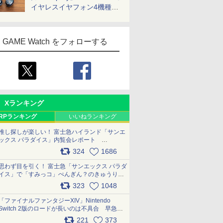
イヤレスイヤフォン4機種を
一気に聴く
GAME Watch をフォローする
Xランキング
RPランキング
いいねランキング
推し探しが楽しい！ 富士急ハイランド「サンエ
ックス パラダイス」内覧会レポート
pic.x.com/p718c0QB0k
324
1686
思わず目を引く！ 富士急「サンエックス パラダ
イス」で「すみっコ」ぺんぎん？のきゅうりド
ッグを食べてみた イラストそのままのメニュ
323
1048
ー化に挑戦。これが意外にもおいしい
pic.x.com/Kgl04hZaeg
「ファイナルファンタジーXIV」Nintendo
Switch 2版のロードが長いのは不具合 早急に
アップデートできるよう対応中
221
373