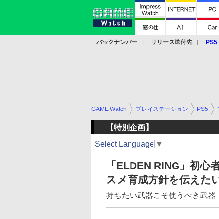
バックナンバー
リリース送付先
PS5
モバイル
eスポーツ
クラウド
PS
GAME Watch
プレイステーション
PS5
【特別企画】
Select Language
▼
「ELDEN RING」
スメ育成方針を伝えた
持ちたい武器こそ使うべき武器