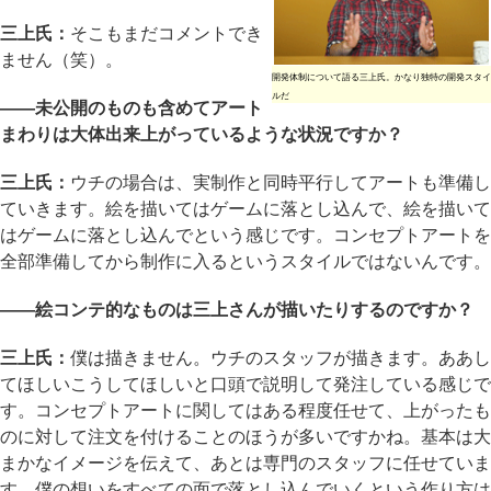
三上氏：
そこもまだコメントでき
ません（笑）。
開発体制について語る三上氏。かなり独特の開発スタイ
ルだ
――未公開のものも含めてアート
まわりは大体出来上がっているような状況ですか？
三上氏：
ウチの場合は、実制作と同時平行してアートも準備し
ていきます。絵を描いてはゲームに落とし込んで、絵を描いて
はゲームに落とし込んでという感じです。コンセプトアートを
全部準備してから制作に入るというスタイルではないんです。
――絵コンテ的なものは三上さんが描いたりするのですか？
三上氏：
僕は描きません。ウチのスタッフが描きます。ああし
てほしいこうしてほしいと口頭で説明して発注している感じで
す。コンセプトアートに関してはある程度任せて、上がったも
のに対して注文を付けることのほうが多いですかね。基本は大
まかなイメージを伝えて、あとは専門のスタッフに任せていま
す。僕の想いをすべての面で落とし込んでいくという作り方は