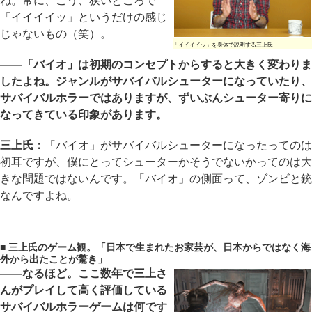
ね。常に、こう、狭いところで
「イイイイッ」というだけの感じ
じゃないもの（笑）。
「イイイイッ」を身体で説明する三上氏
――「バイオ」は初期のコンセプトからすると大きく変わりま
したよね。ジャンルがサバイバルシューターになっていたり、
サバイバルホラーではありますが、ずいぶんシューター寄りに
なってきている印象があります。
三上氏：
「バイオ」がサバイバルシューターになったってのは
初耳ですが、僕にとってシューターかそうでないかってのは大
きな問題ではないんです。「バイオ」の側面って、ゾンビと銃
なんですよね。
■ 三上氏のゲーム観。「日本で生まれたお家芸が、日本からではなく海
外から出たことが驚き」
――なるほど。ここ数年で三上さ
んがプレイして高く評価している
サバイバルホラーゲームは何です