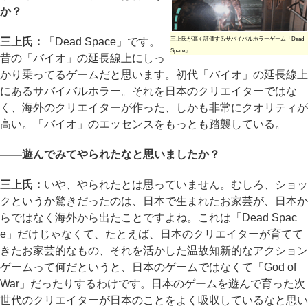
か？
三上氏：
「Dead Space」です。
三上氏が高く評価するサバイバルホラーゲーム「Dead
Space」
昔の「バイオ」の延長線上にしっ
かり乗ってるゲームだと思います。初代「バイオ」の延長線上
にあるサバイバルホラー。それを日本のクリエイターではな
く、海外のクリエイターが作った、しかも非常にクオリティが
高い。「バイオ」のエッセンスをもっとも踏襲している。
――遊んでみてやられたなと思いましたか？
三上氏：
いや、やられたとは思っていません。むしろ、ショッ
クというか驚きだったのは、日本で生まれたお家芸が、日本か
らではなく海外から出たことですよね。これは「Dead Spac
e」だけじゃなくて、たとえば、日本のクリエイターが育てて
きたお家芸的なもの、それを活かした温故知新的なアクション
ゲームって何だというと、日本のゲームではなくて「God of
War」だったりするわけです。日本のゲームを遊んで育った次
世代のクリエイターが日本のことをよく吸収しているなと思い