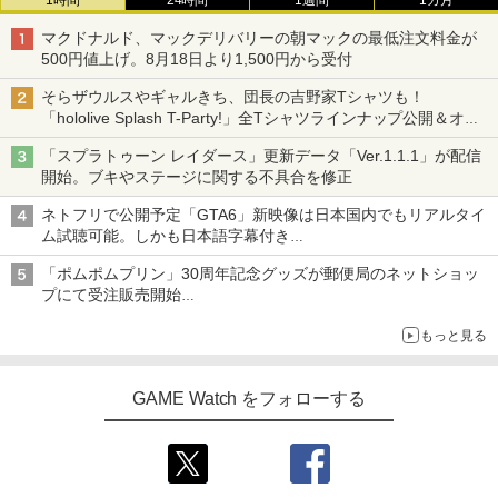
1時間
24時間
1週間
1カ月
￥900
【送料無料】劇場版「鬼滅の刃」無限城
3
劇場版「鬼滅の刃」無限城編 第一章 猗
3
ト -Switch
編 第一章 猗窩座再来(通常版)【Blu-ra
【特典】ドラゴンクエストI＆II Switch
窩座再来 通常版 [DVD]
3
マクドナルド、マックデリバリーの朝マックの最低注文料金が
y】/アニメーション[Blu-ray]【返品種別
2版(40周年スライムアクリルチャーム)
￥3,228
500円値上げ。8月18日より1,500円から受付
A】
￥3,523
REANIMAL（リアニマル） PS5版
￥6,986
3
そらザウルスやギャルきち、団長の吉野家Tシャツも！
￥4,400
「hololive Splash T-Party!」全Tシャツラインナップ公開＆オン
￥3,076
ライン販売開始
任天堂 『とびだせ どうぶつの森 amiibo
「スプラトゥーン レイダース」更新データ「Ver.1.1.1」が配信
4
劇場版「鬼滅の刃」無限城編 第一章 猗
【SALE・大幅値下げ・新品・未開封
4
4
+』amiiboカード【サンリオキャラクタ
開始。ブキやステージに関する不具合を修正
鬼滅の宴 -遊郭編ー【完全生産限定版】
窩座再来 完全生産限定版 [Blu-ray]
品】ホグワーツ・レガシー Switch 2
4
ーズコラボ】 [NVL-E-ME2B アミーボカ
【Blu-ray】 [ 花江夏樹 ]
【ポスト投函】※セール品のため、返品
ード サンリオコラボ]
ネトフリで公開予定「GTA6」新映像は日本国内でもリアルタイ
及び製品保証の対象外となります。
￥8,698
ム試聴可能。しかも日本語字幕付き
【PS4】メタファー：リファンタジオ - P
￥6,160
4
￥330
Netflixから公式回答あり
S4 4984995907550
￥7,000
「ポムポムプリン」30周年記念グッズが郵便局のネットショッ
プにて受注販売開始
￥3,300
「おもちもちもちクッション」など今年だけの限定商品が登場
【Amazon.co.jp限定】劇場版モノノ怪
【通常版 Blu-ray/DVD】【場面写クリア
5
5
Switch2 ケース レザーケース スイッチ2
もっと見る
5
第三章 蛇神 (オリジナル特典:オリジナル
カード3枚セット（竈門炭治郎、冨岡義
任天堂 【Switch2】ゼルダの伝説 ブレス
5
Nintendo 対応 スイッチ スイッチツー
巾着＋メーカー特典:【坤と離】二振りの
勇、猗窩座）】 劇場版「鬼滅の刃」無限
オブ ザ ワイルド Nintendo Switch 2 Ed
シンプル ミニマル PUレザー 革 カバー
剣、十翼より来たる！スタジオ描き下ろ
城編 第一章 猗窩座再来
ition [NXS-P-AAAAH NSW2 ゼルダノデ
ポーチ ストラップ付属 オシャレ ソフト
GAME Watch をフォローする
しイラストボード付) [DVD]
【PS5】UNDER NIGHT IN-BIRTH II Sy
ンセツ ブレス オブ ザ ワイルド]
5
収納 ガジェットケース クリスマス ギフ
s:Celes Limited Box【同梱物】DLC
￥7,450
ト プレゼント 送料無料
『UNI2シーズンパス』 & 特装BOX & Art
￥8,800
￥7,710
Book & Soundtrack & アナウンスキャ
￥3,480
ラクター 24キャラクターセットDLC - P
S5 4510772240048