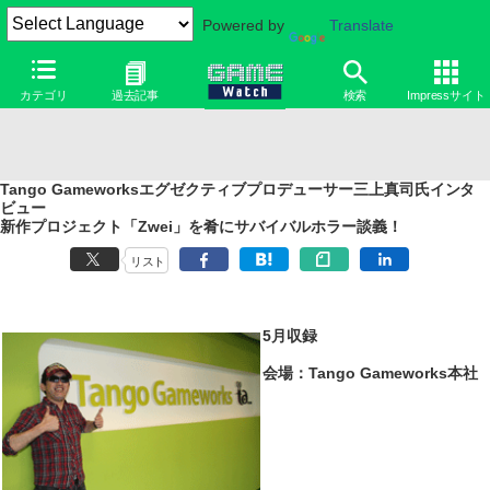
Powered by
Translate
カテゴリ
過去記事
検索
Impressサイト
Tango Gameworksエグゼクティブプロデューサー三上真司氏インタ
ビュー
新作プロジェクト「Zwei」を肴にサバイバルホラー談義！
リスト
5月収録
会場：Tango Gameworks本社