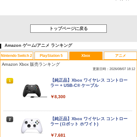
トップページに戻る
Amazon ゲーム/アニメ ランキング
Nintendo Switch 2
PlayStation 5
Xbox
アニメ
Amazon Xbox 販売ランキング
更新日時：2026/08/07 18:12
スプラトゥーン レイダース|オンライン
PlayStation 5 デジタル・エディション
【純正品】Xbox ワイヤレス コントロー
1
1
1
コード版
日本語専用 Console Language: Japan
ラー + USB-C® ケーブル
ese only (CFI-2200B01)
￥5,832
￥8,300
￥55,000
【純正品】Xbox ワイヤレス コントロー
2
スプラトゥーン レイダース -Switch2
Beast of Reincarnation -PS5 【特典】
ラー (ロボット ホワイト)
2
2
プロダクトコード 封入
￥6,445
￥7,681