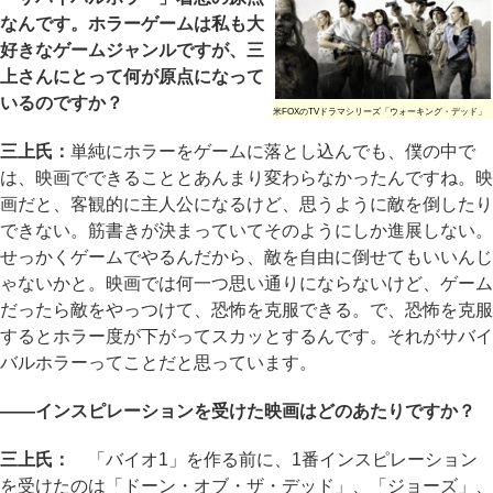
なんです。ホラーゲームは私も大
好きなゲームジャンルですが、三
上さんにとって何が原点になって
いるのですか？
米FOXのTVドラマシリーズ「ウォーキング・デッド」
三上氏：
単純にホラーをゲームに落とし込んでも、僕の中で
は、映画でできることとあんまり変わらなかったんですね。映
画だと、客観的に主人公になるけど、思うように敵を倒したり
できない。筋書きが決まっていてそのようにしか進展しない。
せっかくゲームでやるんだから、敵を自由に倒せてもいいんじ
ゃないかと。映画では何一つ思い通りにならないけど、ゲーム
だったら敵をやっつけて、恐怖を克服できる。で、恐怖を克服
するとホラー度が下がってスカッとするんです。それがサバイ
バルホラーってことだと思っています。
――インスピレーションを受けた映画はどのあたりですか？
三上氏：
「バイオ1」を作る前に、1番インスピレーション
を受けたのは「ドーン・オブ・ザ・デッド」、「ジョーズ」、