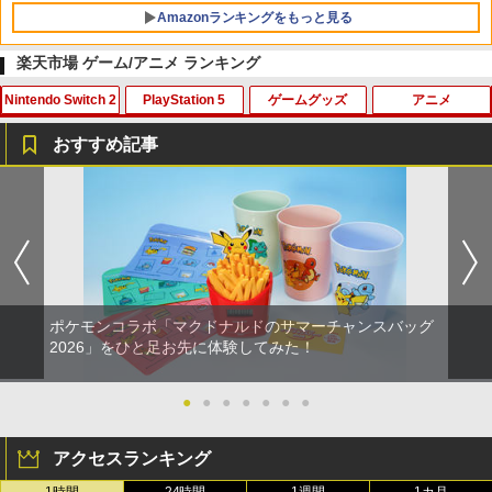
Amazonランキングをもっと見る
楽天市場 ゲーム/アニメ ランキング
Nintendo Switch 2
PlayStation 5
ゲームグッズ
アニメ
【Amazon.co.jp限定】劇場版モノノ怪
1
第三章 蛇神 (Amazon.co.jp限定オリジ
おすすめ記事
ナル三方背収納ケース付きコレクション)
(オリジナル特典:オリジナル巾着＋メー
スーパーボンバーマン コレクション Nin
【当店独自で＋P10倍★要エントリー】
【中古】トモダチコレクション
【中古】【未使用品】モアナと伝説の海
カー特典:【坤と離】二振りの剣、十翼よ
1
1
1
1
tendo Switch 2 Edition
【中古】[PS5] EA SPORTS FC 24 エレ
MovieNEX [DVDのみ]
り来たる！スタジオ描き下ろしイラスト
クトロニック・アーツ (20230929)
ボード付) [Blu-ray]
￥466
￥5,920
￥2,780
￥700
￥10,780
ポケモンコラボ「マクドナルドのサマーチャンスバッグ
[Switch] あつまれ どうぶつの森 ハッ
2
【08/11発売★予約】[メール便OK]【新
【中古】【未使用品】モアナと伝説の海
PS5 コントローラー用 シリコンカバー P
2
2
2026」をひと足お先に体験してみた！
劇場版「鬼滅の刃」無限城編 第一章 猗
2
ピーホームパラダイス （ダウンロード
2
品】【NS2】The Elder Scrolls IV: Obli
2 [DVDのみ]
S5用 コントローラーシリコンカバー PS
窩座再来 通常版 [Blu-ray]
版） ※2,000ポイントまでご利用可
vion Remastered - Deluxe Edition[予
5保護カバー シリコンプロテクト プレイ
約品]
ステーション5 周辺機器 グリップ 滑り止
￥3,480
●
●
●
●
●
●
●
￥3,964
￥2,500
め 保護ケース 汚れ 傷防止 簡単装着 軽量
カラフル 装着したまま充電可能 猫耳デ
￥6,810
ザイン 可愛い かわいい
アクセスランキング
【中古】ポケットモンスター バイオレッ
3