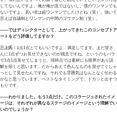
してないんですよ。俺が俺が流ではないし、僕のワンマンでも
ないですよ。若い頃は超ワンマンでしたけどね（笑）。強いて
言えば合議制とワンマンの中間のゴウマン制（笑）。
――ではディレクターとして、上がってきたこのコンセプトア
ートをどう評価してますか？
三上氏：
1点1点とてもいいですよ。満足してます。まだ皆さ
んに1点ずつお見せできないのが残念ですね。というのもバラ
で1点1点見せてしまうと、現時点では素材にも限界があり誤
解を招くと思います。だからあえて色んなものを混ぜてぐしゃ
っとして見せたんですね。それでも雰囲気はなんとなく伝わる
かなと思っています。ベストなタイミングで、ドカッと出すつ
もりです。
――わかりました。もう1点だけ。このコラージュされたイメ
ージは、それぞれが異なるステージのイメージという理解でい
いのでしょうか？