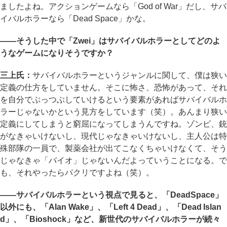
ましたよね。アクションゲームなら「God of War」だし、サバ
イバルホラーなら「Dead Space」かな。
――そうした中で「Zwei」はサバイバルホラーとしてどのよ
うなゲームになりそうですか？
三上氏：
サバイバルホラーというジャンルに関して、僕は狭い
定義の仕方をしていません。そこに怖さ、恐怖があって、それ
を自分でぶっつぶしていけるという要素があればサバイバルホ
ラーじゃないかという見方をしています（笑）。あんまり狭い
定義にしてしまうと窮屈になってしまうんですね。ゾンビ、銃
がなきゃいけないし、現代じゃなきゃいけないし、主人公は特
殊部隊の一員で、製薬会社が出てこなくちゃいけなくて、そう
じゃなきゃ「バイオ」じゃないんだよっていうことになる。で
も、それやったらパクリですよね（笑）。
――サバイバルホラーという視点で見ると、「DeadSpace」
以外にも、「Alan Wake」、「Left 4 Dead」、「Dead Islan
d」、「Bioshock」など、新世代のサバイバルホラーが続々