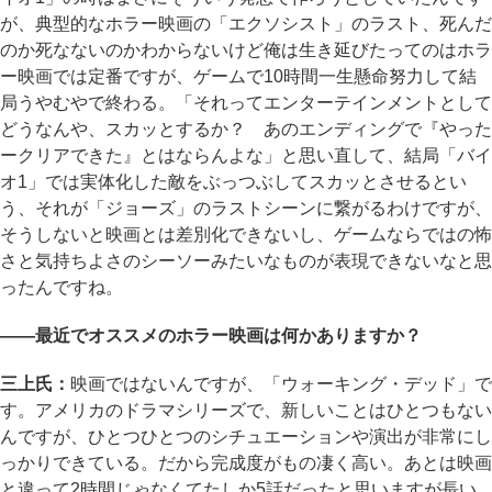
が、典型的なホラー映画の「エクソシスト」のラスト、死んだ
のか死なないのかわからないけど俺は生き延びたってのはホラ
ー映画では定番ですが、ゲームで10時間一生懸命努力して結
局うやむやで終わる。「それってエンターテインメントとして
どうなんや、スカッとするか？ あのエンディングで『やった
ークリアできた』とはならんよな」と思い直して、結局「バイ
オ1」では実体化した敵をぶっつぶしてスカッとさせるとい
う、それが「ジョーズ」のラストシーンに繋がるわけですが、
そうしないと映画とは差別化できないし、ゲームならではの怖
さと気持ちよさのシーソーみたいなものが表現できないなと思
ったんですね。
――最近でオススメのホラー映画は何かありますか？
三上氏：
映画ではないんですが、「ウォーキング・デッド」で
す。アメリカのドラマシリーズで、新しいことはひとつもない
んですが、ひとつひとつのシチュエーションや演出が非常にし
っかりできている。だから完成度がもの凄く高い。あとは映画
と違って2時間じゃなくてたしか5話だったと思いますが長い