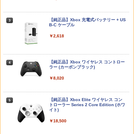
￥7,286
【純正品】Xbox 充電式バッテリー + US
3
B-C ケーブル
Nintendo Switch 2(日本語・国内専用)
【純正品】ディスクドライブ(CFI-ZDD1
3
3
J) PlayStation 5
￥2,618
￥55,871
￥11,849
【純正品】Xbox ワイヤレス コントロー
4
【純正品】DualSense ワイヤレスコン
ラー (カーボンブラック)
ニンテンドープリペイド番号 9000円|オ
4
4
トローラー ミッドナイト ブラック(CFI-
ンラインコード版
ZCT2J01)
￥8,020
￥9,000
￥10,737
【純正品】Xbox Elite ワイヤレス コン
5
トローラー Series 2 Core Edition (ホワ
ニンテンドープリペイド番号 5000円|オ
5
【純正品】DualSense ワイヤレスコン
イト)
ンラインコード版
5
トローラー(CFI-ZCT2J)
￥18,500
￥5,000
￥10,737