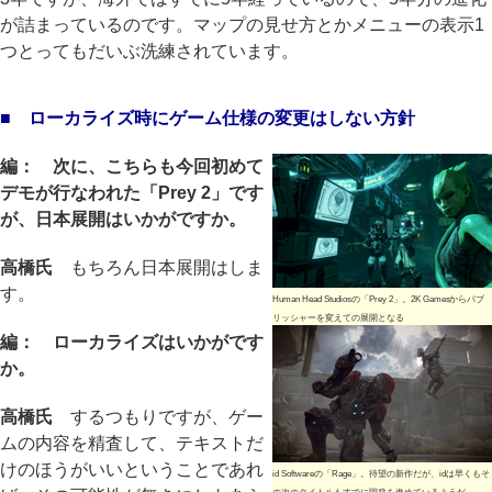
が詰まっているのです。マップの見せ方とかメニューの表示1
つとってもだいぶ洗練されています。
■ ローカライズ時にゲーム仕様の変更はしない方針
編： 次に、こちらも今回初めて
デモが行なわれた「Prey 2」です
が、日本展開はいかがですか。
高橋氏
もちろん日本展開はしま
す。
Human Head Studiosの「Prey 2」。2K Gamesからパブ
リッシャーを変えての展開となる
編： ローカライズはいかがです
か。
高橋氏
するつもりですが、ゲー
ムの内容を精査して、テキストだ
けのほうがいいということであれ
id Softwareの「Rage」。待望の新作だが、idは早くもそ