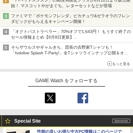
「パペットスンスン」の郵便局限定グッズが8月12日より販売開
￥6,526
ーチ 収納ケース ハードケース ポーチ 収
始！ マスコットやがまぐち、レターセットなどが登場
納バッグ 耐衝撃 スイッチ2 キャリングケ
￥540
ース 軽量 ◇ALW-PU-001
ファミマで「ポケモンフレンダ」ピカチュウ&ゼラオラのフレン
ダピックがもらえるキャンペーン開催！
【特典】MARVEL Tōkon: Fighting So
￥1,680
4
uls(【早期購入封入特典】ロビーのアイ
【中古】うどんの国の金色毛鞠 第一巻/
4
「オクトパストラベラー」70%オフで1,643円！ もうすぐ終了の
テムセット)
Blu−ray Disc/VPXY-71489
セール情報まとめ【8月8日更新】
ニンテンドーeショップでは「大神 絶景版」が67%オフで990円
￥6,782
[Switch 2] ぽこ あ ポケモン エキスパン
￥749
4
そらザウルスやギャルきち、団長の吉野家Tシャツも！
ションパス（ダウンロード版）※3,200
「hololive Splash T-Party!」全Tシャツラインナップ公開＆オン
ポイントまでご利用可
ライン販売開始
もっと見る
【特典】トゥームレイダー：レガシー・
￥4,400
5
オブ・アトランティス(【早期購入同梱特
【送料無料】劇場版「鬼滅の刃」無限城
5
典】コスチューム「ララ・クロフト・サ
編 第一章 猗窩座再来(通常版)【Blu-ra
GAME Watch をフォローする
バイバー(仮)」（ゲーム内コンテンツ）)
y】/アニメーション[Blu-ray]【返品種別
A】
レトロフリーク レッド×ホワイト ( レト
5
￥7,012
ロゲーム互換機 )（ コントローラーアダ
プターセット ）CY-RF-RW HDMI出力 ど
￥4,400
こでもセーブ 互換機種 FC SFC SNES G
B GBC GBA MD GEN PCE TG-16 PCE
SG
Special Site
￥25,300
性能の良いお得な中古PC情報はこのページで