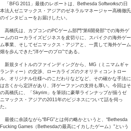
「BFG 2011」最後のレポートは、Bethesda Softworksの日
本法人ゼニマックス・アジアのゼネラルマネージャー高橋徹氏
のインタビューをお届けしたい。
高橋氏は、カプコンのPCゲーム部門“第6開発部”での海外ゲ
ームのローカライズビジネスを皮切りに、スパイクの海外ゲー
ム事業、そしてゼニマックス・アジアと、一貫して海外ゲーム
畑を歩んできた“洋ゲーのプロ”である。
新規タイトルのファインディングから、MG（ミニマムギャ
ランティー）の交渉、ローカライズのクオリティコントロー
ル、オリジナル仕様へのこだわりなどなど、その確かな手法に
は古くから定評があり、洋ゲーファンの支持も厚い。今回はそ
の高橋氏に、「Skyrim」を筆頭に豪華ラインナップが揃うゼ
ニマックス・アジアの2011年のビジネスについて話を伺っ
た。
最後に余談ながら“BFG”とは何の略かというと、“Bethesda
Fucking Games（Bethesdaの最高にイカしたゲーム）”という