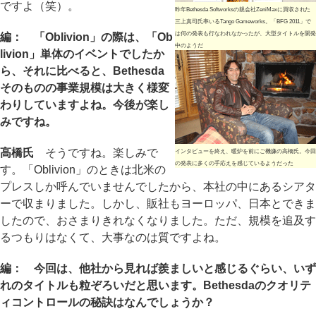
ですよ（笑）。
昨年Bethesda Softworksの親会社ZeniMaxに買収された
三上真司氏率いるTango Gameworks。「BFG 2011」で
は何の発表も行なわれなかったが、大型タイトルを開発
編： 「Oblivion」の際は、「Ob
中のようだ
livion」単体のイベントでしたか
ら、それに比べると、Bethesda
そのものの事業規模は大きく様変
わりしていますよね。今後が楽し
みですね。
高橋氏
そうですね。楽しみで
インタビューを終え、暖炉を前にご機嫌の高橋氏。今回
の発表に多くの手応えを感じているようだった
す。「Oblivion」のときは北米の
プレスしか呼んでいませんでしたから、本社の中にあるシアタ
ーで収まりました。しかし、販社もヨーロッパ、日本とできま
したので、おさまりきれなくなりました。ただ、規模を追及す
るつもりはなくて、大事なのは質ですよね。
編： 今回は、他社から見れば羨ましいと感じるぐらい、いず
れのタイトルも粒ぞろいだと思います。Bethesdaのクオリテ
ィコントロールの秘訣はなんでしょうか？