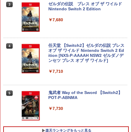
り来たる！スタジオ描き下ろしイラスト
ゼルダの伝説 ブレス オブ ザ ワイルド
3
【純正品】Xbox 充電式バッテリー + US
4
ボード付) [Blu-ray]
Nintendo Switch 2 Edition
B-C ケーブル
【純正品】DualSense ワイヤレスコン
ニンテンドープリペイド番号 9000円|オ
4
4
￥10,780
￥7,680
トローラー ミッドナイト ブラック(CFI-
ンラインコード版
￥2,618
ZCT2J01)
￥9,000
￥10,737
劇場版「鬼滅の刃」無限城編 第一章 猗
4
窩座再来 完全生産限定版 [Blu-ray]
任天堂 【Switch2】ゼルダの伝説 ブレス
4
【国内正規品】Thrustmaster スラスト
5
オブ ザ ワイルド Nintendo Switch 2 Ed
マスター TH8S シフター - PC、PS4、P
ニンテンドープリペイド番号 5000円|オ
5
ition [NXS-P-AAAAH NSW2 ゼルダノデ
￥8,698
【純正品】DualSense ワイヤレスコン
S5、PS5 Pro、Xbox One、Xbox Serie
ンラインコード版
5
ンセツ ブレス オブ ザ ワイルド]
トローラー(CFI-ZCT2J)
s X|S 対応の高精度 H パターン シフター
￥5,000
￥7,710
￥10,737
￥14,141
『映画 ラブライブ！蓮ノ空女学院スクー
5
ルアイドルクラブ Bloom Garden Part
y』Blu-ray（特装限定版）
鬼武者 Way of the Sword 【Switch2】
5
POT-P-ABNMA
￥8,589
￥7,730
楽天ランキングをもっと見る