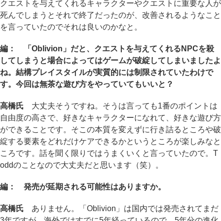
クエストを与えてくれるキャラクターやクエストに重要な人が
死んでしまうとそれで終了だったのが、改善されるようなこと
を言っていたのでそれは良いのかなと。
編： 「Oblivion」だと、クエストを与えてくれるNPCを殺
してしまうと場合によってはゲームが破綻してしまいましたよ
ね。結構プレイスタイルが実質的には制限されていたわけで
す。今回は無茶な遊び方をやっていてもいいと？
高橋氏
大丈夫そうですね。そうは言っても1番のポイントは
自由度の高さで、好きなキャラクターになれて、好きな遊び方
ができることです。そこの本質を変えずに行き詰るところや破
綻する要素をどれだけケアできるかというところが楽しみなと
ころです。話を聞く限りではうまくいくと言っていたので。T
oddのことなので大丈夫だと思います（笑）。
編： 発売が延期される可能性はありますか。
高橋氏
ありません。「Oblivion」は国内では発売されてまだ
3年ですが、海外ではすでに5年経っているので、5年分の進化