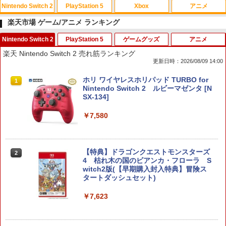
Nintendo Switch 2
PlayStation 5
Xbox
アニメ
楽天市場 ゲーム/アニメ ランキング
Nintendo Switch 2
PlayStation 5
ゲームグッズ
アニメ
スプラトゥーン レイダース|オンライン
PlayStation 5 デジタル・エディション
【純正品】Xbox ワイヤレス コントロー
劇場版「鬼滅の刃」無限城編 第一章 猗
1
1
1
1
楽天 Nintendo Switch 2 売れ筋ランキング
コード版
日本語専用 Console Language: Japan
ラー + USB-C® ケーブル
窩座再来 通常版 [Blu-ray]
更新日時：2026/08/09 14:00
ese only (CFI-2200B01)
￥5,832
￥8,300
￥3,982
ホリ ワイヤレスホリパッド TURBO for
1
￥55,000
Nintendo Switch 2 ルビーマゼンタ [N
SX-134]
【純正品】Xbox ワイヤレス コントロー
2
￥7,580
スプラトゥーン レイダース -Switch2
劇場版「鬼滅の刃」無限城編 第一章 猗
Beast of Reincarnation -PS5 【特典】
ラー (ロボット ホワイト)
2
2
2
窩座再来 通常版 [DVD]
プロダクトコード 封入
￥6,447
￥7,681
￥3,523
￥7,286
【特典】ドラゴンクエストモンスターズ
2
4 枯れ木の国のビアンカ・フローラ S
witch2版(【早期購入封入特典】冒険ス
【純正品】Xbox ワイヤレス コントロー
3
タートダッシュセット)
ラー (カーボンブラック)
Nintendo Switch 2(日本語・国内専用)
【Amazon.co.jp限定】劇場版モノノ怪
【純正品】ディスクドライブ(CFI-ZDD1
3
3
3
￥7,623
第三章 蛇神 (Amazon.co.jp限定オリジ
J) PlayStation 5
￥8,020
ナル三方背収納ケース付きコレクション)
￥55,491
(オリジナル特典:オリジナル巾着＋メー
￥11,849
カー特典:【坤と離】二振りの剣、十翼よ