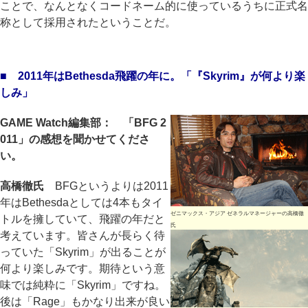
ことで、なんとなくコードネーム的に使っているうちに正式名
称として採用されたということだ。
■ 2011年はBethesda飛躍の年に。「『Skyrim』が何より楽
しみ」
GAME Watch編集部： 「BFG 2
011」の感想を聞かせてくださ
い。
高橋徹氏
BFGというよりは2011
年はBethesdaとしては4本もタイ
ゼニマックス・アジア ゼネラルマネージャーの高橋徹
トルを擁していて、飛躍の年だと
氏
考えています。皆さんが長らく待
っていた「Skyrim」が出ることが
何より楽しみです。期待という意
味では純粋に「Skyrim」ですね。
後は「Rage」もかなり出来が良い