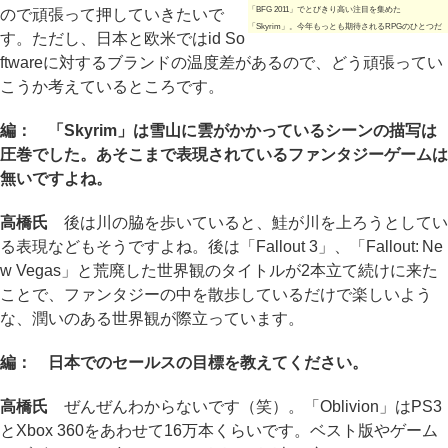
「BFG 2011」でとびきり高い注目を集めた
ので頑張って押していきたいで
「Skyrim」。今年もっとも期待されるRPGのひとつだ
す。ただし、日本と欧米ではid So
ftwareに対するブランドの温度差があるので、どう頑張ってい
こうか考えているところです。
編： 「Skyrim」は雪山に雲がかかっているシーンの描写は
圧巻でした。あそこまで表現されているファンタジーゲームは
無いですよね。
高橋氏
後は川の脇を歩いていると、鮭が川を上ろうとしてい
る表現などもそうですよね。後は「Fallout 3」、「Fallout: Ne
w Vegas」と荒廃した世界観のタイトルが2本立て続けに来た
ことで、ファンタジーの中を散歩しているだけで楽しいよう
な、潤いのある世界観が際立っています。
編： 日本でのセールスの目標を教えてください。
高橋氏
ぜんぜんわからないです（笑）。「Oblivion」はPS3
とXbox 360をあわせて16万本くらいです。ベスト版やゲーム