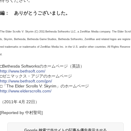
待ちください。
編： ありがとうございました。
The Elder Scrolls V: Skyrim (C) 2011 Bethesda Softworks LLC, a ZeniMax Media company. The Elder Scrol
ls, Skyrim, Bethesda, Bethesda Game Studios, Bethesda Softworks, ZeniMax and related logos are registe
red trademarks or trademarks of ZeniMax Media Inc. in the U.S. and/or other countries. All Rights Reserve
d.
□Bethesda Softworksのホームページ（英語）
http://www.bethsoft.com/
□ゼニマックス・アジアのホームページ
http://www.bethsoft.com/jpn/
□「The Elder Scrolls V: Skyrim」のホームページ
http://www.elderscrolls.com/
（2011年 4月 22日）
[Reported by 中村聖司]
Google 検索で当サイトの記事を優先表示させる