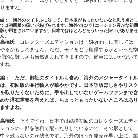
ューサー）のチームが作るとすると「Skyrim」の後の話にな
りますね。
編： 海外のタイトルに対して、日本版がもったいないなと思う点とし
ては初回版の扱いがあげられます。海外ではバリエーション豊かな初回
版が用意されていますが、日本ではほとんどそういった扱いがありませ
ん。
高橋氏
コレクターズエディションは「Skyrim」に関しては
やるかもしれません。ただ、モノをどう確保するかといった物
理的な難しさも当然含まれてきますので、簡単にはいかないで
すね。
編： ただ、御社のタイトルも含め、海外のメジャータイトル
は、初回版の並行輸入が華やかです。日本語版ほしさやリスク
を取りたくないために、手を出していないゲームファンまで含
めた潜在需要を考えれば、ちょっともったいないところはあり
ますよね。
高橋氏
そうですね。日本では結構初回のコレクターズエディ
ションの一部を無料で配ったりしているので、その形として
中々残らないのが残念です。海外のほうが発売が早い上に、製