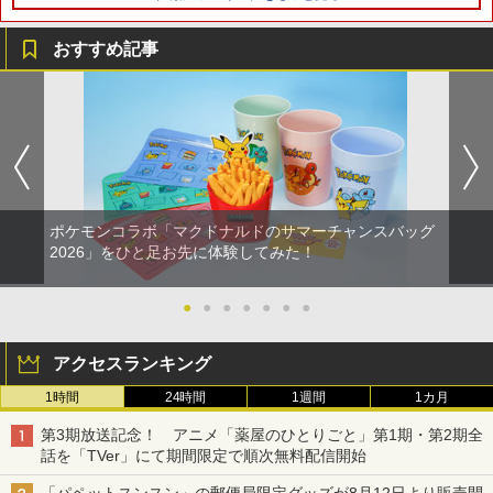
おすすめ記事
シティーズ：スカイライン リマスター
PS Vita 2000 アナログスティック・スラ
【中古】おそ松さん 第五松（初回生産
1
1
1
ジャパン・スペシャル・エディション
イドパッド修理用基板 部品 パーツ L R
限定版 Blu-ray DISC）/Blu−ray Dis
互換 黒 ブラック オリジナルウエス スラ
c/EYXA-10744
イドパッド
￥5,591
￥272
￥750
ポケモンコラボ「マクドナルドのサマーチャンスバッグ
RIDE 6
猫物語 黒 つばさファミリー 上・下 セッ
2
2026」をひと足お先に体験してみた！
2
＼マラソン限定★エントリーでP10倍／S
ト 全巻 完全生産限定版 物語シリーズ
2
team Deck OLED / LCD フィルム 保護
【Blu-ray】
￥5,901
フィルム ガラスフィルム 本体 保護 フィ
●
●
●
●
●
●
●
ルム シート 液晶保護 ガラス スチーム ス
￥320
チームデック OLED スチームデック LC
D ガイド枠 指紋防止
アクセスランキング
1時間
24時間
1週間
1カ月
【特典】ファイナルファンタジー レゾナ
￥998
3
【中古】【Blu−ray】ファイナルファン
3
ンス PS5版(【初回封入特典】魔導船＆
タジーVII アドベントチルドレン コン
第3期放送記念！ アニメ「薬屋のひとりごと」第1期・第2期全
かけだし騎士の応援パック・かけだし騎
プリート 初回限定版 PS3版「ファイ
話を「TVer」にて期間限定で順次無料配信開始
士のスタートダッシュパック)
ナルファンタジーXIII」体験版・スリー
Nintendo Switch2 専用 スリムハードポ
ブケース付 / アニメ
3