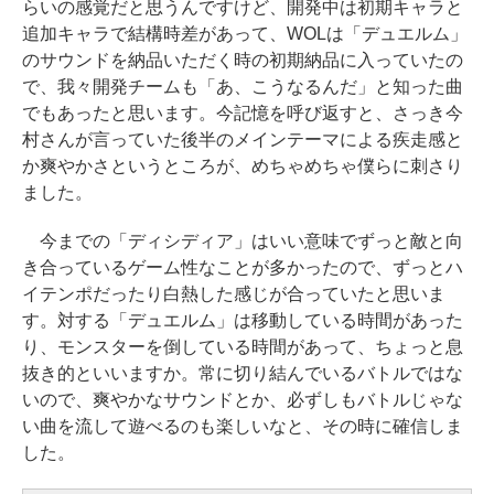
らいの感覚だと思うんですけど、開発中は初期キャラと
追加キャラで結構時差があって、WOLは「デュエルム」
のサウンドを納品いただく時の初期納品に入っていたの
で、我々開発チームも「あ、こうなるんだ」と知った曲
でもあったと思います。今記憶を呼び返すと、さっき今
村さんが言っていた後半のメインテーマによる疾走感と
か爽やかさというところが、めちゃめちゃ僕らに刺さり
ました。
今までの「ディシディア」はいい意味でずっと敵と向
き合っているゲーム性なことが多かったので、ずっとハ
イテンポだったり白熱した感じが合っていたと思いま
す。対する「デュエルム」は移動している時間があった
り、モンスターを倒している時間があって、ちょっと息
抜き的といいますか。常に切り結んでいるバトルではな
いので、爽やかなサウンドとか、必ずしもバトルじゃな
い曲を流して遊べるのも楽しいなと、その時に確信しま
した。