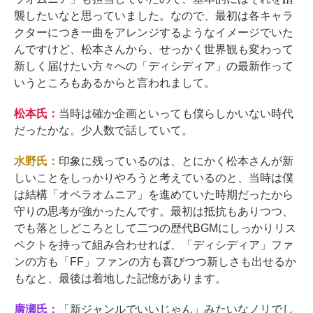
襲したいなと思っていました。なので、最初は各キャラ
クターにつき一曲をアレンジするようなイメージでいた
んですけど、松本さんから、せっかく世界観も変わって
新しく届けたい方々への「ディシディア」の最新作って
いうところもあるからと言われまして。
松本氏：
当時は確か企画といっても僕らしかいない時代
だったかな。少人数で話していて。
水野氏：
印象に残っているのは、とにかく松本さんが新
しいことをしっかりやろうと考えているのと、当時は僕
は結構「オペラオムニア」を進めていた時期だったから
守りの思考が強かったんです。最初は抵抗もありつつ、
でも落としどころとして二つの歴代BGMにしっかりリス
ペクトを持って組み合わせれば、「ディシディア」ファ
ンの方も「FF」ファンの方も喜びつつ新しさも出せるか
もなと、最後は着地した記憶があります。
廣瀬氏：
「新ジャンルでいいじゃん」みたいなノリでし