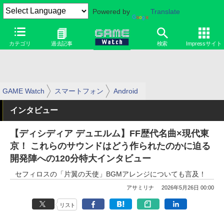
Powered by
Translate
カテゴリ
過去記事
検索
Impressサイト
GAME Watch
スマートフォン
Android
インタビュー
【ディシディア デュエルム】FF歴代名曲×現代東
京！ これらのサウンドはどう作られたのかに迫る
開発陣への120分特大インタビュー
セフィロスの「片翼の天使」BGMアレンジについても言及！
アサミリナ
2026年5月26日 00:00
リスト