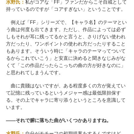
水野氏：
私がコアな「FF」ファンだからこそ自戒として
持っているのですが「コアすぎない」ということです。
例えば「FF」シリーズで、【キャラ名】のテーマとい
う曲は何度も出てきます。ただし、作品によっては必ず
しもそれが耳に残ってるかと言うと、さりげない使われ
方だったり、ワンポイントの使われ方だったりすること
もあります。そういう時に「キャラのテーマってついて
るからこれでいこう」と安直に決めると聞きなじみがな
くて「この作品だったらこっちの曲の方が好きなのに」
と思われてしまうんです。
曲に貴賤はないですが、ある程度多くの方が覚えてい
て記憶に残っているというメジャー感は最低限担保す
る。その上でキャラに寄り添うというところを意識して
います。
――
それで腑に落ちた曲がいくつかありますね。
水野氏：
自分がモチーフの初期提案をするんですけど、