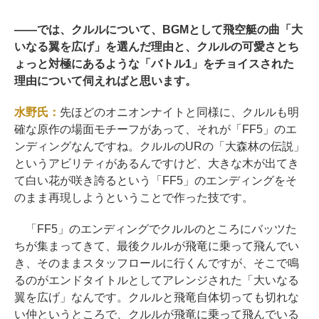
――
では、クルルについて、BGMとして飛空艇の曲「大
いなる翼を広げ」を選んだ理由と、クルルの可愛さとち
ょっと対極にあるような「バトル1」をチョイスされた
理由について伺えればと思います。
水野氏：
先ほどのオニオンナイトと同様に、クルルも明
確な原作の場面モチーフがあって、それが「FF5」のエ
ンディングなんですね。クルルのURの「大森林の伝説」
というアビリティがあるんですけど、大きな木が出てき
て白い花が咲き誇るという「FF5」のエンディングをそ
のまま再現しようということで作った技です。
「FF5」のエンディングでクルルのところにバッツた
ちが集まってきて、最後クルルが飛竜に乗って飛んでい
き、そのままスタッフロールに行くんですが、そこで鳴
るのがエンドタイトルとしてアレンジされた「大いなる
翼を広げ」なんです。クルルと飛竜自体切っても切れな
い仲というところで、クルルが飛竜に乗って飛んでいる