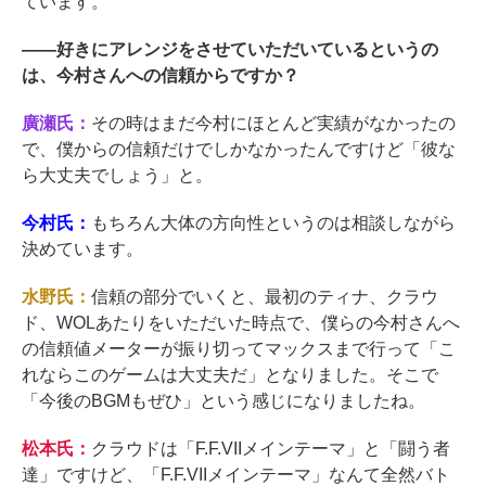
ています。
――
好きにアレンジをさせていただいているというの
は、今村さんへの信頼からですか？
廣瀬氏：
その時はまだ今村にほとんど実績がなかったの
で、僕からの信頼だけでしかなかったんですけど「彼な
ら大丈夫でしょう」と。
今村氏：
もちろん大体の方向性というのは相談しながら
決めています。
水野氏：
信頼の部分でいくと、最初のティナ、クラウ
ド、WOLあたりをいただいた時点で、僕らの今村さんへ
の信頼値メーターが振り切ってマックスまで行って「こ
れならこのゲームは大丈夫だ」となりました。そこで
「今後のBGMもぜひ」という感じになりましたね。
松本氏：
クラウドは「F.F.VIIメインテーマ」と「闘う者
達」ですけど、「F.F.VIIメインテーマ」なんて全然バト