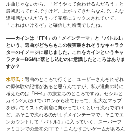
ル曲じゃないから、「どうやって合わせるんだろう」と
最初思ってたんですけど、上がってきたらなんでこんな
違和感ないんだろうって完璧にミックスされていて、
「これはいけるぞ」と確信した瞬間でしたね。
――
カインは「FF4」の「メインテーマ」と「バトル1」
という、選曲がどちらもこの後実装されそうなキャラク
ターのイメージに感じました。これをカインというキャ
ラクターBGMに落とし込むのに意識したところはありま
すか？
水野氏：
選曲のところで行くと、ユーザーさんそれぞれ
の原体験や記憶があると思うんですが、私が選曲の時に
考えたのは「FF4」の旅立ちのところですね。セシルと
カイン2人だけでバロンから出て行って、広大なマップ
を歩いてミストの洞窟に向かっていくという流れですけ
ど、あそこで流れるのがまずメインテーマで、そこでエ
ンカウントして「バトル1」に入っていく。スーパーフ
ァミコンでの最初のFFで「こんなすごいゲームがあるん