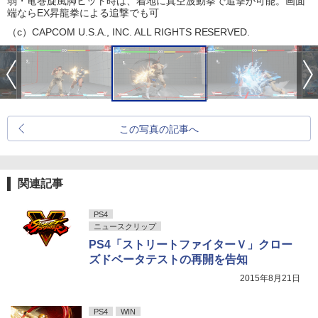
弱・竜巻旋風脚ヒット時は、着地に真空波動拳で追撃が可能。画面
端ならEX昇龍拳による追撃でも可
（c）CAPCOM U.S.A., INC. ALL RIGHTS RESERVED.
この写真の記事へ
関連記事
PS4
ニュースクリップ
PS4「ストリートファイターＶ」クロー
ズドベータテストの再開を告知
2015年8月21日
PS4
WIN