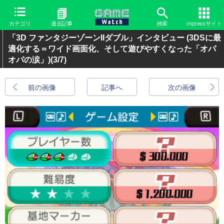
カテゴリ
過去記事
検索
Impressサイト
「3D ファンタジーゾーンIIダブル」インタビュー (3DSに最
適化する＝ワイド画面化、そして遊びやすくなった「オパ
オパの涙」)
(3/7)
前の画像
記事へ
次の画像