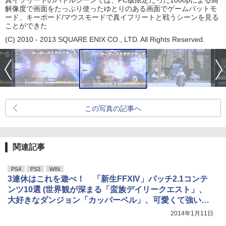
真イフリートのバトルシーンでは、PC版限定だった1080pによる高
解像度で画面をたっぷり使ったゆとりのある画面でゲームパットモ
ード、キーボード/マウスモードで真イフリートと戦うシーンを見る
ことができた
(C) 2010 - 2013 SQUARE ENIX CO., LTD. All Rights Reserved.
この写真の記事へ
関連記事
PS4
PS3
WIN
3連休はこれを遊べ！ 「新生FFXIV」パッチ2.1コンテ
ンツ10選 (世界観が深まる「蛮族デイリークエスト」、
大好きなダンジョン「カッパーベル」、可愛くて強い
「モグル・モグ戦」)
2014年1月11日