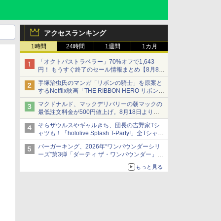
アクセスランキング
1時間
24時間
1週間
1カ月
「オクトパストラベラー」70%オフで1,643
円！ もうすぐ終了のセール情報まとめ【8月8日
更新】
手塚治虫氏のマンガ「リボンの騎士」を原案と
ニンテンドーeショップでは「大神 絶景版」が
するNetflix映画「THE RIBBON HERO リボンヒ
67%オフで990円
ーロー」本日配信開始
マクドナルド、マックデリバリーの朝マックの
最低注文料金が500円値上げ。8月18日より
1,500円から受付
そらザウルスやギャルきち、団長の吉野家Tシ
ャツも！「hololive Splash T-Party!」全Tシャツ
ラインナップ公開＆オンライン販売開始
バーガーキング、2026年“ワンパウンダーシリ
ーズ”第3弾「ダーティ ザ・ワンパウンダー」を
8月7日発売
もっと見る
「特製ガーリックマヨソース」を使用した超大
型チーズバーガー