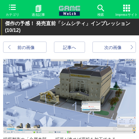
カテゴリ
過去記事
検索
Impressサイト
傑作の予感！ 発売直前「シムシティ」インプレッション
(10/12)
前の画像
記事へ
次の画像