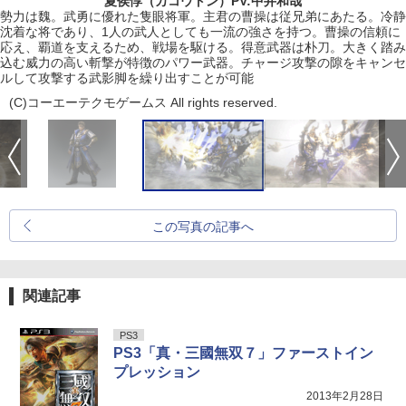
夏侯惇（カコウトン）PV:中井和哉
勢力は魏。武勇に優れた隻眼将軍。主君の曹操は従兄弟にあたる。冷静
沈着な将であり、1人の武人としても一流の強さを持つ。曹操の信頼に
応え、覇道を支えるため、戦場を駆ける。得意武器は朴刀。大きく踏み
込む威力の高い斬撃が特徴のパワー武器。チャージ攻撃の隙をキャンセ
ルして攻撃する武影脚を繰り出すことが可能
(C)コーエーテクモゲームス All rights reserved.
この写真の記事へ
関連記事
PS3
PS3「真・三國無双７」ファーストイン
プレッション
2013年2月28日