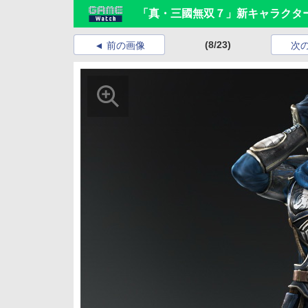
「真・三國無双７」新キャラクタ
(8/23)
前の画像
次