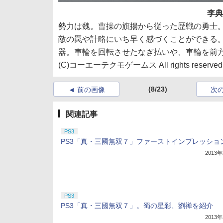
李典
勢力は魏。曹操の旗揚から従った歴戦の勇士
敵の罠や計略にいち早く感づくことができる
器。車輪を回転させたなぎ払いや、車輪を前
(C)コーエーテクモゲームス All rights reserved
(8/23)
前の画像
次
関連記事
PS3
PS3「真・三國無双７」ファーストインプレッショ
2013
PS3
PS3「真・三國無双７」。蜀の星彩、劉禅を紹介
2013