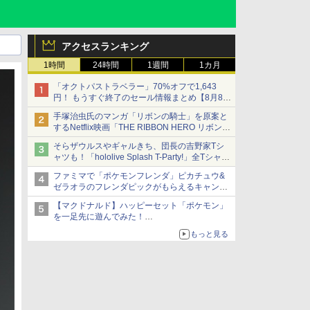
アクセスランキング
1時間
24時間
1週間
1カ月
「オクトパストラベラー」70%オフで1,643
円！ もうすぐ終了のセール情報まとめ【8月8日
更新】
手塚治虫氏のマンガ「リボンの騎士」を原案と
ニンテンドーeショップでは「大神 絶景版」が
するNetflix映画「THE RIBBON HERO リボンヒ
67%オフで990円
ーロー」本日配信開始
そらザウルスやギャルきち、団長の吉野家Tシ
ャツも！「hololive Splash T-Party!」全Tシャツ
ラインナップ公開＆オンライン販売開始
ファミマで「ポケモンフレンダ」ピカチュウ&
ゼラオラのフレンダピックがもらえるキャンペ
ーン開催！
【マクドナルド】ハッピーセット「ポケモン」
を一足先に遊んでみた！
30周年を記念して30種類のポケモンがおもちゃ
もっと見る
で登場