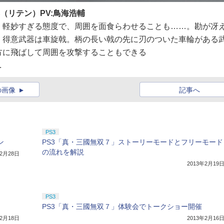
（リテン）PV:鳥海浩輔
。軽妙すぎる態度で、周囲を面食らわせることも……。勘が冴
。得意武器は車旋戟。柄の長い戟の先に刃のついた車輪がある
方に飛ばして周囲を攻撃することもできる
.
の画像
記事へ
PS3
ン
PS3「真・三國無双７」ストーリーモードとフリーモード
の流れを解説
年2月28日
2013年2月19
PS3
PS3「真・三國無双７」体験会でトークショー開催
年2月18日
2013年2月16