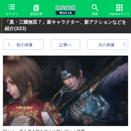
カテゴリ
過去記事
検索
Impressサイト
「真・三國無双７」新キャラクター、新アクションなどを
紹介
(3/23)
前の画像
記事へ
次の画像