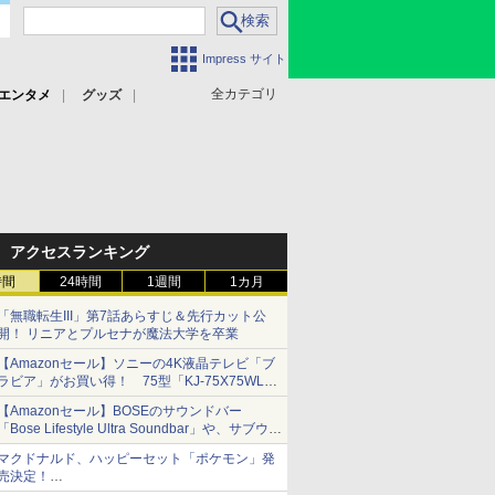
Impress サイト
全カテゴリ
エンタメ
グッズ
アクセスランキング
時間
24時間
1週間
1カ月
「無職転生III」第7話あらすじ＆先行カット公
開！ リニアとプルセナが魔法大学を卒業
【Amazonセール】ソニーの4K液晶テレビ「ブ
ラビア」がお買い得！ 75型「KJ-75X75WL」
などラインナップ
【Amazonセール】BOSEのサウンドバー
「Bose Lifestyle Ultra Soundbar」や、サブウー
ファー「Bose Lifestyle Ultra Subwoofer」など
マクドナルド、ハッピーセット「ポケモン」発
お買い得！
売決定！
ポケモン30周年記念で30匹が大集合