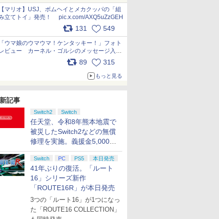
pic.x.com/Kgl04hZaeg
【マリオ】USJ、ボムヘイとメカクッパの「組
み立てトイ」発売！ pic.x.com/AXQ5uZzGEH
131
549
「ウマ娘のウマウマ！ケンタッキー！」フォト
レビュー カーネル・ゴルシのメッセージ入り
パッケージや描き下ろしトレカなどが登場
89
315
pic.x.com/PjnkR9vkXl
もっと見る
新記事
Switch2
Switch
任天堂、令和8年熊本地震で
被災したSwitch2などの無償
修理を実施。義援金5,000万
円の寄付も発表
Switch
PC
PS5
本日発売
41年ぶりの復活。「ルート
16」シリーズ新作
「ROUTE16R」が本日発売
3つの「ルート16」が1つになっ
た「ROUTE16 COLLECTION」