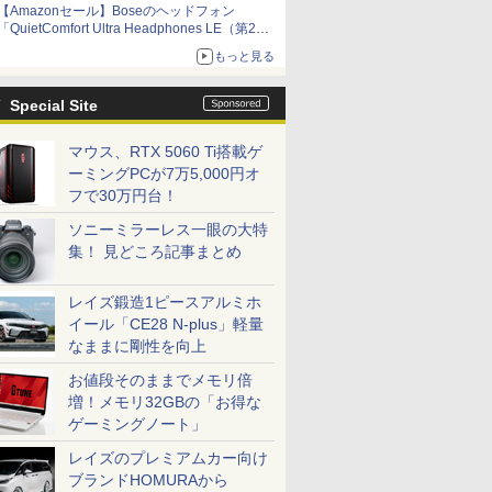
【Amazonセール】Boseのヘッドフォン
「QuietComfort Ultra Headphones LE（第2世
代）」などお買い得価格で登場
もっと見る
イマーシブオーディオで臨場感ある音楽体験が
楽しめる
Special Site
マウス、RTX 5060 Ti搭載ゲ
ーミングPCが7万5,000円オ
フで30万円台！
ソニーミラーレス一眼の大特
集！ 見どころ記事まとめ
レイズ鍛造1ピースアルミホ
イール「CE28 N-plus」軽量
なままに剛性を向上
お値段そのままでメモリ倍
増！メモリ32GBの「お得な
ゲーミングノート」
レイズのプレミアムカー向け
ブランドHOMURAから