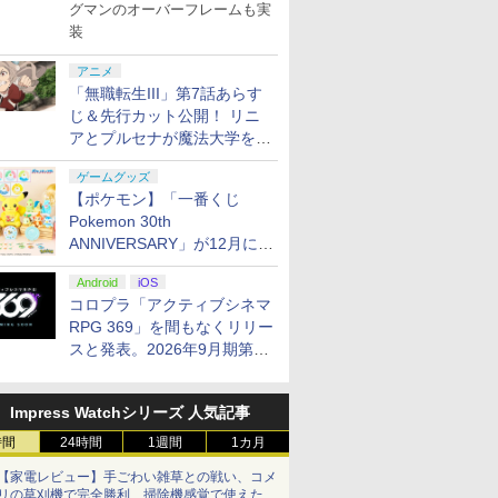
グマンのオーバーフレームも実
装
アニメ
「無職転生III」第7話あらす
じ＆先行カット公開！ リニ
アとプルセナが魔法大学を卒
業
ゲームグッズ
【ポケモン】「一番くじ
Pokemon 30th
ANNIVERSARY」が12月に再
販決定！ ピカチュウたちの
Android
iOS
ぬいぐるみが当たる
コロプラ「アクティブシネマ
RPG 369」を間もなくリリー
スと発表。2026年9月期第3
四半期決算にて
Impress Watchシリーズ 人気記事
時間
24時間
1週間
1カ月
【家電レビュー】手ごわい雑草との戦い、コメ
リの草刈機で完全勝利 掃除機感覚で使えた