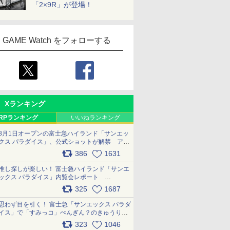
「2×9R」が登場！
GAME Watch をフォローする
Xランキング
RPランキング
いいねランキング
8月1日オープンの富士急ハイランド「サンエッ
クス パラダイス」、公式ショットが解禁 アト
ラクション、メニュー、グッズ写真を一覧で紹
386
1631
介 pic.x.com/bDYkq8oRFu
推し探しが楽しい！ 富士急ハイランド「サンエ
ックス パラダイス」内覧会レポート
pic.x.com/p718c0QB0k
325
1687
思わず目を引く！ 富士急「サンエックス パラダ
イス」で「すみっコ」ぺんぎん？のきゅうりド
ッグを食べてみた イラストそのままのメニュ
323
1046
ー化に挑戦。これが意外にもおいしい