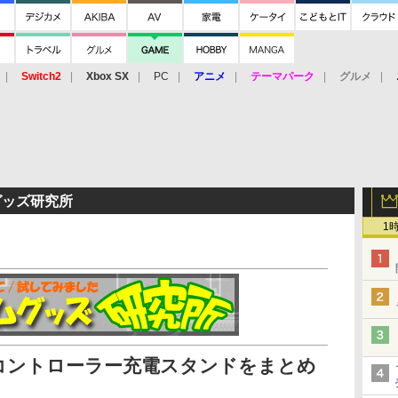
Switch2
Xbox SX
PC
アニメ
テーマパーク
グルメ
 Vita
3DS
アーケード
VR
グッズ研究所
1
! コントローラー充電スタンドをまとめ