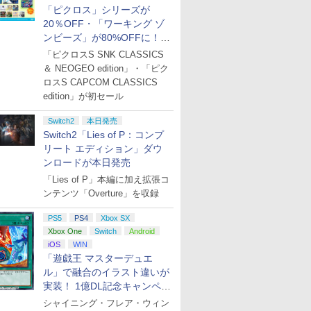
「ピクロス」シリーズが
20％OFF・「ワーキング ゾ
ンビーズ」が80%OFFに！
「ジュピターサマーセール
「ピクロスS SNK CLASSICS
2026」開催
＆ NEOGEO edition」・「ピク
ロスS CAPCOM CLASSICS
edition」が初セール
Switch2
本日発売
Switch2「Lies of P：コンプ
リート エディション」ダウ
ンロードが本日発売
「Lies of P」本編に加え拡張コ
ンテンツ「Overture」を収録
PS5
PS4
Xbox SX
Xbox One
Switch
Android
iOS
WIN
「遊戯王 マスターデュエ
ル」で融合のイラスト違いが
実装！ 1億DL記念キャンペー
ン開催
シャイニング・フレア・ウィン