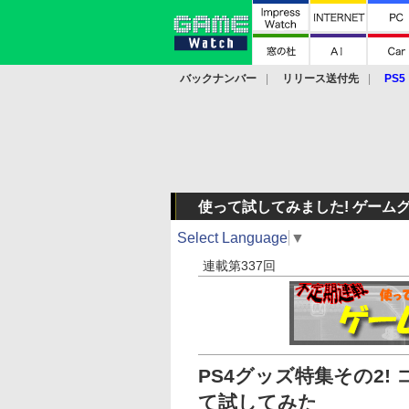
バックナンバー
リリース送付先
PS5
モバイル
eスポーツ
クラウド
PS
使って試してみました! ゲーム
Select Language
▼
連載第337回
PS4グッズ特集その2
て試してみた