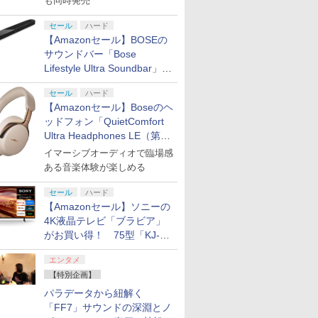
も同時発売
セール
ハード
【Amazonセール】BOSEの
サウンドバー「Bose
Lifestyle Ultra Soundbar」
や、サブウーファー「Bose
セール
ハード
Lifestyle Ultra Subwoofer」
【Amazonセール】Boseのヘ
などお買い得！
ッドフォン「QuietComfort
Ultra Headphones LE（第2
世代）」などお買い得価格で
イマーシブオーディオで臨場感
登場
ある音楽体験が楽しめる
セール
ハード
【Amazonセール】ソニーの
4K液晶テレビ「ブラビア」
がお買い得！ 75型「KJ-
75X75WL」などラインナッ
エンタメ
プ
【特別企画】
パラデータから紐解く
「FF7」サウンドの深淵とノ