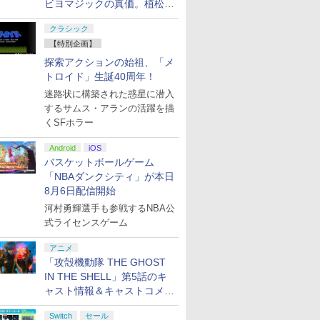
ビヨマジックの真価。植松伸
夫氏による「ff vol.7」一挙レ
クラシック
ポート
【特別企画】
探索アクションの始祖、「メ
トロイド」生誕40周年！
迷路状に構築された惑星に潜入
するサムス・アランの活躍を描
くSFホラー
Android
iOS
バスケットボールゲーム
「NBAダンクシティ」が本日
8月6日配信開始
河村勇輝選手も参戦するNBA公
式ライセンスゲーム
アニメ
「攻殻機動隊 THE GHOST
IN THE SHELL」第5話のキ
ャスト情報＆キャストコメン
ト、エンドカードを公開！
Switch
セール