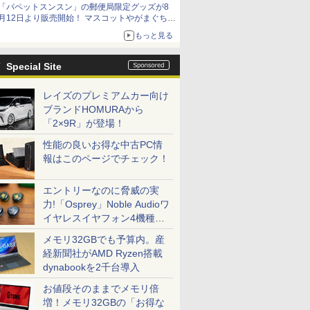
「パペットスンスン」の郵便局限定グッズが8
イマーシブオーディオで臨場感ある音楽体験が
月12日より販売開始！ マスコットやがまぐち、
楽しめる
レターセットなどが登場
もっと見る
Special Site
レイズのプレミアムカー向け
ブランドHOMURAから
「2×9R」が登場！
性能の良いお得な中古PC情
報はこのページでチェック！
エントリーなのに脅威の実
力!「Osprey」Noble Audioワ
イヤレスイヤフォン4機種を
一気に聴く
メモリ32GBでも予算内。産
経新聞社がAMD Ryzen搭載
dynabookを2千台導入
お値段そのままでメモリ倍
増！メモリ32GBの「お得な