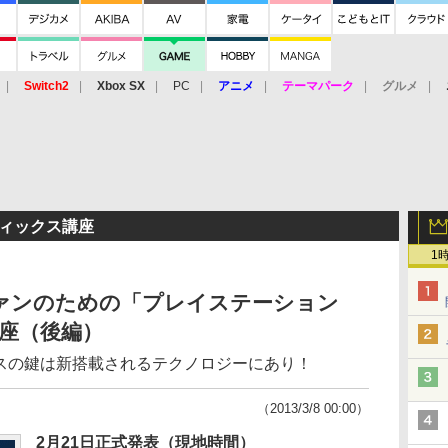
Switch2
Xbox SX
PC
アニメ
テーマパーク
グルメ
 Vita
3DS
アーケード
VR
フィックス講座
1
ファンのための「プレイステーション
座（後編）
クスの鍵は新搭載されるテクノロジーにあり！
（2013/3/8 00:00）
2月21日正式発表（現地時間）