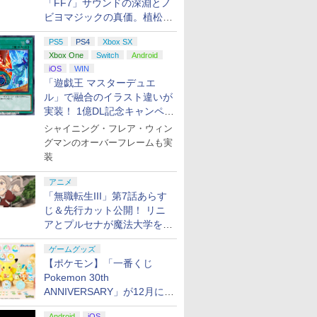
「FF7」サウンドの深淵とノ
ビヨマジックの真価。植松伸
夫氏による「ff vol.7」一挙レ
PS5
PS4
Xbox SX
ポート
Xbox One
Switch
Android
iOS
WIN
「遊戯王 マスターデュエ
ル」で融合のイラスト違いが
実装！ 1億DL記念キャンペー
ン開催
シャイニング・フレア・ウィン
グマンのオーバーフレームも実
装
アニメ
「無職転生III」第7話あらす
じ＆先行カット公開！ リニ
アとプルセナが魔法大学を卒
業
ゲームグッズ
【ポケモン】「一番くじ
Pokemon 30th
ANNIVERSARY」が12月に再
販決定！ ピカチュウたちの
Android
iOS