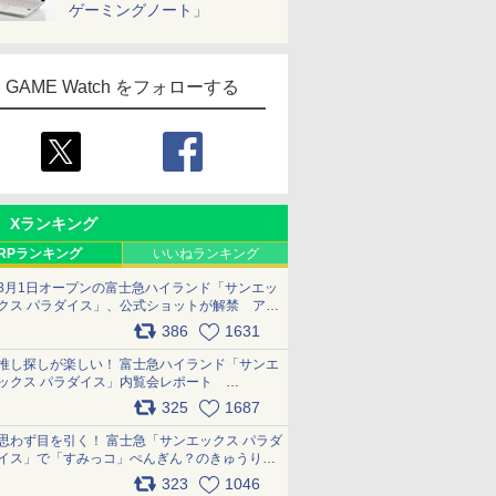
ゲーミングノート」
GAME Watch をフォローする
Xランキング
RPランキング
いいねランキング
8月1日オープンの富士急ハイランド「サンエッ
クス パラダイス」、公式ショットが解禁 アト
ラクション、メニュー、グッズ写真を一覧で紹
386
1631
介 pic.x.com/bDYkq8oRFu
推し探しが楽しい！ 富士急ハイランド「サンエ
ックス パラダイス」内覧会レポート
pic.x.com/p718c0QB0k
325
1687
思わず目を引く！ 富士急「サンエックス パラダ
イス」で「すみっコ」ぺんぎん？のきゅうりド
ッグを食べてみた イラストそのままのメニュ
323
1046
ー化に挑戦。これが意外にもおいしい