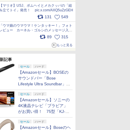
pic.x.com/Kgl04hZaeg
【マリオ】USJ、ボムヘイとメカクッパの「組
み立てトイ」発売！ pic.x.com/AXQ5uZzGEH
131
549
「ウマ娘のウマウマ！ケンタッキー！」フォト
レビュー カーネル・ゴルシのメッセージ入り
パッケージや描き下ろしトレカなどが登場
89
315
pic.x.com/PjnkR9vkXl
もっと見る
新記事
セール
ハード
【Amazonセール】BOSEの
サウンドバー「Bose
Lifestyle Ultra Soundbar」
や、サブウーファー「Bose
セール
ハード
Lifestyle Ultra Subwoofer」
【Amazonセール】ソニーの
などお買い得！
4K液晶テレビ「ブラビア」
がお買い得！ 75型「KJ-
75X75WL」などラインナッ
セール
ハード
プ
【Amazonセール】Boseのヘ