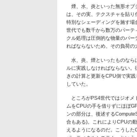
煙、水、炎といった無形オブジ
は、その実、テクスチャを貼り
特別なシェーディングを施す場
世代でも数千から数万のパーテ
クル処理は圧倒的な物量のパー
ればならないため、その負荷の
水、炎、煙といったものならば
ルに実践しなければならない。
きの計算と更新をCPU側で実践
していた。
ところがPS4世代ではジオメ
ムをCPUの手を借りずにほぼG
ンの部分は、後述するComput
合もある)。これによりCPUの
えるようになるのだ。こうしたG