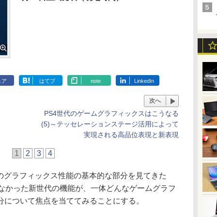
ェア
はてブ
note
LinkedIn
次へ
PS4世代のゲームグラフィックスはこうなる
(5)～テッセレーションステージ活用によって
実現される高品位表現と新表現
1
2
3
4
4のグラフィックス性能の基本的な部分を見てきた
はなかった新世代の機能が、一体どんなゲームグラフ
分について焦点を当ててみることにする。