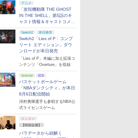
アニメ
「攻殻機動隊 THE GHOST
IN THE SHELL」第5話のキ
ャスト情報＆キャストコメン
ト、エンドカードを公開！
Switch2
本日発売
Switch2「Lies of P：コンプ
リート エディション」ダウ
ンロードが本日発売
「Lies of P」本編に加え拡張コ
ンテンツ「Overture」を収録
Android
iOS
バスケットボールゲーム
「NBAダンクシティ」が本日
8月6日配信開始
河村勇輝選手も参戦するNBA公
式ライセンスゲーム
エンタメ
【特別企画】
パラデータから紐解く