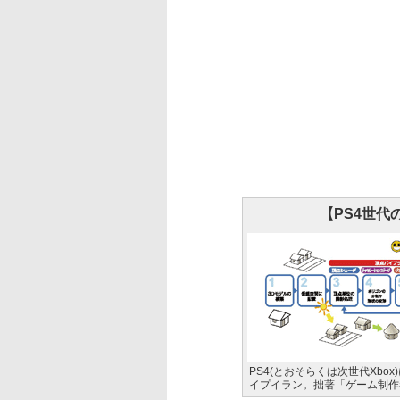
【PS4世
PS4(とおそらくは次世代Xbox)
イプイラン。拙著「ゲーム制作