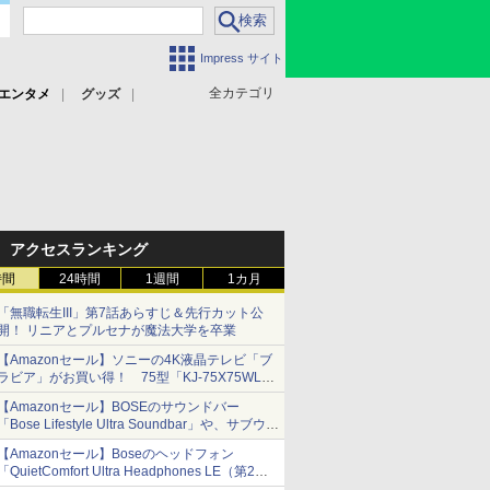
Impress サイト
全カテゴリ
エンタメ
グッズ
アクセスランキング
時間
24時間
1週間
1カ月
「無職転生III」第7話あらすじ＆先行カット公
開！ リニアとプルセナが魔法大学を卒業
【Amazonセール】ソニーの4K液晶テレビ「ブ
ラビア」がお買い得！ 75型「KJ-75X75WL」
などラインナップ
【Amazonセール】BOSEのサウンドバー
「Bose Lifestyle Ultra Soundbar」や、サブウー
ファー「Bose Lifestyle Ultra Subwoofer」など
【Amazonセール】Boseのヘッドフォン
お買い得！
「QuietComfort Ultra Headphones LE（第2世
代）」などお買い得価格で登場