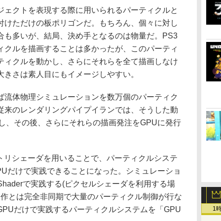
ェクトを表現する際に用いられるパーティクルと
付けただけの板ポリゴンだ。もちろん、個々に対し
合も多いが、結局、決め手となるのは物量だ。PS3
ィクルを描画することは多かったが、このパーティ
ティクルを動かし、さらにそれらを全て描画しなけ
大きさは素人目にもイメージしやすい。
流体物理シミュレーションを数万個のパーティク
従来のレンダリングパイプイランでは、そうした動
し、その後、さらにそれらの描画発注をGPUに発行
トリシェーダを用いることで、パーティクルシステ
PUだけで実践できることになった。シミュレーショ
eShaderで実践する(ピクセルシェーダを利用する場
動作とは完全非同期で大量のパーティクル制御が行な
PUだけで実践するパーティクルシステムを「GPU
1