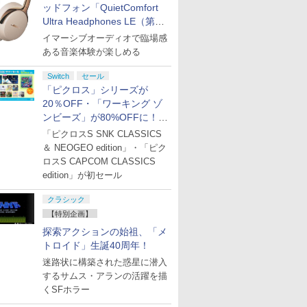
ッドフォン「QuietComfort
Ultra Headphones LE（第2
世代）」などお買い得価格で
イマーシブオーディオで臨場感
登場
ある音楽体験が楽しめる
Switch
セール
「ピクロス」シリーズが
20％OFF・「ワーキング ゾ
ンビーズ」が80%OFFに！
「ジュピターサマーセール
「ピクロスS SNK CLASSICS
2026」開催
＆ NEOGEO edition」・「ピク
ロスS CAPCOM CLASSICS
edition」が初セール
クラシック
【特別企画】
探索アクションの始祖、「メ
トロイド」生誕40周年！
迷路状に構築された惑星に潜入
するサムス・アランの活躍を描
くSFホラー