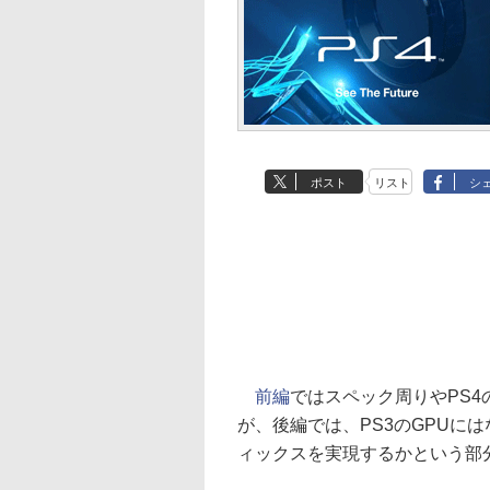
ポスト
リスト
シ
前編
ではスペック周りやPS
が、後編では、PS3のGPUに
ィックスを実現するかという部