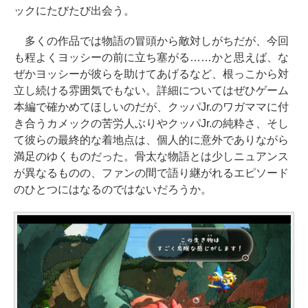
ックにたびたび出会う。
多くの作品では物語の冒頭から敵対しがちだが、今回
も程よくヨッシーの前に立ち塞がる……かと思えば、な
ぜかヨッシーが彼らを助けてあげるなど、根っこから対
立し続ける雰囲気でもない。詳細についてはぜひゲーム
本編で確かめてほしいのだが、クッパJr.のワガママに付
き合うカメックの苦労人ぶりやクッパJr.の純粋さ、そし
て彼らの最終的な着地点は、個人的に意外でありながら
満足のゆくものだった。骨太な物語とは少しニュアンス
が異なるものの、ファンの間で語り継がれるエピソード
のひとつにはなるのではないだろうか。