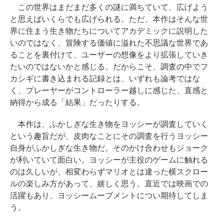
この世界はまだまだ多くの謎に満ちていて、広げよう
と思えばいくらでも広げられる。ただ、本作はそんな世
界に住まう生き物たちについてアカデミックに説明した
いのではなく、冒険する価値に溢れた不思議な世界であ
ることを裏付けて、ユーザーの想像をより拡張していき
たいのではないかと感じる。だからこそ、調査の中でフ
カシギに書き込まれる記録とは、いずれも論考ではな
く、プレーヤーがコントローラー越しに感じた、直感と
納得から成る「結果」だったりする。
本作は、ふかしぎな生き物をヨッシーが調査していく
という趣旨だが、皮肉なことにその調査を行うヨッシー
自身がふかしぎな生き物だ。そのかけ合わせもジョーク
が利いていて面白い。ヨッシーが主役のゲームに触れる
のは久しいが、相変わらずマリオとは違った横スクロー
ルの楽しみ方があって、嬉しく思う。直近では映画での
活躍もあり、ヨッシームーブメントについ期待してしま
う。