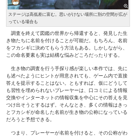
ステージは高低差に富む。思いがけない場所に別の空間が広が
っている場合も
調査を終えて図鑑の世界から帰還すると、発見した生
き物たちに名前を付けることが可能だ。もちろん、名前
をフカシギに決めてもらう方法もある。しかしながら、
この命名要素も実は結構な悩みどころだったりする。
生き物の調査を行う手探り感が楽しい本作では、先に
も述べたようにヒントが用意されても、ゲーム内で直接
答えを提示することはない。ともすれば、仮にどうして
も習性を埋められないプレーヤーは、口コミによる情報
交換やインターネットの情報収集を中心にその答えを見
つけ出そうとするはず。そんなとき、多くの情報はきっ
とフカシギが命名した名前が生き物の公称になっている
だろうと予想できる。
つまり、プレーヤーが名前を付けると、その公称がわ