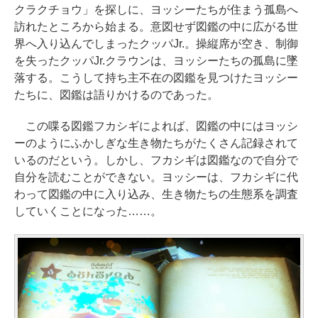
クラクチョウ」を探しに、ヨッシーたちが住まう孤島へ
訪れたところから始まる。意図せず図鑑の中に広がる世
界へ入り込んでしまったクッパJr.。操縦席が空き、制御
を失ったクッパJr.クラウンは、ヨッシーたちの孤島に墜
落する。こうして持ち主不在の図鑑を見つけたヨッシー
たちに、図鑑は語りかけるのであった。
この喋る図鑑フカシギによれば、図鑑の中にはヨッシ
ーのようにふかしぎな生き物たちがたくさん記録されて
いるのだという。しかし、フカシギは図鑑なので自分で
自分を読むことができない。ヨッシーは、フカシギに代
わって図鑑の中に入り込み、生き物たちの生態系を調査
していくことになった……。