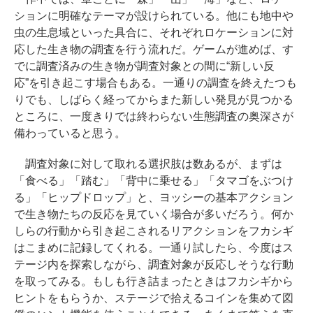
ションに明確なテーマが設けられている。他にも地中や
虫の生息域といった具合に、それぞれロケーションに対
応した生き物の調査を行う流れだ。ゲームが進めば、す
でに調査済みの生き物が調査対象との間に“新しい反
応”を引き起こす場合もある。一通りの調査を終えたつも
りでも、しばらく経ってからまた新しい発見が見つかる
ところに、一度きりでは終わらない生態調査の奥深さが
備わっていると思う。
調査対象に対して取れる選択肢は数あるが、まずは
「食べる」「踏む」「背中に乗せる」「タマゴをぶつけ
る」「ヒップドロップ」と、ヨッシーの基本アクション
で生き物たちの反応を見ていく場合が多いだろう。何か
しらの行動から引き起こされるリアクションをフカシギ
はこまめに記録してくれる。一通り試したら、今度はス
テージ内を探索しながら、調査対象が反応しそうな行動
を取ってみる。もしも行き詰まったときはフカシギから
ヒントをもらうか、ステージで拾えるコインを集めて図