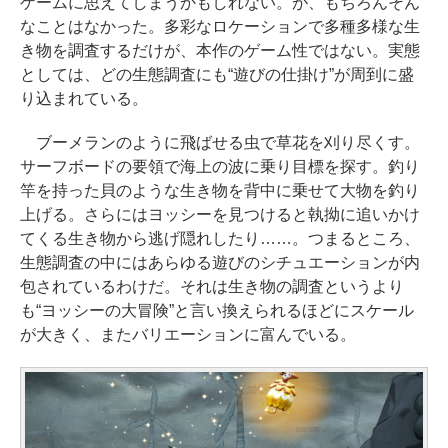
ゲームに思えてしまうかもしれない。が、もちろんそん
なことはなかった。多彩なロケーションで多種多様な生
き物を調査するだけが、本作のゲーム性ではない。実態
としては、どの生態調査にも“遊びの仕掛け”が周到に盛
り込まれている。
ブーメランのように飛ばせる虫で草花を刈り尽くす。
サーフボードの要領で海上の波に乗り目標を探す。釣り
竿を持った貝のような生き物を背中に乗せて大物を釣り
上げる。さらにはヨッシーを見つけると執拗に追いかけ
てくる生き物から逃げ隠れしたり……。つまるところ、
生態調査の中にはあらゆる遊びのシチュエーションが内
包されているわけだ。それは生き物の調査というより
も“ヨッシーの大冒険”と言い換えられるほどにスケール
が大きく、またバリエーションに富んでいる。