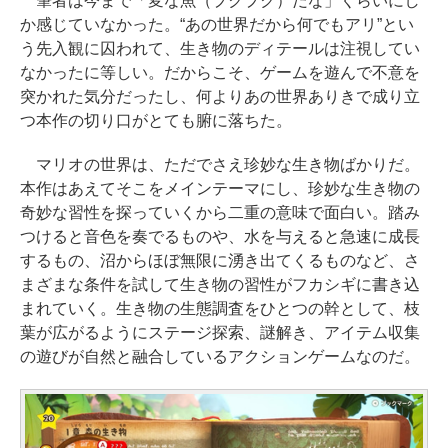
筆者は今まで「変な魚（プクプク）だな」くらいにし
か感じていなかった。“あの世界だから何でもアリ”とい
う先入観に囚われて、生き物のディテールは注視してい
なかったに等しい。だからこそ、ゲームを遊んで不意を
突かれた気分だったし、何よりあの世界ありきで成り立
つ本作の切り口がとても腑に落ちた。
マリオの世界は、ただでさえ珍妙な生き物ばかりだ。
本作はあえてそこをメインテーマにし、珍妙な生き物の
奇妙な習性を探っていくから二重の意味で面白い。踏み
つけると音色を奏でるものや、水を与えると急速に成長
するもの、沼からほぼ無限に湧き出てくるものなど、さ
まざまな条件を試して生き物の習性がフカシギに書き込
まれていく。生き物の生態調査をひとつの幹として、枝
葉が広がるようにステージ探索、謎解き、アイテム収集
の遊びが自然と融合しているアクションゲームなのだ。