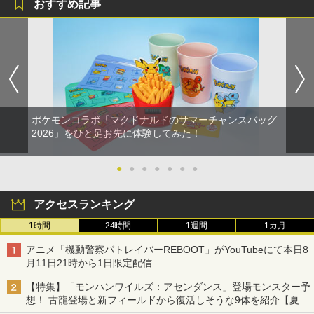
おすすめ記事
ポケモンコラボ「マクドナルドのサマーチャンスバッグ
2026」をひと足お先に体験してみた！
●
●
●
●
●
●
●
アクセスランキング
1時間
24時間
1週間
1カ月
アニメ「機動警察パトレイバーREBOOT」がYouTubeにて本日8
月11日21時から1日限定配信
8月14日にはU-NEXTで限定配信
【特集】「モンハンワイルズ：アセンダンス」登場モンスター予
想！ 古龍登場と新フィールドから復活しそうな9体を紹介【夏休
み特集2026】