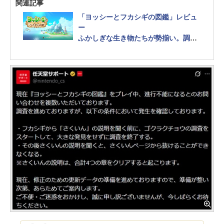
関連記事
「ヨッシーとフカシギの図鑑」レビュ
ー
ふかしぎな生き物たちが勢揃い。調
査・探索・遊びが詰まった新作ヨッシ
ー！