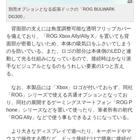
別売オプションとなる拡張ドックの「ROG BULWARK
DG300」
背面部の支えには角度調整可能な透明フリップカバー
を備えており、「ROG Xbox Ally/Ally X」を置いても背
面部が密着しないため、本体の吸気口をふさいでしまう
のを防いでいる。また、ロゴの部分は本体側のLEDと連
動して光る仕組みになっているので、接続時はかなり派
手なビジュアルとなるのもうれしい要素の1つと言え
る。
なお、本製品には「Xbox」ロゴが付いておらず、同社
「ROG」シリーズで使える共通オプションとなってお
り、同社の展開するゲーミングスマートフォン「ROG P
hone」シリーズなどを置いて使ったり、筆者所有の初代
「ROG Ally」などで使う事もできるようになっている。
より大きなディスプレイで遊べたり、キーボードやマ
ウスで操作する際など、ドック接続だけで簡単に接続が