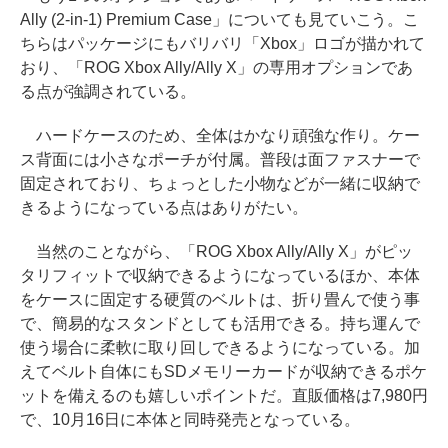
Ally (2-in-1) Premium Case」についても見ていこう。こ
ちらはパッケージにもバリバリ「Xbox」ロゴが描かれて
おり、「ROG Xbox Ally/Ally X」の専用オプションであ
る点が強調されている。
ハードケースのため、全体はかなり頑強な作り。ケー
ス背面には小さなポーチが付属。普段は面ファスナーで
固定されており、ちょっとした小物などが一緒に収納で
きるようになっている点はありがたい。
当然のことながら、「ROG Xbox Ally/Ally X」がピッ
タリフィットで収納できるようになっているほか、本体
をケースに固定する硬質のベルトは、折り畳んで使う事
で、簡易的なスタンドとしても活用できる。持ち運んで
使う場合に柔軟に取り回しできるようになっている。加
えてベルト自体にもSDメモリーカードが収納できるポケ
ットを備えるのも嬉しいポイントだ。直販価格は7,980円
で、10月16日に本体と同時発売となっている。