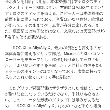
張ボタンを1個ずつ用意。本体左側にはアナログスティ
ックと十字キーと機能ボタン、右側にはA/B/X/Yボタンと
アナログスティックを備える。スピーカーは本体両側の
前面下部に備えられており、音質はかなり良好。臨場感
があって、そのままでゲーム音が存分に楽しめる。ま
た、底面部には端子などはなく、充電などは天面部のUS
B端子を使う必要がある。
「ROG Xbox Ally/Ally X」最大の特徴とも言えるのが
本体両端に備えるグリップ部だ。MicrosoftのXboxコント
ローラーをモチーフとし、試作を繰り返して完成させ
た。「より使いやすさを考慮した」と同社が自信を見せ
るセールスポイントの1つとなっており、実際に持って
見るとこれが驚くほどよく手に馴染む。
またグリップ背面部側はザラザラとした感触で、これ
が滑り防止になっているだけでなく、手触りも心地よ
い。このユニークな形状のグリップには厚みがあるた
め、「ROG Xbox Ally/Ally X」は机の上など平らな場所