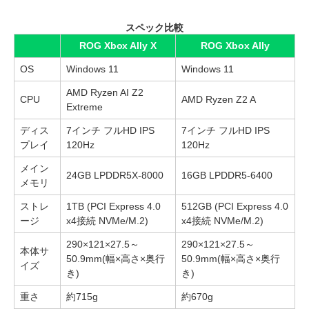
スペック比較
ROG Xbox Ally X
ROG Xbox Ally
OS
Windows 11
Windows 11
AMD Ryzen AI Z2
CPU
AMD Ryzen Z2 A
Extreme
ディス
7インチ フルHD IPS
7インチ フルHD IPS
プレイ
120Hz
120Hz
メイン
24GB LPDDR5X-8000
16GB LPDDR5-6400
メモリ
ストレ
1TB (PCI Express 4.0
512GB (PCI Express 4.0
ージ
x4接続 NVMe/M.2)
x4接続 NVMe/M.2)
290×121×27.5～
290×121×27.5～
本体サ
50.9mm(幅×高さ×奥行
50.9mm(幅×高さ×奥行
イズ
き)
き)
重さ
約715g
約670g