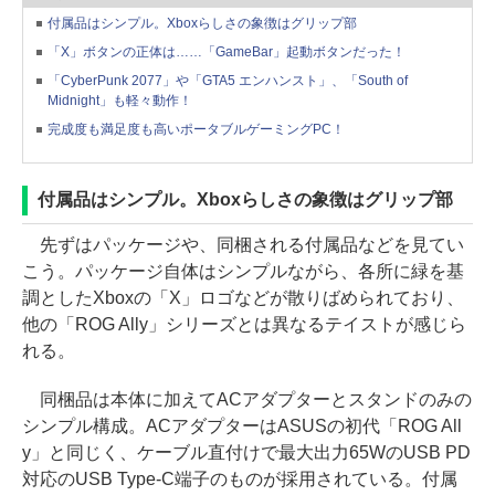
付属品はシンプル。Xboxらしさの象徴はグリップ部
「X」ボタンの正体は……「GameBar」起動ボタンだった！
「CyberPunk 2077」や「GTA5 エンハンスト」、「South of
Midnight」も軽々動作！
完成度も満足度も高いポータブルゲーミングPC！
付属品はシンプル。Xboxらしさの象徴はグリップ部
先ずはパッケージや、同梱される付属品などを見てい
こう。パッケージ自体はシンプルながら、各所に緑を基
調としたXboxの「X」ロゴなどが散りばめられており、
他の「ROG Ally」シリーズとは異なるテイストが感じら
れる。
同梱品は本体に加えてACアダプターとスタンドのみの
シンプル構成。ACアダプターはASUSの初代「ROG All
y」と同じく、ケーブル直付けで最大出力65WのUSB PD
対応のUSB Type-C端子のものが採用されている。付属