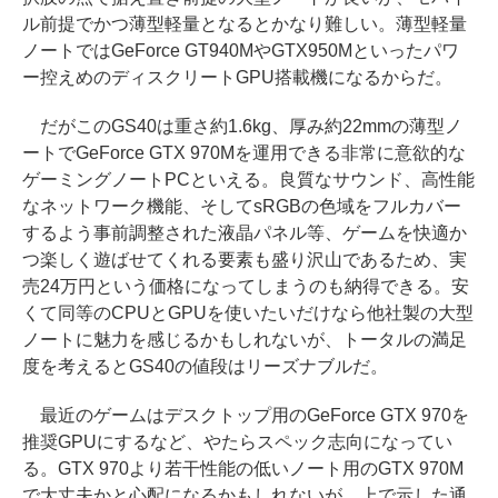
ル前提でかつ薄型軽量となるとかなり難しい。薄型軽量
ノートではGeForce GT940MやGTX950Mといったパワ
ー控えめのディスクリートGPU搭載機になるからだ。
だがこのGS40は重さ約1.6kg、厚み約22mmの薄型ノ
ートでGeForce GTX 970Mを運用できる非常に意欲的な
ゲーミングノートPCといえる。良質なサウンド、高性能
なネットワーク機能、そしてsRGBの色域をフルカバー
するよう事前調整された液晶パネル等、ゲームを快適か
つ楽しく遊ばせてくれる要素も盛り沢山であるため、実
売24万円という価格になってしまうのも納得できる。安
くて同等のCPUとGPUを使いたいだけなら他社製の大型
ノートに魅力を感じるかもしれないが、トータルの満足
度を考えるとGS40の値段はリーズナブルだ。
最近のゲームはデスクトップ用のGeForce GTX 970を
推奨GPUにするなど、やたらスペック志向になってい
る。GTX 970より若干性能の低いノート用のGTX 970M
で大丈夫かと心配になるかもしれないが、上で示した通