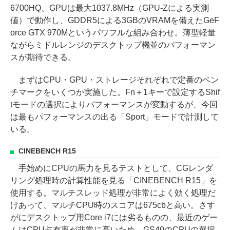
6700HQ、GPUは最大1037.8MHz（GPU-Zによる実測
値）で動作し、GDDR5による3GBのVRAMを備えたGeF
orce GTX 970Mというパワフルな組み合わせ。薄型軽量
ながらミドルレンジのデスクトップ機並のパフォーマン
スが期待できる。
まずはCPU・GPU・ストレージそれぞれで定番のベン
チマークをいくつか実施した。Fn＋1キーで設定するShif
tモードの選択によりパフォーマンスが変動するが、今回
は最もパフォーマンスの出る「Sport」モードで計測して
いる。
CINEBENCH R15
手始めにCPUの馬力を見るテストとして、CGレンダ
リング処理時の計算性能を見る「CINEBENCH R15」を
使用する。マルチスレッド処理が非常によく効く処理だ
けあって、マルチCPU時のスコアは675cbと高い。さす
がにデスクトップ用Core i7には劣るものの、最近のゲー
ムはCPU占有率が非常に高いため、GS40のCPUの選択