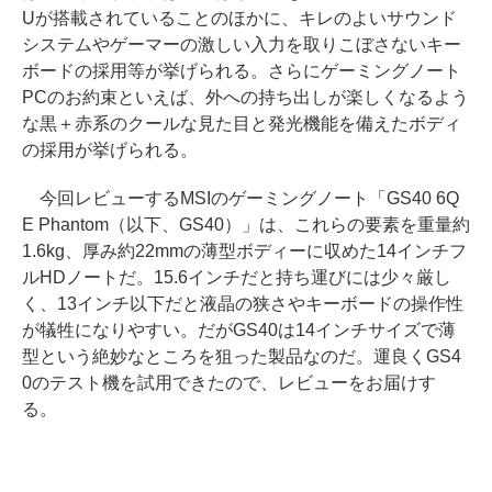
Uが搭載されていることのほかに、キレのよいサウンド
システムやゲーマーの激しい入力を取りこぼさないキー
ボードの採用等が挙げられる。さらにゲーミングノート
PCのお約束といえば、外への持ち出しが楽しくなるよう
な黒＋赤系のクールな見た目と発光機能を備えたボディ
の採用が挙げられる。
今回レビューするMSIのゲーミングノート「GS40 6Q
E Phantom（以下、GS40）」は、これらの要素を重量約
1.6kg、厚み約22mmの薄型ボディーに収めた14インチフ
ルHDノートだ。15.6インチだと持ち運びには少々厳し
く、13インチ以下だと液晶の狭さやキーボードの操作性
が犠牲になりやすい。だがGS40は14インチサイズで薄
型という絶妙なところを狙った製品なのだ。運良くGS4
0のテスト機を試用できたので、レビューをお届けす
る。