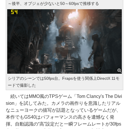
～後半、オブジェが少ないと50～60fpsで推移する
シリアのシーンでは50fps台。Frapsを使う関係上DirectX 11モ
ードで撮影した
続いてはMMO風のTPSゲーム「Tom Clancy's The Divi
sion」を試してみた。カメラの画作りを意識したリアル
なニューヨークの描写が話題となっているゲームだが、
本作でもGS40はパフォーマンスの高さを遺憾なく発
揮。自動認識の“高”設定だと一瞬フレームレートが30fps