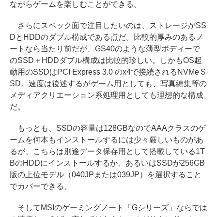
ながらゲームを楽しむことができる。
さらにスペック面で注目したいのは、ストレージがSS
DとHDDのダブル構成である点だ。比較的厚みのあるノ
ートなら当たり前だが、GS40のような薄型ボディーで
のSSD＋HDDダブル構成は比較的珍しい。しかもOS起
動用のSSDはPCI Express 3.0 のx4で接続されるNVMe S
SD。速度は後述するがゲーム用としても、写真編集等の
メディアクリエーション系処理用としても理想的な構成
だ。
もっとも、SSDの容量は128GBなのでAAAクラスのゲ
ームを何本もインストールするには少々厳しいものがあ
るが、こちらは別途データ保存用として搭載している1T
BのHDDにインストールするか、あるいはSSDが256GB
版の上位モデル（040JPまたは039JP）を選択すること
でカバーできる。
そしてMSIのゲーミングノート「Gシリーズ」ならでは