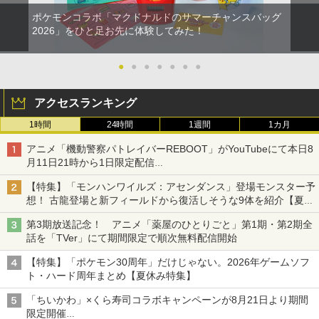
ポケモンコラボ「マクドナルドのサマーチャンスバッグ
2026」をひと足お先に体験してみた！
●
●
●
●
●
●
●
アクセスランキング
1時間
24時間
1週間
1カ月
アニメ「機動警察パトレイバーREBOOT」がYouTubeにて本日8
月11日21時から1日限定配信
8月14日にはU-NEXTで限定配信
【特集】「モンハンワイルズ：アセンダンス」登場モンスター予
想！ 古龍登場と新フィールドから復活しそうな9体を紹介【夏休
み特集2026】
第3期放送記念！ アニメ「薬屋のひとりごと」第1期・第2期全
話を「TVer」にて期間限定で順次無料配信開始
【特集】「ポケモン30周年」だけじゃない。2026年ゲームソフ
ト・ハード周年まとめ【夏休み特集】
「ちいかわ」×くら寿司コラボキャンペーンが8月21日より期間
限定開催