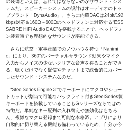
の装備といえば、忘れてはならないのがサウンド・シス
テムだ。スピーカーシステムの設計はオーディオのトッ
プブランド「DynaAudio」、さらに内蔵DACは24bit/192
kbps対応＆160Ω～600Ωのヘッドフォンに対応する“ESS
SABRE HiFi Audio DAC”を搭載することで、ヘッドフォ
ン装着時でも理想的なサウンドが堪能できる。
さらに航空・軍事産業でのノウハウを持つ「Nahimi
c」により、360°のバーチャルサラウンド効果やマイク
入力からノイズの少ないクリアな音声を得ることができ
る。聴くだけでなく配信やチャットまで総合的にカバー
したサウンド・システムなのだ。
“SteelSeries Engine 3”でキーボードにマクロやショー
トカットが割当て可能なバックライト付きSteelSeries製
キーボードを搭載していることもGシリーズならではの
特徴だ。単純なキー配列の入れ替えや無効化はもちろ
ん、複雑なマクロ登録まで可能な本格派。アプリにより
自動的に切り替える機能も備わっているため、自分が今