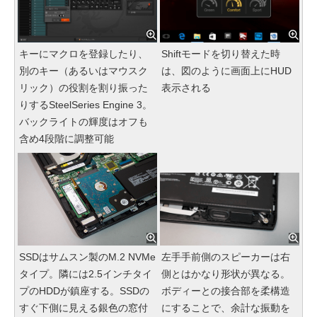
キーにマクロを登録したり、
Shiftモードを切り替えた時
別のキー（あるいはマウスク
は、図のように画面上にHUD
リック）の役割を割り振った
表示される
りするSteelSeries Engine 3。
バックライトの輝度はオフも
含め4段階に調整可能
SSDはサムスン製のM.2 NVMe
左手手前側のスピーカーは右
タイプ。隣には2.5インチタイ
側とはかなり形状が異なる。
プのHDDが鎮座する。SSDの
ボディーとの接合部を柔構造
すぐ下側に見える銀色の窓付
にすることで、余計な振動を