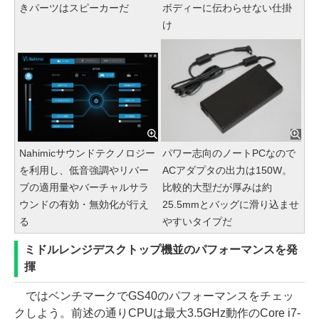
きパーツはスピーカーだ
ボディーに伝わらせない仕掛
け
Nahimicサウンドテクノロジー
パワー志向のノートPCなので
を利用し、低音強調やリバー
ACアダプタの出力は150W。
ブの適用量やバーチャルサラ
比較的大型だが厚みは約
ウンドの有効・無効化が行え
25.5mmとバッグに滑り込ませ
る
やすいタイプだ
ミドルレンジデスクトップ機並のパフォーマンスを発
揮
ではベンチマークでGS40のパフォーマンスをチェッ
クしよう。前述の通りCPUは最大3.5GHz動作のCore i7-