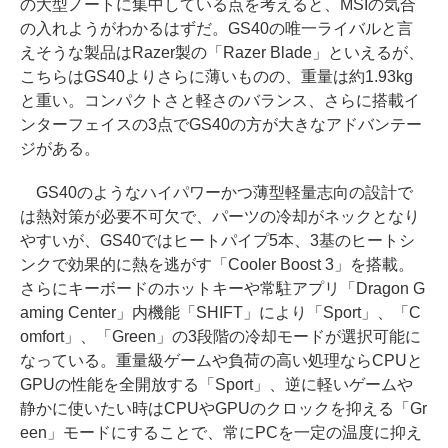
の大型ノートに集中している点を考えると、MSIの気合
の入れようがわかるはずだ。GS40の唯一ライバルと言
えそうな製品はRazer製の「Razer Blade」といえるが、
こちらはGS40よりさらに薄いものの、重量は約1.93kg
と重い。コンパクトさと軽さのバランス、さらに搭載イ
ンターフェイスの3点でGS40の方が大きなアドバンテー
ジがある。
GS40のようなハイパワーかつ薄型軽量志向の設計で
は熱対策が必要不可欠で、パーツの冷却がネックとなり
やすいが、GS40ではヒートパイプ5本、3基のヒートシ
ンクで効果的に熱を逃がす「Cooler Boost 3」を搭載。
さらにキーボードのホットキーや常駐アプリ「Dragon G
aming Center」内機能「SHIFT」により「Sport」、「C
omfort」、「Green」の3段階の冷却モードが選択可能に
なっている。重量級ゲームや負荷の高い処理ならCPUと
GPUの性能を全開放する「Sport」、逆に軽いゲームや
静かに使いたい時はCPUやGPUのクロックを抑える「Gr
een」モードにすることで、常にPCを一定の温度に抑え