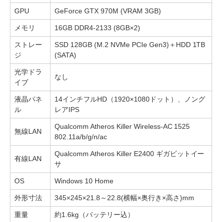
GPU
GeForce GTX 970M (VRAM 3GB)
メモリ
16GB DDR4-2133 (8GB×2)
ストレー
SSD 128GB (M.2 NVMe PCIe Gen3)＋HDD 1TB
ジ
(SATA)
光学ドラ
なし
イブ
液晶パネ
14インチフルHD（1920×1080ドット）、ノング
ル
レアIPS
Qualcomm Atheros Killer Wireless-AC 1525
無線LAN
802.11a/b/g/n/ac
Qualcomm Atheros Killer E2400 ギガビットイー
有線LAN
サ
OS
Windows 10 Home
外形寸法
345×245×21.8～22.8(横幅×奥行き×高さ)mm
重量
約1.6kg（バッテリー込）