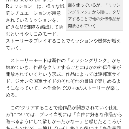
面を使っているが、「ミッシ
Rミッション」は、様々な戦
ングリンク」から順に、クリ
闘シチュエーションが用意
アすることで他の外伝作品が
されているミッションを、
開放されていく
好きなMS部隊を編成して挑
むというやりこみモード。
ストーリーをプレイすることでミッションや機体が増え
ていく。
ストーリーモードは新作の「ミッシングリンク」から
始めていき、作品をクリアするごとにほかの外伝作品が
開放されていくという形式。作品によっては連邦軍サイ
ド、ジオン公国軍サイドのそれぞれの目線で楽しめるよ
うになっていて、本作全体で10＋αのストーリーが楽し
める。
この“クリアすることで他作品が開放されていく仕組
み”については、プレイ当初には「自由に好きな作品から
遊べるようにして欲しかったかなー」と感じたところが
あったのだが、一通りプレイし終えた後には「各作品同