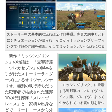
ストーリー中の基本的な流れは全作品共通。隊員の胸中ととも
にシチュエーションが語られ、そこからミッションブリーフィ
ングで作戦の詳細を確認。そしてミッションという流れになる
新作「ミッシングリン
ク」の物語は、「交響詩篇
エウレカセブン」の脚本を
手がけたストーリーライダ
ーズによるオリジナルシナ
「ミッシングリンク」に登場
リオ。極刑の執行待ちだっ
する連邦軍の「スレイヴ・レ
た犯罪者で結成された連邦
イス」隊。グレイヴによって
軍の特殊部隊「スレイヴ・
生かされている裏の顔を持つ
レイス」と、家柄や出身な
どでエリートコースから外