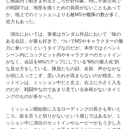
じ画面内で動きまわるところが好印象。特に宇宙空間で
の戦闘では、地形を描くための負荷がないこともあって
か、地上でのミッションよりも敵MSや艦隊の数が多く、
迫力もあった。
演出においては、筆者はガンダム作品において「味の
ある会話」が最も好きで、ついでMSやキャラクターの魅
力に食いつくというタイプなのだが、本作ではイベント
シーン内にコックピット内やキャラクターのカットイン
がなく、会話をMSのアップにしている“MSの擬人化”的
な見せ方をしている。隊員たちの顔、名前、声がなかな
か頭に入ってこず、思い入れが高まらないのが残念。カ
ットインは、ミッション中だと左上、右上に小さく入る
のだが、戦闘中なのであまり見ている余裕がないタイミ
ングのものが多かった。
ミッション開始前に入るローディングの長さも辛いと
ころ。欲を言うと切りがないという感じではあるが、ミ
ッション中に演出のカットインやムービーがもう少し入