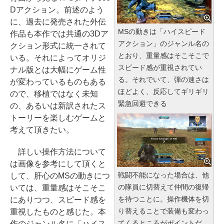
Dアクション。前述のよう
に、過去に発売された外伝
MSの動きは「ハイスピード
作品も本作では共通の3Dア
アクション」のジャンル名の
クション形式に統一されて
とおり、重量感はそこそこで
いる。それによってオリジ
スピード感が重視されてい
ナル版とは大幅にゲーム性
る。それでいて、弾の速さは
が変わっているものもある
ほどよく、反応してギリギリ
ので、移植ではなく未知
緊急回避できる
の、あるいは新訳されたス
トーリーを楽しむゲームと
考えて頂きたい。
詳しい操作方法について
は画像を参考にして頂くと
戦闘不能になった場合は、他
して、肝心のMSの動きにつ
の隊員に切替えて仲間の復帰
いては、重量感はそこそこ
を待つことに。操作機体を切
にありつつ、スピード感を
り替えることで装備も変わっ
重視したものと感じた。本
てくるところがポイントだ
作のジャンル名に「ハイス