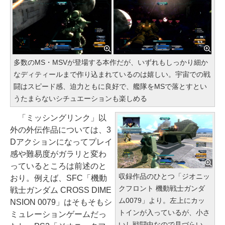
多数のMS・MSVが登場する本作だが、いずれもしっかり細か
なディティールまで作り込まれているのは嬉しい。宇宙での戦
闘はスピード感、迫力ともに良好で、艦隊をMSで落とすとい
うたまらないシチュエーションも楽しめる
「ミッシングリンク」以
外の外伝作品については、3
Dアクションになってプレイ
感や難易度がガラリと変わ
っているところは前述のと
収録作品のひとつ「ジオニッ
おり。例えば、SFC「機動
クフロント 機動戦士ガンダ
戦士ガンダム CROSS DIME
ム0079」より。左上にカッ
NSION 0079」はそもそもシ
トインが入っているが、小さ
ミュレーションゲームだっ
いし戦闘中なので見づらい。