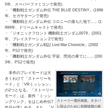
5年、スーパーファミコンで発売)
・「機動戦士ガンダム外伝 THE BLUE DESTINY」(1996
年、セガサターンで発売)
・「機動戦士ガンダム外伝 コロニーの落ちた地で…」(1
999年、ドリームキャストで発売)
・「ジオニックフロント 機動戦士ガンダム0079」(2001
年、プレイステーション 2で発売)
・「機動戦士ガンダム戦記 Lost War Chronicle」(2002
年、PS2で発売)
・「機動戦士ガンダム外伝 宇宙、閃光の果てに…」(200
3年、PS2で発売)
本作のプレイモードは大
きくわけて「ストーリーモ
ード」と「VRミッション」
の2つとなる。「ストーリー
モード」は、新作「ミッシ
ストーリー選択画面。ネタバ
ングリンク」をはじめ外伝7
レ防止のために初期状態の画
作品が楽しめる。また、「V