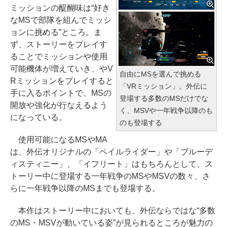
ミッションの醍醐味は“好き
なMSで部隊を組んでミッシ
ョンに挑める”ところ。ま
ず、ストーリーをプレイす
ることでミッションや使用
可能機体が増えていき、やV
自由にMSを選んで挑める
Rミッションをプレイすると
「VRミッション」。外伝に
手に入るポイントで、MSの
登場する多数のMSだけでな
開放や強化が行なえるよう
く、MSVや一年戦争以降のも
になっている。
のも登場する
使用可能になるMSやMA
は、外伝オリジナルの「ペイルライダー」や「ブルーデ
ィスティニー」、「イフリート」はもちろんとして、ス
トーリー中に登場する一年戦争のMSやMSVの数々、さ
らに一年戦争以降のMSまでも登場する。
本作はストーリー中においても、外伝ならではな“多数
のMS・MSVが動いている姿”が見られるところが魅力の