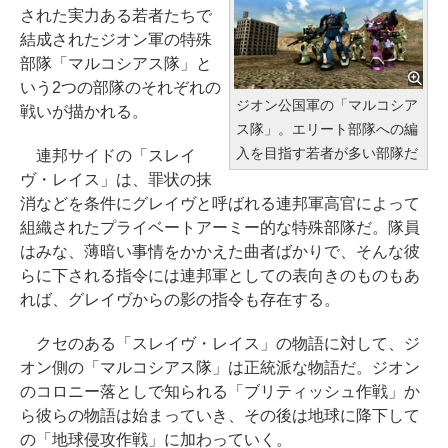
された実力ある若者たちで
結成されたジオン軍の特殊
部隊「マルコシアス隊」と
いう2つの部隊のそれぞれの
ジオン公国軍の「マルコシア
戦いが描かれる。
ス隊」。エリート部隊への編
入を目指す若者が多い部隊だ
連邦サイドの「スレイ
ヴ・レイス」は、罪状の抹
消などを条件にグレイヴと呼ばれる連邦軍高官によって
組織されたプライベートアーミー的な特殊部隊だ。隊員
はみな、薄暗い事情をかかえた曲者ばかりで、そんな彼
らに下される指令には連邦軍としての表向きのものもあ
れば、グレイヴからの影の指令も存在する。
クセのある「スレイヴ・レイス」の物語に対して、ジ
オン側の「マルコシアス隊」は正統派な物語だ。ジオン
のコロニー落としで知られる「ブリティッシュ作戦」か
ら彼らの物語は始まっていき、その後は地球に降下して
の「地球侵攻作戦」に加わっていく。