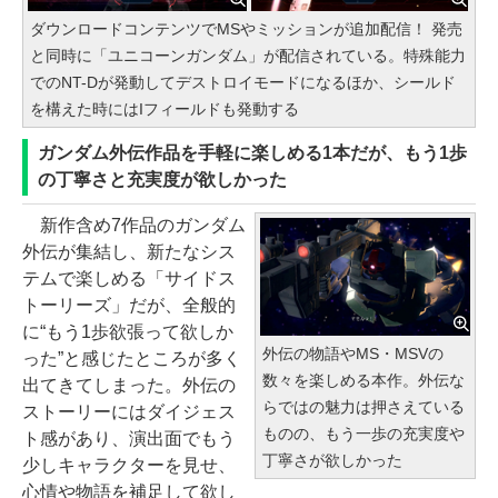
ダウンロードコンテンツでMSやミッションが追加配信！ 発売
と同時に「ユニコーンガンダム」が配信されている。特殊能力
でのNT-Dが発動してデストロイモードになるほか、シールド
を構えた時にはIフィールドも発動する
ガンダム外伝作品を手軽に楽しめる1本だが、もう1歩
の丁寧さと充実度が欲しかった
新作含め7作品のガンダム
外伝が集結し、新たなシス
テムで楽しめる「サイドス
トーリーズ」だが、全般的
に“もう1歩欲張って欲しか
外伝の物語やMS・MSVの
った”と感じたところが多く
数々を楽しめる本作。外伝な
出てきてしまった。外伝の
らではの魅力は押さえている
ストーリーにはダイジェス
ものの、もう一歩の充実度や
ト感があり、演出面でもう
丁寧さが欲しかった
少しキャラクターを見せ、
心情や物語を補足して欲し