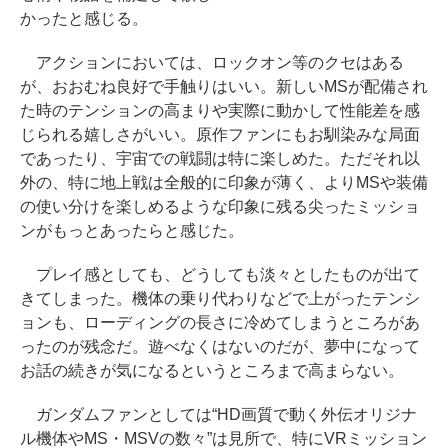
かったと感じる。
アクションにおいては、ロックオン等のクセはある
が、おおむね良好で手触りはいい。新しいMSが配備され
た時のテンションの高まりや実際に動かして性能差を感
じられる嬉しさがいい。原作ファンにもお馴染みな局面
であったり、宇宙での戦闘は特に楽しめた。ただそれ以
外の、特に地上戦は全般的に印象が薄く、よりMSや装備
の使い分けを楽しめるような印象に残る尖ったミッショ
ンがもっとあったらと感じた。
プレイ感としても、どうしても淡々としたものが出て
きてしまった。機体の乗り代わりなどで上がったテンシ
ョンも、ローディングの長さに冷めてしまうところがあ
ったのが残念だ。遊べなくはないのだが、夢中になって
お話の続きが気になるというところまで高まらない。
ガンダムファンとしては“HD画質で動く外伝オリジナ
ル機体やMS・MSVの数々”は見所で、特にVRミッション