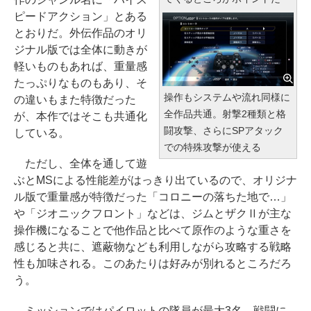
ピードアクション」とある
とおりだ。外伝作品のオリ
ジナル版では全体に動きが
軽いものもあれば、重量感
たっぷりなものもあり、そ
操作もシステムや流れ同様に
の違いもまた特徴だった
全作品共通。射撃2種類と格
が、本作ではそこも共通化
闘攻撃、さらにSPアタック
している。
での特殊攻撃が使える
ただし、全体を通して遊
ぶとMSによる性能差がはっきり出ているので、オリジナ
ル版で重量感が特徴だった「コロニーの落ちた地で…」
や「ジオニックフロント」などは、ジムとザクⅡが主な
操作機になることで他作品と比べて原作のような重さを
感じると共に、遮蔽物なども利用しながら攻略する戦略
性も加味される。このあたりは好みが別れるところだろ
う。
ミッションではパイロットの隊員が最大3名、戦闘に