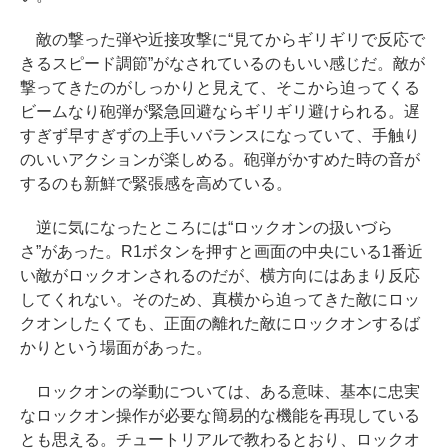
敵の撃った弾や近接攻撃に“見てからギリギリで反応で
きるスピード調節”がなされているのもいい感じだ。敵が
撃ってきたのがしっかりと見えて、そこから迫ってくる
ビームなり砲弾が緊急回避ならギリギリ避けられる。遅
すぎず早すぎずの上手いバランスになっていて、手触り
のいいアクションが楽しめる。砲弾がかすめた時の音が
するのも新鮮で緊張感を高めている。
逆に気になったところには“ロックオンの扱いづら
さ”があった。R1ボタンを押すと画面の中央にいる1番近
い敵がロックオンされるのだが、横方向にはあまり反応
してくれない。そのため、真横から迫ってきた敵にロッ
クオンしたくても、正面の離れた敵にロックオンするば
かりという場面があった。
ロックオンの挙動については、ある意味、基本に忠実
なロックオン操作が必要な簡易的な機能を再現している
とも思える。チュートリアルで教わるとおり、ロックオ