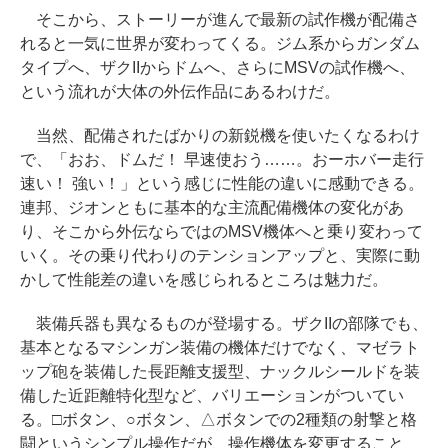
そこから、ストーリーが進んで最新の試作機が配備さ
れると一気に世界が変わってくる。ジム系からガンダム
タイプへ、ザクIIからドムへ、さらにMSVの試作機へ、
という流れが大体の外伝作品にあるわけだ。
当然、配備されたばかりの新鋭機を使いたくなるわけ
で、「おお、ドムだ！ 早速使おう……。おーホバー走行
速い！ 強い！」という感じに性能の違いに感動できる。
連邦、ジオンともに基本的な主流配備機体の変化があ
り、そこから外伝ならではのMSV機体へと乗り変わって
いく。その乗り代わりのテンションアップと、実際に動
かして性能差の違いを感じられるところは魅力だ。
装備兵器も異なるものが登場する。ザクIIの部隊でも、
基本となるマシンガン装備の機体だけでなく、マゼラト
ップ砲を装備した長距離支援型、ナックルシールドを装
備した近距離特化型など、バリエーションがついてい
る。□ボタン、○ボタン、△ボタンでの2種類の射撃と格
闘というシンプル操作だが、操作機体を変更すること