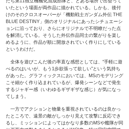
たち第11独立機械化混成部隊と、とある場所で出会って
いたという場面が両作品に描かれている。しかも、後付
けのそのクロスオーバーが「機動戦士ガンダム外伝 THE
BLUE DESTINY」側のオリジナルにあったシチュエーシ
ョンに沿っており、さらにオリジナルで不明瞭だった点
を解消している。そうした外伝作品同士の繋がりを楽し
めるように、作品が順に開放されていく作りにしている
というわけだ。
全体を遊びこんだ後の率直な感想としては、“手軽に遊
べるのはいいが、もう1歩欲張って欲しい”という気持ち
があった。グラフィックスにおいては、MSのモデリング
こそ細かく作り込まれているが、爆発シーンなどで発生
するジャギー感（いわゆるギザギザな感じ）が気になっ
てしまう。
一方でアクションと物量を重視されているのは良かっ
たところで、遠景の敵がしっかり見えて攻撃に反応でき
るし、ミッションによってはかなり多数のMSや艦隊が同