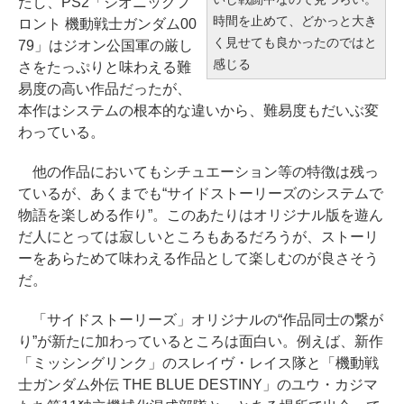
たし、PS2「ジオニックフ
時間を止めて、どかっと大き
ロント 機動戦士ガンダム00
く見せても良かったのではと
79」はジオン公国軍の厳し
感じる
さをたっぷりと味わえる難
易度の高い作品だったが、
本作はシステムの根本的な違いから、難易度もだいぶ変
わっている。
他の作品においてもシチュエーション等の特徴は残っ
ているが、あくまでも“サイドストーリーズのシステムで
物語を楽しめる作り”。このあたりはオリジナル版を遊ん
だ人にとっては寂しいところもあるだろうが、ストーリ
ーをあらためて味わえる作品として楽しむのが良さそう
だ。
「サイドストーリーズ」オリジナルの“作品同士の繋が
り”が新たに加わっているところは面白い。例えば、新作
「ミッシングリンク」のスレイヴ・レイス隊と「機動戦
士ガンダム外伝 THE BLUE DESTINY」のユウ・カジマ