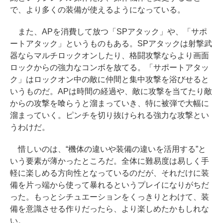
で、より多くの装備が使えるようになっている。
また、APを消費して放つ「SPアタック」や、「サポ
ートアタック」というものもある。SPアタックは射撃武
器ならマルチロックオンしたり、格闘攻撃ならより画面
ロックからの強力なコンボを放てる。「サポートアタッ
ク」はロックオン中の敵に仲間と集中攻撃を浴びせると
いうものだ。APは時間の経過や、敵に攻撃を当てたり敵
からの攻撃を喰らうと溜まっていき、特に被弾で大幅に
溜まっていく。ピンチを切り抜けられる強力な攻撃とい
うわけだ。
惜しいのは、“機体の違いや装備の違いを活用する”と
いう要素が薄かったところだ。全体に難易度は易しく手
軽に楽しめる方向性となっているのだが、それだけに装
備を片っ端から使って暴れるというプレイになりがちだ
った。もっとシチュエーションをくっきりとわけて、装
備を意識させる作りだったら、より楽しめたかもしれな
い。