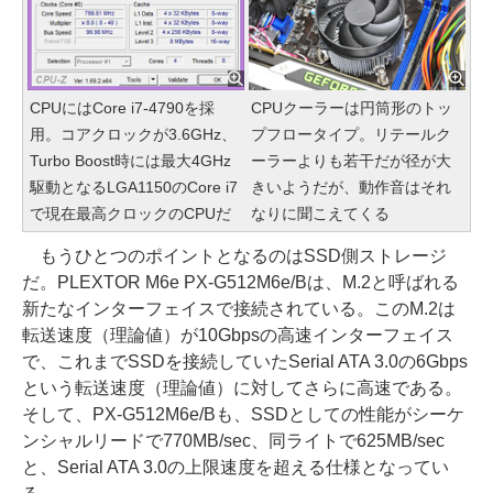
CPUにはCore i7-4790を採
CPUクーラーは円筒形のトッ
用。コアクロックが3.6GHz、
プフロータイプ。リテールク
Turbo Boost時には最大4GHz
ーラーよりも若干だが径が大
駆動となるLGA1150のCore i7
きいようだが、動作音はそれ
で現在最高クロックのCPUだ
なりに聞こえてくる
もうひとつのポイントとなるのはSSD側ストレージ
だ。PLEXTOR M6e PX-G512M6e/Bは、M.2と呼ばれる
新たなインターフェイスで接続されている。このM.2は
転送速度（理論値）が10Gbpsの高速インターフェイス
で、これまでSSDを接続していたSerial ATA 3.0の6Gbps
という転送速度（理論値）に対してさらに高速である。
そして、PX-G512M6e/Bも、SSDとしての性能がシーケ
ンシャルリードで770MB/sec、同ライトで625MB/sec
と、Serial ATA 3.0の上限速度を超える仕様となってい