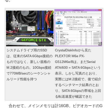
る。
システムドライブ用のSSD
CrystalDiskInfoから見た
は、従来のSATA 6Gbps接続の
PLEXTOR M6e PX-
ものではなく、新しい規格の
G512M6e/Bは、まだSerial
M.2接続のもの。10Gbps接続
ATA/600 = SATA 6Gbpsという
で770MB/secのシーケンシャ
表示。しかし写真のとおり、
ルリード性能を持つ
実際にはM.2接続で、後で紹介
するベンチマーク結果のとお
り、SATA 6Gbpsの帯域を上回
る転送速度が確認できた
合わせて、メインメモリは計16GB、ビデオカードのG