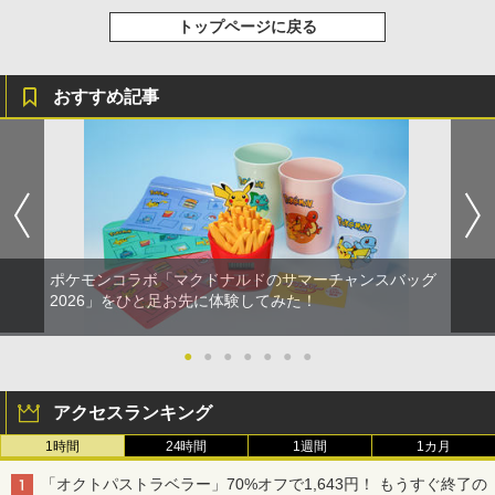
トップページに戻る
おすすめ記事
ポケモンコラボ「マクドナルドのサマーチャンスバッグ
2026」をひと足お先に体験してみた！
●
●
●
●
●
●
●
アクセスランキング
1時間
24時間
1週間
1カ月
「オクトパストラベラー」70%オフで1,643円！ もうすぐ終了の