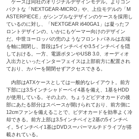
ケースは同社のオリジナルデザインモデル。よりコン
パクトな「NEXTGEAR-MICRO」や、上位モデルの「M
ASTERPIECE」がシンプルなデザインのケースを採用し
ているのに対し、「NEXTGEAR i640GA1」は凝ったフ
ロントデザインの、いかにもゲーマー向けのデザイン
だ。中世ヨーロッパの兜のようなフロントパネルは左端
を軸に開閉し、普段は5インチベイや3.5インチベイを隠
しておける。一方、電源ボタンやUSB 3.0、オーディオ
入出力といったインターフェイスは上部前方に配置され
ており、カバーを開閉せずアクセスできる。
内部はATXケースとしては一般的なレイアウト。前方
下部には3.5インチシャドーベイ4基を備え、1基をHDD
が使用している。その上の、ちょうどビデオカードの後
部にあたる部分はスペースが開けられており、前方側に
12cmファンを備えることで、ビデオカードを効率よく冷
却できる。前方上部は3.5インチベイと2基の5インチベ
イ。5インチベイ1基はDVDスーパーマルチドライブが搭
載されている。