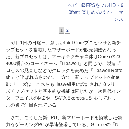
ヘビー級FPSをフルHD・6
0fpsで楽しめるパフォーマ
ンス
1
2
5月11日の日曜日、新しいIntel Coreプロセッサと新チ
ップセットを搭載したマザーボードが販売開始となっ
た。新プロセッサは、アーキテクチャ自体はCore i7/5/3
4000番台のコードネーム「Haswell」と同じで、製造プ
ロセスの見直しなどでクロックを高めた「Haswell Refre
sh」と呼ばれるものだ。一方で、新チップセットのIntel
9シリーズは、こちらもHaswell用に設計された8シリー
ズチップセットと基本的な機能は同じだが、次世代イン
ターフェイスのM.2や、SATA Expressに対応しており、
この点で注目されている。
さて、こうした新CPU、新マザーボードを搭載した強
力なゲーミングPCが早速登場している。G-Tuneの「NE