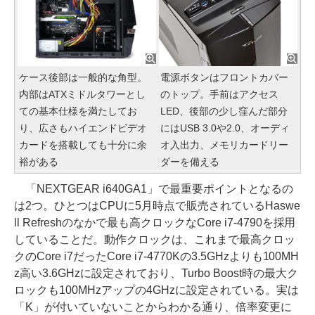
ケース後部は一般的な角型。
電源ボタンはフロントカバー
内部はATXミドルタワーとし
のトップ。手前はアクセス
ての基本仕様を満たしてお
LED、後部の少し窪んだ部分
り、広さもハイエンドビデオ
にはUSB 3.0や2.0、オーディ
カードを搭載しても十分に余
オ入出力、メモリカードリー
裕がある
ダーを備える
「NEXTGEAR i640GA1」で最重要ポイントとなるの
は2つ。ひとつはCPUに5月時点で販売されているHaswe
ll Refreshのなかで最も高クロックなCore i7-4790を採用
していることだ。動作クロックは、これまで最高クロッ
クのCore i7だったCore i7-4770Kの3.5GHzよりも100MH
z高い3.6GHzに設定されており、Turbo Boost時の最大ク
ロックも100MHzアップの4GHzに設定されている。実は
「K」が付いていないことからわかる通り、倍率変更に