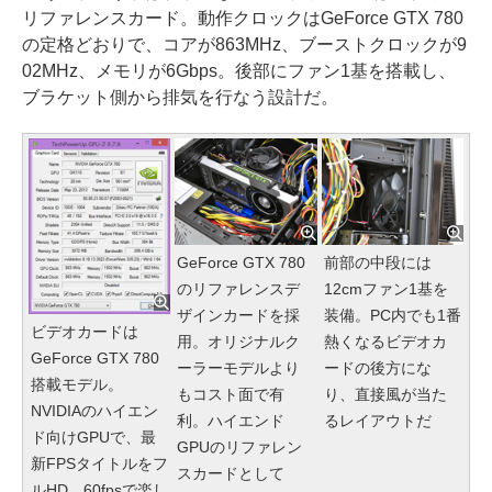
リファレンスカード。動作クロックはGeForce GTX 780
の定格どおりで、コアが863MHz、ブーストクロックが9
02MHz、メモリが6Gbps。後部にファン1基を搭載し、
ブラケット側から排気を行なう設計だ。
GeForce GTX 780
前部の中段には
のリファレンスデ
12cmファン1基を
ザインカードを採
装備。PC内でも1番
ビデオカードは
用。オリジナルク
熱くなるビデオカ
GeForce GTX 780
ーラーモデルより
ードの後方にな
搭載モデル。
もコスト面で有
り、直接風が当た
NVIDIAのハイエン
利。ハイエンド
るレイアウトだ
ド向けGPUで、最
GPUのリファレン
新FPSタイトルをフ
スカードとして
ルHD、60fpsで楽し