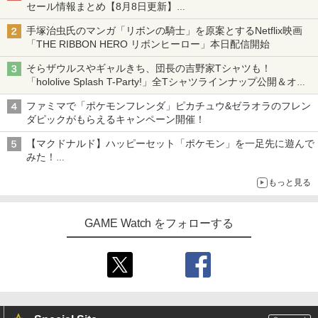
セール情報まとめ【8月8日更新】
ニンテンドーeショップでは「大神 絶景版」が67%オフで990円
手塚治虫氏のマンガ「リボンの騎士」を原案とするNetflix映画
「THE RIBBON HERO リボンヒーロー」本日配信開始
そらザウルスやギャルきち、団長の吉野家Tシャツも！
「hololive Splash T-Party!」全Tシャツラインナップ公開＆オン
ライン販売開始
ファミマで「ポケモンフレンダ」ピカチュウ&ゼラオラのフレン
ダピックがもらえるキャンペーン開催！
【マクドナルド】ハッピーセット「ポケモン」を一足先に遊んで
みた！
30周年を記念して30種類のポケモンがおもちゃで登場
もっと見る
GAME Watch をフォローする