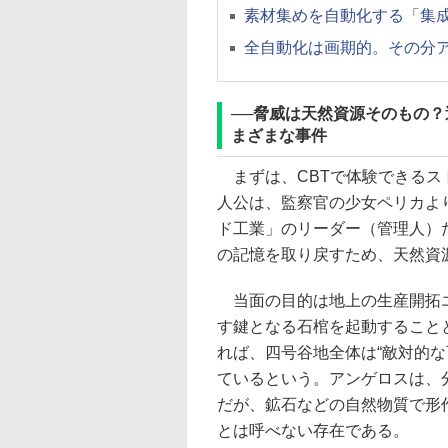
素材集めを自動化する「集
全自動化は画期的。その分
──脅威は天然資源そのもの
まざまな事件
まずは、CBTで体験できるス
人公は、監察官の少女ペリカよ
ド工業」のリーダー（管理人）
の記憶を取り戻すため、天然資源
当面の目的は地上の生産開拓エ
す鍵となる石棺を起動すること
れば、四号谷地全体は“敵対的
ているという。アンゲロスは、
だが、鉱石などの自然物質で形
とは呼べない存在である。