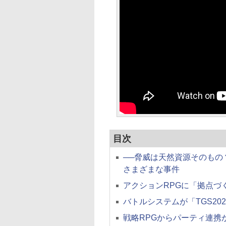
目次
──脅威は天然資源そのも
さまざまな事件
アクションRPGに「拠点づ
バトルシステムが「TGS20
戦略RPGからパーティ連携が