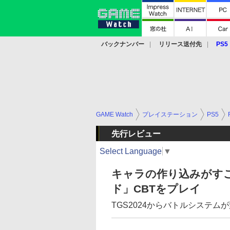
バックナンバー
リリース送付先
PS5
モバイル
eスポーツ
クラウド
PS
GAME Watch
プレイステーション
PS5
先行レビュー
Select Language
▼
キャラの作り込みがす
ド」CBTをプレイ
TGS2024からバトルシステ