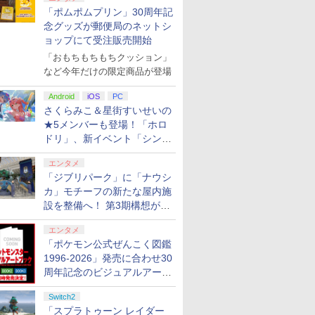
「ポムポムプリン」30周年記
念グッズが郵便局のネットシ
ョップにて受注販売開始
「おもちもちもちクッション」
など今年だけの限定商品が登場
Android
iOS
PC
さくらみこ＆星街すいせいの
★5メンバーも登場！「ホロ
ドリ」、新イベント「シンク
ロする夏のスパークル」がス
エンタメ
タート
「ジブリパーク」に「ナウシ
カ」モチーフの新たな屋内施
設を整備へ！ 第3期構想が公
開
エンタメ
「ポケモン公式ぜんこく図鑑
1996-2026」発売に合わせ30
周年記念のビジュアルアート
ブック3冊同時発売が決定
Switch2
「スプラトゥーン レイダー