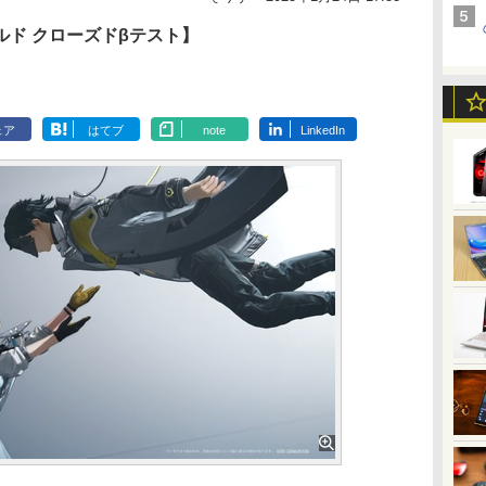
ド クローズドβテスト】
ェア
はてブ
note
LinkedIn