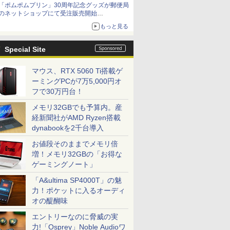
「ポムポムプリン」30周年記念グッズが郵便局
「特製ガーリックマヨソース」を使用した超大
のネットショップにて受注販売開始
型チーズバーガー
「おもちもちもちクッション」など今年だけの
もっと見る
限定商品が登場
Special Site
マウス、RTX 5060 Ti搭載ゲ
ーミングPCが7万5,000円オ
フで30万円台！
メモリ32GBでも予算内。産
経新聞社がAMD Ryzen搭載
dynabookを2千台導入
お値段そのままでメモリ倍
増！メモリ32GBの「お得な
ゲーミングノート」
「A&ultima SP4000T」の魅
力！ポケットに入るオーディ
オの醍醐味
エントリーなのに脅威の実
力!「Osprey」Noble Audioワ