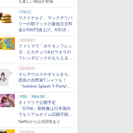
も楽しい商品が登場
グルメ
マクドナルド、マックデリバ
リーの朝マックの最低注文料
金が500円値上げ。8月18日
より1,500円から受付
エンタメ
ファミマで「ポケモンフレン
ダ」ピカチュウ&ゼラオラの
フレンダピックがもらえるキ
ャンペーン開催！
エンタメ
そらザウルスやギャルきち、
団長の吉野家Tシャツも！
「hololive Splash T-Party!」
全Tシャツラインナップ公開
PS5
Xbox SX
＆オンライン販売開始
ネトフリで公開予定
「GTA6」新映像は日本国内
でもリアルタイム試聴可能。
しかも日本語字幕付き
Netflixから公式回答あり
エンタメ