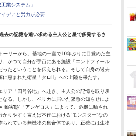
成工業システム」
アイデアと労力が必要
？過去の記憶を追い求める主人公と星で多発するさ
トーリーから。基地の一室で10年ぶりに目覚めた主
り、かつて自分が宇宙にある施設「エンドフィール
だったということを伝えられる。そして自身の過去
に恵まれた衛星「タロII」への上陸を果たす。
リア「四号谷地」へ赴き、主人公の記憶を取り戻
となる。しかし、ペリカに届いた緊急の知らせによ
な可動実態”「アンゲロス」によって、危機に晒され
分かりやすく言えば本作における“モンスター”なの
作られている無機物の集合体であり、正確には生物