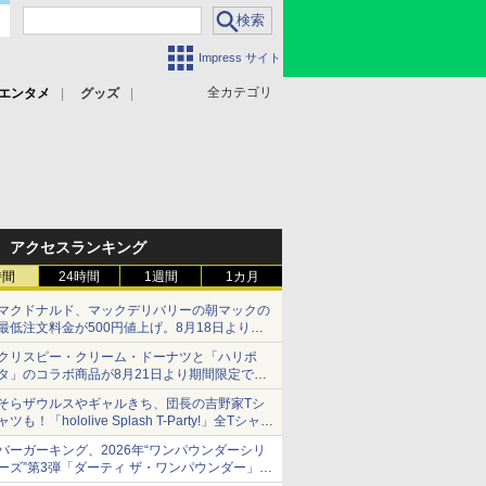
Impress サイト
全カテゴリ
エンタメ
グッズ
アクセスランキング
時間
24時間
1週間
1カ月
マクドナルド、マックデリバリーの朝マックの
最低注文料金が500円値上げ。8月18日より
1,500円から受付
クリスピー・クリーム・ドーナツと「ハリポ
タ」のコラボ商品が8月21日より期間限定で発
売
そらザウルスやギャルきち、団長の吉野家Tシ
組分け帽子ドーナツなど見た目も楽しい商品が
ャツも！「hololive Splash T-Party!」全Tシャツ
登場
ラインナップ公開＆オンライン販売開始
バーガーキング、2026年“ワンパウンダーシリ
ーズ”第3弾「ダーティ ザ・ワンパウンダー」を
8月7日発売