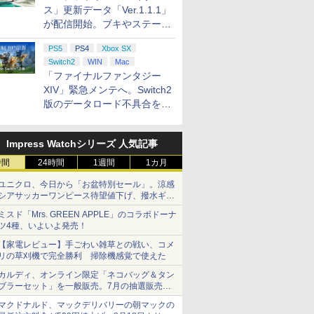
ス」更新データ「Ver.1.1.1」
が配信開始。ブキやステージ
に関する不具合を修正
PS5
PS4
Xbox SX
Switch2
WIN
Mac
「ファイナルファンタジー
XIV」緊急メンテへ。Switch2
版のデータロード不具合を最
適化
Impress Watchシリーズ 人気記事
時間
24時間
1週間
1カ月
ユニクロ、今日から「お盆特別セール」。涼感
シアサッカーワンピース待望値下げ、撥水ギア
ショーツは1990円に
ミスド「Mrs. GREEN APPLE」のコラボドーナ
ツ4種、いよいよ発売！
【家電レビュー】手ごわい雑草との戦い、コメ
リの草刈機で完全勝利 掃除機感覚で使えた
カルディ、オンライン限定「ネコバッグ＆タン
ブラーセット」を一般販売。7月の抽選販売の
当選無効分
マクドナルド、マックデリバリーの朝マックの