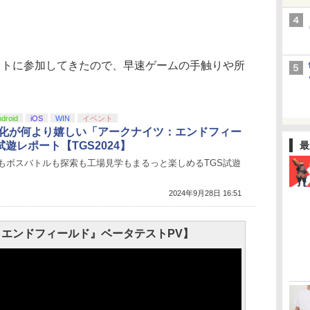
トに参加してきたので、早速ゲームの手触りや所
droid
iOS
WIN
イベント
D化が何より嬉しい「アークナイツ：エンドフィー
遊レポート【TGS2024】
最
もボスバトルも探索も工場見学もまるっと楽しめるTGS試遊
2024年9月28日 16:51
エンドフィールド』ベータテストPV】