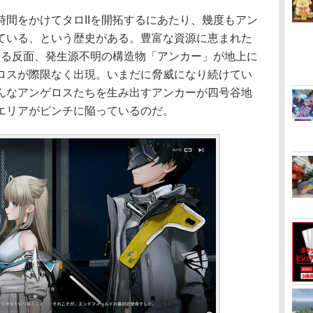
間をかけてタロIIを開拓するにあたり、幾度もアン
ている、という歴史がある。豊富な資源に恵まれた
ある反面、発生源不明の構造物「アンカー」が地上に
ロスが際限なく出現。いまだに脅威になり続けてい
んなアンゲロスたちを生み出すアンカーが四号谷地
エリアがピンチに陥っているのだ。