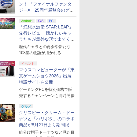
ン！ 「ファイナルファンタ
ジーX」25周年展覧会のグッ
ズ情報が公開
Android
iOS
PC
「幻想水滸伝 STAR LEAP」
先行レビュー 懐かしいキャ
ラたちが意外な形で出てくる
シリーズ完全新作！
歴代キャラとの再会や新たな
108星の物語が描かれる
イベント
マウスコンピューターが「東
京ゲームショウ2026」出展
特設サイトを公開
ゲーミングPCを特別価格で販
売するキャンペーンも同時開催
グルメ
クリスピー・クリーム・ドー
ナツと「ハリポタ」のコラボ
商品が8月21日より期間限定
で発売
組分け帽子ドーナツなど見た目