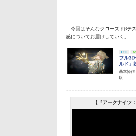
今回はそんなクローズドβテス
感についてお届けしていく。
PS5
An
フル3
ルド」試
基本操作
版
【『アークナイツ：