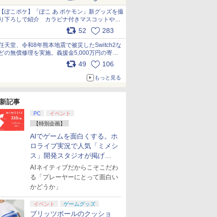
【ぽこポケ】「ぽこ あ ポケモン」新グッズを撮
り下ろしで紹介 カラビナ付きマスコットやス
クエアポーチが仲間入り
52
283
pic.x.com/XmVAgBxaW5
任天堂、令和8年熊本地震で被災したSwitch2な
どの無償修理を実施。義援金5,000万円の寄付
も発表 pic.x.com/BAYsMfUfUC
49
106
もっと見る
新記事
PC
イベント
【特別企画】
AIでゲームを面白くする。ホ
ロライブ実況で人気「ミメシ
ス」開発スタジオが掲げ
る“AI活用の信念”とは？【講
AIネイティブだからこそこだわ
演レポート】
る「プレーヤーにとって面白い
かどうか」
イベント
ゲームグッズ
ブリッツボールのクッショ