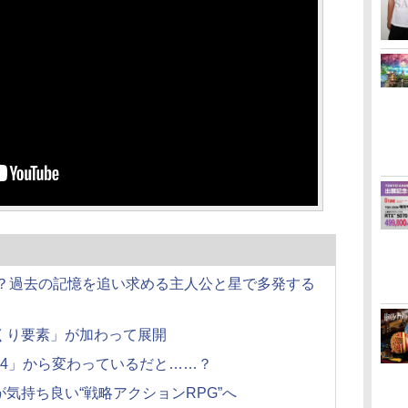
の？過去の記憶を追い求める主人公と星で多発する
くり要素」が加わって展開
24」から変わっているだと……？
気持ち良い“戦略アクションRPG”へ