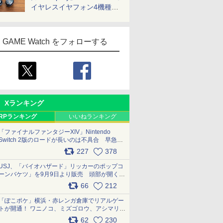
イヤレスイヤフォン4機種を
一気に聴く
GAME Watch をフォローする
Xランキング
RPランキング
いいねランキング
「ファイナルファンタジーXIV」Nintendo
Switch 2版のロードが長いのは不具合 早急に
アップデートできるよう対応中
227
378
pic.x.com/s9S3nRCAGa
USJ、「バイオハザード」リッカーのポップコ
ーンバケツ」を9月9日より販売 頭部が開く仕
組み。味は恐怖を堪のう「味噌フレーバー」
66
212
pic.x.com/81MuXGahVM
「ぽこポケ」横浜・赤レンガ倉庫でリアルゲー
トが開通！ ワニノコ、ミズゴロウ、アシマリ登
場シーンをレポート pic.x.com/LDgEByVl6D
62
230