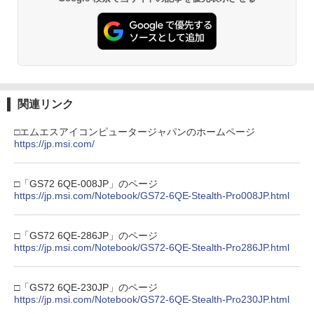
￥7,681
￥3,523
￥7,286
【純正品】Xbox ワイヤレス コントロー
3
ラー (カーボンブラック)
【Amazon.co.jp限定】劇場版モノノ怪
【純正品】ディスクドライブ(CFI-ZDD1
3
3
第三章 蛇神 (Amazon.co.jp限定オリジ
J) PlayStation 5
￥8,020
関連リンク
ナル三方背収納ケース付きコレクション)
(オリジナル特典:オリジナル巾着＋メー
￥11,849
カー特典:【坤と離】二振りの剣、十翼よ
□エムエスアイコンピュータージャパンのホームページ
り来たる！スタジオ描き下ろしイラスト
https://jp.msi.com/
【純正品】Xbox 充電式バッテリー + US
4
ボード付) [Blu-ray]
B-C ケーブル
【純正品】DualSense ワイヤレスコン
4
￥10,780
□「GS72 6QE-008JP」のページ
トローラー ミッドナイト ブラック(CFI-
￥2,618
https://jp.msi.com/Notebook/GS72-6QE-Stealth-Pro008JP.html
ZCT2J01)
￥10,737
劇場版「鬼滅の刃」無限城編 第一章 猗
4
□「GS72 6QE-286JP」のページ
窩座再来 完全生産限定版 [Blu-ray]
https://jp.msi.com/Notebook/GS72-6QE-Stealth-Pro286JP.html
【国内正規品】Thrustmaster スラスト
5
マスター TH8S シフター - PC、PS4、P
￥8,698
【純正品】DualSense ワイヤレスコン
S5、PS5 Pro、Xbox One、Xbox Serie
5
トローラー(CFI-ZCT2J)
s X|S 対応の高精度 H パターン シフター
□「GS72 6QE-230JP」のページ
https://jp.msi.com/Notebook/GS72-6QE-Stealth-Pro230JP.html
￥10,737
￥14,141