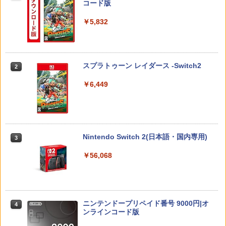
コード版
ト シート 本体 ガラス lite ケース カバー
￥7,480
保護 画面 液晶保護 画面保護
￥5,832
￥1,000
【中古】【Blu−ray】プリンセスコネク
2
ト！Re：Dive 3 / アニメ
【特典】グランド・セフト・オートVI
2
(コードインボックス版、配送日：2026
年11月12日、プレイ開始日：2026年11
￥430
スプラトゥーン レイダース -Switch2
2
Nintendo Switch2 ケース EVA キャリン
月19日)(【初回購入封入特典】ヴィンテ
2
グケース 耐衝撃 大容量収納 Switch 保護
ージ・バイスシティパック)
￥6,449
ケース 収納バッグ ニンテンドー スイッ
チ2 収納バッグ キャリーケース 保護 ゲ
￥8,329
ームカード
【中古】【Blu−ray】プリンセスコネク
3
ト！Re：Dive 1 / アニメ
￥1,078
￥485
ソニー・インタラクティブエンタテイン
3
Nintendo Switch 2(日本語・国内専用)
3
メント 【PS5】ディスクドライブ [CFI-Z
DD1J PS5 ディスクドライブ]
￥56,068
Switch 2対応 Switch 2 収納ケース 収納
3
バッグスイッチ 2 収納ケース Switch 収
￥11,980
納バッグ 保護ケース 耐衝撃 防水 軽量 ポ
劇場版「鬼滅の刃」無限城編 第一章 猗
4
ータブル 付属 携帯ケース 収納袋
窩座再来(通常版)【Blu-ray】 [ 吾峠呼世
晴 ]
￥1,211
ニンテンドープリペイド番号 9000円|オ
【新品】【PS5HD】NOLVA Mechanical
4
4
￥3,960
ンラインコード版
All-Button ArcadeController for PlayS
tation5／Windows PC[在庫品]