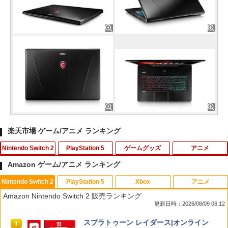
楽天市場 ゲーム/アニメ ランキング
Nintendo Switch 2
PlayStation 5
ゲームグッズ
アニメ
Amazon ゲーム/アニメ ランキング
Nintendo Switch 2
PlayStation 5
Xbox
アニメ
楽天1位 switch2 保護フィルム【他全機
【楽天ブックス限定特典+特典】空の軌
【中古】【Blu−ray】プリンセスコネク
1
1
1
Amazon Nintendo Switch 2 販売ランキング
種】【2枚目半額&ケーブルもらえる】ス
跡 the 2nd PS5版(DLCチラシ：NEOブ
ト！Re：Dive 2 / アニメ
更新日時：2026/08/09 06:12
イッチ2 保護フィルム switch2 フィルム
レイサー・アガット+【早期購入外付特
Switch2 ガラスフィルム スイッチ Switc
典】DLCチラシ)
￥320
スプラトゥーン レイダース|オンライン
h 保護フィルム 有機el ブルーライトカッ
1