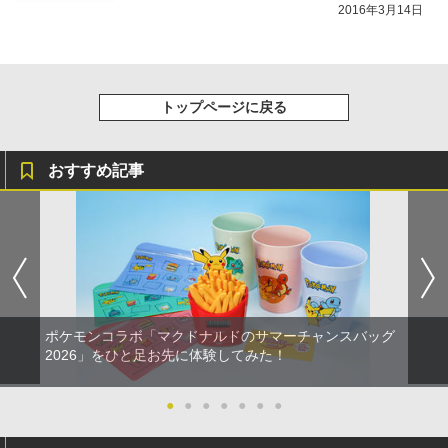
2016年3月14日
トップページに戻る
おすすめ記事
ポケモンコラボ「マクドナルドのサマーチャンスバッグ
2026」をひと足お先に体験してみた！
●
●
●
●
●
●
●