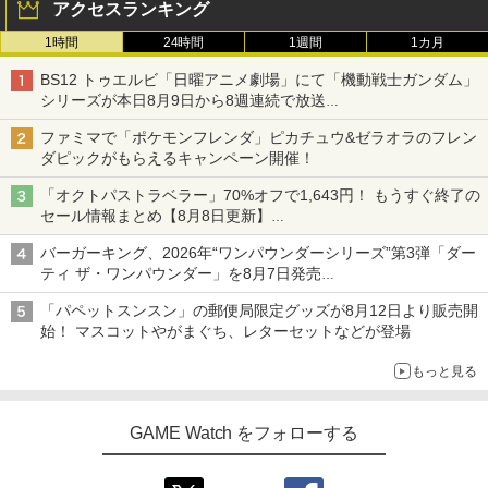
アクセスランキング
1時間
24時間
1週間
1カ月
BS12 トゥエルビ「日曜アニメ劇場」にて「機動戦士ガンダム」
シリーズが本日8月9日から8週連続で放送
初回は「機動戦士ガンダム【HDリマスター版】」
ファミマで「ポケモンフレンダ」ピカチュウ&ゼラオラのフレン
ダピックがもらえるキャンペーン開催！
「オクトパストラベラー」70%オフで1,643円！ もうすぐ終了の
セール情報まとめ【8月8日更新】
ニンテンドーeショップでは「大神 絶景版」が67%オフで990円
バーガーキング、2026年“ワンパウンダーシリーズ”第3弾「ダー
ティ ザ・ワンパウンダー」を8月7日発売
「特製ガーリックマヨソース」を使用した超大型チーズバーガー
「パペットスンスン」の郵便局限定グッズが8月12日より販売開
始！ マスコットやがまぐち、レターセットなどが登場
もっと見る
GAME Watch をフォローする