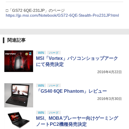
『映画 ラブライブ！蓮ノ空女学院スクー
5
□「GS72 6QE-231JP」のページ
ルアイドルクラブ Bloom Garden Part
https://jp.msi.com/Notebook/GS72-6QE-Stealth-Pro231JP.html
y』Blu-ray（特装限定版）
￥8,589
関連記事
WIN
ハード
MSI「Vortex」パソコンショップアーク
にて発売決定
2016年4月22日
WIN
ハード
「GS40 6QE Phantom」レビュー
2016年3月30日
WIN
ハード
MSI、MOBAプレーヤー向けゲーミング
ノートPC2機種発売決定