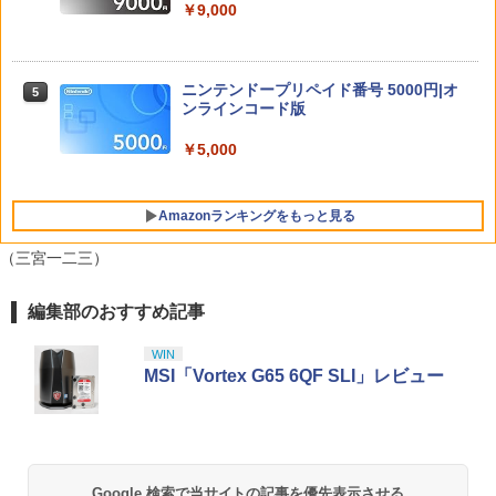
￥9,000
【お買い物マラソン期間限定♪最大30％O
￥14,660
4
FF】【tomtoc公式店】 Switch 2対応 ハ
Re:ゼロから始める異世界生活 4th seas
5
ードケース FancyCase-G05 Nintendo
on 3【Blu-ray】 [ 長月達平 ]
2025年 スイッチ2モデル用 スリムケース
ニンテンドープリペイド番号 5000円|オ
5
持ち運び キャリングケース 耐衝撃 薄型
￥7,821
ンラインコード版
アストロボット
5
ハードポーチ ゲームカード12枚収納 ア
クセサリーポーチ
￥5,000
￥4,968
￥2,653
Amazonランキングをもっと見る
（三宮一二三）
セガ 【Switch2】ツーポイントミュージ
5
アム [POT-P-AAS5A NSW2 ツ-ポイント
ミュ-ジアム]
編集部のおすすめ記事
PlayStation 5 デジタル・エディション
【純正品】Xbox ワイヤレス コントロー
劇場版「鬼滅の刃」無限城編 第一章 猗
1
1
1
日本語専用 Console Language: Japan
ラー + USB-C® ケーブル
窩座再来 通常版 [Blu-ray]
￥3,490
ese only (CFI-2200B01)
WIN
￥8,300
￥3,982
MSI「Vortex G65 6QF SLI」レビュー
￥55,000
【純正品】Xbox ワイヤレス コントロー
2
劇場版「鬼滅の刃」無限城編 第一章 猗
Beast of Reincarnation -PS5 【特典】
ラー (ロボット ホワイト)
2
2
窩座再来 通常版 [DVD]
プロダクトコード 封入
Google 検索で当サイトの記事を優先表示させる