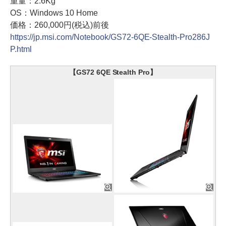
重量：2.6Kg
OS：Windows 10 Home
価格：260,000円(税込)前後
https://jp.msi.com/Notebook/GS72-6QE-Stealth-Pro286J
P.html
【GS72 6QE Stealth Pro】