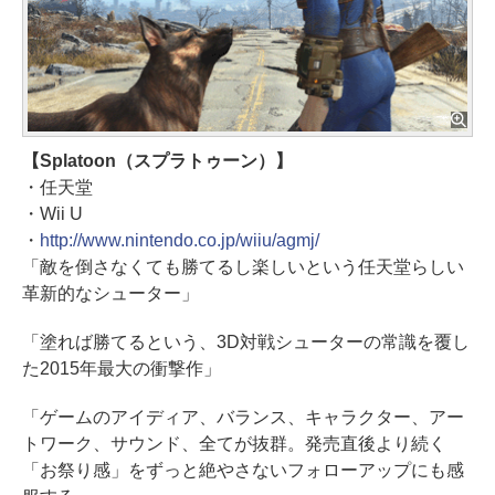
【Splatoon（スプラトゥーン）】
・任天堂
・Wii U
・
http://www.nintendo.co.jp/wiiu/agmj/
「敵を倒さなくても勝てるし楽しいという任天堂らしい
革新的なシューター」
「塗れば勝てるという、3D対戦シューターの常識を覆し
た2015年最大の衝撃作」
「ゲームのアイディア、バランス、キャラクター、アー
トワーク、サウンド、全てが抜群。発売直後より続く
「お祭り感」をずっと絶やさないフォローアップにも感