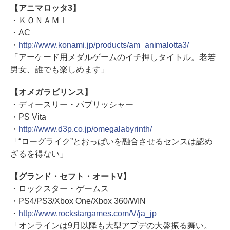
【アニマロッタ3】
・ＫＯＮＡＭＩ
・AC
・
http://www.konami.jp/products/am_animalotta3/
「アーケード用メダルゲームのイチ押しタイトル。老若
男女、誰でも楽しめます」
【オメガラビリンス】
・ディースリー・パブリッシャー
・PS Vita
・
http://www.d3p.co.jp/omegalabyrinth/
「“ローグライク”とおっぱいを融合させるセンスは認め
ざるを得ない」
【グランド・セフト・オートV】
・ロックスター・ゲームス
・PS4/PS3/Xbox One/Xbox 360/WIN
・
http://www.rockstargames.com/V/ja_jp
「オンラインは9月以降も大型アプデの大盤振る舞い。