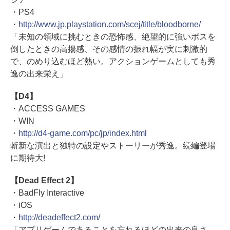
・PS4
・
http://www.jp.playstation.com/scej/title/bloodborne/
「未知の領域に挑むときの恐怖感、絶望的に強いボスを
倒したときの高揚感、その感情の振れ幅が実に刺激的
で、のめり込むほど熱い。アクションゲームとしても秀
逸の出来栄え」
【D4】
・ACCESS GAMES
・WIN
・
http://d4-game.com/pc/jp/index.html
斬新な演出と独特の設定やストーリーが秀逸。続編登場
に期待大!
【Dead Effect 2】
・BadFly Interactive
・iOS
・
http://deadeffect2.com/
「アプリゲームであることを忘れるほどの出来の良さ。