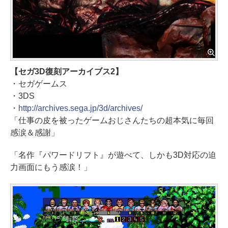
【セガ3D復刻アーカイブス2】
・セガゲームス
・3DS
・
http://archives.sega.jp/3d/archives/
「仕事の皮を被ったゲームおじさんたちの超本気に毎回
感涙＆感謝」
「名作『パワードリフト』が遊べて、しかも3D対応の迫
力画面にもう感涙！」