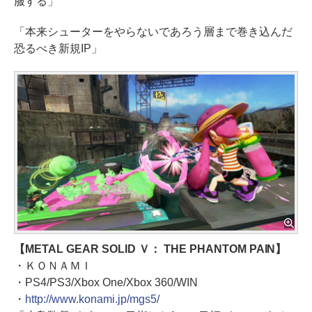
服する」
「本来シューターをやらないであろう層まで巻き込んだ
恐るべき新規IP」
【METAL GEAR SOLID Ｖ： THE PHANTOM PAIN】
・ＫＯＮＡＭＩ
・PS4/PS3/Xbox One/Xbox 360/WIN
・
http://www.konami.jp/mgs5/