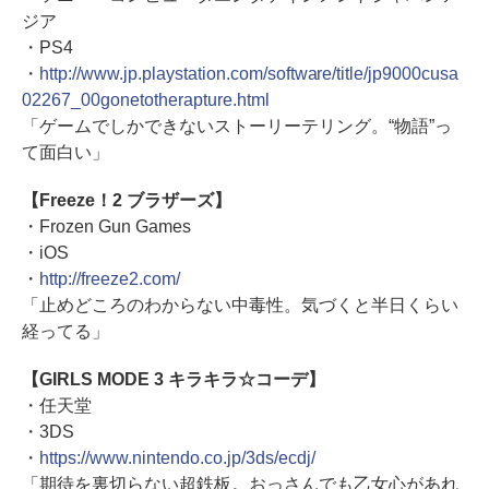
ジア
・PS4
・
http://www.jp.playstation.com/software/title/jp9000cusa
02267_00gonetotherapture.html
「ゲームでしかできないストーリーテリング。“物語”っ
て面白い」
【Freeze！2 ブラザーズ】
・Frozen Gun Games
・iOS
・
http://freeze2.com/
「止めどころのわからない中毒性。気づくと半日くらい
経ってる」
【GIRLS MODE 3 キラキラ☆コーデ】
・任天堂
・3DS
・
https://www.nintendo.co.jp/3ds/ecdj/
「期待を裏切らない超鉄板。おっさんでも乙女心があれ