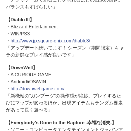
バランスもすばらしい」
【Diablo III】
・Blizzard Entertainment
・WIN/PS3
・
http://www.jp.square-enix.com/diablo3/
「アップデート続いてます！ シーズン（期間限定）キャ
ラの新鮮なプレイ感が良いです」
【DownWell】
・A CURIOUS GAME
・Android/iOS/WIN
・
http://downwellgame.com/
「新機軸の“ガンブーツ”の操作感が絶妙。プレイするた
びにマップが変わるほか、出現アイテムもランダム要素
があって長く遊べる」
【Everybody's Gone to the Rapture -幸福な消失-】
・ソニー・コンピュータエンタテインメントジャパンア