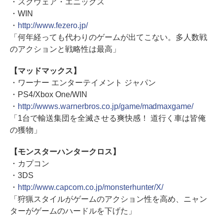
・スクウェア・エニックス
・WIN
・
http://www.fezero.jp/
「何年経っても代わりのゲームが出てこない。多人数戦
のアクションと戦略性は最高」
【マッドマックス】
・ワーナー エンターテイメント ジャパン
・PS4/Xbox One/WIN
・
http://wwws.warnerbros.co.jp/game/madmaxgame/
「1台で輸送集団を全滅させる爽快感！ 道行く車は皆俺
の獲物」
【モンスターハンタークロス】
・カプコン
・3DS
・
http://www.capcom.co.jp/monsterhunter/X/
「狩猟スタイルがゲームのアクション性を高め、ニャン
ターがゲームのハードルを下げた」