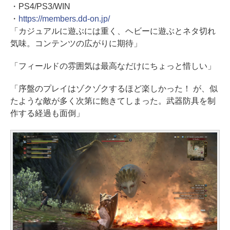
・PS4/PS3/WIN
・
https://members.dd-on.jp/
「カジュアルに遊ぶには重く、ヘビーに遊ぶとネタ切れ
気味。コンテンツの広がりに期待」
「フィールドの雰囲気は最高なだけにちょっと惜しい」
「序盤のプレイはゾクゾクするほど楽しかった！ が、似
たような敵が多く次第に飽きてしまった。武器防具を制
作する経過も面倒」