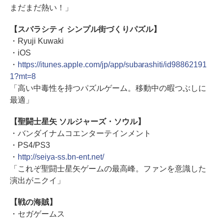
まだまだ熱い！」
【スバラシティ シンプル街づくりパズル】
・Ryuji Kuwaki
・iOS
・
https://itunes.apple.com/jp/app/subarashiti/id98862191
1?mt=8
「高い中毒性を持つパズルゲーム。移動中の暇つぶしに
最適」
【聖闘士星矢 ソルジャーズ・ソウル】
・バンダイナムコエンターテインメント
・PS4/PS3
・
http://seiya-ss.bn-ent.net/
「これぞ聖闘士星矢ゲームの最高峰。ファンを意識した
演出がニクイ」
【戦の海賊】
・セガゲームス