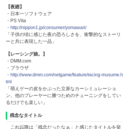
【夜廻】
・日本一ソフトウェア
・PS Vita
・
http://nippon1.jp/consumer/yomawari/
「子供の頃に感じた夜の恐ろしさを、衝撃的なストーリ
ーと共に表現した一品」
【レーシング娘。】
・DMM.com
・ブラウザ
・
http://www.dmm.com/netgame/feature/racing-musume.h
tml
「萌えゲーの皮をかぶった立派なカーシミュレーショ
ン。他のプレーヤーに勝つためのチューニングをしてい
るだけでも楽しい」
残念なタイトル
これ以降は「残念だったなぁ」と感じたタイトルを挙