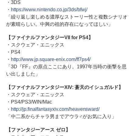
・3DS
・
https://www.nintendo.co.jp/3ds/bfwj/
「繰り返し楽しめる濃厚なストーリー性と複数シナリオ
が素晴らしい。中興の祖的存在になってほしい」
【ファイナルファンタジーVII for PS4】
・スクウェア・エニックス
・PS4
・
http://www.jp.square-enix.com/ff7ps4/
「3D『FF』の原点ここにあり。1997年当時の衝撃を思
い出しました」
【ファイナルファンタジーXIV: 蒼天のイシュガルド】
・スクウェア・エニックス
・PS4/PS3/WIN/Mac
・
http://jp.finalfantasyxiv.com/heavensward/
「中二系からチャラ男までアウラ♂がお気に入り」
【ファンタジーアース ゼロ】