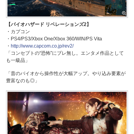
【バイオハザード リベレーションズ2】
・カプコン
・PS4/PS3/Xbox One/Xbox 360/WIN/PS Vita
・
http://www.capcom.co.jp/rev2/
「コンセプトの“恐怖”にブレ無し。エンタメ作品として
も一級品」
「昔のバイオから操作性が大幅アップ。やり込み要素が
豊富なのも◎」