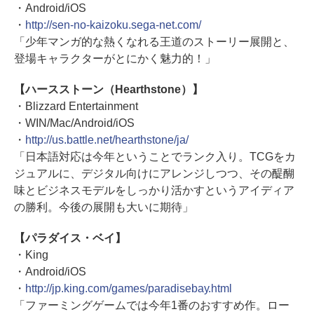
・Android/iOS
・
http://sen-no-kaizoku.sega-net.com/
「少年マンガ的な熱くなれる王道のストーリー展開と、
登場キャラクターがとにかく魅力的！」
【ハースストーン（Hearthstone）】
・Blizzard Entertainment
・WIN/Mac/Android/iOS
・
http://us.battle.net/hearthstone/ja/
「日本語対応は今年ということでランク入り。TCGをカ
ジュアルに、デジタル向けにアレンジしつつ、その醍醐
味とビジネスモデルをしっかり活かすというアイディア
の勝利。今後の展開も大いに期待」
【パラダイス・ベイ】
・King
・Android/iOS
・
http://jp.king.com/games/paradisebay.html
「ファーミングゲームでは今年1番のおすすめ作。ロー