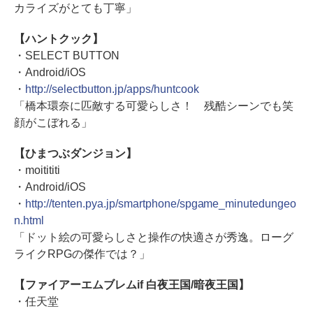
カライズがとても丁寧」
【ハントクック】
・SELECT BUTTON
・Android/iOS
・
http://selectbutton.jp/apps/huntcook
「橋本環奈に匹敵する可愛らしさ！ 残酷シーンでも笑
顔がこぼれる」
【ひまつぶダンジョン】
・moitititi
・Android/iOS
・
http://tenten.pya.jp/smartphone/spgame_minutedungeo
n.html
「ドット絵の可愛らしさと操作の快適さが秀逸。ローグ
ライクRPGの傑作では？」
【ファイアーエムブレムif 白夜王国/暗夜王国】
・任天堂