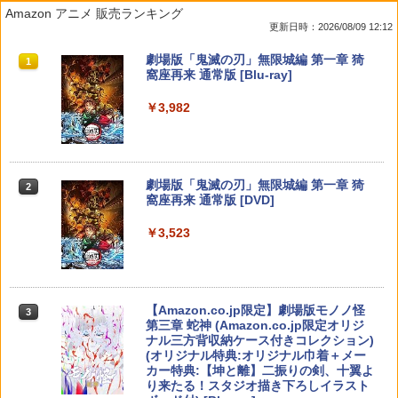
【特典】進撃の巨人3 Switch2版(【早
【特典】BLUE REFLECTION Quartet:
【中古】ファイナルファンタジーXII レ
マクロスプラス MOVIE EDITION【Blu-r
1
1
1
1
Amazon アニメ 販売ランキング
期購入封入特典】DLC)
少女たちのキセキ PS5版(【早期購入特
ヴァナント・ウイング
ay】 [ 山崎たくみ ]
更新日時：2026/08/09 12:12
典】特別フォトフレーム「Quartet」)
￥8,518
￥596
￥4,070
スプラトゥーン レイダース|オンライン
PlayStation 5 デジタル・エディション
【純正品】Xbox ワイヤレス コントロー
劇場版「鬼滅の刃」無限城編 第一章 猗
1
1
1
1
￥6,342
コード版
日本語専用 Console Language: Japan
ラー + USB-C® ケーブル
窩座再来 通常版 [Blu-ray]
ese only (CFI-2200B01)
￥5,832
￥8,300
￥3,982
【中古】PS2 ギャロップレーサー6 −R
2
￥55,000
ダービースタリオン2 【Switch2】 POT-
Flow【Blu-ray】 [ ギンツ・ジルバロデ
【特典】真・三國無双2 with 猛将伝 Re
2
2
2
evolution− PS2 the Best
P-AB73A
ィス ]
mastered PS5版(【早期購入封入特
典】「赤兎鐙『真・三國無双2』レトロ
￥660
【純正品】Xbox ワイヤレス コントロー
スタイル」DLC)
￥8,582
￥4,316
2
スプラトゥーン レイダース -Switch2
劇場版「鬼滅の刃」無限城編 第一章 猗
Beast of Reincarnation -PS5 【特典】
ラー (ロボット ホワイト)
2
2
2
窩座再来 通常版 [DVD]
プロダクトコード 封入
￥6,358
￥6,447
￥7,681
￥3,523
￥7,286
[Switch] Pokemon Champions + スタ
3
任天堂 マリオカート ワールド【Switch
【楽天ブックス限定先着特典】「超かぐ
3
3
ーターパック（ダウンロード版）※720
2】 BEEPAAAAA [BEEPAAAAA]
や姫！」通常版【Blu-ray】(アクリルコ
【特典】ファイナルファンタジー レゾナ
ポイントまでご利用可
3
ースター) [ 夏吉ゆうこ ]
【純正品】Xbox ワイヤレス コントロー
ンス PS5版(【初回封入特典】魔導船＆
3
ラー (カーボンブラック)
￥8,960
かけだし騎士の応援パック・かけだし騎
￥980
Nintendo Switch 2(日本語・国内専用)
【Amazon.co.jp限定】劇場版モノノ怪
【純正品】ディスクドライブ(CFI-ZDD1
3
3
￥6,800
3
士のスタートダッシュパック)
第三章 蛇神 (Amazon.co.jp限定オリジ
J) PlayStation 5
￥8,020
ナル三方背収納ケース付きコレクション)
￥55,491
￥6,526
(オリジナル特典:オリジナル巾着＋メー
￥11,849
【中古】グランド・セフト・オートV
カー特典:【坤と離】二振りの剣、十翼よ
4
任天堂 【Switch2】マリオカート ワール
マシンロボ ぶっちぎりバトルハッカーズ
4
4
【CEROレーティング「Z」】 (「特典」
り来たる！スタジオ描き下ろしイラスト
ド [BEE-P-AAAAA NSW2 マリオカ-ト
全31話BOXセット ブルーレイ【Blu-ra
【純正品】Xbox 充電式バッテリー + US
4