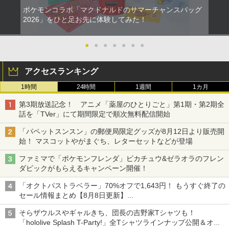
ポケモンコラボ「マクドナルドのサマーチャンスバッグ
2026」をひと足お先に体験してみた！
●
●
●
●
●
●
●
アクセスランキング
1時間
24時間
1週間
1カ月
第3期放送記念！ アニメ「薬屋のひとりごと」第1期・第2期全
話を「TVer」にて期間限定で順次無料配信開始
「パペットスンスン」の郵便局限定グッズが8月12日より販売開
始！ マスコットやがまぐち、レターセットなどが登場
ファミマで「ポケモンフレンダ」ピカチュウ&ゼラオラのフレン
ダピックがもらえるキャンペーン開催！
「オクトパストラベラー」70%オフで1,643円！ もうすぐ終了の
セール情報まとめ【8月8日更新】
ニンテンドーeショップでは「大神 絶景版」が67%オフで990円
そらザウルスやギャルきち、団長の吉野家Tシャツも！
「hololive Splash T-Party!」全Tシャツラインナップ公開＆オン