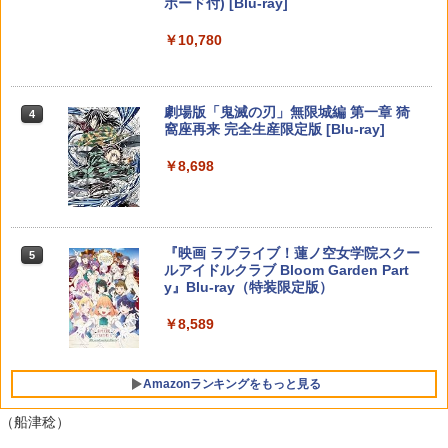
タイガーシャークマネーカード(「GTAオ
ボード付) [Blu-ray]
ワ-ルド]
y】
B-C ケーブル
サドン ストライク 5 デラックスエディシ
ンライン」マネー$20万)DLCのプロダク
4
【純正品】DualSense ワイヤレスコン
ニンテンドープリペイド番号 9000円|オ
4
ョン
トコード 同梱)- PS4
4
￥10,780
トローラー ミッドナイト ブラック(CFI-
￥8,970
￥7,300
ンラインコード版
￥2,618
ZCT2J01)
￥6,628
￥1,598
￥9,000
￥10,737
劇場版「鬼滅の刃」無限城編 第一章 猗
4
Nintendo Switch 2 オールインボックス
劇場版「鬼滅の刃」無限城編 第一章 猗
5
5
窩座再来 完全生産限定版 [Blu-ray]
窩座再来(完全生産限定版)【Blu-ray】 [
【国内正規品】Thrustmaster スラスト
5
【中古】Nintendo Switch Proコントロ
5
吾峠呼世晴 ]
マスター TH8S シフター - PC、PS4、P
￥9,073
【特典】ドラゴンクエストモンスターズ
ニンテンドープリペイド番号 5000円|オ
5
ーラー HAC-A-FSSKA【千葉】保証期間
5
￥8,698
【純正品】DualSense ワイヤレスコン
S5、PS5 Pro、Xbox One、Xbox Serie
4 枯れ木の国のビアンカ・フローラ P
ンラインコード版
5
1週間【ランクC】
トローラー(CFI-ZCT2J)
s X|S 対応の高精度 H パターン シフター
S5版(【早期購入封入特典】冒険スター
￥8,690
トダッシュセット)
￥5,000
￥3,300
￥10,737
￥14,141
￥7,199
『映画 ラブライブ！蓮ノ空女学院スクー
5
ルアイドルクラブ Bloom Garden Part
y』Blu-ray（特装限定版）
￥8,589
Amazonランキングをもっと見る
（船津稔）