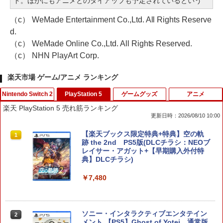
ト。ほかにもアニメとのタイアップも予定されているという
（c） WeMade Entertainment Co.,Ltd. All Rights Reserve
d.
（c） WeMade Online Co.,Ltd. All Rights Reserved.
（c） NHN PlayArt Corp.
楽天市場 ゲーム/アニメ ランキング
Nintendo Switch 2
PlayStation 5
ゲームグッズ
アニメ
楽天 PlayStation 5 売れ筋ランキング
更新日時：2026/08/10 10:00
【ホリ公式】【任天堂ライセンス商品】
【楽天ブックス限定特典+特典】空の軌
1
1
スプラトゥーン レイダース ワイヤレス
跡 the 2nd PS5版(DLCチラシ：NEOブ
ホリパッド TURBO for Nintendo Switc
レイサー・アガット+【早期購入外付特
h 2 おすすめ Switch スイッチ コントロ
典】DLCチラシ)
ーラー 無線 連射 連射ホールド 連射機能
背面ボタン 充電 スプラレイダース スプ
￥7,480
ラ
￥8,980
ソニー・インタラクティブエンタテイン
2
メント 【PS5】Ghost of Yotei 通常版