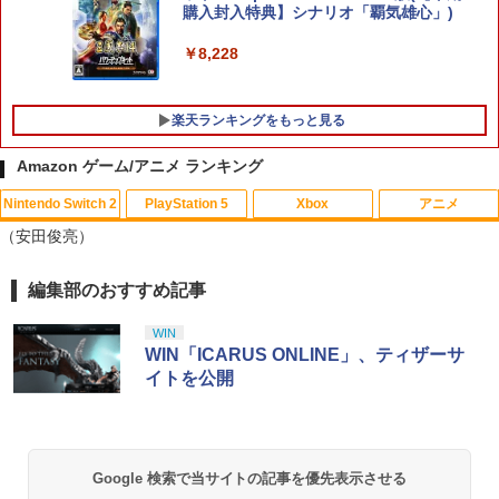
n [I~III] Switch2版(【Switch2版購入封
購入封入特典】シナリオ「覇気雄心」)
入特典】キーブレード「LONG NIGHT
(ロングナイト)」)
￥8,228
￥9,900
楽天ランキングをもっと見る
Amazon ゲーム/アニメ ランキング
Nintendo Switch 2
PlayStation 5
Xbox
アニメ
レトロミニゲームキーホルダー 単品販売
劇場版名探偵コナン『旋律の楽譜（フル
1
1
（安田俊亮）
※色指定可 カラー全6種 (赤・青・黄・
スコア）』(新価格版Blu-ray)【Blu-ra
緑・黒・白) レトロゲーム 雑貨 [ 新品 ]
y】 [ 高山みなみ ]
編集部のおすすめ記事
スプラトゥーン レイダース|オンライン
PlayStation 5 デジタル・エディション
【純正品】Xbox ワイヤレス コントロー
劇場版「鬼滅の刃」無限城編 第一章 猗
1
1
1
1
￥480
￥2,640
コード版
日本語専用 Console Language: Japan
ラー + USB-C® ケーブル
窩座再来 通常版 [Blu-ray]
ese only (CFI-2200B01)
WIN
￥5,832
￥8,300
￥3,982
WIN「ICARUS ONLINE」、ティザーサ
￥55,000
イトを公開
ポケモンGO ポケットオートキャッチ /
【中古】【未使用品】アバター：ファイ
2
2
GO-TCHA / オートキャッチ 2/ Reviver
ヤー・アンド・アッシュ [DVDのみ]
Dia用充電ケーブル ゴッチャ Datel ポケ
【純正品】Xbox ワイヤレス コントロー
ットオートキャッチ Pocket auto catch
2
￥2,980
Nintendo Switch 2(日本語・国内専用)
劇場版「鬼滅の刃」無限城編 第一章 猗
Beast of Reincarnation -PS5 【特典】
ラー (ロボット ホワイト)
2
2
Gotcha Pokemon Go プラス Plus 自動
2
窩座再来 通常版 [DVD]
プロダクトコード 封入
化 ゴプラ ガッチャ 【充電ケーブルのみ
Google 検索で当サイトの記事を優先表示させる
￥56,068
の販売です】
￥7,681