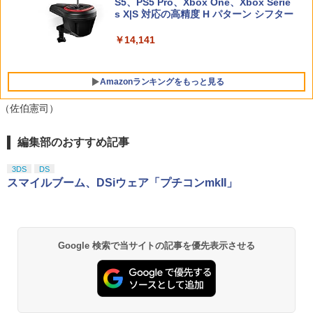
ch 2 Edition [NXS-P-AXN7B NSW2 ゼ
【純正品】DualSense ワイヤレスコン
S5、PS5 Pro、Xbox One、Xbox Serie
4
ンラインコード版
5
￥1,728
ーク Kontrolfreek 【 FPS - Frenzy Pur
ルダノデンセツ ティア-ズ オブ ザ キン
「きみの色」通常版【Blu-ray】 [ 山田尚
トローラー(CFI-ZCT2J)
s X|S 対応の高精度 H パターン シフター
5
ple/Black - PS5】 凹型 エイム向上 FPS
グダム]
子 ]
￥5,000
フレンジー PUBG Fortnite Call of Duty
￥10,737
￥14,141
APEX コントローラー 親指用ステック P
￥7,830
￥4,517
S用 プレステ5 パープル 紫
Amazonランキングをもっと見る
￥2,697
（佐伯憲司）
BEEPJAPAN PS5ゲームソフト Flintloc
5
編集部のおすすめ記事
劇場版「鬼滅の刃」無限城編 第一章 猗
1
k (Deluxe Edition) ELJM-30529
窩座再来 通常版 [Blu-ray]
3DS
DS
￥2,980
￥3,982
スマイルブーム、DSiウェア「プチコンmkII」
劇場版「鬼滅の刃」無限城編 第一章 猗
2
Google 検索で当サイトの記事を優先表示させる
窩座再来 通常版 [DVD]
￥3,523