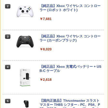
【純正品】Xbox ワイヤレス コントロー
￥1,380
￥3,978
2
￥7,520
スプラトゥーン レイダース -Switch2
Beast of Reincarnation -PS5 【特典】
ラー (ロボット ホワイト)
2
ゲームコントローラー収納ラック ゲーム
2
2
プロダクトコード 封入
機 4台置き 収納 収納 プロコン 4連 仕切
￥6,449
り XBOX リングコン ONE ジョイコン P
￥7,681
C 多機種対応 SWITCH コントローラー
￥7,286
【新品】【ETC_G】スーパーマリオ キ
3
スタンド PS5 コントローラー ゲームコ
新品北米版Blu-ray！＜『海がきこえ
ャラクターライト（スーパーキノコ）[在
3
ントローラー収納ラック 送料無料 本立
る』＋『ギブリーズ episode2』＞ （望
鬼武者 Way of the Sword 【Switch2】
庫品]
3
て
月智充監督作品/スタジオジブリ）
POT-P-ABNMA
【純正品】Xbox ワイヤレス コントロー
3
ラー (カーボンブラック)
￥1,380
Nintendo Switch 2(日本語・国内専用)
￥1,820
【純正品】ディスクドライブ(CFI-ZDD1
3
￥4,390
3
￥7,730
J) PlayStation 5
￥8,020
￥55,871
￥11,980
【新品】【ETC_G】スーパーマリオ キ
4
【レビュー評価上昇中】 新型 PS5 Slim /
即納 借りぐらしのアリエッティ blu-ray
3
ャラクターライト（ハテナブロック）[在
4
PS5 Pro 冷却ファン PS5スリム用 冷却
ELDEN RING Tarnished Edition 【Swit
新パッケージ 劇場版 北米版 ブルーレ
庫品]
【純正品】Xbox 充電式バッテリー + US
4
4
ファン 自動温度検出 3段階風速調整 LED
ch2】 POT-P-AAF6C
イ・DVD2枚組 スタジオジブリ 宮崎
B-C ケーブル
ライト USB付き 低騒音 急速冷却 放熱
駿 アニメ the secret world of Arrietty
【純正品】DualSense ワイヤレスコン
ニンテンドープリペイド番号 9000円|オ
4
￥1,380
4
プレステ5スリム用 ディスク/デジタル版
日本語 英語 ジブリ アリエッティ blu-r
トローラー ミッドナイト ブラック(CFI-
￥7,757
ンラインコード版
￥2,618
対応 PS5 周辺機器 PS5 Pro 新型PS5
ay comboパック コンボパック【USA正
ZCT2J01)
規品】送料無料
￥9,000
￥2,580
￥10,737
【中古】妖怪ウォッチ3 スシ (【特典】
5
￥4,400
限定"妖怪ドリームメダル"「KKブラザー
任天堂 【Switch2】ゼルダの伝説 ティア
【国内正規品】Thrustmaster スラスト
5
ズ メダル」同梱) - 3DS
5
ーズ オブ ザ キングダム Nintendo Swit
マスター TH8S シフター - PC、PS4、P
ニンテンドープリペイド番号 5000円|オ
5
フリーク steelseries コントロールフリ