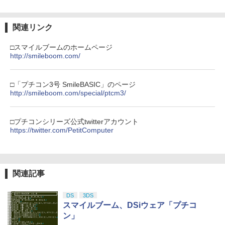
【Amazon.co.jp限定】劇場版モノノ怪
3
関連リンク
第三章 蛇神 (Amazon.co.jp限定オリジ
ナル三方背収納ケース付きコレクション)
(オリジナル特典:オリジナル巾着＋メー
□スマイルブームのホームページ
カー特典:【坤と離】二振りの剣、十翼よ
http://smileboom.com/
り来たる！スタジオ描き下ろしイラスト
ボード付) [Blu-ray]
□「プチコン3号 SmileBASIC」のページ
￥10,780
http://smileboom.com/special/ptcm3/
□プチコンシリーズ公式twitterアカウント
劇場版「鬼滅の刃」無限城編 第一章 猗
4
https://twitter.com/PetitComputer
窩座再来 完全生産限定版 [Blu-ray]
￥8,698
関連記事
DS
3DS
【Amazon.co.jp限定】劇場版モノノ怪
5
スマイルブーム、DSiウェア「プチコ
第三章 蛇神 (オリジナル特典:オリジナル
巾着＋メーカー特典:【坤と離】二振りの
ン」
剣、十翼より来たる！スタジオ描き下ろ