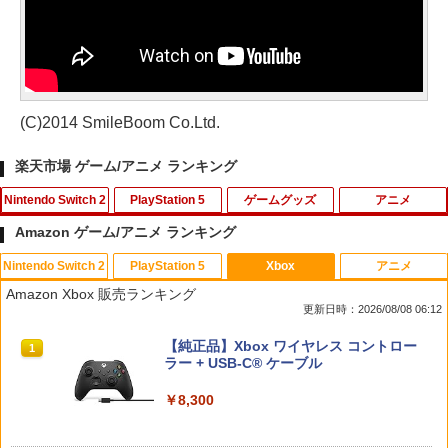
(C)2014 SmileBoom Co.Ltd.
楽天市場 ゲーム/アニメ ランキング
Nintendo Switch 2
PlayStation 5
ゲームグッズ
アニメ
Amazon ゲーム/アニメ ランキング
Nintendo Switch 2
PlayStation 5
Xbox
アニメ
スクウェア・エニックス 【封入特典付】
FPS エイム アシストキャップ PS5 PS4
【中古】あつまれ!! メイドインワリオ
【中古】ベイマックス MovieNEX[純正
1
1
1
1
Amazon Xbox 販売ランキング
【Switch2】ファイナルファンタジー レ
コントローラ 対応 Playstation プレイス
(ワリオのすごろく付)
ブルーレイ＋純正ケース]
更新日時：2026/08/08 06:12
ゾナンス [POT-P-ABV7A NSW2 ファイ
テーション 対戦 APEX cod フォトナ FP
ナルファンタジ- レゾナンス]
Sフリーク カバー 可動域アップ ゲーム
￥350
￥1,280
スプラトゥーン レイダース|オンライン
PlayStation 5 デジタル・エディション
【純正品】Xbox ワイヤレス コントロー
パープル オレンジ シューティングゲー
1
1
1
コード版
日本語専用 Console Language: Japan
ラー + USB-C® ケーブル
ム アクションゲーム プレステ プレステ5
￥6,910
ese only (CFI-2200B01)
プレステ4
￥5,832
￥8,300
￥55,000
￥680
【新品】【ETC_G】スーパーマリオ キ
モアナと伝説の海2 ブルーレイ＋DVD セ
2
2
ャラクターライト（テレサ）[在庫品]
ット [Blu-ray]
ドラゴンボール Sparking！ ZERO
2