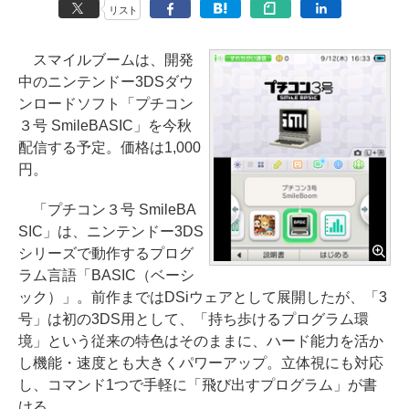
リスト
スマイルブームは、開発
中のニンテンドー3DSダウ
ンロードソフト「プチコン
３号 SmileBASIC」を今秋
配信する予定。価格は1,000
円。
「プチコン３号 SmileBA
SIC」は、ニンテンドー3DS
シリーズで動作するプログ
ラム言語「BASIC（ベーシ
ック）」。前作まではDSiウェアとして展開したが、「3
号」は初の3DS用として、「持ち歩けるプログラム環
境」という従来の特色はそのままに、ハード能力を活か
し機能・速度とも大きくパワーアップ。立体視にも対応
し、コマンド1つで手軽に「飛び出すプログラム」が書
ける。