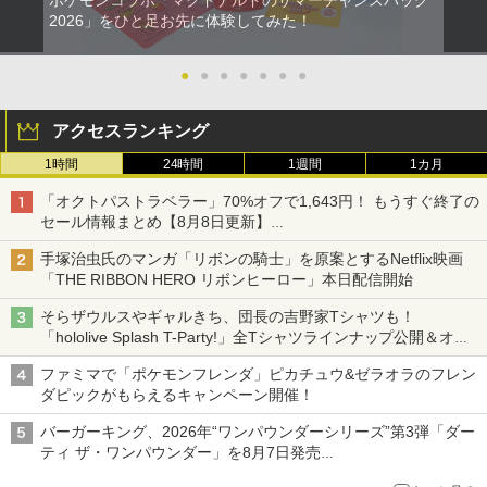
ポケモンコラボ「マクドナルドのサマーチャンスバッグ
2026」をひと足お先に体験してみた！
●
●
●
●
●
●
●
アクセスランキング
1時間
24時間
1週間
1カ月
「オクトパストラベラー」70%オフで1,643円！ もうすぐ終了の
セール情報まとめ【8月8日更新】
ニンテンドーeショップでは「大神 絶景版」が67%オフで990円
手塚治虫氏のマンガ「リボンの騎士」を原案とするNetflix映画
「THE RIBBON HERO リボンヒーロー」本日配信開始
そらザウルスやギャルきち、団長の吉野家Tシャツも！
「hololive Splash T-Party!」全Tシャツラインナップ公開＆オン
ライン販売開始
ファミマで「ポケモンフレンダ」ピカチュウ&ゼラオラのフレン
ダピックがもらえるキャンペーン開催！
バーガーキング、2026年“ワンパウンダーシリーズ”第3弾「ダー
ティ ザ・ワンパウンダー」を8月7日発売
「特製ガーリックマヨソース」を使用した超大型チーズバーガー