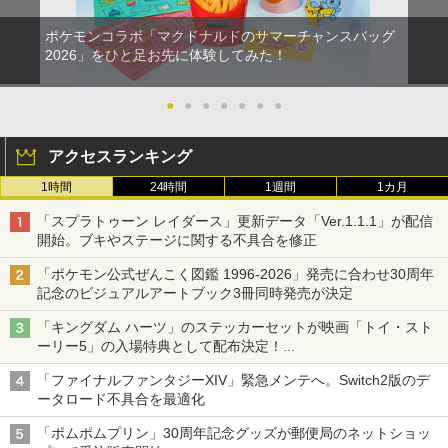
ポケモンコラボ「マクドナルドのサマーチャンスバッグ
2026」をひと足お先に体験してみた！
●
●
●
●
●
●
●
アクセスランキング
1時間
24時間
1週間
1カ月
「スプラトゥーン レイダース」更新データ「Ver.1.1.1」が配信
開始。ブキやステージに関する不具合を修正
「ポケモン公式ぜんこく図鑑 1996-2026」発売に合わせ30周年
記念のビジュアルアートブック3冊同時発売が決定
「キングダム ハーツ」のステッカーセットが映画「トイ・スト
ーリー5」の入場特典として配布決定！
本日8月7日より先着・数量限定で配布
「ファイナルファンタジーXIV」緊急メンテへ。Switch2版のデ
ータロード不具合を最適化
「ポムポムプリン」30周年記念グッズが郵便局のネットショッ