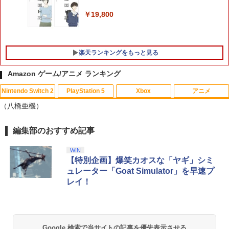
￥6,675
[Switch 2] スプラトゥーン レイダース
5
￥19,800
￥4,400
（ダウンロード版）※4,800ポイントま
でご利用可 ■
￥6,480
楽天ランキングをもっと見る
Amazon ゲーム/アニメ ランキング
Nintendo Switch 2
PlayStation 5
Xbox
アニメ
（八橋亜機）
編集部のおすすめ記事
スプラトゥーン レイダース|オンライン
PlayStation 5 デジタル・エディション
【純正品】Xbox ワイヤレス コントロー
劇場版「鬼滅の刃」無限城編 第一章 猗
1
1
1
1
コード版
日本語専用 Console Language: Japan
ラー + USB-C® ケーブル
窩座再来 通常版 [Blu-ray]
ese only (CFI-2200B01)
WIN
￥5,832
￥8,300
￥3,982
【特別企画】爆笑カオスな「ヤギ」シミ
￥55,000
ュレーター「Goat Simulator」を早速プ
レイ！
【純正品】Xbox ワイヤレス コントロー
2
スプラトゥーン レイダース -Switch2
劇場版「鬼滅の刃」無限城編 第一章 猗
Beast of Reincarnation -PS5 【特典】
ラー (ロボット ホワイト)
2
2
2
窩座再来 通常版 [DVD]
プロダクトコード 封入
￥6,449
￥7,681
Google 検索で当サイトの記事を優先表示させる