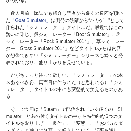
がわかる。
数カ月前、弊誌でも紹介し読者から多くの反応を頂い
た
「Goat Simulator」
は開発の段階から“バカゲー”として
作られた「シミュレーター」タイトルだ。最近ではこの
勢いに乗じ、熊シミュレーター「Bear Simulator」、岩
シミュレーター「Rock Simulator 2014」、草シミュレー
ター「Grass Simulator 2014」などタイトルからは内容
が想像できない「シミュレーター」シリーズも続々と発
表されており、盛り上がりを見せている。
だがちょっと待って欲しい。「シミュレーター」の本
来あるべき姿、真面目に作られた（と思われる）「シミ
ュレーター」タイトルの中にも変態的で笑えるものがあ
る！
そこで今回は「Steam」で配信されている多くの「Si
mulator」と名の付くタイトルの中から特徴的な6つのタ
イトルを取り上げ、「良作」、「変態」、「おバカ＆ダ
メダメ」と独自に分類して紹介していく。記事を通し