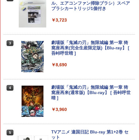
ル、エアコンファン掃除ブラシ）スペア
【メール便】
服ver.）
ブラシカートリッジ1個付き
Nintendo Switch 2 ACアダプター
￥4,890
￥880
2
￥3,723
￥3,975
リコリス・リコイル ぶくぶ おおきめ
3
【中古】黒神話：悟空ソフト:プレイステ
劇場版「鬼滅の刃」無限城編 第一章 猗
アクリルキーホルダー 06.井ノ上たきな
3
3
ーション5ソフト／ロールプレイング・
窩座再来(完全生産限定版)【Blu-ray】 [
（夏服ver.）
ゲーム
吾峠呼世晴 ]
メトロイドプライム4 ビヨンド Nintend
3
￥880
o Switch 2 Edition
￥5,700
￥8,690
￥4,939
リコリス・リコイル ぶくぶ おおきめ
4
首都高バトル / Tokyo Xtreme Racer
劇場版「鬼滅の刃」無限城編 第一章 猗
アクリルキーホルダー 05.錦木千束（夏
4
4
窩座再来(通常版)【Blu-ray】 [ 吾峠呼世
服ver.）
晴 ]
￥6,333
Star Fox (スターフォックス)
4
￥880
￥3,960
￥5,327
[Switch 2] ぽこ あ ポケモン エキスパン
5
Winning Post 10 2026 PS5版
TVアニメ 違国日記 Blu-ray 第1+2巻 セ
5
ションパス（ダウンロード版）※3,200
5
ット
ポイントまでご利用可