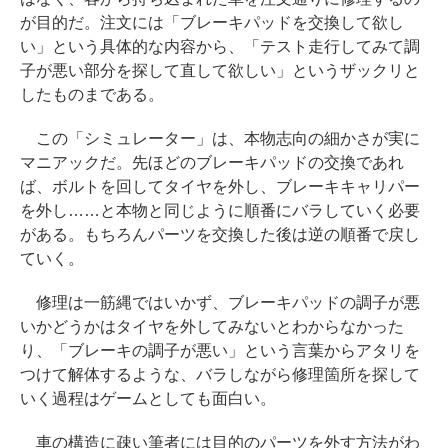
が目的だ。注文には「ブレーキパッドを交換して欲し
い」という具体的な内容から、「テスト走行してみて調
子が悪い部分を探して直して欲しい」というザックリと
したものまである。
この「シミュレーター」は、本物志向の細かさが実に
マニアックだ。先ほどのブレーキパッドの交換であれ
ば、ボルトを回してタイヤを外し、ブレーキキャリパー
を外し……と本物と同じように順番にバラしていく必要
がある。もちろんパーツを交換した後は逆の順番で戻し
ていく。
修理は一筋縄ではいかず、ブレーキパッドの調子が悪
いかどうかはタイヤを外してみないとわからなかった
り、「ブレーキの調子が悪い」という言葉からアタリを
つけて解体するような、バラしながら修理箇所を探して
いく過程はゲームとしても面白い。
車の構造に疎い筆者には目的のパーツを外す方法がわ