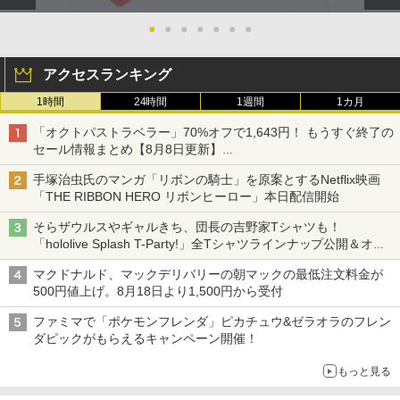
●
●
●
●
●
●
●
アクセスランキング
1時間
24時間
1週間
1カ月
「オクトパストラベラー」70%オフで1,643円！ もうすぐ終了の
セール情報まとめ【8月8日更新】
ニンテンドーeショップでは「大神 絶景版」が67%オフで990円
手塚治虫氏のマンガ「リボンの騎士」を原案とするNetflix映画
「THE RIBBON HERO リボンヒーロー」本日配信開始
そらザウルスやギャルきち、団長の吉野家Tシャツも！
「hololive Splash T-Party!」全Tシャツラインナップ公開＆オン
ライン販売開始
マクドナルド、マックデリバリーの朝マックの最低注文料金が
500円値上げ。8月18日より1,500円から受付
ファミマで「ポケモンフレンダ」ピカチュウ&ゼラオラのフレン
ダピックがもらえるキャンペーン開催！
もっと見る