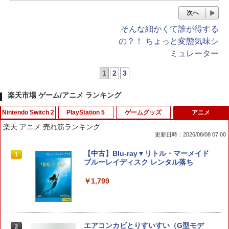
次へ
そんな細かくて誰が得する
の？！ ちょっと変態気味シ
ミュレーター
1
2
3
楽天市場 ゲーム/アニメ ランキング
Nintendo Switch 2
PlayStation 5
ゲームグッズ
アニメ
楽天 アニメ 売れ筋ランキング
更新日時：2026/08/08 07:00
【マラソン期間ポイント2倍＆クーポン
【中古】Lost Soul Asideソフト:プレイ
【中古】サムライスピリッツ斬紅郎無双
【中古】Blu-ray▼リトル・マーメイド
1
1
1
1
あり】【スイッチ2対応ケースあり】 Ni
ステーション5ソフト／アクション・ゲ
剣 ベスト
ブルーレイディスク レンタル落ち
ntendo Switch 2 Switch2 ケース 有機E
ーム
L シンプル 名入れ 名前入れ 本体 スイッ
￥350
￥1,799
チ ライト 任天堂 ニンテンドー 保護 カバ
￥850
ー 入れ物 コンパクト 収納
￥2,980
リコリス・リコイル ぶくぶ おおきめ
2
エアコンカビとりすいすい（G型モデ
【新品】PS5 がんばれゴエモン大集合!
アクリルキーホルダー 01.錦木千束（制
2
2