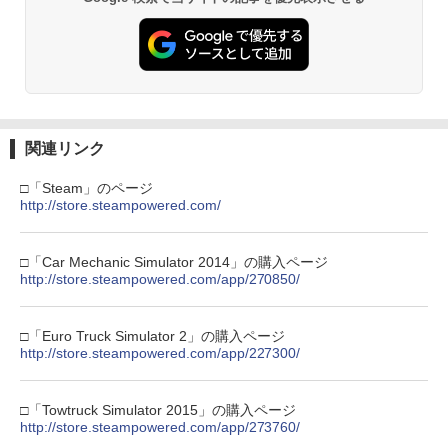
￥3,523
￥7,286
【純正品】Xbox ワイヤレス コントロー
3
ラー (カーボンブラック)
Nintendo Switch 2(日本語・国内専用)
【Amazon.co.jp限定】劇場版モノノ怪
【純正品】ディスクドライブ(CFI-ZDD1
3
3
3
第三章 蛇神 (Amazon.co.jp限定オリジ
J) PlayStation 5
￥8,020
ナル三方背収納ケース付きコレクション)
￥55,871
(オリジナル特典:オリジナル巾着＋メー
￥11,980
関連リンク
カー特典:【坤と離】二振りの剣、十翼よ
り来たる！スタジオ描き下ろしイラスト
【純正品】Xbox 充電式バッテリー + US
□「Steam」のページ
4
ボード付) [Blu-ray]
B-C ケーブル
http://store.steampowered.com/
【純正品】DualSense ワイヤレスコン
ニンテンドープリペイド番号 9000円|オ
4
4
￥10,780
トローラー ミッドナイト ブラック(CFI-
ンラインコード版
￥2,618
ZCT2J01)
□「Car Mechanic Simulator 2014」の購入ページ
￥9,000
http://store.steampowered.com/app/270850/
￥10,737
劇場版「鬼滅の刃」無限城編 第一章 猗
4
窩座再来 完全生産限定版 [Blu-ray]
【国内正規品】Thrustmaster スラスト
5
□「Euro Truck Simulator 2」の購入ページ
マスター TH8S シフター - PC、PS4、P
ニンテンドープリペイド番号 5000円|オ
http://store.steampowered.com/app/227300/
5
￥8,698
【純正品】DualSense ワイヤレスコン
S5、PS5 Pro、Xbox One、Xbox Serie
ンラインコード版
5
トローラー(CFI-ZCT2J)
s X|S 対応の高精度 H パターン シフター
￥5,000
□「Towtruck Simulator 2015」の購入ページ
￥10,737
￥14,141
http://store.steampowered.com/app/273760/
【Amazon.co.jp限定】劇場版モノノ怪
5