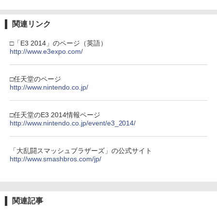
B-C ケーブル
Nintendo Switch 2(日本語・国内専用)
【純正品】ディスクドライブ(CFI-ZDD1
3
3
REANIMAL（リアニマル） PS5版
3
J) PlayStation 5
￥4,400
￥2,618
関連リンク
￥55,871
￥3,076
￥11,849
任天堂 『とびだせ どうぶつの森 amiibo
劇場版「鬼滅の刃」無限城編 第一章 猗
4
3
□「E3 2014」のページ（英語）
+』amiiboカード【サンリオキャラクタ
窩座再来 通常版 [DVD]
http://www.e3expo.com/
鬼滅の宴 -遊郭編ー【完全生産限定版】
4
ーズコラボ】 [NVL-E-ME2B アミーボカ
【Blu-ray】 [ 花江夏樹 ]
【純正品】Xbox ワイヤレス コントロー
4
ード サンリオコラボ]
￥3,523
【純正品】DualSense ワイヤレスコン
ラー (カーボンブラック)
ニンテンドープリペイド番号 9000円|オ
4
4
トローラー ミッドナイト ブラック(CFI-
【PS4】メタファー：リファンタジオ - P
￥6,160
ンラインコード版
□任天堂のページ
4
￥330
ZCT2J01)
S4 4984995907550
￥8,020
http://www.nintendo.co.jp/
￥9,000
￥10,737
￥3,300
劇場版「鬼滅の刃」無限城編 第一章 猗
4
【通常版 Blu-ray/DVD】【場面写クリア
□任天堂のE3 2014情報ページ
5
Switch2 ケース レザーケース スイッチ2
窩座再来 完全生産限定版 [Blu-ray]
5
カード3枚セット（竈門炭治郎、冨岡義
【純正品】Xbox Elite ワイヤレス コン
http://www.nintendo.co.jp/event/e3_2014/
5
Nintendo 対応 スイッチ スイッチツー
勇、猗窩座）】 劇場版「鬼滅の刃」無限
トローラー Series 2 Core Edition (ホワ
ニンテンドープリペイド番号 5000円|オ
5
シンプル ミニマル PUレザー 革 カバー
￥8,698
城編 第一章 猗窩座再来
【純正品】DualSense ワイヤレスコン
イト)
ンラインコード版
5
ポーチ ストラップ付属 オシャレ ソフト
【PS5】UNDER NIGHT IN-BIRTH II Sy
トローラー(CFI-ZCT2J)
5
収納 ガジェットケース クリスマス ギフ
「大乱闘スマッシュブラザーズ」の公式サイト
s:Celes Limited Box【同梱物】DLC
￥7,450
￥18,500
￥5,000
ト プレゼント 送料無料
http://www.smashbros.com/jp/
『UNI2シーズンパス』 & 特装BOX & Art
￥10,737
Book & Soundtrack & アナウンスキャ
￥3,480
【Amazon.co.jp限定】劇場版モノノ怪
5
ラクター 24キャラクターセットDLC - P
第三章 蛇神 (オリジナル特典:オリジナル
S5 4510772240048
巾着＋メーカー特典:【坤と離】二振りの
関連記事
剣、十翼より来たる！スタジオ描き下ろ
￥4,100
しイラストボード付) [DVD]