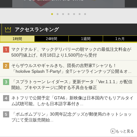
●
●
●
●
●
●
●
アクセスランキング
1時間
24時間
1週間
1カ月
マクドナルド、マックデリバリーの朝マックの最低注文料金が
500円値上げ。8月18日より1,500円から受付
そらザウルスやギャルきち、団長の吉野家Tシャツも！
「hololive Splash T-Party!」全Tシャツラインナップ公開＆オン
ライン販売開始
「スプラトゥーン レイダース」更新データ「Ver.1.1.1」が配信
開始。ブキやステージに関する不具合を修正
ネトフリで公開予定「GTA6」新映像は日本国内でもリアルタイ
ム試聴可能。しかも日本語字幕付き
Netflixから公式回答あり
「ポムポムプリン」30周年記念グッズが郵便局のネットショッ
プにて受注販売開始
「おもちもちもちクッション」など今年だけの限定商品が登場
もっと見る