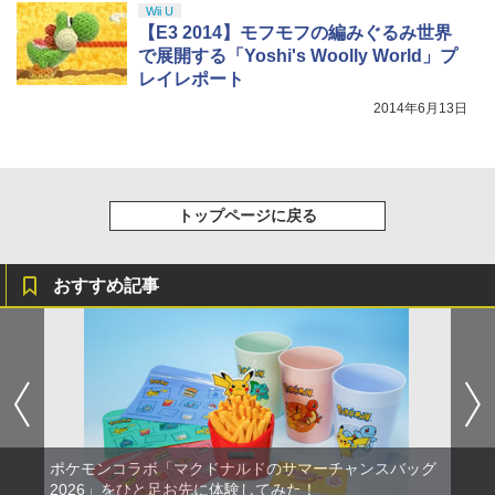
Wii U
￥8,800
【E3 2014】モフモフの編みぐるみ世界
で展開する「Yoshi's Woolly World」プ
レイレポート
2014年6月13日
トップページに戻る
おすすめ記事
ポケモンコラボ「マクドナルドのサマーチャンスバッグ
2026」をひと足お先に体験してみた！