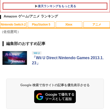
楽天ランキングをもっと見る
Amazon ゲーム/アニメ ランキング
Nintendo Switch 2
PlayStation 5
Xbox
アニメ
【当店独自で＋P10倍★要エントリー】
【中古】トモダチコレクション
【中古】【未使用品】モアナと伝説の海
1
1
1
（佐伯憲司）
【中古】[PS5] EA SPORTS FC 24 エレ
MovieNEX [DVDのみ]
クトロニック・アーツ (20230929)
￥466
￥2,780
編集部のおすすめ記事
スプラトゥーン レイダース|オンライン
PlayStation 5 デジタル・エディション
【純正品】Xbox ワイヤレス コントロー
【Amazon.co.jp限定】劇場版モノノ怪
1
1
1
1
￥700
コード版
日本語専用 Console Language: Japan
ラー + USB-C® ケーブル
第三章 蛇神 (Amazon.co.jp限定オリジ
ese only (CFI-2200B01)
ナル三方背収納ケース付きコレクション)
Wii U
(オリジナル特典:オリジナル巾着＋メー
￥5,832
￥8,300
「Wii U Direct Nintendo Games 2013.1.
[Switch] あつまれ どうぶつの森 ハッ
カー特典:【坤と離】二振りの剣、十翼よ
2
￥55,000
【中古】【未使用品】モアナと伝説の海
23」
PS5 コントローラー用 シリコンカバー P
2
2
ピーホームパラダイス （ダウンロード
り来たる！スタジオ描き下ろしイラスト
2 [DVDのみ]
S5用 コントローラーシリコンカバー PS
版） ※2,000ポイントまでご利用可
ボード付) [Blu-ray]
5保護カバー シリコンプロテクト プレイ
【純正品】Xbox ワイヤレス コントロー
ステーション5 周辺機器 グリップ 滑り止
￥3,480
2
￥2,500
￥10,780
スプラトゥーン レイダース -Switch2
Beast of Reincarnation -PS5 【特典】
ラー (ロボット ホワイト)
2
め 保護ケース 汚れ 傷防止 簡単装着 軽量
2
プロダクトコード 封入
カラフル 装着したまま充電可能 猫耳デ
Google 検索で当サイトの記事を優先表示させる
￥6,445
ザイン 可愛い かわいい
￥7,681
￥7,286
【中古】ポケットモンスター バイオレッ
劇場版「鬼滅の刃」無限城編 第一章 猗
3
2
￥900
【送料無料】劇場版「鬼滅の刃」無限城
3
ト -Switch
窩座再来 通常版 [Blu-ray]
編 第一章 猗窩座再来(通常版)【Blu-ra
y】/アニメーション[Blu-ray]【返品種別
【純正品】Xbox 充電式バッテリー + US
3
￥3,228
￥3,964
A】