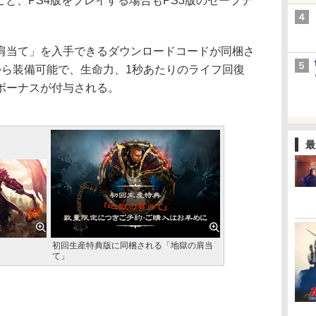
こと、PS4版をプレイする場合もPS3版のセーブデ
当て」を入手できるダウンロードコードが同梱さ
から装備可能で、生命力、1秒あたりのライフ回復
ボーナスが付与される。
最
初回生産特典版に同梱される「地獄の肩当
て」