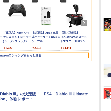
エ
ン
ァミ
ゼルダの伝説 ブレス
【特典】ファイナルフ
Nintendo Switch2 専
【中古】【Blu−ray】
任天堂 【Switch2】ゼ
【特典】MARVEL
[Switch 2] ぽこ あ ポ
【中古】うどんの国の
鬼武者 Way of the
【特典】トゥームレイ
レトロフリーク レッド
【送料無料】劇場版
バイオハザー
キャプテン翼
【通常版 Blu-
 枯
全
オブ ザ ワイルド
ァンタジー レゾナン
用 スリムハードポーチ
ファイナルファンタジ
ルダの伝説 ブレス オ
Tōkon: Fighting
ケモン エキスパンショ
金色毛鞠 第一
Sword 【Switch2】
ダー：レガシー・オ
×ホワイト ( レトロゲー
「鬼滅の刃」無限城編
エム Switc
WORLD FIG
ray/DVD】
・
物語
Nintendo Switch 2
ス PS5版(【初回封入
収納ケース ハードケー
ーVII アドベントチル
ブ ザ ワイルド
Souls(【早期購入封入
ンパス（ダウンロード
巻/Blu−ray
POT-P-ABNMA
ブ・アトランティス
ム互換機 )（ コントロ
第一章 猗窩座再来(通
【PS5】 ELJM
リアカード3
￥7,760
版
フ
】
Edition
特典】魔導船＆かけだ
ス ポーチ 収納バッグ
ドレン コンプリート
Nintendo Switch 2
特典】ロビーのアイテ
版）※3,200ポイントま
Disc/VPXY-71489
(【早期購入同梱特典】
ーラーアダプターセッ
常版)【Blu-ray】/アニ
（竈門炭治郎
￥7,680
￥6,526
￥1,680
￥540
￥7,710
￥6,782
￥4,400
￥749
￥7,730
￥7,012
￥25,300
￥4,400
￥7,199
￥7,450
】
ム
し騎士の応援パック・
耐衝撃 スイッチ2 キャ
初回限定版 PS3版
Edition [NXS-P-
ムセット)
でご利用可
コスチューム「ララ・
ト ）CY-RF-RW HDMI
メーション[Blu-ray]
勇、猗窩座）
ダ
イ
Nintendo Switch 2(日
【純正品】ディスクド
【純正品】Xbox ワイ
ニンテンドープリペイ
【純正品】DualSense
【純正品】Xbox 充電
ニンテンドープリペイ
【純正品】DualSense
【国内正規品】
ニンテンドー
プレイステー
【純正品】Xbox
ュ
シ
かけだし騎士のスター
リングケース 軽量
「ファイナルファンタ
AAAAH NSW2 ゼルダ
クロフト・サバイバー
出力 どこでもセーブ
【返品種別A】
「鬼滅の刃」
ー
本語・国内専用)
ライブ(CFI-ZDD1J)
ヤレス コントローラー
ド番号 9000円|オンラ
ワイヤレスコントロー
式バッテリー + USB-C
ド番号 5000円|オンラ
ワイヤレスコントロー
Thrustmaster スラス
ド番号 1000
トアチケット 10
ワイヤレス 
ス
トダッシュパック)
◇ALW-PU-001
ジーXIII」体験版・スリ
ノデンセツ ブレス オ
(仮)」（ゲーム内コン
互換機種 FC SFC
第一章 猗窩
コ
PlayStation 5
(カーボンブラック)
インコード版
ラー ミッドナイト ブ
ケーブル
インコード版
ラー(CFI-ZCT2J)
トマスター TH8S シフ
インコード版
オンラインコ
ラー Series 2
ッ
ーブケース付 / アニメ
ブ ザ ワイルド]
テンツ）)
SNES GB GBC GBA
￥55,491
ラック(CFI-ZCT2J01)
ター - PC、PS4、
Edition (ホ
デッ
MD GEN PCE TG-16
￥11,849
￥8,020
￥9,000
￥10,737
￥2,618
￥5,000
￥10,737
￥14,141
￥1,000
￥10,000
￥18,500
PS5、PS5 Pro、Xbox
紋
PCE SG
One、Xbox Series X|S
mazonランキングをもっと見る
対応の高精度 H パター
ン シフター
3
4
5
6
ablo III」の決定版！ PS4「Diablo III Ultimate
dition」体験レポート
無
【Amazon.co.jp限
劇場版「鬼滅の刃」無
『映画 ラブライブ！蓮
【Amazon.co