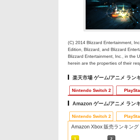
(C) 2014 Blizzard Entertainment, Inc.
Edition, Blizzard, and Blizzard Ente
Blizzard Entertainment, Inc., in the 
herein are the properties of their re
楽天市場 ゲーム/アニメ ラン
Nintendo Switch 2
PlaySta
Amazon ゲーム/アニメ ラン
10
10
10
1
1
1
1
2
2
2
2
Nintendo Switch 2
PlaySta
Amazon Xbox 販売ランキング
10
10
10
1
1
1
2
2
2