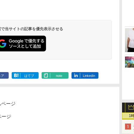
座再
定】劇場版モノノ怪 第
限城編 第一章 猗窩座
ノ空女学院スクールア
定】劇場版モ
三章 蛇神
再来 完全生産限定版
イドルクラブ Bloom
三章 蛇神 (
(Amazon.co.jp限定オ
[Blu-ray]
Garden Party』Blu-
特典:オリジ
￥10,780
￥8,698
￥8,589
￥8,800
リジナル三方背収納ケ
ray（特装限定版）
メーカー特典
ース付きコレクション)
離】二振りの
(オリジナル特典:オリ
より来たる！
 検索で当サイトの記事を優先表示させる
ジナル巾着＋メーカー
描き下ろしイ
特典:【坤と離】二振り
ード付) [DVD
の剣、十翼より来た
る！スタジオ描き下ろ
しイラストボード付)
[Blu-ray]
ェア
はてブ
note
LinkedIn
ムページ
1
ムページ