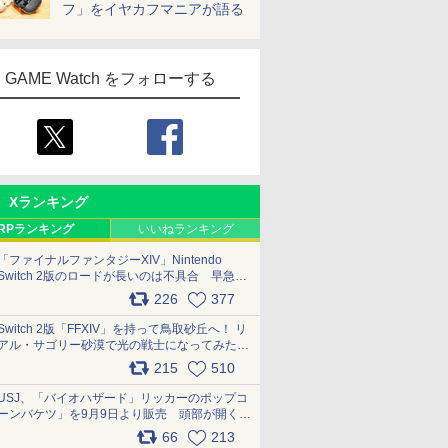
フ」をイヤカフマニアが語る
GAME Watch をフォローする
Xランキング
RPランキング
いいねランキング
「ファイナルファンタジーXIV」Nintendo
Switch 2版のロードが長いのは不具合 早急に
アップデートできるよう対応中
226
377
pic.x.com/s9S3nRCAGa
Switch 2版「FFXIV」を持って鳥取砂丘へ！ リ
アル・サゴリー砂漠で光の戦士になってみた
pic.x.com/qyOfL2uv1n
215
510
USJ、「バイオハザード」リッカーのポップコ
ーンバケツ」を9月9日より販売 頭部が開く仕
組み。味は恐怖を堪のう「味噌フレーバー」
66
213
pic.x.com/81MuXGahVM