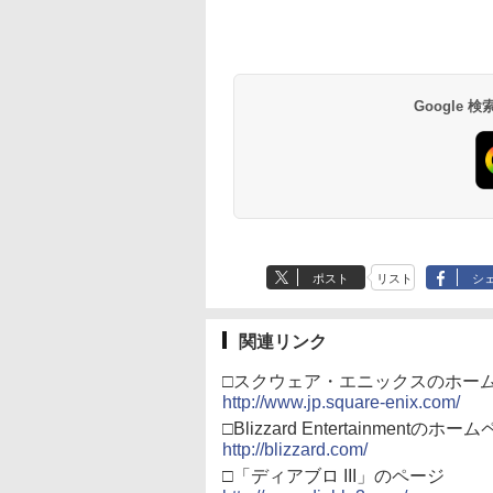
劇場版モノノ怪 第
定】死亡遊戯で飯を食
限城編 第一章 猗窩座再
限城編 第一章 猗窩
 蛇神 (オリジナル
う。 44:CLOUDY
来 通常版 [Blu-ray]
来 通常版 [DVD]
:オリジナル巾着＋
BEACH《原作イラス
900
￥24,200
￥3,982
￥3,523
カー特典:【坤と
ト・ねこめたる描き下
二振りの剣、十翼
ろし 幽鬼抱き枕カバー
来たる！スタジオ
付き完全数量限定版》(
Google
下ろしイラストボ
メーカー特典：原作イ
) [Blu-ray]
ラスト・ねこめたる描
き下ろしA3クリアポス
ター付 ) ( 購入特典：
アニメ描き下ろしイラ
スト使用キャラファン
マット付 ) [Blu-ray]
ポスト
リスト
シ
関連リンク
□スクウェア・エニックスのホー
http://www.jp.square-enix.com/
□Blizzard Entertainmentのホー
http://blizzard.com/
□「ディアブロ III」のページ