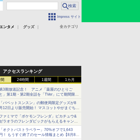
Impress サイト
全カテゴリ
エンタメ
グッズ
アクセスランキング
時間
24時間
1週間
1カ月
第3期放送記念！ アニメ「薬屋のひとりご
と」第1期・第2期全話を「TVer」にて期間限定
で順次無料配信開始
「パペットスンスン」の郵便局限定グッズが8
月12日より販売開始！ マスコットやがまぐち、
レターセットなどが登場
ファミマで「ポケモンフレンダ」ピカチュウ&
ゼラオラのフレンダピックがもらえるキャンペ
ーン開催！
「オクトパストラベラー」70%オフで1,643
円！ もうすぐ終了のセール情報まとめ【8月8日
更新】