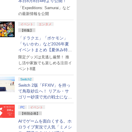
本日8月8日4時より公開！
「Expeditions: Samurai」など
の最新情報を公開
ド レクイ
2
ゼルダの伝説 ティア
【楽天ブックス限定特
あんさんぶるスター
ファイアーエムブレム
日本ファルコム
ミュージカル『刀剣乱
任天堂 【Switch2】マ
鬼武者 Way of the
BLOOD THE LAST
ぽこ あ ポ
【特典】鬼
劇場版「鬼
h2版
HTERS
【場面写ク
ーズ オブ ザ キングダ
典+特典】空の軌跡 the
ズ!!DREAM LIVE -9th
万紫千紅 【Switch2】
【PS5】「空の軌跡
舞』 ～静かなる夜半の
リオカート ワールド
Sword 【PS5】 ELJM-
VAMPIRE [Blu-ray]
P-AAB5A
of the S
限城編 第
イベント
エンタメ
-30868
枚セット
ム Nintendo Switch 2
2nd PS5版(DLCチラ
Tour “Trapezium
BEE-P-AACSA
the 1st 」 通常版
寝ざめ～【Blu-ray】 [
[BEE-P-AAAAA NSW2
30821
[Nintendo
購入封入特
再来(完全
￥4,055
、冨岡義
Edition 【Switch2】
シ：NEOブレイサー・
#Orion”-【Blu-ray】 [
[ELJM-30729 PS5 ソラ
ミュージカル『刀剣乱
マリオカ-ト ワ-ルド]
フト]
クトコード
【Blu-ra
【特集】
￥7,830
￥7,480
￥7,806
￥8,470
￥7,480
￥7,821
￥8,970
￥7,641
￥8,980
￥7,641
￥8,690
】 劇場版
NXS-P-AXN7B
アガット+【早期購入外
(V.A.) ]
ノキセキ ザ ファースト
舞』 ]
晴 ]
「ドラクエ」「ポケモン」
プリペイ
ション ス
 Elite
ぽこ あ ポケモン エキ
PlayStation 5 デジタ
GameSir G7 HE 有線
ニンテンドープリペイ
プレイステーション ス
HyperX Clutch
【任天堂ライセンス商
プレイステーション ス
8BitDo M30 Xboxシリ
ニンテンド
【Amazon.
GameSir 
無限城編
付特典】DLCチラシ)
ツウジョウ]
「ちいかわ」など2026年夏
円|オンラ
,000円|
コントロー
スパンションパス|オン
ル・エディション 日本
ゲームコントローラー
ド番号 500円|オンライ
トアチケット 3,000円|
Gladiate Xbox公式ラ
品】Samsung
トアチケット 15,000円
ーズX | S、Xbox
ド番号 20
定】 Logic
ゲームコン
座再来
ード版
 Core
ラインコード版
語専用 (CFI-2200B01)
XBOX Series X|S
ンコード版
オンラインコード版
イセンス ゲーミング コ
microSD Express
|オンラインコード版
One、およびWindows
インコード
コン G92
XBOX Seri
イベントまとめ【夏休み特
ワイト)
+ ディスクドライブ
XBOX One Windows
ントローラー 有線 日本
Card 256GB for
の有線コントローラー
リスモ7 Fo
XBOX One
集】
限定グッズは見逃し厳禁！ 推
￥4,400
￥66,849
￥7,999
￥500
￥3,000
￥4,980
現在在庫切れです。
￥15,000
￥4,590
￥2,000
￥38,800
￥6,499
(CFI-ZDD1J) セット
10/11用 PCコントロー
正規代理店品 6L366AA
Nintendo Switch
6ボタンレイアウト - 正
Horizon 6
10/11用
し活や家族でも楽しめる注目イ
ラーゲームパッド ホー
2（サムスン マイクロ
式にライセンスされて
ラーゲーム
ベント8選
ル効果スティック付き
SDエクスプレスカード
います
ルエフェク
ビデオゲームコントロ
256GB）
クと3.5
ーラー（ブラック）
ジャック付
Switch2
Switch 2版「FFXIV」を持っ
7
8
9
10
て鳥取砂丘へ！ リアル・サ
ゴリー砂漠で光の戦士になっ
てみた
PC
イベント
【特別企画】
AIでゲームを面白くする。ホ
ロライブ実況で人気「ミメシ
.jp限
劇場版「鬼滅の刃」無
ヤマトよ永遠に
【Amazon.co.jp限
【Amazon.