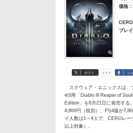
価格：
CER
プレイ
ポスト
リスト
シ
スクウェア・エニックスは、
4/3用「Diablo III Reaper of Souls
Edition」を8月21日に発売す
4,800円（税別）、PS4版が7,
イ人数は1～4人で、CEROレー
以上対象）。