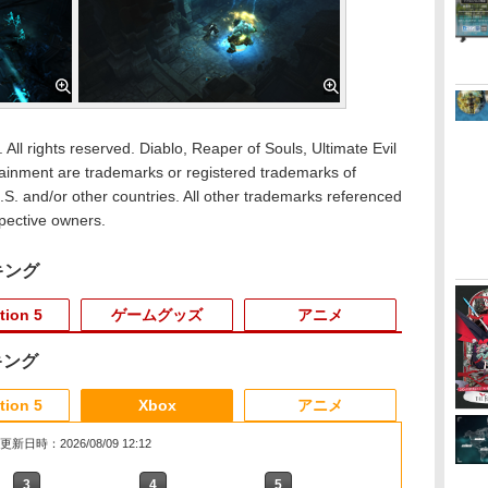
 All rights reserved. Diablo, Reaper of Souls, Ultimate Evil
rtainment are trademarks or registered trademarks of
U.S. and/or other countries. All other trademarks referenced
spective owners.
キング
tion 5
ゲームグッズ
アニメ
キング
3
3
3
3
4
4
4
4
5
5
5
5
6
6
6
tion 5
Xbox
アニメ
更新日時：2026/08/09 12:12
3
3
3
4
4
4
5
5
5
6
6
6