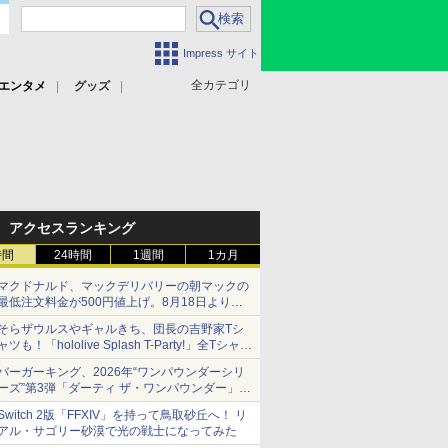
Impress サイト
全カテゴリ
エンタメ
グッズ
アクセスランキング
時間
24時間
1週間
1カ月
マクドナルド、マックデリバリーの朝マックの
最低注文料金が500円値上げ。8月18日より
1,500円から受付
そらザウルスやギャルきち、団長の吉野家Tシ
ャツも！「hololive Splash T-Party!」全Tシャツ
ラインナップ公開＆オンライン販売開始
バーガーキング、2026年“ワンパウンダーシリ
ーズ”第3弾「ダーティ ザ・ワンパウンダー」を
8月7日発売
Switch 2版「FFXIV」を持って鳥取砂丘へ！ リ
「特製ガーリックマヨソース」を使用した超大
アル・サゴリー砂漠で光の戦士になってみた
型チーズバーガー