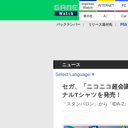
バックナンバー
リリース送付先
PS5
モバイル
eスポーツ
クラウド
PS
ニュース
Select Language
▼
セガ、「ニコニコ超会
ナルTシャツを発売！
「スタンパロン」から「IDA-