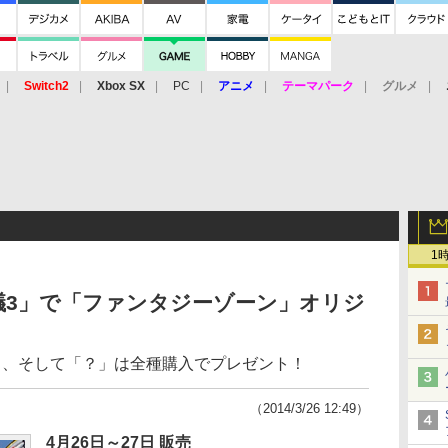
Switch2
Xbox SX
PC
アニメ
テーマパーク
グルメ
 Vita
3DS
アーケード
VR
1
議3」で「ファンタジーゾーン」オリジ
2」、そして「？」は全種購入でプレゼント！
（2014/3/26 12:49）
4月26日～27日 販売