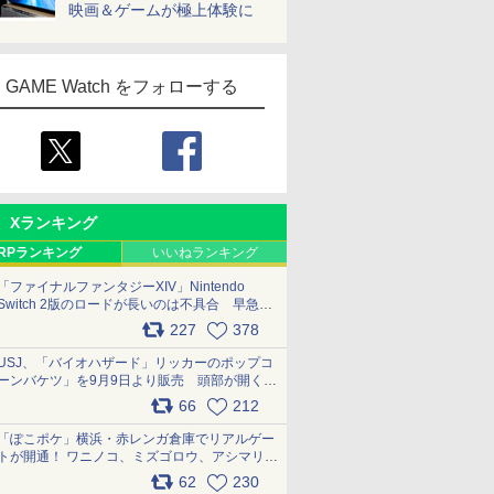
映画＆ゲームが極上体験に
GAME Watch をフォローする
Xランキング
RPランキング
いいねランキング
「ファイナルファンタジーXIV」Nintendo
Switch 2版のロードが長いのは不具合 早急に
アップデートできるよう対応中
227
378
pic.x.com/s9S3nRCAGa
USJ、「バイオハザード」リッカーのポップコ
ーンバケツ」を9月9日より販売 頭部が開く仕
組み。味は恐怖を堪のう「味噌フレーバー」
66
212
pic.x.com/81MuXGahVM
「ぽこポケ」横浜・赤レンガ倉庫でリアルゲー
トが開通！ ワニノコ、ミズゴロウ、アシマリ登
場シーンをレポート pic.x.com/LDgEByVl6D
62
230