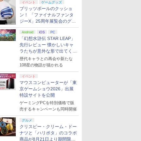
イベント
ゲームグッズ
ブリッツボールのクッショ
ン！ 「ファイナルファンタ
ジーX」25周年展覧会のグッ
ズ情報が公開
Android
iOS
PC
「幻想水滸伝 STAR LEAP」
先行レビュー 懐かしいキャ
ラたちが意外な形で出てくる
シリーズ完全新作！
歴代キャラとの再会や新たな
108星の物語が描かれる
イベント
マウスコンピューターが「東
京ゲームショウ2026」出展
特設サイトを公開
ゲーミングPCを特別価格で販
売するキャンペーンも同時開催
グルメ
クリスピー・クリーム・ドー
ナツと「ハリポタ」のコラボ
商品が8月21日より期間限定