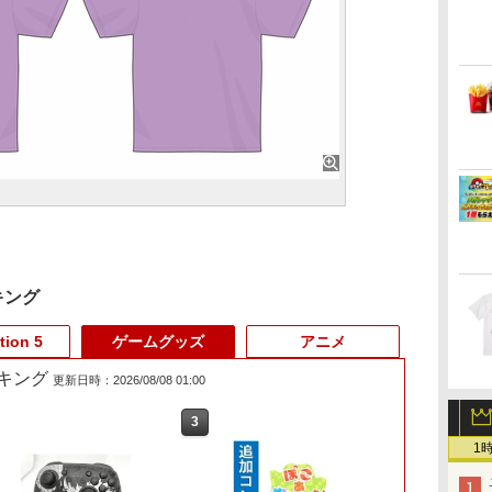
キング
tion 5
ゲームグッズ
アニメ
キング
更新日時：2026/08/08 01:00
3
3
4
4
3
5
5
6
6
1
1