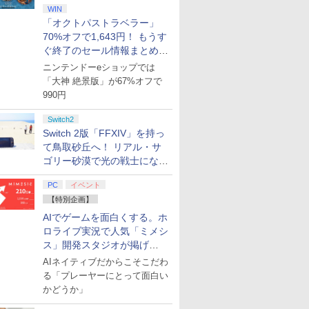
WIN
「オクトパストラベラー」
70%オフで1,643円！ もうす
ぐ終了のセール情報まとめ
【8月8日更新】
ニンテンドーeショップでは
「大神 絶景版」が67%オフで
990円
Switch2
Switch 2版「FFXIV」を持っ
て鳥取砂丘へ！ リアル・サ
ゴリー砂漠で光の戦士になっ
てみた
PC
イベント
【特別企画】
AIでゲームを面白くする。ホ
ロライブ実況で人気「ミメシ
ス」開発スタジオが掲げ
る“AI活用の信念”とは？【講
AIネイティブだからこそこだわ
演レポート】
る「プレーヤーにとって面白い
かどうか」