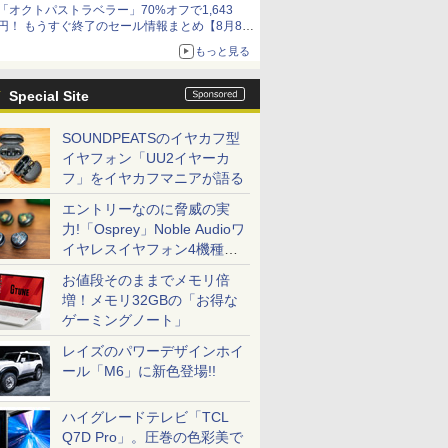
「オクトパストラベラー」70%オフで1,643
円！ もうすぐ終了のセール情報まとめ【8月8日
更新】
もっと見る
ニンテンドーeショップでは「大神 絶景版」が
67%オフで990円
Special Site
SOUNDPEATSのイヤカフ型
イヤフォン「UU2イヤーカ
フ」をイヤカフマニアが語る
エントリーなのに脅威の実
力!「Osprey」Noble Audioワ
イヤレスイヤフォン4機種を
一気に聴く
お値段そのままでメモリ倍
増！メモリ32GBの「お得な
ゲーミングノート」
レイズのパワーデザインホイ
ール「M6」に新色登場!!
ハイグレードテレビ「TCL
Q7D Pro」。圧巻の色彩美で