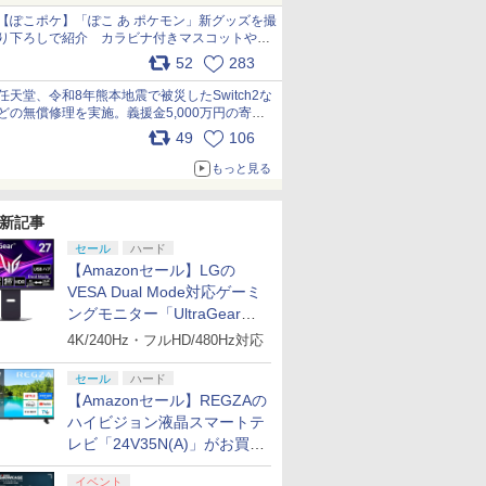
【ぽこポケ】「ぽこ あ ポケモン」新グッズを撮
り下ろしで紹介 カラビナ付きマスコットやス
クエアポーチが仲間入り
52
283
pic.x.com/XmVAgBxaW5
任天堂、令和8年熊本地震で被災したSwitch2な
どの無償修理を実施。義援金5,000万円の寄付
も発表 pic.x.com/BAYsMfUfUC
49
106
もっと見る
新記事
セール
ハード
【Amazonセール】LGの
VESA Dual Mode対応ゲーミ
ングモニター「UltraGear
27G850A-B」がお買い得！
4K/240Hz・フルHD/480Hz対応
セール
ハード
【Amazonセール】REGZAの
ハイビジョン液晶スマートテ
レビ「24V35N(A)」がお買い
得！
イベント