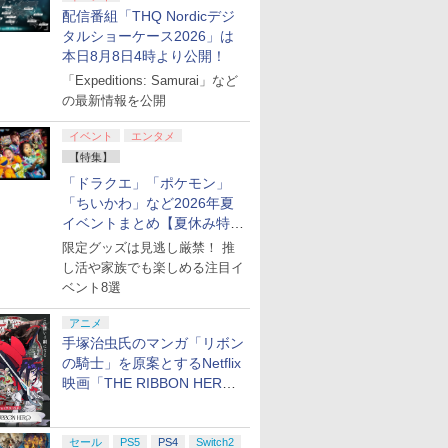
配信番組「THQ Nordicデジ
タルショーケース2026」は
本日8月8日4時より公開！
「Expeditions: Samurai」など
の最新情報を公開
イベント
エンタメ
【特集】
「ドラクエ」「ポケモン」
「ちいかわ」など2026年夏
イベントまとめ【夏休み特
集】
限定グッズは見逃し厳禁！ 推
し活や家族でも楽しめる注目イ
ベント8選
アニメ
手塚治虫氏のマンガ「リボン
の騎士」を原案とするNetflix
映画「THE RIBBON HERO
リボンヒーロー」本日配信開
始
セール
PS5
PS4
Switch2