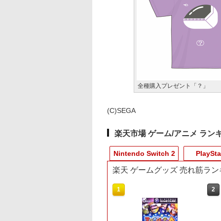
全種購入プレゼント「？」
(C)SEGA
楽天市場 ゲーム/アニメ ラン
Nintendo Switch 2
PlaySta
楽天 ゲームグッズ 売れ筋ラン
3
10
10
1
1
1
2
2
2