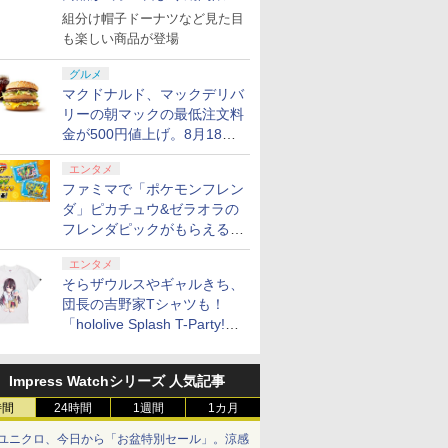
で発売
組分け帽子ドーナツなど見た目
も楽しい商品が登場
グルメ
マクドナルド、マックデリバ
リーの朝マックの最低注文料
金が500円値上げ。8月18日
より1,500円から受付
エンタメ
ファミマで「ポケモンフレン
ダ」ピカチュウ&ゼラオラの
フレンダピックがもらえるキ
ャンペーン開催！
エンタメ
そらザウルスやギャルきち、
団長の吉野家Tシャツも！
「hololive Splash T-Party!」
全Tシャツラインナップ公開
＆オンライン販売開始
Impress Watchシリーズ 人気記事
7
7
2
8
8
9
9
3
10
10
時間
24時間
1週間
1カ月
ユニクロ、今日から「お盆特別セール」。涼感