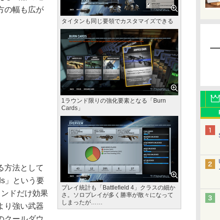
方の幅も広が
タイタンも同じ要領でカスタマイズできる
1ラウンド限りの強化要素となる「Burn
Cards」
る方法として
rds」という要
プレイ統計も「Battlefield 4」クラスの細か
ウンドだけ効果
さ。ソロプレイが多く勝率が散々になって
しまったが……
より強い武器
のクールダウ