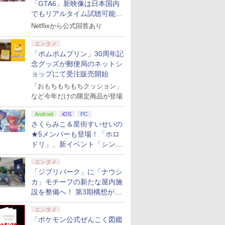
「GTA6」新映像は日本国内
でもリアルタイム試聴可能。
しかも日本語字幕付き
Netflixから公式回答あり
エンタメ
「ポムポムプリン」30周年記
念グッズが郵便局のネットシ
ョップにて受注販売開始
「おもちもちもちクッション」
など今年だけの限定商品が登場
Android
iOS
PC
さくらみこ＆星街すいせいの
★5メンバーも登場！「ホロ
ドリ」、新イベント「シンク
ロする夏のスパークル」がス
エンタメ
タート
「ジブリパーク」に「ナウシ
カ」モチーフの新たな屋内施
設を整備へ！ 第3期構想が公
開
エンタメ
「ポケモン公式ぜんこく図鑑