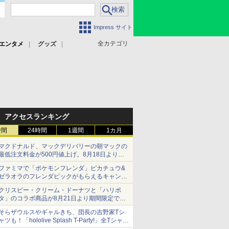
Impress サイト
全カテゴリ
エンタメ
グッズ
アクセスランキング
時間
24時間
1週間
1カ月
マクドナルド、マックデリバリーの朝マックの
最低注文料金が500円値上げ。8月18日より
1,500円から受付
ファミマで「ポケモンフレンダ」ピカチュウ&
ゼラオラのフレンダピックがもらえるキャンペ
ーン開催！
クリスピー・クリーム・ドーナツと「ハリポ
タ」のコラボ商品が8月21日より期間限定で発
売
そらザウルスやギャルきち、団長の吉野家Tシ
組分け帽子ドーナツなど見た目も楽しい商品が
ャツも！「hololive Splash T-Party!」全Tシャツ
登場
ラインナップ公開＆オンライン販売開始