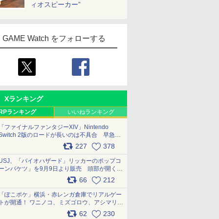
ィオスピーカー”
GAME Watch をフォローする
Xランキング
RPランキング
いいねランキング
「ファイナルファンタジーXIV」Nintendo
Switch 2版のロードが長いのは不具合 早急に
アップデートできるよう対応中
227
378
pic.x.com/s9S3nRCAGa
USJ、「バイオハザード」リッカーのポップコ
ーンバケツ」を9月9日より販売 頭部が開く仕
組み。味は恐怖を堪のう「味噌フレーバー」
66
212
pic.x.com/81MuXGahVM
「ぽこポケ」横浜・赤レンガ倉庫でリアルゲー
トが開通！ ワニノコ、ミズゴロウ、アシマリ登
場シーンをレポート pic.x.com/LDgEByVl6D
62
230