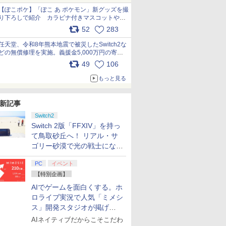
【ぽこポケ】「ぽこ あ ポケモン」新グッズを撮
り下ろしで紹介 カラビナ付きマスコットやス
クエアポーチが仲間入り
52
283
pic.x.com/XmVAgBxaW5
任天堂、令和8年熊本地震で被災したSwitch2な
どの無償修理を実施。義援金5,000万円の寄付
も発表 pic.x.com/BAYsMfUfUC
49
106
もっと見る
新記事
Switch2
Switch 2版「FFXIV」を持っ
て鳥取砂丘へ！ リアル・サ
ゴリー砂漠で光の戦士になっ
てみた
PC
イベント
【特別企画】
AIでゲームを面白くする。ホ
ロライブ実況で人気「ミメシ
ス」開発スタジオが掲げ
る“AI活用の信念”とは？【講
AIネイティブだからこそこだわ