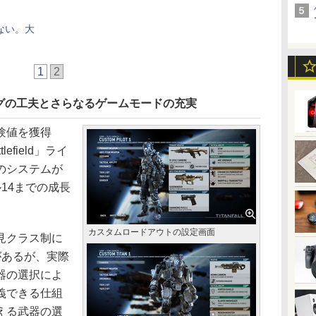
ない。大
1
2
グの工夫とさらなるゲームモードの充実
験値を獲得
field」ライ
のシステムが
14までの成長
カスタムロードアウトの設定画面
見クラス制に
があるが、実際
器の選択によ
義できる仕組
える武器の選