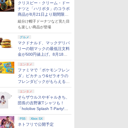
クリスピー・クリーム・ドー
ナツと「ハリポタ」のコラボ
商品が8月21日より期間限定
で発売
組分け帽子ドーナツなど見た目
も楽しい商品が登場
グルメ
マクドナルド、マックデリバ
リーの朝マックの最低注文料
金が500円値上げ。8月18日
より1,500円から受付
エンタメ
ファミマで「ポケモンフレン
ダ」ピカチュウ&ゼラオラの
フレンダピックがもらえるキ
ャンペーン開催！
エンタメ
そらザウルスやギャルきち、
団長の吉野家Tシャツも！
「hololive Splash T-Party!」
全Tシャツラインナップ公開
PS5
Xbox SX
＆オンライン販売開始
ネトフリで公開予定