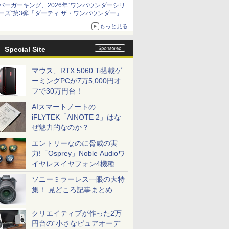
バーガーキング、2026年“ワンパウンダーシリ
ーズ”第3弾「ダーティ ザ・ワンパウンダー」を
8月7日発売
もっと見る
「特製ガーリックマヨソース」を使用した超大
型チーズバーガー
Special Site
マウス、RTX 5060 Ti搭載ゲ
ーミングPCが7万5,000円オ
フで30万円台！
AIスマートノートの
iFLYTEK「AINOTE 2」はな
ぜ魅力的なのか？
エントリーなのに脅威の実
力!「Osprey」Noble Audioワ
イヤレスイヤフォン4機種を
一気に聴く
ソニーミラーレス一眼の大特
集！ 見どころ記事まとめ
クリエイティブが作った2万
円台の“小さなピュアオーデ