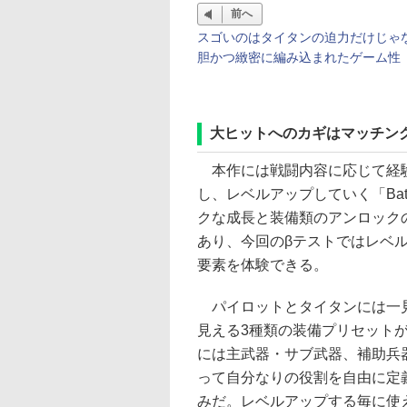
前へ
スゴいのはタイタンの迫力だけじゃ
胆かつ緻密に編み込まれたゲーム性
大ヒットへのカギはマッチン
本作には戦闘内容に応じて経
し、レベルアップしていく「Battle
クな成長と装備類のアンロック
あり、今回のβテストではレベル
要素を体験できる。
パイロットとタイタンには一
見える3種類の装備プリセット
には主武器・サブ武器、補助兵
って自分なりの役割を自由に定
みだ。レベルアップする毎に使