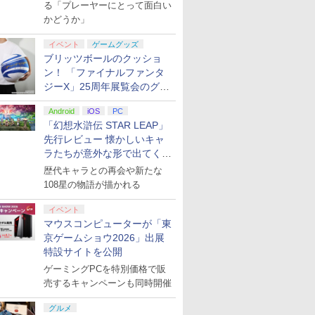
演レポート】
る「プレーヤーにとって面白い
かどうか」
イベント
ゲームグッズ
ブリッツボールのクッショ
ン！ 「ファイナルファンタ
ジーX」25周年展覧会のグッ
ズ情報が公開
Android
iOS
PC
「幻想水滸伝 STAR LEAP」
先行レビュー 懐かしいキャ
ラたちが意外な形で出てくる
シリーズ完全新作！
歴代キャラとの再会や新たな
108星の物語が描かれる
イベント
マウスコンピューターが「東
京ゲームショウ2026」出展
特設サイトを公開
ゲーミングPCを特別価格で販
売するキャンペーンも同時開催
グルメ