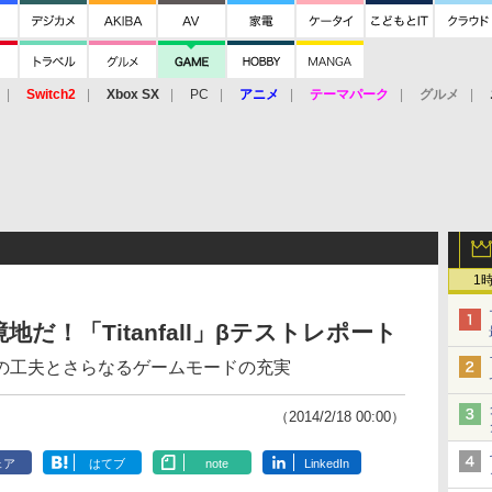
Switch2
Xbox SX
PC
アニメ
テーマパーク
グルメ
 Vita
3DS
アーケード
VR
1
だ！「Titanfall」βテストレポート
の工夫とさらなるゲームモードの充実
（2014/2/18 00:00）
ェア
はてブ
note
LinkedIn