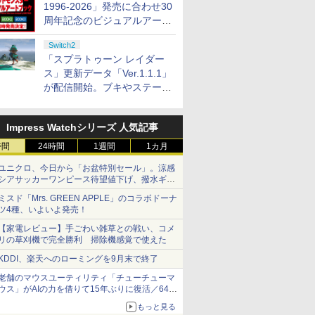
1996-2026」発売に合わせ30
周年記念のビジュアルアート
ブック3冊同時発売が決定
Switch2
「スプラトゥーン レイダー
ス」更新データ「Ver.1.1.1」
が配信開始。ブキやステージ
に関する不具合を修正
Impress Watchシリーズ 人気記事
時間
24時間
1週間
1カ月
ユニクロ、今日から「お盆特別セール」。涼感
シアサッカーワンピース待望値下げ、撥水ギア
ショーツは1990円に
ミスド「Mrs. GREEN APPLE」のコラボドーナ
ツ4種、いよいよ発売！
【家電レビュー】手ごわい雑草との戦い、コメ
リの草刈機で完全勝利 掃除機感覚で使えた
KDDI、楽天へのローミングを9月末で終了
老舗のマウスユーティリティ「チューチューマ
ウス」がAIの力を借りて15年ぶりに復活／64bit
化、Windows 10/11、「Chrome」も走り回
もっと見る
る。復活記念で2026年末まで500円