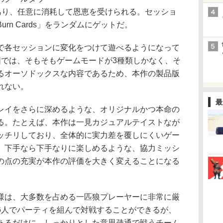
があり、任意に消耗して恩恵を受けられる。セッショ
rn Cards」をランダムにゲットだ。
各セッションに変化をつけて遊べるようになって
囲では、そもそもゲームモードが3種類しかなく、そ
れるオーソドックスな内容であるため、本作の製品版
れない。
最
イをさらに深めるような、オリジナルかつ本命の
る。たとえば、本作は一見カジュアルテイストなが
ッチリしており、全体的に実力差を覆しにくいゲー
、下手なら下手なりに楽しめるような、協力ミッシ
の点の充実が本作の評価を大きく変えることになる
は、大多数を占める一匹狼プレーヤーに非常に厳
6人でパーティを組んで対戦することができるが、
あるだけに、しっかりとした意思疎通で戦うチーム