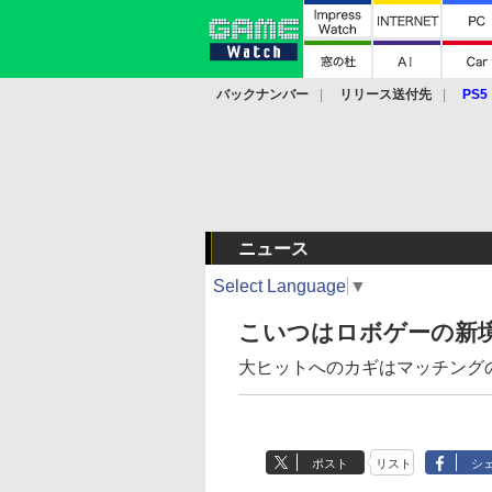
バックナンバー
リリース送付先
PS5
モバイル
eスポーツ
クラウド
PS
ニュース
Select Language
▼
こいつはロボゲーの新境地
大ヒットへのカギはマッチング
ポスト
リスト
シ