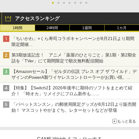
●
●
●
●
●
●
●
アクセスランキング
1時間
24時間
1週間
1カ月
「ちいかわ」×くら寿司コラボキャンペーンが8月21日より期間
限定開催
オリジナルの湯呑みや寿司皿が景品に登場！
第3期放送記念！ アニメ「薬屋のひとりごと」第1期・第2期全
話を「TVer」にて期間限定で順次無料配信開始
【Amazonセール】「ゼルダの伝説 ブレス オブ ザ ワイルド」デ
ザインのPowerA製ワイヤレスコントローラーがお買い得。
Switch2でも使用可能
【特集】【Switch2】2026年後半に期待のソフトをまとめて紹
介！ 「時オカ」リメイクにフロム新作も……
「パペットスンスン」の郵便局限定グッズが8月12日より販売開
始！ マスコットやがまぐち、レターセットなどが登場
もっと見る