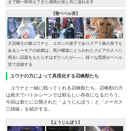
まで精一杯抑えてきた感情が涙と共に溢れ出す
【聖ベベル宮】
大召喚士の娘ユウナと、エボンの老子でありグアド族の長でも
あるシーモアの結婚は、死の螺旋にとらわれたスピアの人々に
明るい話題をもたらすはずだったが――。様々な思惑がベベル
宮で交錯する
ユウナの力によって具現化する召喚獣たち
ユウナと一緒に戦ってくれる召喚獣たち。召喚獣の力
は絶大でバトルシーンでは頼もしい存在になるだろう。
今回は新たに公開された「ようじんぼう」と「メーガス
三姉妹」を紹介する。
【ようじんぼう】