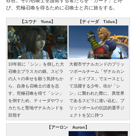
存在。その召喚士を護衛する者たちを「ガード」と呼
び、究極召喚を得るために召喚士と共に旅をする。
【ユウナ Yuna】
【ティーダ Tidus】
10年前に「シン」を倒した大
大都市ザナルカンドのブリッ
召喚士ブラスカの娘。スピラ
ツボールチーム「ザナルカン
の人々の幸せを願う気持ちか
ド・エイブス」でエースとし
ら、自身も召喚士の道を志
て活躍する少年。街が「シ
す。究極召喚を得て「シン」
ン」に襲われた際に、異世界
を倒すため、ティーダやワッ
であるスピラに迷い込む。ブ
カたちと聖地ザナルカンドを
リッツボールの伝説的選手ジ
目指す
ェクトを父に持つ
【アーロン Auron】