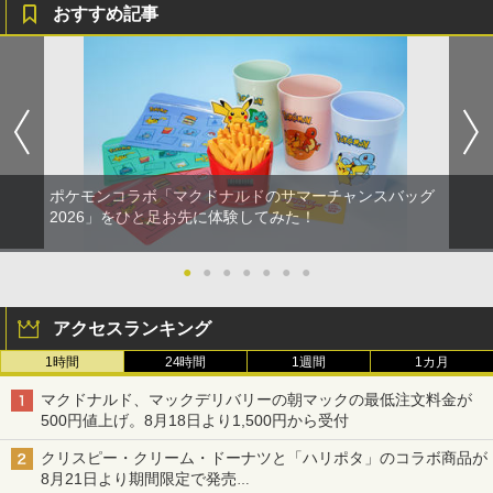
おすすめ記事
ポケモンコラボ「マクドナルドのサマーチャンスバッグ
2026」をひと足お先に体験してみた！
●
●
●
●
●
●
●
アクセスランキング
1時間
24時間
1週間
1カ月
マクドナルド、マックデリバリーの朝マックの最低注文料金が
500円値上げ。8月18日より1,500円から受付
クリスピー・クリーム・ドーナツと「ハリポタ」のコラボ商品が
8月21日より期間限定で発売