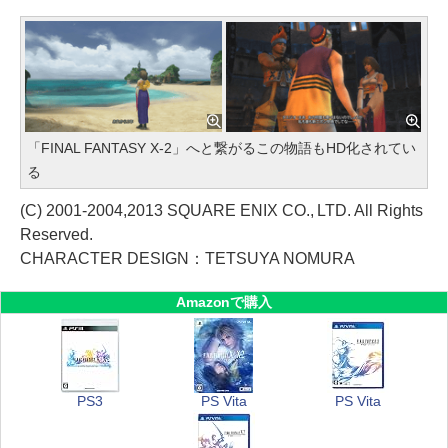
「FINAL FANTASY X-2」へと繋がるこの物語もHD化されてい
る
(C) 2001-2004,2013 SQUARE ENIX CO., LTD. All Rights
Reserved.
CHARACTER DESIGN：TETSUYA NOMURA
Amazonで購入
PS3
PS Vita
PS Vita