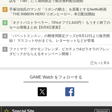
話を「TVer」にて期間限定で順次無料配信開始
手塚治虫氏のマンガ「リボンの騎士」を原案とするNetflix映画
「THE RIBBON HERO リボンヒーロー」本日配信開始
「オクトパストラベラー」70%オフで1,643円！ もうすぐ終了の
セール情報まとめ【8月8日更新】
ニンテンドーeショップでは「大神 絶景版」が67%オフで990円
「パペットスンスン」の郵便局限定グッズが8月12日より販売開
始！ マスコットやがまぐち、レターセットなどが登場
ファミマで「ポケモンフレンダ」ピカチュウ&ゼラオラのフレン
ダピックがもらえるキャンペーン開催！
もっと見る
GAME Watch をフォローする
Special Site