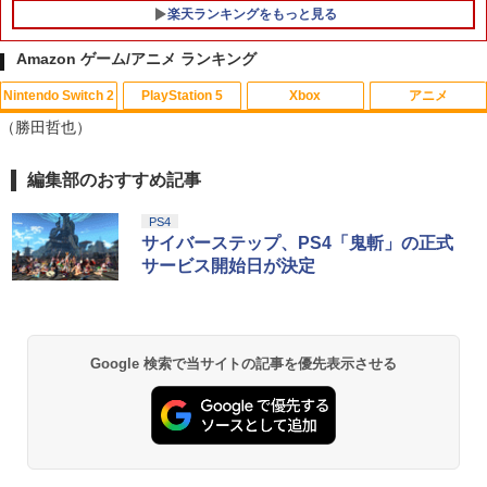
楽天ランキングをもっと見る
Amazon ゲーム/アニメ ランキング
Nintendo Switch 2
PlayStation 5
Xbox
アニメ
デザート・ローズ 砂の薔薇 雪の黙示録
1
（勝田哲也）
【Blu-ray】 [ 新谷かおる ]
￥3,573
編集部のおすすめ記事
スプラトゥーン レイダース|オンライン
PlayStation 5 デジタル・エディション
【純正品】Xbox ワイヤレス コントロー
劇場版「鬼滅の刃」無限城編 第一章 猗
1
1
1
1
コード版
日本語専用 Console Language: Japan
ラー + USB-C® ケーブル
窩座再来 通常版 [Blu-ray]
ese only (CFI-2200B01)
PS4
￥5,832
￥8,300
￥3,982
サイバーステップ、PS4「鬼斬」の正式
￥55,000
【送料無料】劇場版「鬼滅の刃」無限城
サービス開始日が決定
2
編 第一章 猗窩座再来(通常版)【Blu-ra
y】/アニメーション[Blu-ray]【返品種別
A】
【純正品】Xbox ワイヤレス コントロー
2
スプラトゥーン レイダース -Switch2
劇場版「鬼滅の刃」無限城編 第一章 猗
Beast of Reincarnation -PS5 【特典】
ラー (ロボット ホワイト)
2
2
2
窩座再来 通常版 [DVD]
プロダクトコード 封入
￥4,400
Google 検索で当サイトの記事を優先表示させる
￥6,447
￥7,681
￥3,523
￥7,286
劇場版 転生したらスライムだった件 蒼
3
海の涙編 (Blu-ray通常版)【Blu-ray】 [
【純正品】Xbox ワイヤレス コントロー
3
岡咲美保 ]
ラー (カーボンブラック)