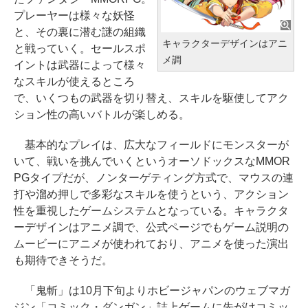
プレーヤーは様々な妖怪
と、その裏に潜む謎の組織
キャラクターデザインはアニ
と戦っていく。セールスポ
メ調
イントは武器によって様々
なスキルが使えるところ
で、いくつもの武器を切り替え、スキルを駆使してアク
ション性の高いバトルが楽しめる。
基本的なプレイは、広大なフィールドにモンスターが
いて、戦いを挑んでいくというオーソドックスなMMOR
PGタイプだが、ノンターゲティング方式で、マウスの連
打や溜め押しで多彩なスキルを使うという、アクション
性を重視したゲームシステムとなっている。キャラクタ
ーデザインはアニメ調で、公式ページでもゲーム説明の
ムービーにアニメが使われており、アニメを使った演出
も期待できそうだ。
「鬼斬」は10月下旬よりホビージャパンのウェブマガ
ジン「コミック・ダンガン」誌上ゲームに先がけコミッ