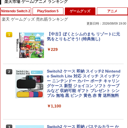
楽天市場 ゲーム/アニメ ランキング
Nintendo Switch 2
PlayStation 5
ゲームグッズ
アニメ
楽天 ゲームグッズ 売れ筋ランキング
更新日時：2026/08/09 19:00
【楽天ブックス限定特典】ドンキーコン
【中古】PS5ドラゴンクエストVII Rei
【中古】ぼくとシムのまち リゾートに元
1
1
1
グ バナンザ(「スーパーマリオ」ステッ
magined
気をとりもどそう! (特典無し)
カー2種)
￥4,518
￥229
￥7,902
Switch2 ケース 即納 スイッチ2 Nintend
2
がんばれゴエモン大集合！ PS5版
[Switch 2] マリオテニス フィーバー
2
2
o Switch Lite 対応 スイッチ スイッチツ
（ダウンロード版） ※6,400ポイント
ー ニンテンドー カバー ポーチ キャリン
までご利用可 ■
￥4,890
グケース 新型 ジョイコン ソフト ケーブ
ルなど 収納可能 ギフト プレゼント シン
￥7,979
プル 無地 黒 ピンク 黄色 赤 青 送料無料
￥1,100
[メール便OK]【新品】【PS5】紅の錬金
3
【特典】ほの暮しの庭 switch2版(【初
3
術士と白の守護者 〜レスレリアーナのア
回外付特典】切り取れるクリアカード)
トリエ〜 [PS5版][在庫品]
Switch2 ケース 即納 パステルカラー か
3