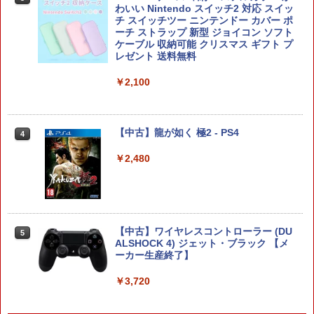
￥8,118
わいい Nintendo スイッチ2 対応 スイッ
￥4,940
チ スイッチツー ニンテンドー カバー ポ
ーチ ストラップ 新型 ジョイコン ソフト
ケーブル 収納可能 クリスマス ギフト プ
レゼント 送料無料
【8/11まで！抽選で最大全額ポイントバ
amiibo すりみ連合セット[フウカ【レイ
4
4
ック】 【日本語説明書付き】 Brook Wi
ダース】/ウツホ【レイダース】/マンタ
￥2,100
ngman NS ウィングマン NS Lite コンバ
ロー【レイダース】]（スプラトゥーンシ
ーター コントローラー 変換アダプター
リーズ）
PS5 XBOX Elite コントローラー用 Swit
ch PC X-input 対応 正規輸入品
￥8,137
【中古】龍が如く 極2 - PS4
4
￥4,980
￥2,480
【特典】進撃の巨人3 Switch2版(【早
5
期購入封入特典】DLC)
【特典】Starsand Island（スターサン
5
ド・アイランド） PS5版(【初回同梱特
￥8,518
典】DLCチラシ【白いスポーツカー】)
【中古】ワイヤレスコントローラー (DU
5
ALSHOCK 4) ジェット・ブラック 【メ
￥5,965
ーカー生産終了】
￥3,720