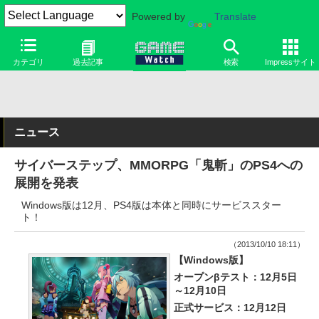
Powered by
Translate
カテゴリ
過去記事
検索
Impressサイト
ニュース
サイバーステップ、MMORPG「鬼斬」のPS4への
展開を発表
Windows版は12月、PS4版は本体と同時にサービススター
ト！
（2013/10/10 18:11）
【Windows版】
オープンβテスト：12月5日
～12月10日
正式サービス：12月12日