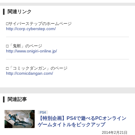
Nintendo Switch 2(日本語・国内専用)
【Amazon.co.jp限定】劇場版モノノ怪
【純正品】ディスクドライブ(CFI-ZDD1
3
3
3
第三章 蛇神 (Amazon.co.jp限定オリジ
J) PlayStation 5
￥4,976
￥8,020
ナル三方背収納ケース付きコレクション)
関連リンク
￥55,491
(オリジナル特典:オリジナル巾着＋メー
￥11,849
カー特典:【坤と離】二振りの剣、十翼よ
□サイバーステップのホームページ
り来たる！スタジオ描き下ろしイラスト
http://corp.cyberstep.com/
ルパン三世 VS 名探偵コナン【Blu-ray】
【純正品】Xbox 充電式バッテリー + US
4
4
ボード付) [Blu-ray]
[ 栗田貫一 ]
B-C ケーブル
【純正品】DualSense ワイヤレスコン
ニンテンドープリペイド番号 9000円|オ
4
4
￥10,780
トローラー ミッドナイト ブラック(CFI-
ンラインコード版
□「鬼斬」のページ
￥5,104
￥2,618
ZCT2J01)
http://www.onigiri-online.jp/
￥9,000
￥10,737
劇場版「鬼滅の刃」無限城編 第一章 猗
4
□「コミックダンガン」のページ
窩座再来 完全生産限定版 [Blu-ray]
【中古】【Blu−ray】交響詩篇エウレカ
【国内正規品】Thrustmaster スラスト
http://comicdangan.com/
5
5
セブン Blu−ray BOX 1 初回限定生
マスター TH8S シフター - PC、PS4、P
ニンテンドープリペイド番号 5000円|オ
5
￥8,698
産 ブックレット付 / 京田知己【監督】
【純正品】DualSense ワイヤレスコン
S5、PS5 Pro、Xbox One、Xbox Serie
ンラインコード版
5
トローラー(CFI-ZCT2J)
s X|S 対応の高精度 H パターン シフター
￥5,423
￥5,000
￥10,737
￥14,141
関連記事
『映画 ラブライブ！蓮ノ空女学院スクー
5
ルアイドルクラブ Bloom Garden Part
PS4
y』Blu-ray（特装限定版）
【特別企画】PS4で遊べるPCオンライン
ゲームタイトルをピックアップ
￥8,589
2014年2月21日