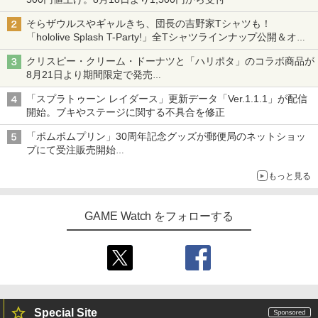
そらザウルスやギャルきち、団長の吉野家Tシャツも！
「hololive Splash T-Party!」全Tシャツラインナップ公開＆オン
ライン販売開始
クリスピー・クリーム・ドーナツと「ハリポタ」のコラボ商品が
8月21日より期間限定で発売
組分け帽子ドーナツなど見た目も楽しい商品が登場
「スプラトゥーン レイダース」更新データ「Ver.1.1.1」が配信
開始。ブキやステージに関する不具合を修正
「ポムポムプリン」30周年記念グッズが郵便局のネットショッ
プにて受注販売開始
「おもちもちもちクッション」など今年だけの限定商品が登場
もっと見る
GAME Watch をフォローする
Special Site