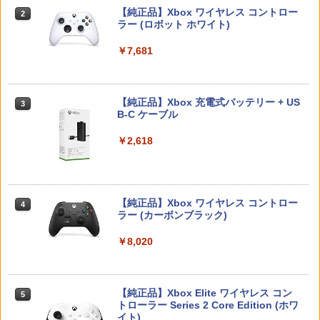
3DO ファイアボール【新品】
2
フト 1週間保証【中古】
【純正品】Xbox ワイヤレス コントロー
2
￥4,032
スプラトゥーン レイダース -Switch2
Beast of Reincarnation -PS5 【特典】
ラー (ロボット ホワイト)
2
￥3,980
2
￥1,200
プロダクトコード 封入
￥3,296
￥6,445
￥7,681
￥7,286
空飛ぶゆうれい船【Blu-ray】 [ 石ノ森章
3
スクウェア・エニックス ドラゴンクエス
太郎 ]
3
Nintendo Switch2 専用 NGC+USB ハブ
3
トXI 過ぎ去りし時を求めて S【Switch
[メール便OK]【新品】【PS5】メタファ
3
冷却ファン付き ゲームキューブコントロ
2】 POTPAANVA [POTPAANVA]
ー：リファンタジオ［PS5版］[在庫品]
【純正品】Xbox 充電式バッテリー + US
3
￥4,400
ーラー 接続 USB ハブ スイッチ2 アクセ
B-C ケーブル
サリー 周辺機器 SWITCH2 ◇AL-NS257
Nintendo Switch 2(日本語・国内専用)
【純正品】ディスクドライブ(CFI-ZDD1
3
3
￥4,920
￥4,050
1【メール便】
J) PlayStation 5
￥2,618
￥55,871
￥2,580
￥11,849
映画『THE FIRST SLAM DUNK』 STAN
4
ドラゴンクエストXI 過ぎ去りし時を求
DARD EDITION【4K ULTRA HD】（早
4
【中古】PS5ソフト アサシン クリード
めて S Switch2版
期予約特典なし） [ 井上雄彦 ]
4
シャドウズ スタンダードエディション
【純正品】Xbox ワイヤレス コントロー
4
任天堂 amiibo マンタロー スプラトゥー
4
【佐々店】
【純正品】DualSense ワイヤレスコン
ラー (カーボンブラック)
ニンテンドープリペイド番号 9000円|オ
4
￥4,930
￥5,280
4
ンシリーズ ※大量購入時には納期にお時
トローラー ミッドナイト ブラック(CFI-
ンラインコード版
間がかかる場合があります
ZCT2J01)
￥5,000
￥8,020
￥9,000
￥2,600
￥10,737
【当店独自で＋P10倍★要エントリー】
【特典】攻殻機動隊 SAC_2045 最後の
5
5
【中古】[Switch2] ドラゴンクエストVII
人間(特装限定版)【Blu-ray】(第1弾・第
【特典】METAL GEAR SOLID : MASTE
【純正品】Xbox Elite ワイヤレス コン
Reimagined(ドラクエ7 リイマジンド)
2弾キービジュアル使用ステッカーセッ
5
5
R COLLECTION Vol.2 PS5版(【早期購
トローラー Series 2 Core Edition (ホワ
スクウェア・エニックス(20260205)
ト(2枚1セット・袋入れ)) [ 士郎正宗 ]
ニンテンドープリペイド番号 5000円|オ
5
Switch2 ケース レザーケース スイッチ2
5
入封入特典】DLCチラシ)
【純正品】DualSense ワイヤレスコン
イト)
ンラインコード版
5