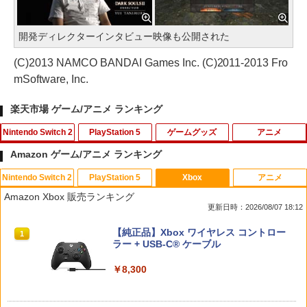
開発ディレクターインタビュー映像も公開された
(C)2013 NAMCO BANDAI Games Inc. (C)2011-2013 Fro
mSoftware, Inc.
楽天市場 ゲーム/アニメ ランキング
Nintendo Switch 2
PlayStation 5
ゲームグッズ
アニメ
Amazon ゲーム/アニメ ランキング
Nintendo Switch 2
PlayStation 5
Xbox
アニメ
【新品】Switch2 eFootball Kick-Off!
[メール便OK]【新品】【PS5】CRYSTA
GBC用 レトロコレクションケース 5枚
【中古】アナと雪の女王 MovieNEX [ブ
1
1
1
1
Amazon Xbox 販売ランキング
【メール便】
R -クライスタ- ［PS5版］[在庫品]
ゲームボーイ ソフト ケース ゲーム 収納
ルーレイ+DVD+デジタルコピー（クラウ
更新日時：2026/08/07 18:12
ケース 高透明 簡単組立 PP素材 日本製 3
ド対応）+MovieNEXワールド] [Blu-ray]
Aカンパニー RCC-GBCASE-5P 【メー
￥3,800
￥2,560
スプラトゥーン レイダース|オンライン
PlayStation 5 デジタル・エディション
【純正品】Xbox ワイヤレス コントロー
ル便送料無料】
1
1
1
￥1,100
コード版
日本語専用 Console Language: Japan
ラー + USB-C® ケーブル
ese only (CFI-2200B01)
￥880
￥5,832
￥8,300
￥55,000
テーブルモード専用 ポータブルUSBハブ
【SQUARE ENIX】【中古品】スクウェ
機動戦士ガンダムSEED FREEDOM(通常
2
2
2
スタンド 2ポート for Nintendo Switch
ア・エニックス『ドラゴンクエストVII R
版)【Blu-ray】 [ 矢立肇 ]
2
eimagined』ELJM-30807 PS5 ゲームソ