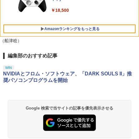
Nintendo 対応 スイッチ スイッチツー
トローラー(CFI-ZCT2J)
￥5,080
￥5,535
シンプル ミニマル PUレザー 革 カバー
￥5,742
￥18,500
￥5,000
ポーチ ストラップ付属 オシャレ ソフト
￥10,737
収納 ガジェットケース クリスマス ギフ
ト プレゼント 送料無料
Amazonランキングをもっと見る
￥3,480
（船津稔）
編集部のおすすめ記事
【Amazon.co.jp限定】劇場版モノノ怪
1
第三章 蛇神 (Amazon.co.jp限定オリジ
ナル三方背収納ケース付きコレクション)
WIN
(オリジナル特典:オリジナル巾着＋メー
NVIDIAとフロム・ソフトウェア、「DARK SOULS II」推
カー特典:【坤と離】二振りの剣、十翼よ
奨パソコンプログラムを開始
り来たる！スタジオ描き下ろしイラスト
ボード付) [Blu-ray]
￥10,780
Google 検索で当サイトの記事を優先表示させる
劇場版「鬼滅の刃」無限城編 第一章 猗
2
窩座再来 通常版 [Blu-ray]
￥3,964