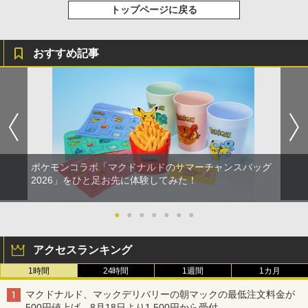
トップページに戻る
おすすめ記事
ポケモンコラボ「マクドナルドのサマーチャンスバッグ
2026」をひと足お先に体験してみた！
●
●
●
●
●
●
●
アクセスランキング
1時間
24時間
1週間
1カ月
マクドナルド、マックデリバリーの朝マックの最低注文料金が
500円値上げ。8月18日より1,500円から受付