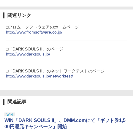
関連リンク
劇場版「鬼滅の刃」無限城編 第一章 猗
3
□フロム・ソフトウェアのホームページ
窩座再来 通常版 [DVD]
http://www.fromsoftware.co.jp/
￥3,523
□「DARK SOULS II」のページ
http://www.darksouls.jp/
劇場版「鬼滅の刃」無限城編 第一章 猗
4
□「DARK SOULS II」のネットワークテストのページ
窩座再来 完全生産限定版 [Blu-ray]
http://www.darksouls.jp/networktest/
￥8,698
関連記事
【Amazon.co.jp限定】劇場版モノノ怪
5
第三章 蛇神 (オリジナル特典:オリジナル
WIN
巾着＋メーカー特典:【坤と離】二振りの
WIN「DARK SOULS II」、DMM.comにて「ギフト券1,5
剣、十翼より来たる！スタジオ描き下ろ
00円還元キャンペーン」開始
しイラストボード付) [DVD]