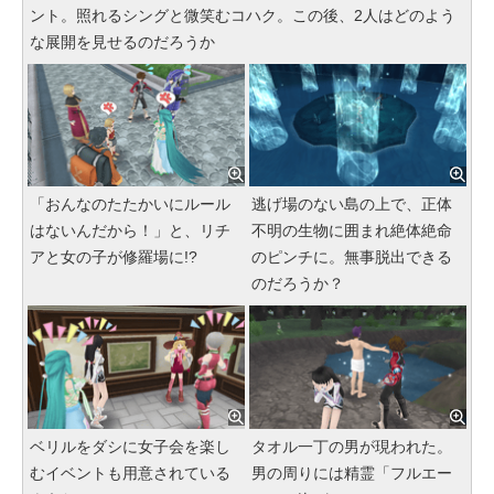
ント。照れるシングと微笑むコハク。この後、2人はどのよう
な展開を見せるのだろうか
「おんなのたたかいにルール
逃げ場のない島の上で、正体
はないんだから！」と、リチ
不明の生物に囲まれ絶体絶命
アと女の子が修羅場に!?
のピンチに。無事脱出できる
のだろうか？
ベリルをダシに女子会を楽し
タオル一丁の男が現われた。
むイベントも用意されている
男の周りには精霊「フルエー