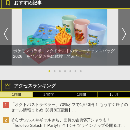
おすすめ記事
ポケモンコラボ「マクドナルドのサマーチャンスバッグ
2026」をひと足お先に体験してみた！
●
●
●
●
●
●
●
アクセスランキング
1時間
24時間
1週間
1カ月
「オクトパストラベラー」70%オフで1,643円！ もうすぐ終了の
セール情報まとめ【8月8日更新】
ニンテンドーeショップでは「大神 絶景版」が67%オフで990円
そらザウルスやギャルきち、団長の吉野家Tシャツも！
「hololive Splash T-Party!」全Tシャツラインナップ公開＆オン